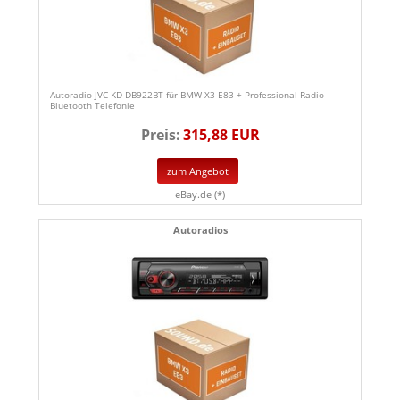
Autoradio JVC KD-DB922BT für BMW X3 E83 + Professional Radio
Bluetooth Telefonie
Preis:
315,88 EUR
zum Angebot
eBay.de (*)
Autoradios