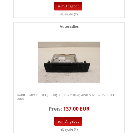
zum Angebot
eBay.de (*)
Autoradios
RADIO BMW X3 E83 (06-10) 3.0 TD (210KW) 4WD SUV 5P/D/2993CC
2006
Preis:
137,00 EUR
zum Angebot
eBay.de (*)