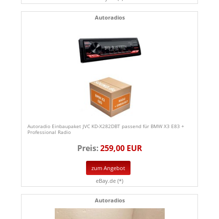
Autoradios
Autoradio Einbaupaket JVC KD-X282DBT passend für BMW X3 E83 +
Professional Radio
Preis:
259,00 EUR
zum Angebot
eBay.de (*)
Autoradios