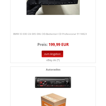
BMW X3 E83 Z4 E85 E86 CID-Bedienteil CD Professional 9118823
Preis:
199,99 EUR
zum Angebot
eBay.de (*)
Autoradios