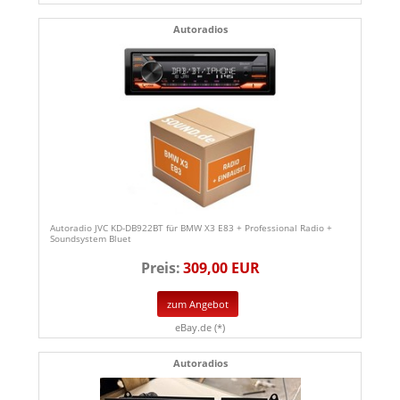
Autoradios
Autoradio JVC KD-DB922BT für BMW X3 E83 + Professional Radio +
Soundsystem Bluet
Preis:
309,00 EUR
zum Angebot
eBay.de (*)
Autoradios