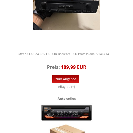
BMW X3 E83 Z4 E85 E86 CID Bedienteil CD Professional 9146714
Preis:
189,99 EUR
zum Angebot
eBay.de (*)
Autoradios