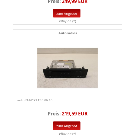
Preis:
249,99 EUR
zum Angebot
eBay.de (*)
Autoradios
radio BMW X3 E83 06 10
Preis:
219,59 EUR
zum Angebot
eBay.de (*)