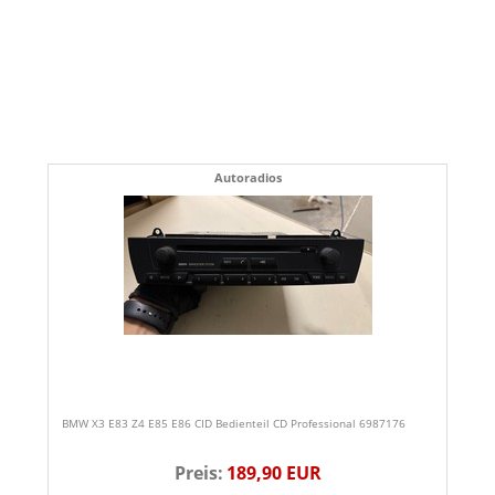
Autoradios
BMW X3 E83 Z4 E85 E86 CID Bedienteil CD Professional 6987176
Preis:
189,90 EUR