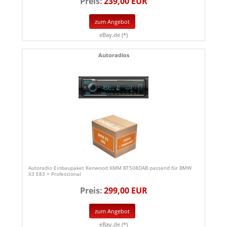
Preis:
239,00 EUR
zum Angebot
eBay.de (*)
Autoradios
Autoradio Einbaupaket Kenwood KMM BT508DAB passend für BMW
X3 E83 + Professional
Preis:
299,00 EUR
zum Angebot
eBay.de (*)