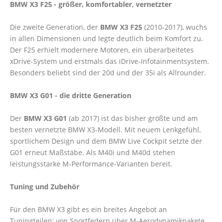
BMW X3 F25 - größer, komfortabler, vernetzter
Die zweite Generation, der
BMW X3 F25
(2010-2017), wuchs
in allen Dimensionen und legte deutlich beim Komfort zu.
Der F25 erhielt modernere Motoren, ein überarbeitetes
xDrive-System und erstmals das iDrive-Infotainmentsystem.
Besonders beliebt sind der 20d und der 35i als Allrounder.
BMW X3 G01 - die dritte Generation
Der
BMW X3 G01
(ab 2017) ist das bisher größte und am
besten vernetzte BMW X3-Modell. Mit neuem Lenkgefühl,
sportlichem Design und dem BMW Live Cockpit setzte der
G01 erneut Maßstäbe. Als M40i und M40d stehen
leistungsstarke M-Performance-Varianten bereit.
Tuning und Zubehör
Für den BMW X3 gibt es ein breites Angebot an
Tuningteilen: von Sportfedern über M-Aerodynamikpakete