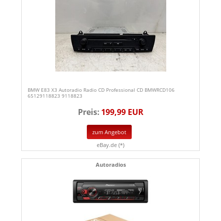
BMW E83 X3 Autoradio Radio CD Professional CD BMWRCD106
65129118823 9118823
Preis:
199,99 EUR
zum Angebot
eBay.de (*)
Autoradios