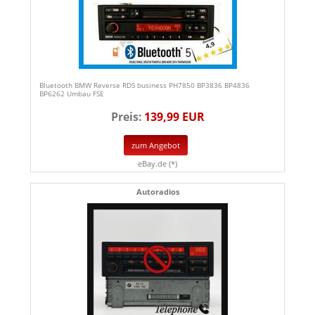
Bluetooth BMW Reverse RDS business PH7850 BP3836 BP4836
BP6262 Umbau FSE
Preis:
139,99 EUR
zum Angebot
eBay.de (*)
Autoradios