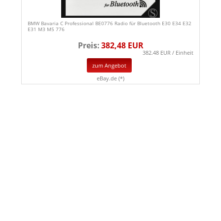
BMW Bavaria C Professional BE0776 Radio für Bluetooth E30 E34 E32
E31 M3 M5 776
Preis:
382,48 EUR
382.48 EUR / Einheit
zum Angebot
eBay.de (*)