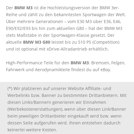
Der
BMW M3
ist die Hochleistungsversion der BMW 3er-
Reihe und zählt zu den bekanntesten Sportwagen der Welt.
Über mehrere Generationen – vom E30 M3 über E36, E46,
E90/E92/E93 bis hin zum aktuellen G80 – hat der BMW M3
stets Maßstäbe in der Sportwagen-Klasse gesetzt. Der
aktuelle
BMW M3 G80
leistet bis zu 510 PS (Competition)
und ist optional mit xDrive-Allradantrieb erhältlich.
High-Performance Teile für den
BMW M3
: Bremsen, Felgen,
Fahrwerk und Aerodynamikteile findest du auf eBay.
(*) Wir platzieren auf unserer Website Affiliate- und
Werbelinks bzw. Banner zu bestimmten Drittanbietern. Mit
diesen Links/Bannern generieren wir Einnahmen
(Werbekostenerstattungen), wenn über diesen Link/Banner
beim jeweiligen Drittanbieter eingekauft wird bzw. wenn
dessen Seite aufgerufen wird. Ihnen entstehen dadurch
keinerlei weitere Kosten.