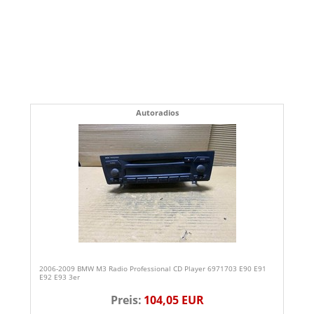
Autoradios
2006-2009 BMW M3 Radio Professional CD Player 6971703 E90 E91
E92 E93 3er
Preis:
104,05 EUR