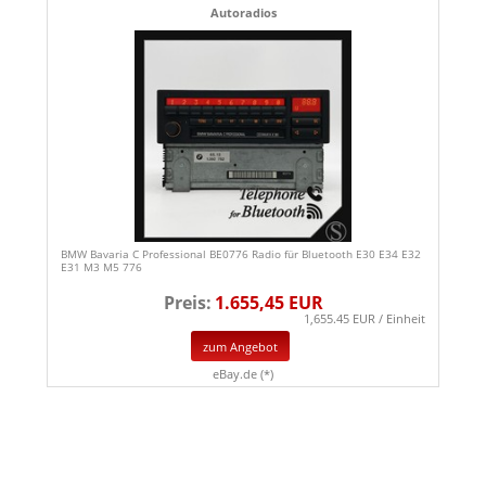
Autoradios
BMW Bavaria C Professional BE0776 Radio für Bluetooth E30 E34 E32
E31 M3 M5 776
Preis:
1.655,45 EUR
1,655.45 EUR / Einheit
zum Angebot
eBay.de (*)