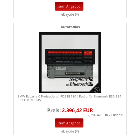
zum Angebot
eBay.de (*)
Autoradios
BMW Bavaria C Professional RDS BE1801 Radio für Bluetooth E30 E34
E32 E31 M3 M5
Preis:
2.396,42 EUR
2,396.42 EUR / Einheit
zum Angebot
eBay.de (*)