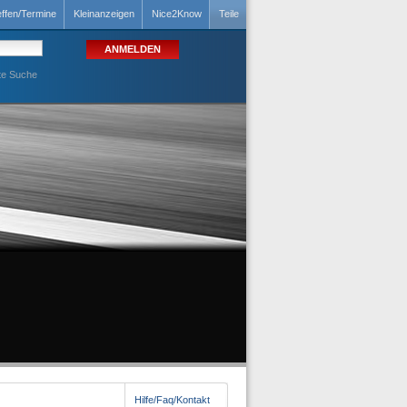
effen/Termine
Kleinanzeigen
Nice2Know
Teile
te Suche
Hilfe/Faq/Kontakt