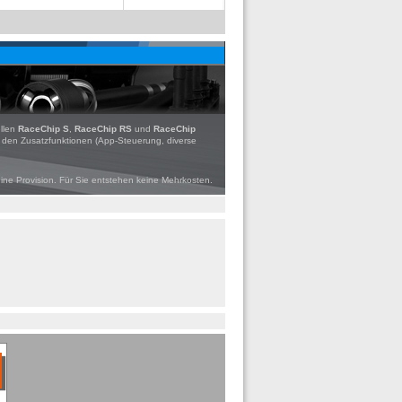
ellen
RaceChip S
,
RaceChip RS
und
RaceChip
d den Zusatzfunktionen (App-Steuerung, diverse
eine Provision. Für Sie entstehen keine Mehrkosten.