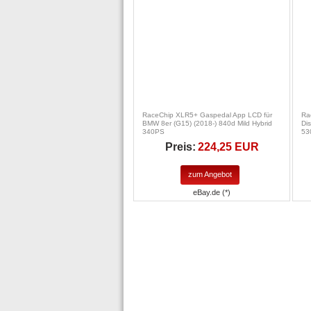
RaceChip XLR5+ Gaspedal App LCD für
Ra
BMW 8er (G15) (2018-) 840d Mild Hybrid
Di
340PS
53
Preis:
224,25 EUR
zum Angebot
eBay.de (*)