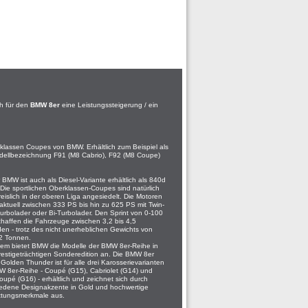
ch für den
BMW 8er
eine Leistungssteigerung / ein
lassen Coupes von BMW. Erhältlich zum Beispiel als
odellbezeichnung F91 (M8 Cabrio), F92 (M8 Coupe)
 BMW ist auch als Diesel-Variante erhältlich als 840d
 Die sportlichen Oberklassen-Coupes sind natürlich
eislich in der oberen Liga angesiedelt. Die Motoren
 aktuell zwischen 333 PS bis hin zu 625 PS mit Twin-
Turbolader oder Bi-Turbolader. Den Sprint von 0-100
haffen die Fahrzeuge zwischen 3,2 bis 4,5
n - trotz des nicht unerheblichen Gewichts von
2 Tonnen.
em bietet BMW die Modelle der BMW 8er-Reihe in
restigeträchtigen Sonderedition an. Die BMW 8er
 Golden Thunder ist für alle drei Karosserievarianten
W 8er-Reihe - Coupé (G15), Cabriolet (G14) und
upé (G16) - erhältlich und zeichnet sich durch
iedene Designakzente in Gold und hochwertige
ttungsmerkmale aus.