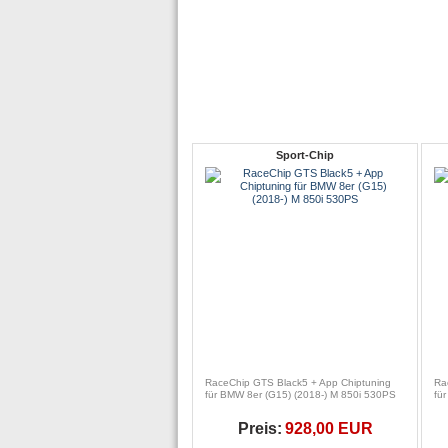
Sport-Chip
RaceChip GTS Black5 + App Chiptuning
Ra
für BMW 8er (G15) (2018-) M 850i 530PS
fü
Preis:
928,00 EUR