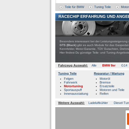
Teile für BMW
Tuning Teile
Motor
RACECHIP ERFAHRUNG UND ANGE
Besonders interessant bei der Leistungssteigerung 
GTS (Black)
gibt es auch Module für das Gaspedal-
Kennfelder, Motor-Garantie, TÜV Gutachten, Drehmo
Hier findest Du günstige Teile- und Tuning-Ange
Fahrzeug Auswahl:
Alle
BMW 8er
G14
Tuning Teile
Reparatur / Wartung
Felgen
Motoröl
Fahrwerk
Bremse
Motortuning
Ersatzteile
Sportauspuff
Motoren und Teile
Innenausstattung
Reifen
Weitere Auswahl:
Ladeluftkühler
Diesel-Tun