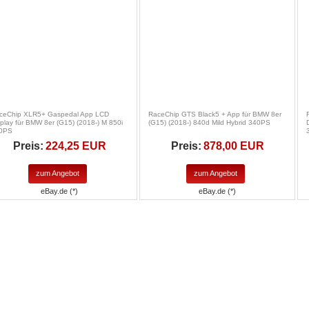
ceChip XLR5+ Gaspedal App LCD
RaceChip GTS Black5 + App für BMW 8er
splay für BMW 8er (G15) (2018-) M 850i
(G15) (2018-) 840d Mild Hybrid 340PS
0PS
Preis:
224,25 EUR
Preis:
878,00 EUR
zum Angebot
zum Angebot
eBay.de (*)
eBay.de (*)