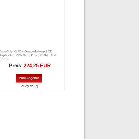
RaceChip XLR5+ Gaspedal App LCD
Display für BMW 8er (G15) (2018-) 840d
320PS
Preis:
224,25 EUR
zum Angebot
eBay.de (*)