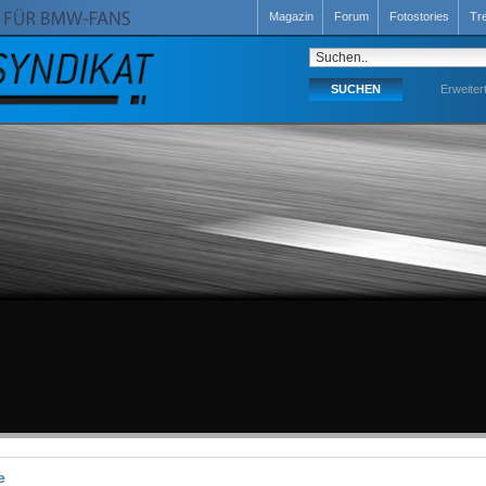
Magazin
Forum
Fotostories
Tr
Erweiter
e