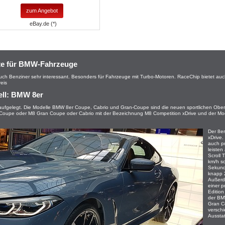
zum Angebot
eBay.de (*)
te für BMW-Fahrzeuge
auch Benziner sehr interessant. Besonders für Fahrzeuge mit Turbo-Motoren. RaceChip bietet au
eis
ll: BMW 8er
ufgelegt. Die Modelle BMW 8er Coupe, Cabrio und Gran-Coupe sind die neuen sportlichen Oberk
M8 Coupe oder M8 Gran Coupe oder Cabrio mit der Bezeichnung M8 Competition xDrive und der M
Der 8er
xDrive.
auch pr
leisten
Scroll 
km/h sc
Sekunde
knapp 
Außerd
einer p
Edition
der BM
Gran Co
versch
Aussta