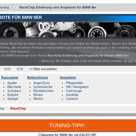
tuning
RaceChip Erfahrung und Angebote für BMW 8er
BOTE FÜR BMW 8ER
mittels RaceChip ist neben des günstigen Preises die Vielfalt der Möglichkeiten. Neben den Mod
Tuning. Die einzelnen Produkte unterscheiden sich sowohl im Preis wie auch in der Leistung un
ment, Sprit-Sparen).
bote für BMW-Fahrzeuge zum Thema
RaceChip Erfahrung und Angebote für Deinen BMW 8er
.
* Werbung: Bei Käufen über Links auf dieser Seite erhalten wir ggf. 
G15
G16
<< Bitte auswählen
Karosserie
Beleuchtung
Sonstiges
Spoiler
Angel Eyes
Pflegemittel
Blechteile
Scheinwerfer
Hifi / Navigation
Scheiben
Rückleuchten
Fahrzeuge
Bodykit
Birnen
Autofolie
Spiegel
Blinker
Zubehör
ing
RaceChip
TUNING-TIPP:
Chiptuning für BMW 8er mit RACECHIP