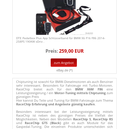
DTE Pedalbox Plus App Schlüsselband für BMW X6 F16 F86 2014-
258PS 190KW xDriv .
Preis:
259,00 EUR
zum Angebot
eBay.de (*)
Chiptuning ist sowohl für BMW-Dieselmotoren als auch Benziner
sehr interessant. Besonders für Fahrzeuge mit Turbo-Motoren.
RaceChip bietet auch für den
BMW X6M F86
eine
Leistungssteigerung / ein
Motor-Tuning mittels Chiptuning
zum
günstigen Preis
Hier kannst Du Teile und Tuning für BMW-Fahrzeuge zum Thema
RaceChip Erfahrung und Angebote günstig kaufen
.
Besonders interessant bei der Leistungssteigerung mittels
RaceChip ist neben des günstigen Preises die Vielfalt der
Möglichkeiten. Neben den Modellen
RaceChip S
,
RaceChip RS
und
RaceChip GTS (Black)
gibt es auch Module für das
Gaspedal-Tuning. Die einzelnen Produkte unterscheiden sich