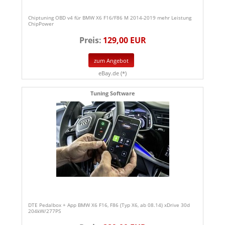
Chiptuning OBD v4 für BMW X6 F16/F86 M 2014-2019 mehr Leistung
ChipPower
Preis:
129,00 EUR
zum Angebot
eBay.de (*)
Tuning Software
DTE Pedalbox + App BMW X6 F16, F86 (Typ X6, ab 08.14) xDrive 30d
204kW/277PS