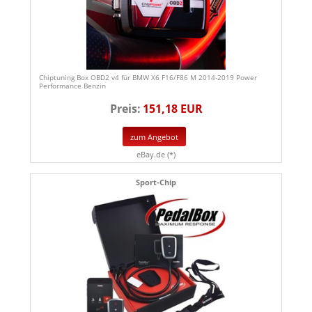
Chiptuning Box OBD2 v4 für BMW X6 F16/F86 M 2014-2019 Power
Performance Benzin
Preis:
151,18 EUR
zum Angebot
eBay.de (*)
Sport-Chip