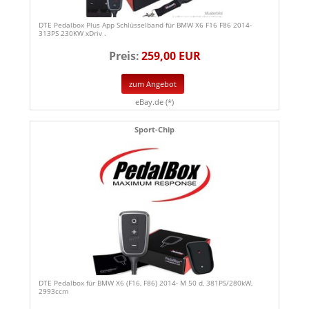
DTE Pedalbox Plus App Schlüsselband für BMW X6 F16 F86 2014-
313PS 230KW xDriv .
Preis:
259,00 EUR
zum Angebot
eBay.de (*)
Sport-Chip
DTE Pedalbox für BMW X6 (F16, F86) 2014- M 50 d, 381PS/280kW,
2993ccm