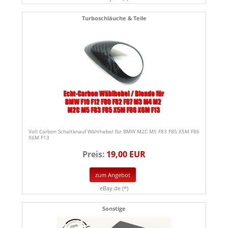
Turboschläuche & Teile
Voll Carbon Schaltknauf Wählhebel für BMW M2C M5 F83 F85 X5M F86
X6M F13
Preis:
19,00 EUR
zum Angebot
eBay.de (*)
Sonstige