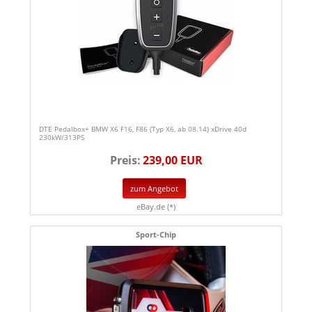
DTE Pedalbox+ BMW X6 F16, F86 (Typ X6, ab 08.14) xDrive 40d
230kW/313PS
Preis:
239,00 EUR
zum Angebot
eBay.de (*)
Sport-Chip