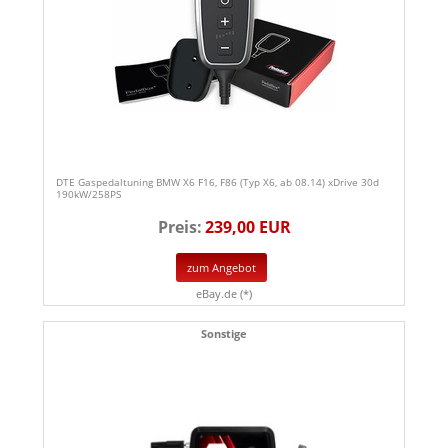
DTE Gaspedaltuning BMW X6 F16, F86 (Typ X6, ab 08.14) xDrive 30d
190kW/258PS
Preis:
239,00 EUR
zum Angebot
eBay.de (*)
Sonstige