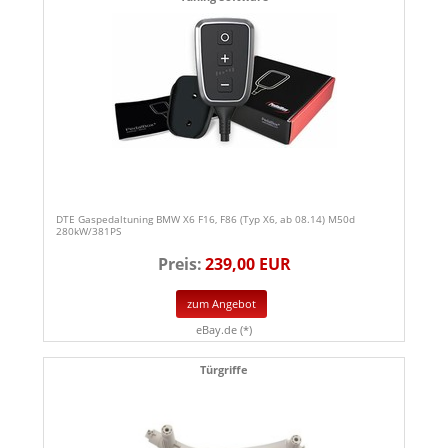
DTE Gaspedaltuning BMW X6 F16, F86 (Typ X6, ab 08.14) M50d
280kW/381PS
Preis:
239,00 EUR
zum Angebot
eBay.de (*)
Türgriffe