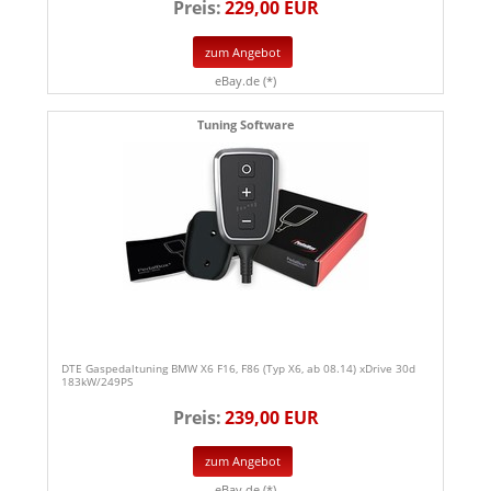
Preis:
229,00 EUR
zum Angebot
eBay.de (*)
Tuning Software
DTE Gaspedaltuning BMW X6 F16, F86 (Typ X6, ab 08.14) xDrive 30d
183kW/249PS
Preis:
239,00 EUR
zum Angebot
eBay.de (*)