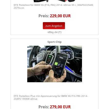
DTE Pedalbox für BMW X6 (F16, F86) 2014- xDrive 35 i, 306PS/225kW,
2979ccm
Preis:
229,00 EUR
zum Angebot
eBay.de (*)
Sport-Chip
DTE Pedalbox Plus mit Appsteuerung für BMW X6 F16 F86 2014-
258PS 190KW xDrive
Preis:
279,00 EUR