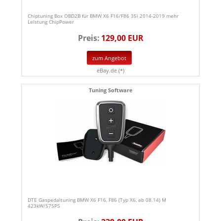
Chiptuning Box OBD2B für BMW X6 F16/F86 35i 2014-2019 mehr
Leistung ChipPower
Preis:
129,00 EUR
zum Angebot
eBay.de (*)
Tuning Software
DTE Gaspedaltuning BMW X6 F16, F86 (Typ X6, ab 08.14) M
423kW/575PS