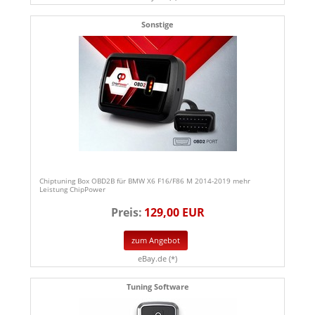
Sonstige
Chiptuning Box OBD2B für BMW X6 F16/F86 M 2014-2019 mehr
Leistung ChipPower
Preis:
129,00 EUR
zum Angebot
eBay.de (*)
Tuning Software