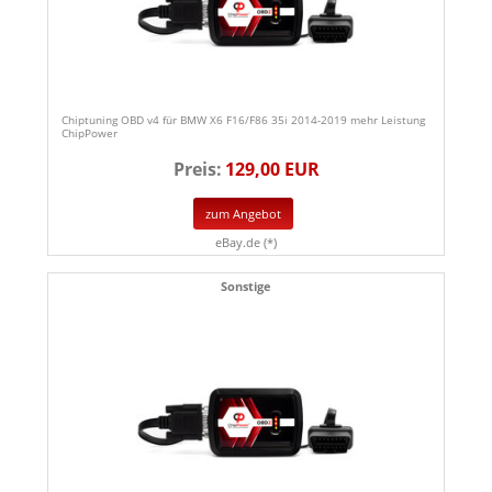
Chiptuning OBD v4 für BMW X6 F16/F86 35i 2014-2019 mehr Leistung
ChipPower
Preis:
129,00 EUR
zum Angebot
eBay.de (*)
Sonstige