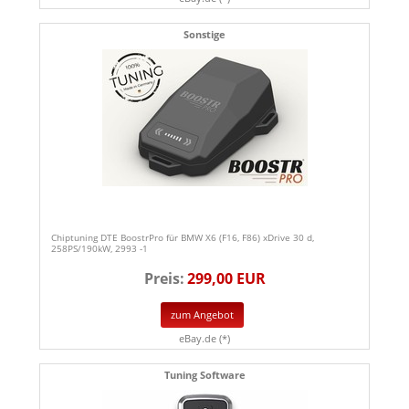
Sonstige
Chiptuning DTE BoostrPro für BMW X6 (F16, F86) xDrive 30 d,
258PS/190kW, 2993 -1
Preis:
299,00 EUR
zum Angebot
eBay.de (*)
Tuning Software