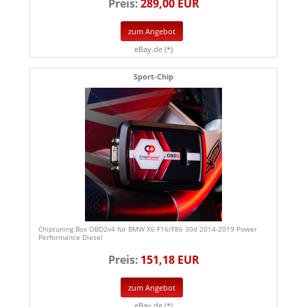
Preis:
289,00 EUR
zum Angebot
eBay.de (*)
Sport-Chip
Chiptuning Box OBD2v4 für BMW X6 F16/F86 30d 2014-2019 Power
Performance Diesel
Preis:
151,18 EUR
zum Angebot
eBay.de (*)