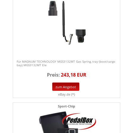
Für MAGNUM TECHNOLOGY MGS3132MT Gas Spring, tray (boot/cargo
bay) MGS3132MT Ele
Preis:
243,18 EUR
zum Angebot
eBay.de (*)
Sport-Chip