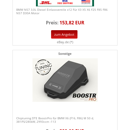
BMW N57 3,0L Diesel Einlassventile x12 Für X3 X5 X6 F25 F85 F86
N57 D30A Motor
Preis:
153,82 EUR
zum Angebot
eBay.de (*)
Sonstige
Chiptuning DTE BoostrPro für BMW X6 (F16, F86) M 50 d,
381PS/280kW, 2993ccm -113