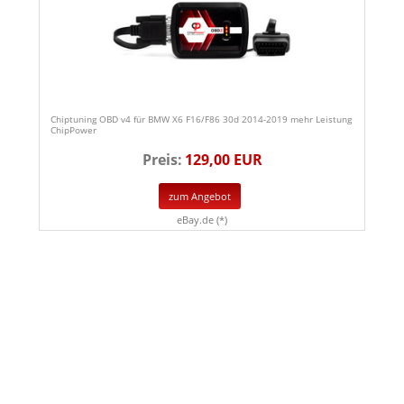
Chiptuning OBD v4 für BMW X6 F16/F86 30d 2014-2019 mehr Leistung
ChipPower
Preis:
129,00 EUR
zum Angebot
eBay.de (*)