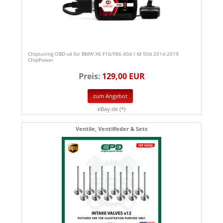
Chiptuning OBD v4 für BMW X6 F16/F86 40d / M 50d 2014-2019
ChipPower
Preis:
129,00 EUR
zum Angebot
eBay.de (*)
Ventile, Ventilfeder & Sets