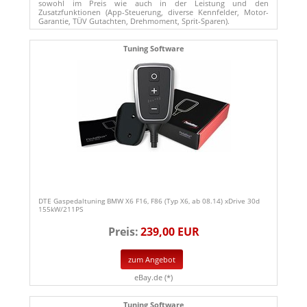
sowohl im Preis wie auch in der Leistung und den
Zusatzfunktionen (App-Steuerung, diverse Kennfelder, Motor-
Garantie, TÜV Gutachten, Drehmoment, Sprit-Sparen).
Tuning Software
DTE Gaspedaltuning BMW X6 F16, F86 (Typ X6, ab 08.14) xDrive 30d
155kW/211PS
Preis:
239,00 EUR
zum Angebot
eBay.de (*)
Tuning Software