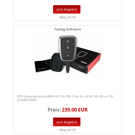
zum Angebot
eBay.de (*)
Tuning Software
DTE Gaspedaltuning BMW X6 F16, F86 (Typ X6, ab 08.14) xDrive 35i
225kW/306PS
Preis:
239,00 EUR
zum Angebot
eBay.de (*)