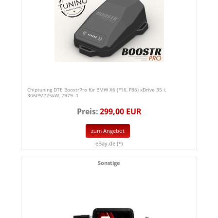
Chiptuning DTE BoostrPro für BMW X6 (F16, F86) xDrive 35 i,
306PS/225kW, 2979 -1
Preis:
299,00 EUR
zum Angebot
eBay.de (*)
Sonstige