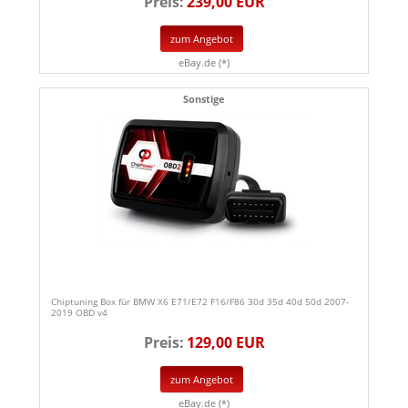
Preis:
239,00 EUR
zum Angebot
eBay.de (*)
Sonstige
Chiptuning Box für BMW X6 E71/E72 F16/F86 30d 35d 40d 50d 2007-
2019 OBD v4
Preis:
129,00 EUR
zum Angebot
eBay.de (*)