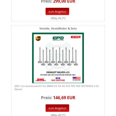
Preis:
299,00 EUR
zum Angebot
eBay.de (*)
Ventile, Ventilfeder & Sets
EPD 12x Auslassventil Für BMW X3 X5 X6 F25 F85 F86 N57D30A 3.0L
Diesel
Preis:
146,69 EUR
zum Angebot
eBay.de (*)