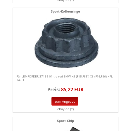
Sport-Kolbenringe
Für LEMFORDER 37169 01 tie rod BMW X5 (F15,F85)) X6 (F16,F86) KPL
14- LE
Preis:
85,22 EUR
zum Angebot
eBay.de (*)
Sport-Chip