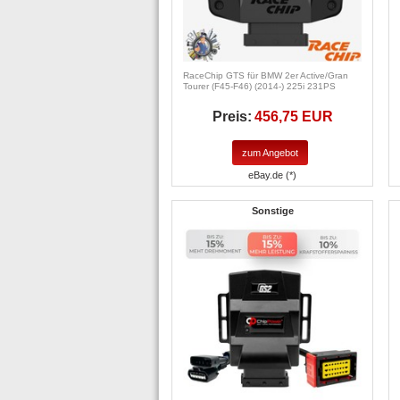
RaceChip GTS für BMW 2er Active/Gran
Tourer (F45-F46) (2014-) 225i 231PS
Preis:
456,75 EUR
zum Angebot
eBay.de (*)
Sonstige