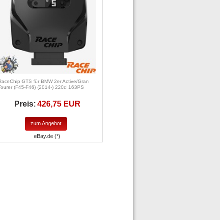
RaceChip GTS für BMW 2er Active/Gran
Tourer (F45-F46) (2014-) 220d 163PS
Preis:
426,75 EUR
zum Angebot
eBay.de (*)