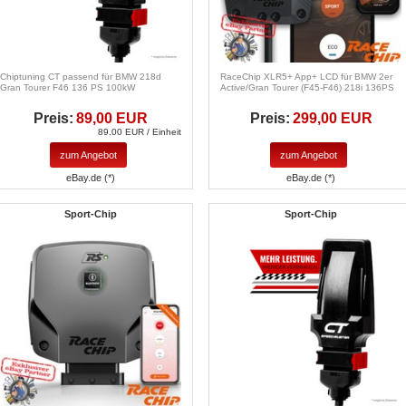
Chiptuning CT passend für BMW 218d
RaceChip XLR5+ App+ LCD für BMW 2er
Gran Tourer F46 136 PS 100kW
Active/Gran Tourer (F45-F46) 218i 136PS
Preis:
89,00 EUR
Preis:
299,00 EUR
89.00 EUR / Einheit
zum Angebot
zum Angebot
eBay.de (*)
eBay.de (*)
Sport-Chip
Sport-Chip