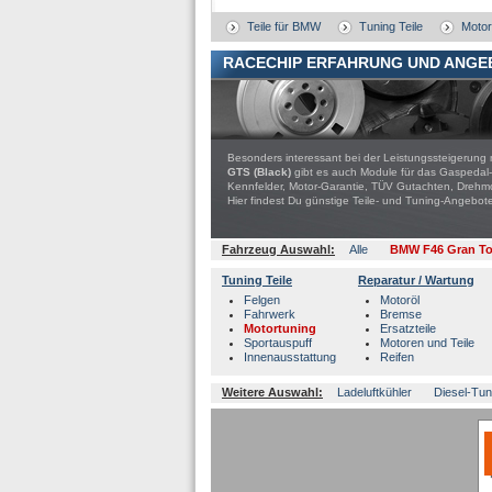
Teile für BMW
Tuning Teile
Motor
RACECHIP ERFAHRUNG UND ANGE
Besonders interessant bei der Leistungssteigerung 
GTS (Black)
gibt es auch Module für das Gaspedal-
Kennfelder, Motor-Garantie, TÜV Gutachten, Drehmo
Hier findest Du günstige Teile- und Tuning-Ange
Fahrzeug Auswahl:
Alle
BMW F46 Gran To
Tuning Teile
Reparatur / Wartung
Felgen
Motoröl
Fahrwerk
Bremse
Motortuning
Ersatzteile
Sportauspuff
Motoren und Teile
Innenausstattung
Reifen
Weitere Auswahl:
Ladeluftkühler
Diesel-Tun