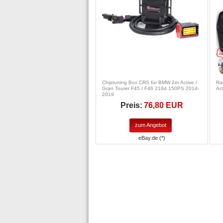
Chiptuning Box CRS für BMW 2er Active /
Ra
Gran Tourer F45 / F46 218d 150PS 2014-
Ac
2019
Preis:
76,80 EUR
zum Angebot
eBay.de (*)