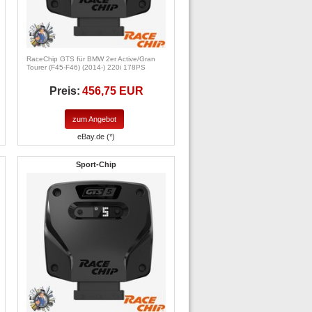
RaceChip GTS für BMW 2er Active/Gran
Tourer (F45-F46) (2014-) 220i 178PS
Preis:
456,75 EUR
zum Angebot
eBay.de (*)
Sport-Chip