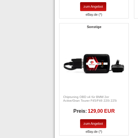
zum Angebot
eBay.de (*)
Sonstige
Chiptuning OBD v4 für BMW 2er
Active/Gran Tourer F45/F46 220i 225i
Preis:
129,00 EUR
zum Angebot
eBay.de (*)