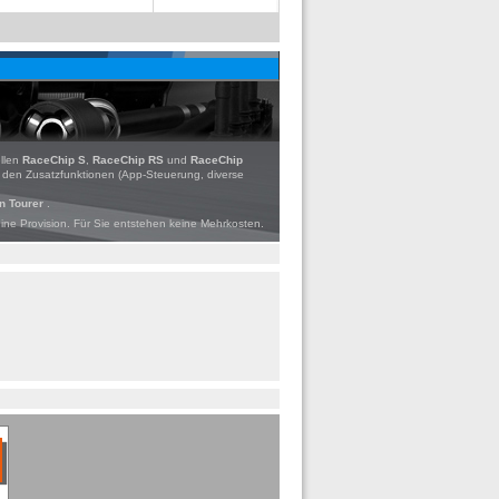
ellen
RaceChip S
,
RaceChip RS
und
RaceChip
d den Zusatzfunktionen (App-Steuerung, diverse
n Tourer
.
eine Provision. Für Sie entstehen keine Mehrkosten.