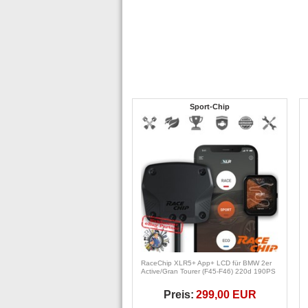
Sport-Chip
RaceChip XLR5+ App+ LCD für BMW 2er
Active/Gran Tourer (F45-F46) 220d 190PS
Preis:
299,00 EUR