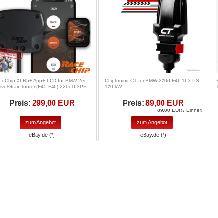
ceChip XLR5+ App+ LCD für BMW 2er
Chiptuning CT für BMW 220d F46 163 PS
tive/Gran Tourer (F45-F46) 220i 163PS
120 kW
Preis:
299,00 EUR
Preis:
89,00 EUR
89.00 EUR / Einheit
zum Angebot
zum Angebot
eBay.de (*)
eBay.de (*)