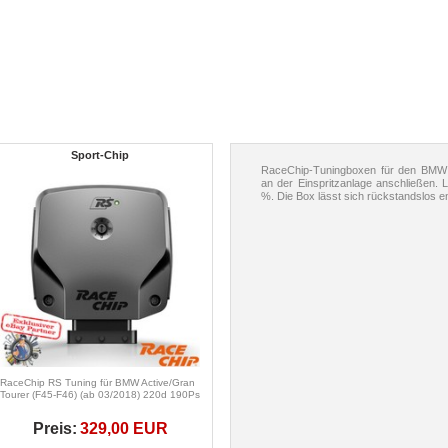
Sport-Chip
RaceChip-Tuningboxen für den BMW F
an der Einspritzanlage anschließen. 
%. Die Box lässt sich rückstandslos e
RaceChip RS Tuning für BMW Active/Gran
Tourer (F45-F46) (ab 03/2018) 220d 190Ps
Preis:
329,00 EUR