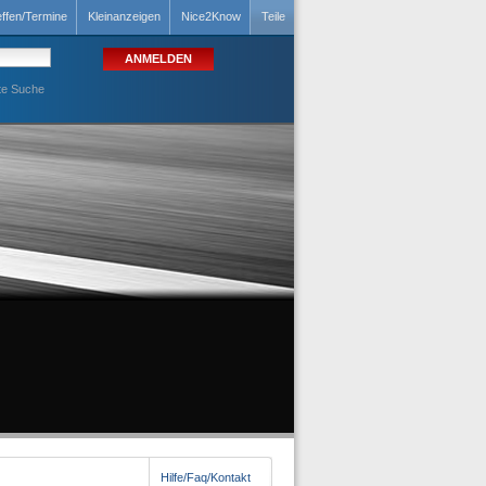
effen/Termine
Kleinanzeigen
Nice2Know
Teile
te Suche
Hilfe/Faq/Kontakt