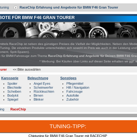
tuning
RaceChip Erfahrung und Angebote für BMW F46 Gran Tourer
BOTE FÜR BMW F46 GRAN TOURER
mittels RaceChip ist neben des günstigen Preises die Vielfalt der Möglichkeiten. Neben den Mod
Tuning. Die einzelnen Produkte unterscheiden sich sowohl im Preis wie auch in der Leistung un
ment, Sprit-Sparen).
bote für BMW-Fahrzeuge zum Thema
RaceChip Erfahrung und Angebote für Deinen BMW F46 Gra
* Werbung: Bei Käufen über Links auf dieser Seite erhalten wir ggf. 
urer
<< Bitte auswählen
Karosserie
Beleuchtung
Sonstiges
Spoiler
Angel Eyes
Pflegemittel
Blechteile
Scheinwerfer
Hifi / Navigation
Scheiben
Rückleuchten
Fahrzeuge
Bodykit
Birnen
Autofolie
Spiegel
Blinker
Zubehör
ing
RaceChip
TUNING-TIPP:
Chiptuning für BMW F46 Gran Tourer mit RACECHIP