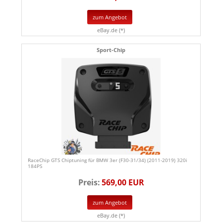
zum Angebot
eBay.de (*)
Sport-Chip
RaceChip GTS Chiptuning für BMW 3er (F30-31/34) (2011-2019) 320i
184PS
Preis:
569,00 EUR
zum Angebot
eBay.de (*)