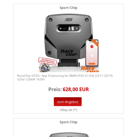
Sport-Chip
RaceChip GTS5+ App Chiptuning für BMW (F30-31/34) (2011-2019)
320d 120kW 163Ps
Preis:
628,00 EUR
zum Angebot
eBay.de (*)
Sport-Chip