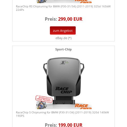
RaceChip RS Chiptuning für BMW (F30-31/34) (2011-2019) 325d 165kW
224Ps
Preis:
299,00 EUR
zum Angebot
eBay.de (*)
Sport-Chip
RaceChip S Chiptuning für BMW (F30-31/34) (2011-2019) 320d 140kW
190PS
Preis:
199,00 EUR