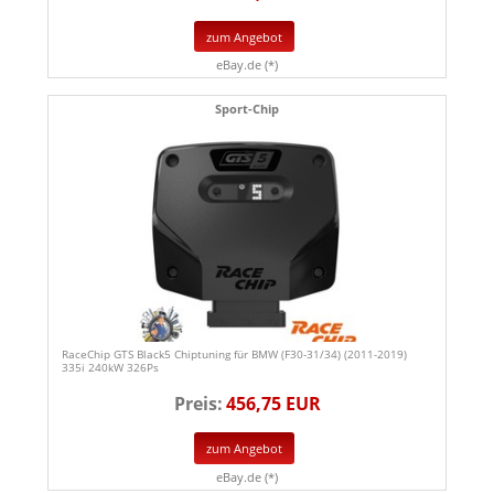
zum Angebot
eBay.de (*)
Sport-Chip
RaceChip GTS Black5 Chiptuning für BMW (F30-31/34) (2011-2019)
335i 240kW 326Ps
Preis:
456,75 EUR
zum Angebot
eBay.de (*)