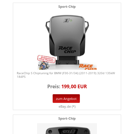
Sport-Chip
RaceChip S Chiptuning für BMW (F30-31/34) (2011-2019) 320d 135kW
184PS
Preis:
199,00 EUR
zum Angebot
eBay.de (*)
Sport-Chip