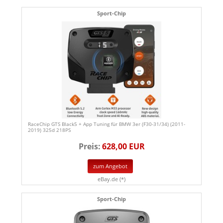
Sport-Chip
RaceChip GTS Black5 + App Tuning für BMW 3er (F30-31/34) (2011-
2019) 325d 218PS
Preis:
628,00 EUR
zum Angebot
eBay.de (*)
Sport-Chip