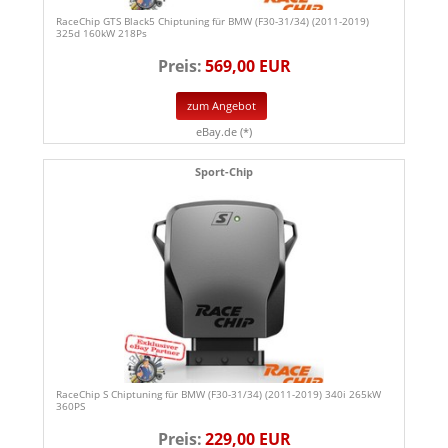
RaceChip GTS Black5 Chiptuning für BMW (F30-31/34) (2011-2019)
325d 160kW 218Ps
Preis:
569,00 EUR
zum Angebot
eBay.de (*)
Sport-Chip
RaceChip S Chiptuning für BMW (F30-31/34) (2011-2019) 340i 265kW
360PS
Preis:
229,00 EUR