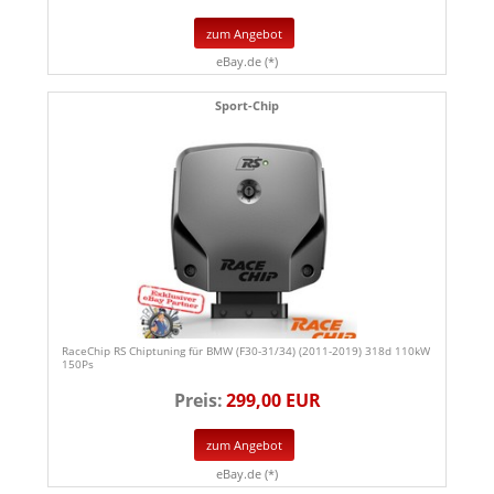
zum Angebot
eBay.de (*)
Sport-Chip
RaceChip RS Chiptuning für BMW (F30-31/34) (2011-2019) 318d 110kW
150Ps
Preis:
299,00 EUR
zum Angebot
eBay.de (*)