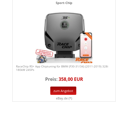
Sport-Chip
RaceChip RS+ App Chiptuning für BMW (F30-31/34) (2011-2019) 328i
180kW 245Ps
Preis:
358,00 EUR
zum Angebot
eBay.de (*)