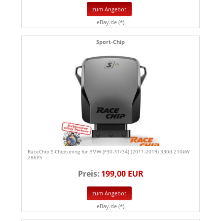
zum Angebot
eBay.de (*)
Sport-Chip
RaceChip S Chiptuning für BMW (F30-31/34) (2011-2019) 330d 210kW
286PS
Preis:
199,00 EUR
zum Angebot
eBay.de (*)