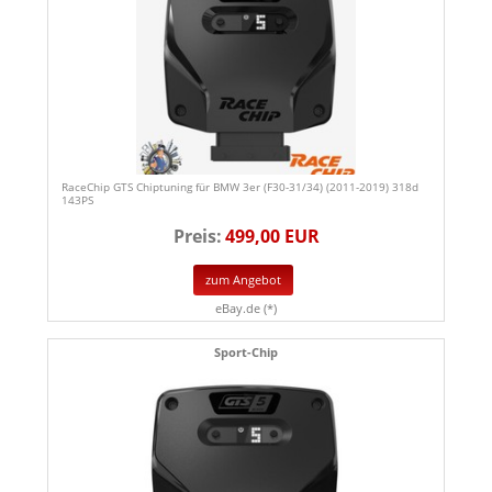
RaceChip GTS Chiptuning für BMW 3er (F30-31/34) (2011-2019) 318d
143PS
Preis:
499,00 EUR
zum Angebot
eBay.de (*)
Sport-Chip