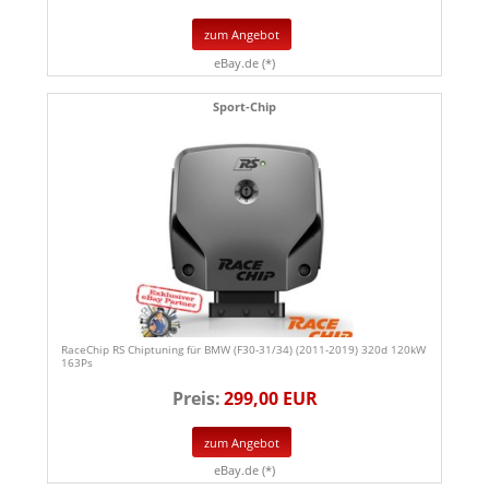
zum Angebot
eBay.de (*)
Sport-Chip
RaceChip RS Chiptuning für BMW (F30-31/34) (2011-2019) 320d 120kW
163Ps
Preis:
299,00 EUR
zum Angebot
eBay.de (*)