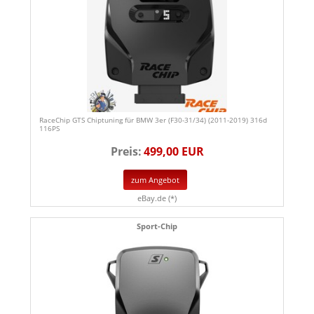
RaceChip GTS Chiptuning für BMW 3er (F30-31/34) (2011-2019) 316d
116PS
Preis:
499,00 EUR
zum Angebot
eBay.de (*)
Sport-Chip