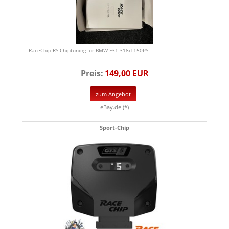
RaceChip RS Chiptuning für BMW F31 318d 150PS
Preis:
149,00 EUR
zum Angebot
eBay.de (*)
Sport-Chip