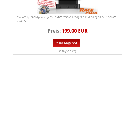
RaceChip S Chiptuning für BMW (F30-31/34) (2011-2019) 325d 165kW
224PS
Preis:
199,00 EUR
zum Angebot
eBay.de (*)