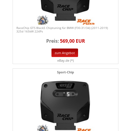
RaceChip GTS Black5 Chiptuning für BMW (F30-31/34) (2011-2019)
325d 165kW 224Ps
Preis:
569,00 EUR
zum Angebot
eBay.de (*)
Sport-Chip