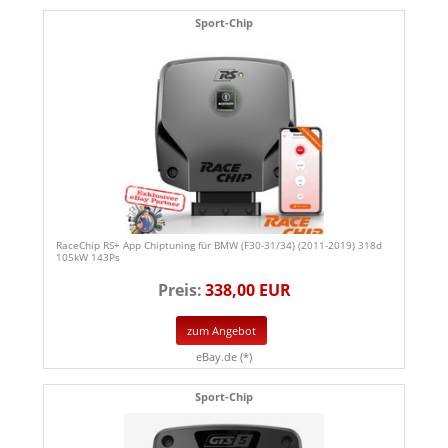
Sport-Chip
RaceChip RS+ App Chiptuning für BMW (F30-31/34) (2011-2019) 318d
105kW 143Ps
Preis:
338,00 EUR
zum Angebot
eBay.de (*)
Sport-Chip