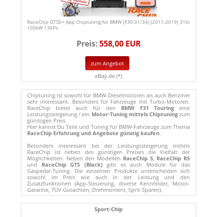
RaceChip GTS5+ App Chiptuning für BMW (F30-31/34) (2011-2019) 316i
100kW 136Ps
Preis:
558,00 EUR
zum Angebot
eBay.de (*)
Chiptuning ist sowohl für BMW-Dieselmotoren als auch Benziner
sehr interessant. Besonders für Fahrzeuge mit Turbo-Motoren.
RaceChip bietet auch für den
BMW F31 Touring
eine
Leistungssteigerung / ein
Motor-Tuning mittels Chiptuning
zum
günstigen Preis
Hier kannst Du Teile und Tuning für BMW-Fahrzeuge zum Thema
RaceChip Erfahrung und Angebote günstig kaufen
.
Besonders interessant bei der Leistungssteigerung mittels
RaceChip ist neben des günstigen Preises die Vielfalt der
Möglichkeiten. Neben den Modellen
RaceChip S
,
RaceChip RS
und
RaceChip GTS (Black)
gibt es auch Module für das
Gaspedal-Tuning. Die einzelnen Produkte unterscheiden sich
sowohl im Preis wie auch in der Leistung und den
Zusatzfunktionen (App-Steuerung, diverse Kennfelder, Motor-
Garantie, TÜV Gutachten, Drehmoment, Sprit-Sparen).
Sport-Chip