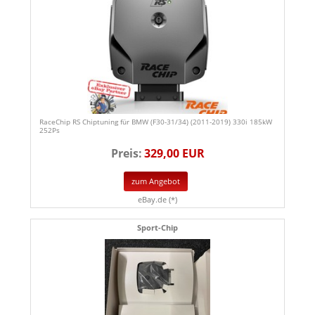
RaceChip RS Chiptuning für BMW (F30-31/34) (2011-2019) 330i 185kW
252Ps
Preis:
329,00 EUR
zum Angebot
eBay.de (*)
Sport-Chip