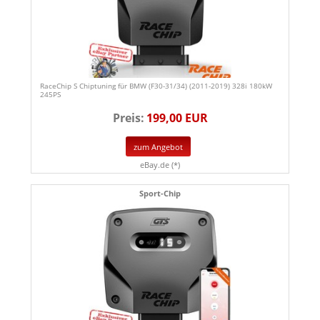
RaceChip S Chiptuning für BMW (F30-31/34) (2011-2019) 328i 180kW
245PS
Preis:
199,00 EUR
zum Angebot
eBay.de (*)
Sport-Chip