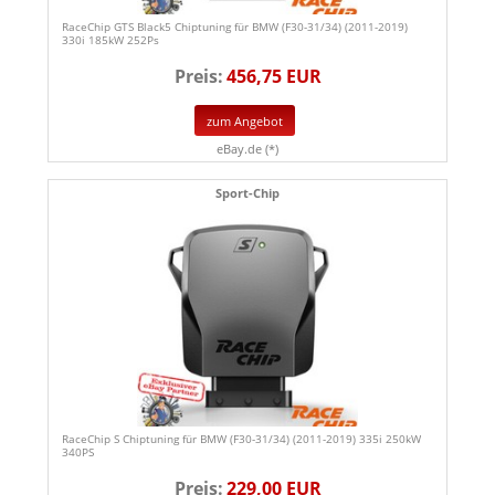
RaceChip GTS Black5 Chiptuning für BMW (F30-31/34) (2011-2019)
330i 185kW 252Ps
Preis:
456,75 EUR
zum Angebot
eBay.de (*)
Sport-Chip
RaceChip S Chiptuning für BMW (F30-31/34) (2011-2019) 335i 250kW
340PS
Preis:
229,00 EUR