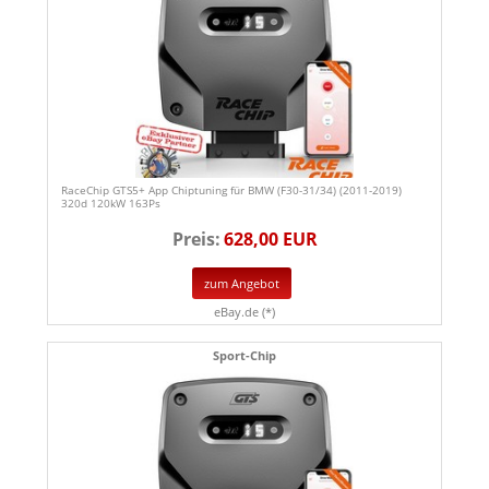
RaceChip GTS5+ App Chiptuning für BMW (F30-31/34) (2011-2019)
320d 120kW 163Ps
Preis:
628,00 EUR
zum Angebot
eBay.de (*)
Sport-Chip