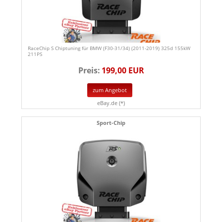
RaceChip S Chiptuning für BMW (F30-31/34) (2011-2019) 325d 155kW
211PS
Preis:
199,00 EUR
zum Angebot
eBay.de (*)
Sport-Chip