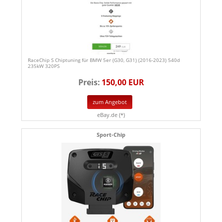
RaceChip S Chiptuning für BMW 5er (G30, G31) (2016-2023) 540d
235kW 320PS
Preis:
150,00 EUR
zum Angebot
eBay.de (*)
Sport-Chip