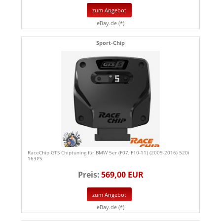
zum Angebot
eBay.de (*)
Sport-Chip
RaceChip GTS Chiptuning für BMW 5er (F07, F10-11) (2009-2016) 520i
163PS
Preis:
569,00 EUR
zum Angebot
eBay.de (*)