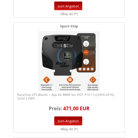
zum Angebot
eBay.de (*)
Sport-Chip
RaceChip GTS Black5 + App für BMW 5er (F07, F10-11) (2009-2016)
525d 218PS
Preis:
471,00 EUR
zum Angebot
eBay.de (*)