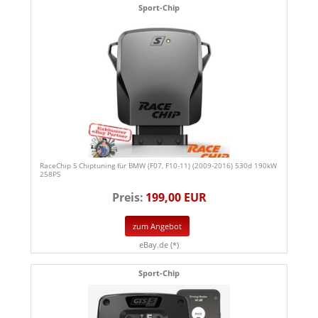
Sport-Chip
RaceChip S Chiptuning für BMW (F07, F10-11) (2009-2016) 530d 190kW
258PS
Preis:
199,00 EUR
zum Angebot
eBay.de (*)
Sport-Chip