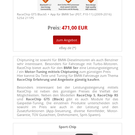
RaceChip GTS Black5 + App für BMW 5er (F07, F10-11) (2009-2016)
525d 211PS
Preis:
471,00 EUR
zum Angebot
eBay.de (*)
Chiptuning ist sowohl für BMW-Dieselmotoren als auch Benziner
sehr interessant. Besonders für Fahrzeuge mit Turbo-Motoren.
RaceChip bietet auch für den
BMW 5er
eine Leistungssteigerung
/ ein
Motor-Tuning mittels Chiptuning
zum günstigen Preis
Hier kannst Du Teile und Tuning für BMW-Fahrzeuge zum Thema
RaceChip Erfahrung und Angebote günstig kaufen
.
Besonders interessant bei der Leistungssteigerung mittels
RaceChip ist neben des günstigen Preises die Vielfalt der
Möglichkeiten. Neben den Modellen
RaceChip S
,
RaceChip RS
und
RaceChip GTS (Black)
gibt es auch Module für das
Gaspedal-Tuning. Die einzelnen Produkte unterscheiden sich
sowohl im Preis wie auch in der Leistung und den
Zusatzfunktionen (App-Steuerung, diverse Kennfelder, Motor-
Garantie, TÜV Gutachten, Drehmoment, Sprit-Sparen).
Sport-Chip