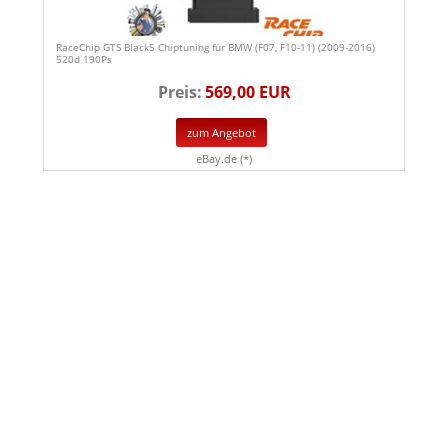
RaceChip GTS Black5 Chiptuning für BMW (F07, F10-11) (2009-2016)
520d 190Ps
Preis:
569,00 EUR
zum Angebot
eBay.de (*)