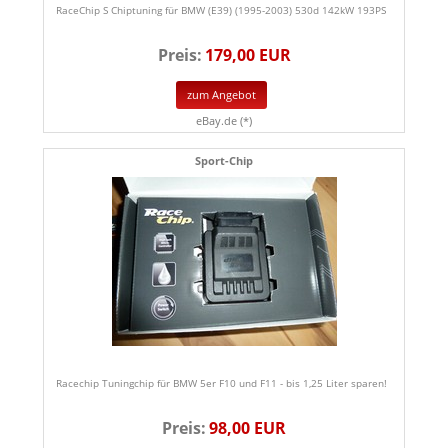
RaceChip S Chiptuning für BMW (E39) (1995-2003) 530d 142kW 193PS
Preis:
179,00 EUR
zum Angebot
eBay.de (*)
Sport-Chip
Racechip Tuningchip für BMW 5er F10 und F11 - bis 1,25 Liter sparen!
Preis:
98,00 EUR