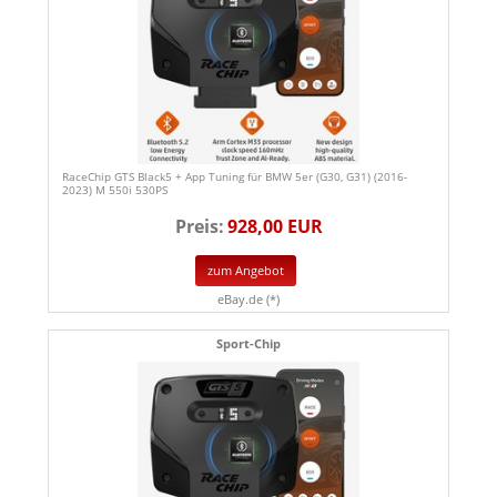
RaceChip GTS Black5 + App Tuning für BMW 5er (G30, G31) (2016-
2023) M 550i 530PS
Preis:
928,00 EUR
zum Angebot
eBay.de (*)
Sport-Chip