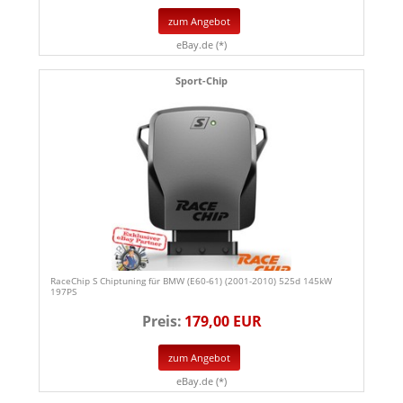
zum Angebot
eBay.de (*)
Sport-Chip
RaceChip S Chiptuning für BMW (E60-61) (2001-2010) 525d 145kW
197PS
Preis:
179,00 EUR
zum Angebot
eBay.de (*)