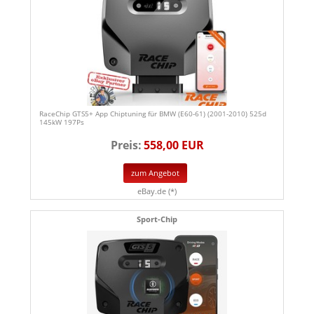
RaceChip GTS5+ App Chiptuning für BMW (E60-61) (2001-2010) 525d
145kW 197Ps
Preis:
558,00 EUR
zum Angebot
eBay.de (*)
Sport-Chip