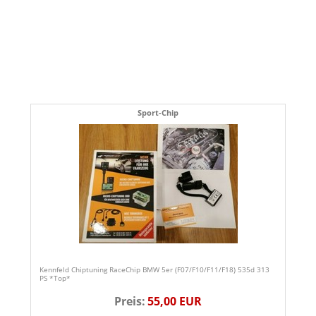
Sport-Chip
Kennfeld Chiptuning RaceChip BMW 5er (F07/F10/F11/F18) 535d 313
PS *Top*
Preis:
55,00 EUR