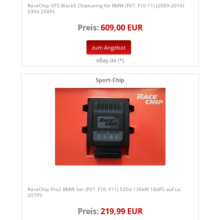
RaceChip GTS Black5 Chiptuning für BMW (F07, F10-11) (2009-2016)
530d 258Ps
Preis:
609,00 EUR
zum Angebot
eBay.de (*)
Sport-Chip
RaceChip Pro2 BMW 5er (F07, F10, F11) 520d 135kW 184PS auf ca.
207PS
Preis:
219,99 EUR