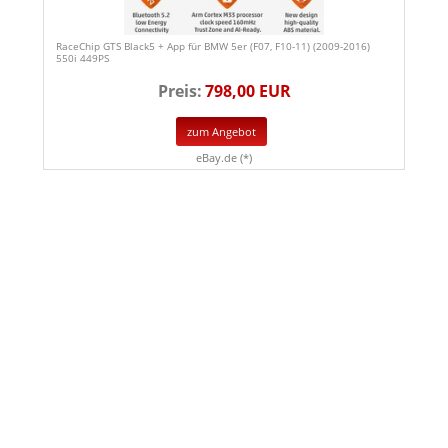
RaceChip GTS Black5 + App für BMW 5er (F07, F10-11) (2009-2016)
550i 449PS
Preis:
798,00 EUR
zum Angebot
eBay.de (*)