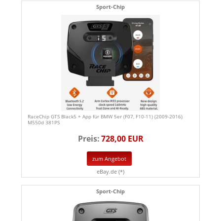
Sport-Chip
RaceChip GTS Black5 + App für BMW 5er (F07, F10-11) (2009-2016)
M550d 381PS
Preis:
728,00 EUR
zum Angebot
eBay.de (*)
Sport-Chip