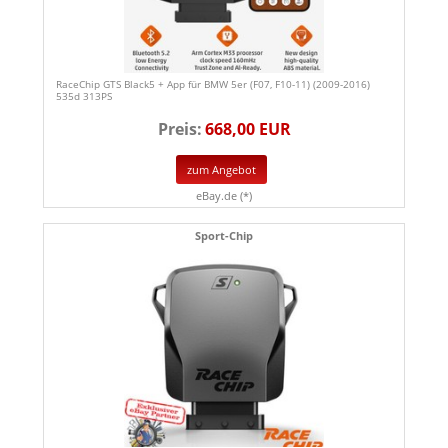
RaceChip GTS Black5 + App für BMW 5er (F07, F10-11) (2009-2016)
535d 313PS
Preis:
668,00 EUR
zum Angebot
eBay.de (*)
Sport-Chip