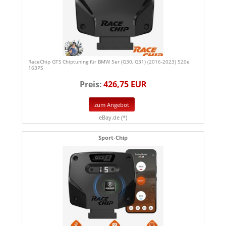
RaceChip GTS Chiptuning für BMW 5er (G30, G31) (2016-2023) 520e
163PS
Preis:
426,75 EUR
zum Angebot
eBay.de (*)
Sport-Chip