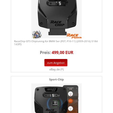
RaceChip GTS Chiptuning für BMW 5er (F07, F10-11) (2009-2016) 518d
143PS
Preis:
499,00 EUR
zum Angebot
eBay.de (*)
Sport-Chip