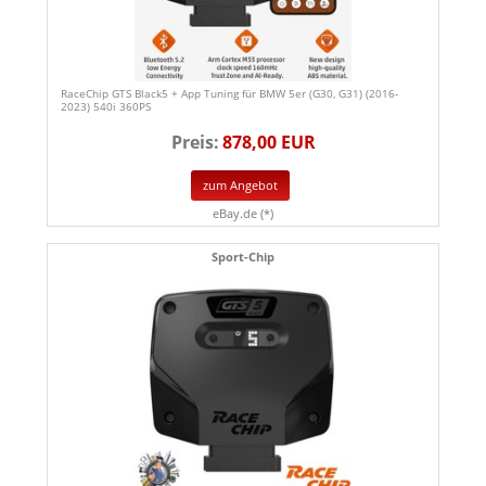
RaceChip GTS Black5 + App Tuning für BMW 5er (G30, G31) (2016-
2023) 540i 360PS
Preis:
878,00 EUR
zum Angebot
eBay.de (*)
Sport-Chip