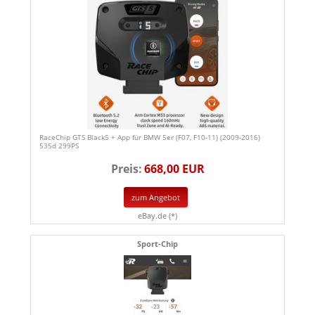
RaceChip GTS Black5 + App für BMW 5er (F07, F10-11) (2009-2016)
535d 299PS
Preis:
668,00 EUR
zum Angebot
eBay.de (*)
Sport-Chip