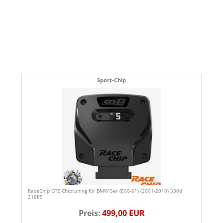
Sport-Chip
RaceChip GTS Chiptuning für BMW 5er (E60-61) (2001-2010) 530d
218PS
Preis:
499,00 EUR