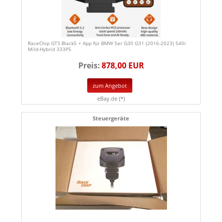
RaceChip GTS Black5 + App für BMW 5er G30 G31 (2016-2023) 540i
Mild-Hybrid 333PS
Preis:
878,00 EUR
zum Angebot
eBay.de (*)
Steuergeräte