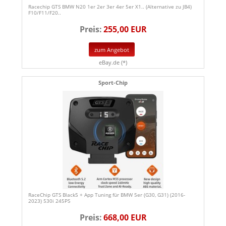
Racechip GTS BMW N20 1er 2er 3er 4er 5er X1.. (Alternative zu JB4)
F10/F11/F20..
Preis:
255,00 EUR
zum Angebot
eBay.de (*)
Sport-Chip
RaceChip GTS Black5 + App Tuning für BMW 5er (G30, G31) (2016-
2023) 530i 245PS
Preis:
668,00 EUR