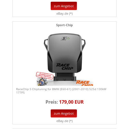
zum Angebot
eBay.de (*)
Sport-Chip
RaceChip S Chiptuning für BMW (E60-61) (2001-2010) 525d 130kW
177PS
Preis:
179,00 EUR
zum Angebot
eBay.de (*)