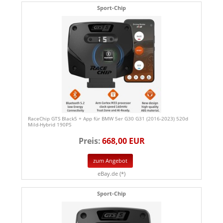
Sport-Chip
RaceChip GTS Black5 + App für BMW 5er G30 G31 (2016-2023) 520d
Mild-Hybrid 190PS
Preis:
668,00 EUR
zum Angebot
eBay.de (*)
Sport-Chip