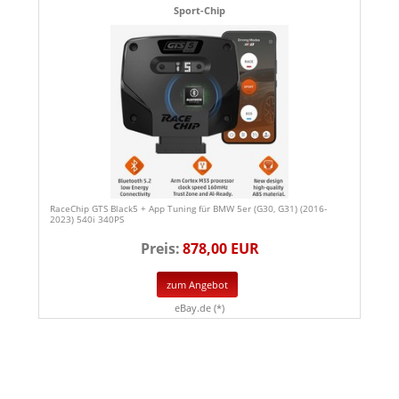
Sport-Chip
RaceChip GTS Black5 + App Tuning für BMW 5er (G30, G31) (2016-
2023) 540i 340PS
Preis:
878,00 EUR
zum Angebot
eBay.de (*)