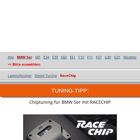
Alle
BMW 5er
M5
E34
E39
E60
E61
F10
F11
F07
G30
G31
Modelle
<< Bitte auswählen
Ladeluftkühler
Diesel-Tuning
RaceChip
TUNING-TIPP:
Chiptuning für BMW 5er mit RACECHIP