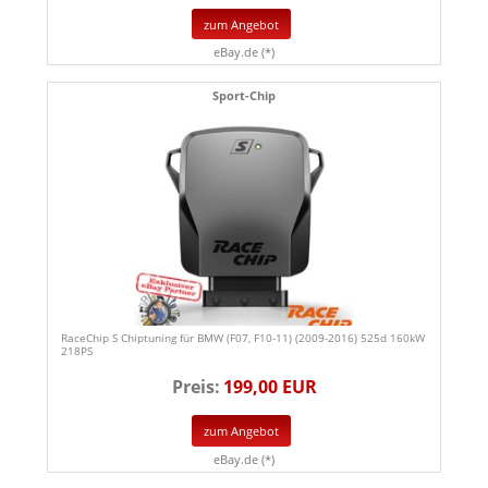
zum Angebot
eBay.de (*)
Sport-Chip
RaceChip S Chiptuning für BMW (F07, F10-11) (2009-2016) 525d 160kW
218PS
Preis:
199,00 EUR
zum Angebot
eBay.de (*)