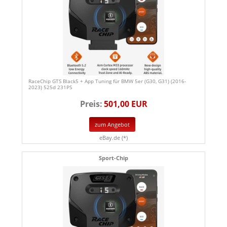
RaceChip GTS Black5 + App Tuning für BMW 5er (G30, G31) (2016-
2023) 525d 231PS
Preis:
501,00 EUR
zum Angebot
eBay.de (*)
Sport-Chip