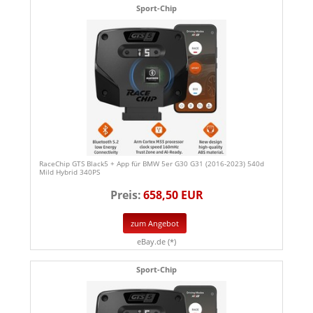
Sport-Chip
RaceChip GTS Black5 + App für BMW 5er G30 G31 (2016-2023) 540d
Mild Hybrid 340PS
Preis:
658,50 EUR
zum Angebot
eBay.de (*)
Sport-Chip