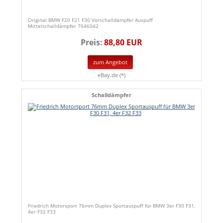
Original BMW F20 F21 F30 Vorschalldämpfer Auspuff
Mittelschalldämpfer 7646042
Preis:
88,80 EUR
zum Angebot
eBay.de (*)
Schalldämpfer
Friedrich Motorsport 76mm Duplex Sportauspuff für BMW 3er F30 F31,
4er F32 F33