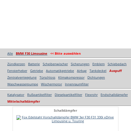
Alle
BMW F30 Limousine
<< Bitte auswählen
Zündkerzen
Batterie
Scheibenwischer
Sicherungen
Emblem
Schiebedach
Fensterheber
Getriebe
Automatikgetriebe
Airbag
Tankdeckel
Auspuff
Zentralverriegelung
Türschloss
Klimakompressor
Dichtungen
Waschwasserpumpe
Wischermotor
Innenraumfilter
Katalysator
Rußpartikelfilter
Dieselpartikelfilter
Flexrohr
Endschalldämpfer
Mittelschalldämpfer
Schalldämpfer