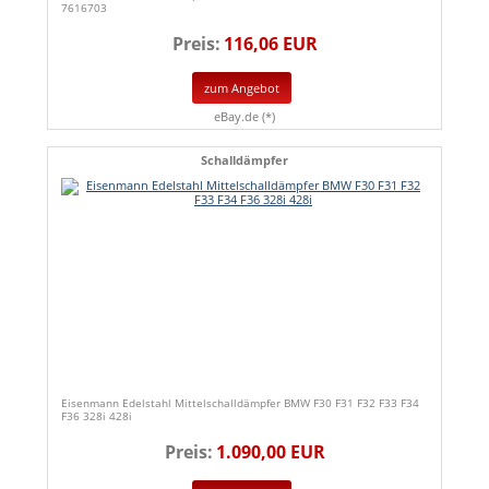
7616703
Preis:
116,06 EUR
zum Angebot
eBay.de (*)
Schalldämpfer
Eisenmann Edelstahl Mittelschalldämpfer BMW F30 F31 F32 F33 F34
F36 328i 428i
Preis:
1.090,00 EUR