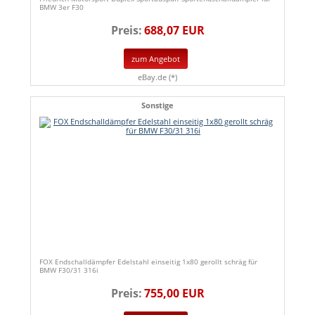
BMW 3er F30
Preis:
688,07 EUR
zum Angebot
eBay.de (*)
Sonstige
FOX Endschalldämpfer Edelstahl einseitig 1x80 gerollt schräg für
BMW F30/31 316i
Preis:
755,00 EUR