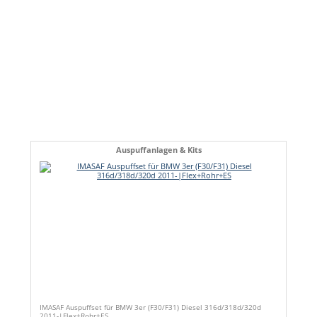
Auspuffanlagen & Kits
IMASAF Auspuffset für BMW 3er (F30/F31) Diesel 316d/318d/320d
2011-|Flex+Rohr+ES