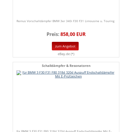
Remus Vorschalldämpfer BMW 3er 340i F30 F31 Limousine u. Touring
Preis:
858,00 EUR
zum Angebot
eBay.de (*)
Schalldämpfer & Resonatoren
für BMW 3 F30 F31 F80 318d 320d Auspuff Endschalldämpfer Mit E-