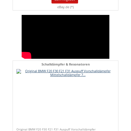
eBay.de (*)
Schalldämpfer & Resonatoren
Original BMW F20 F30 F21 F31 Auspuff Vorschalldämpfer