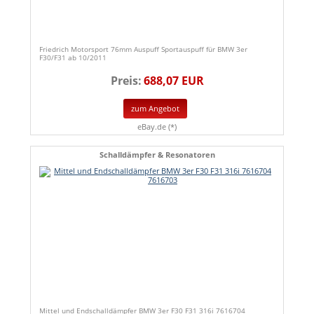
Friedrich Motorsport 76mm Auspuff Sportauspuff für BMW 3er
F30/F31 ab 10/2011
Preis:
688,07 EUR
zum Angebot
eBay.de (*)
Schalldämpfer & Resonatoren
Mittel und Endschalldämpfer BMW 3er F30 F31 316i 7616704