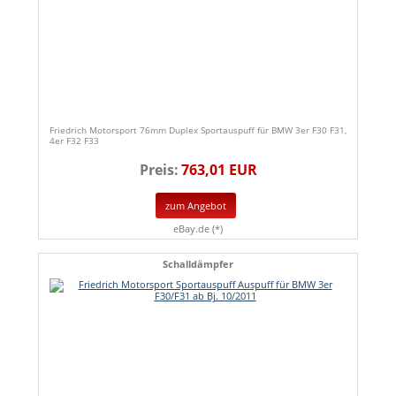
Friedrich Motorsport 76mm Duplex Sportauspuff für BMW 3er F30 F31,
4er F32 F33
Preis:
763,01 EUR
zum Angebot
eBay.de (*)
Schalldämpfer