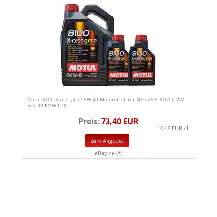
Motul 8100 X-cess gen2 5W-40 Motoröl 7 Liter MB 229.5 RN700 VW
502 00 BMW LL01
Preis:
73,40 EUR
10.49 EUR / L
zum Angebot
eBay.de (*)