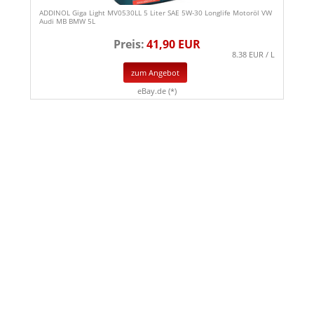
ADDINOL Giga Light MV0530LL 5 Liter SAE 5W-30 Longlife Motoröl VW
Audi MB BMW 5L
Preis:
41,90 EUR
8.38 EUR / L
zum Angebot
eBay.de (*)