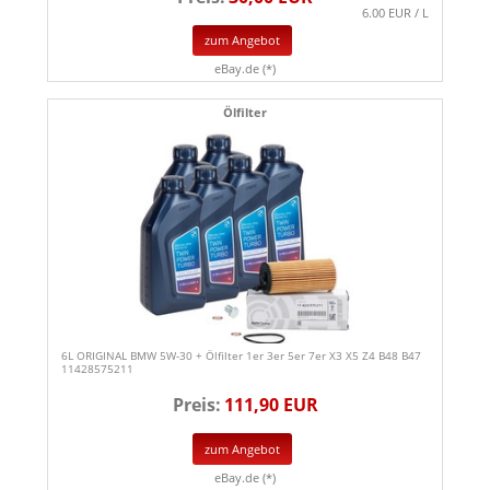
6.00 EUR / L
zum Angebot
eBay.de (*)
Ölfilter
6L ORIGINAL BMW 5W-30 + Ölfilter 1er 3er 5er 7er X3 X5 Z4 B48 B47
11428575211
Preis:
111,90 EUR
zum Angebot
eBay.de (*)