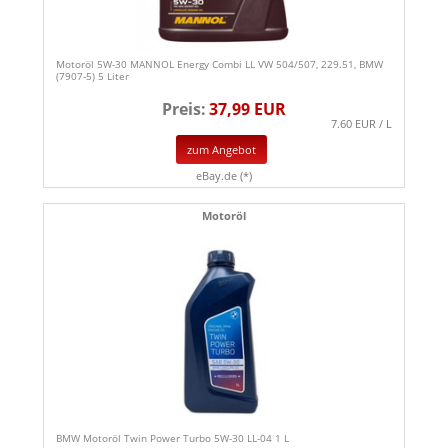
Motoröl 5W-30 MANNOL Energy Combi LL VW 504/507, 229.51, BMW
(7907-5) 5 Liter
Preis:
37,99 EUR
7.60 EUR / L
zum Angebot
eBay.de (*)
Motoröl
BMW Motoröl Twin Power Turbo 5W-30 LL-04 1 L