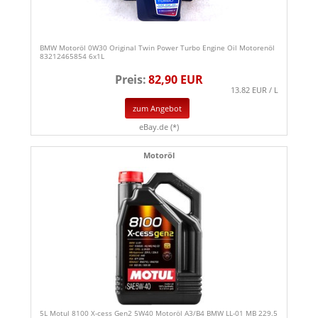
BMW Motoröl 0W30 Original Twin Power Turbo Engine Oil Motorenöl
83212465854 6x1L
Preis:
82,90 EUR
13.82 EUR / L
zum Angebot
eBay.de (*)
Motoröl
5L Motul 8100 X-cess Gen2 5W40 Motoröl A3/B4 BMW LL-01 MB 229.5