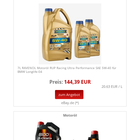
7L RAVENOL Motoröl RUP Racing Ultra Performance SAE 5W-40 für
BMW Longlife-04
Preis:
144,39 EUR
20.63 EUR / L
zum Angebot
eBay.de (*)
Motoröl