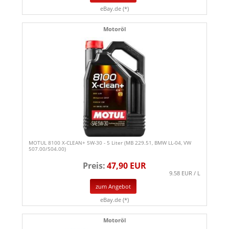
eBay.de (*)
Motoröl
MOTUL 8100 X-CLEAN+ 5W-30 - 5 Liter (MB 229.51, BMW LL-04, VW
507.00/504.00)
Preis:
47,90 EUR
9.58 EUR / L
zum Angebot
eBay.de (*)
Motoröl