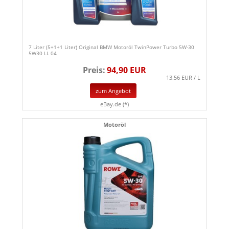
7 Liter (5+1+1 Liter) Original BMW Motoröl TwinPower Turbo 5W-30
5W30 LL 04
Preis:
94,90 EUR
13.56 EUR / L
zum Angebot
eBay.de (*)
Motoröl