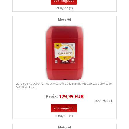
zum Angebot
eBay.de (*)
Motoröl
20 L TOTAL QUARTZ INEO MC3 5W-30 Motoröl, MB 229.52, BMW LL-04
5W30 20 Liter
Preis:
129,99 EUR
6.50 EUR / L
zum Angebot
eBay.de (*)
Motoröl