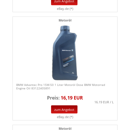
zum Angebot
eBay.de (*)
Motoröl
BMW Advantec Pro 15W-50 1 Liter Motoröl Dose BMW Motorrad
Engine Oil 83122405891
Preis:
16,19 EUR
16.19 EUR / L
zum Angebot
eBay.de (*)
Motoröl