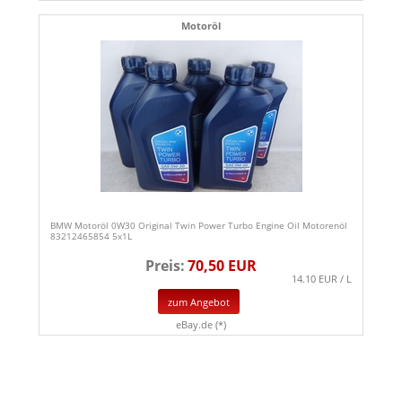
Motoröl
BMW Motoröl 0W30 Original Twin Power Turbo Engine Oil Motorenöl
83212465854 5x1L
Preis:
70,50 EUR
14.10 EUR / L
zum Angebot
eBay.de (*)