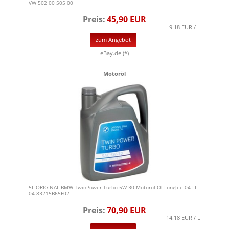
VW 502 00 505 00
Preis:
45,90 EUR
9.18 EUR / L
zum Angebot
eBay.de (*)
Motoröl
5L ORIGINAL BMW TwinPower Turbo 5W-30 Motoröl Öl Longlife-04 LL-
04 83215B65F02
Preis:
70,90 EUR
14.18 EUR / L