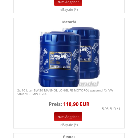
zum Angebot
eBay.de (*)
Motoröl
2x 10 Liter 5W-30 MANNOL LONGLIFE MOTORÖL passend für VW
504/700 BMW LL-04
Preis:
118,90 EUR
5.95 EUR / L
zum Angebot
eBay.de (*)
Ölfilter