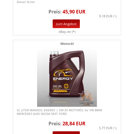
Diesel 5Liter
Preis:
45,90 EUR
9.18 EUR / L
zum Angebot
eBay.de (*)
Motoröl
5L LITER MANNOL ENERGY | 5W-30 MOTORÖL für VW BMW
MERCEDES AUDI SKODA SEAT FORD
Preis:
28,84 EUR
5.77 EUR / L