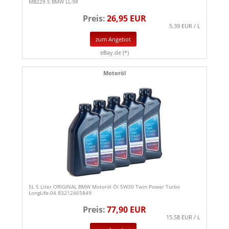
MB229.5 BMW LL-98
Preis:
26,95 EUR
5.39 EUR / L
zum Angebot
eBay.de (*)
Motoröl
5L 5 Liter ORIGINAL BMW Motoröl Öl 5W30 Twin Power Turbo
LongLife-04 83212465849
Preis:
77,90 EUR
15.58 EUR / L