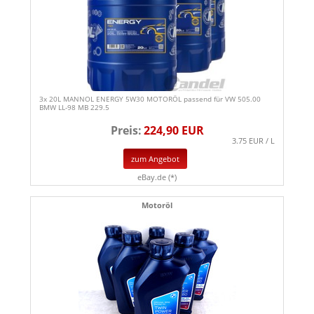
3x 20L MANNOL ENERGY 5W30 MOTORÖL passend für VW 505.00
BMW LL-98 MB 229.5
Preis:
224,90 EUR
3.75 EUR / L
zum Angebot
eBay.de (*)
Motoröl