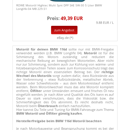
ROWE Motoröl Hightec Multi Synt DPF SAE 5W-30 5 Liter BMW
Longlife-04 MB 229.51
Preis:
49,39 EUR
9.88 EUR / L
zum Angebot
eBay.de (*)
Motoröl für deinen BMW 116d
sollte nur mit BMW-Freigabe
verwendet werden (z.B. BMW Longlife 04).
Motoröl
ist für die
Schmierung des Motors zuständig und reduziert die
mechanische Reibung an beweglichen Motorteilen. Aber nicht
nur zur Schmierung, sondern auch zur Kühlung von wärme- und
hitzebeanspruchten Teilen sowie zum Korrosionsschutz trägt das
richtige Motoröl einen essenziellen Beitrag bei. Der
richtige
Wechsel des Motoröls
sorgt zudem dafür, dass Rückstände aus
der Verbrennung – etwa Rußrückstände, metallischer Abrieb,
Wasser oder Schwefeloxide – aus dem Motorkreislauf entfernt
werden. Beim Motorölwechsel muss das alte Motoröl komplett
entfernt,
Ölfilter
unter Umständen erneuert und frisches Öl neu
eingefüllt werden. Je nach Alter und Qualität des Öls kann es auf
Dauer so stark verschmutzen, dass die Viskosität bzw. die
Schmierfähigkeit des Öls abnimmt. Es reicht deshalb nicht,
Motoröl beim
Ölverbrauch
einfach nachzufüllen.
Hier kannst Du Teile und Tuning für BMW-Fahrzeuge zum Thema
BMW Motoröl und Ölfilter günstig kaufen
.
Herstellerfreigabe beim BMW 116d Motoröl beachten
Je nach Motorbauweise und Beanspruchung kommt es bei der