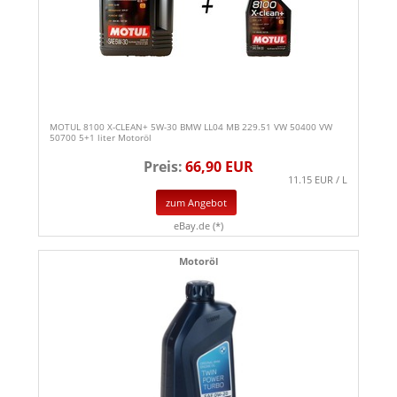
MOTUL 8100 X-CLEAN+ 5W-30 BMW LL04 MB 229.51 VW 50400 VW
50700 5+1 liter Motoröl
Preis:
66,90 EUR
11.15 EUR / L
zum Angebot
eBay.de (*)
Motoröl