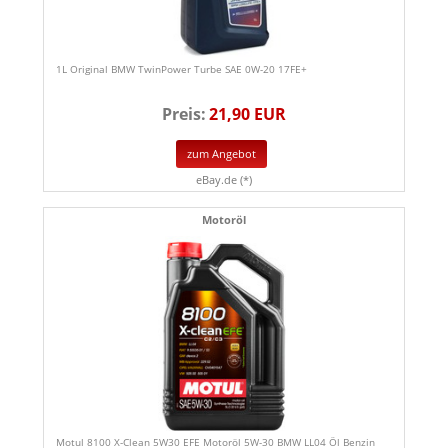
1L Original BMW TwinPower Turbe SAE 0W-20 17FE+
Preis:
21,90 EUR
zum Angebot
eBay.de (*)
Motoröl
Motul 8100 X-Clean 5W30 EFE Motoröl 5W-30 BMW LL04 Öl Benzin