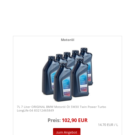
Motoröl
7L 7 Liter ORIGINAL BMW Motoröl Öl 5W30 Twin Power Turbo
LongLife-04 83212465849
Preis:
102,90 EUR
14.70 EUR / L
zum Angebot