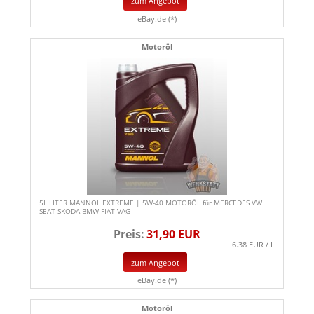
zum Angebot
eBay.de (*)
Motoröl
5L LITER MANNOL EXTREME | 5W-40 MOTORÖL für MERCEDES VW
SEAT SKODA BMW FIAT VAG
Preis:
31,90 EUR
6.38 EUR / L
zum Angebot
eBay.de (*)
Motoröl