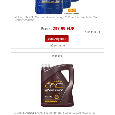
60 Liter (3x 20L) Motoröl Mannol Energy 7511 incl. Auslaufhahn VW
MERCEDES BMW
Preis:
237,99 EUR
3.97 EUR / L
zum Angebot
eBay.de (*)
Motoröl
5 Liter MANNOL Energy 5W-30 Motoröl 502.00 505.00 ACEA A3 B3