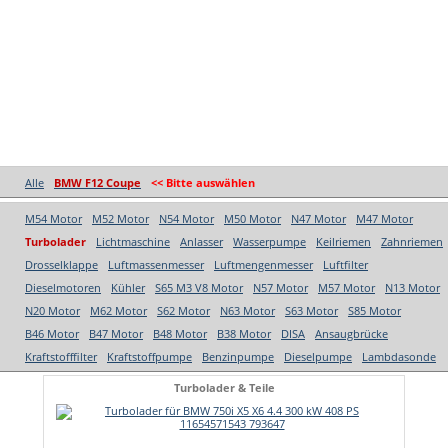
Alle
BMW F12 Coupe
<< Bitte auswählen
M54 Motor
M52 Motor
N54 Motor
M50 Motor
N47 Motor
M47 Motor
Turbolader
Lichtmaschine
Anlasser
Wasserpumpe
Keilriemen
Zahnriemen
Drosselklappe
Luftmassenmesser
Luftmengenmesser
Luftfilter
Dieselmotoren
Kühler
S65 M3 V8 Motor
N57 Motor
M57 Motor
N13 Motor
N20 Motor
M62 Motor
S62 Motor
N63 Motor
S63 Motor
S85 Motor
B46 Motor
B47 Motor
B48 Motor
B38 Motor
DISA
Ansaugbrücke
Kraftstofffilter
Kraftstoffpumpe
Benzinpumpe
Dieselpumpe
Lambdasonde
Turbolader & Teile