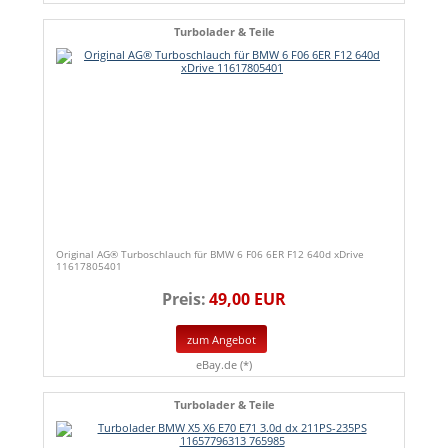
Turbolader & Teile
Original AG® Turboschlauch für BMW 6 F06 6ER F12 640d xDrive
11617805401
Preis:
49,00 EUR
zum Angebot
eBay.de (*)
Turbolader & Teile