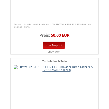
Turboschlauch Ladeluftschlauch für BMW 6er F06 F12 F13 640d dx
11618516509
Preis:
50,00 EUR
zum Angebot
eBay.de (*)
Turbolader & Teile