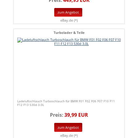
zum Angebot
eBay.de (*)
Turbolader & Teile
Ladeluftschlauch Turboschlauch für BMW F01 F02 F06 F07 F10 F11
F12 F13 530d 3.0L
Preis:
39,99 EUR
zum Angebot
eBay.de (*)