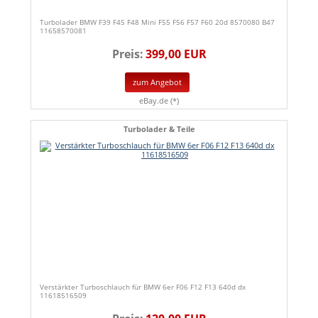
Turbolader BMW F39 F45 F48 Mini F55 F56 F57 F60 20d 8570080 B47
11658570081
Preis:
399,00 EUR
zum Angebot
eBay.de (*)
Turbolader & Teile
Verstärkter Turboschlauch für BMW 6er F06 F12 F13 640d dx
11618516509