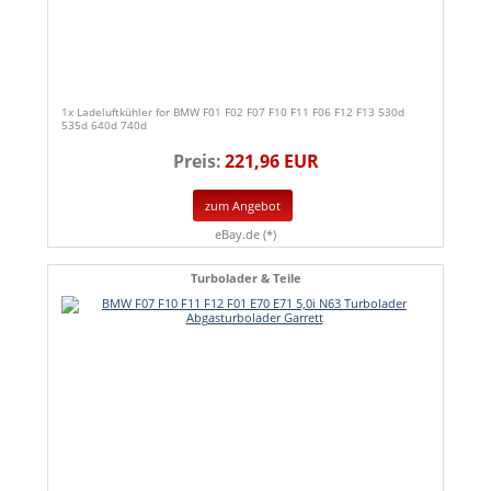
1x Ladeluftkühler for BMW F01 F02 F07 F10 F11 F06 F12 F13 530d
535d 640d 740d
Preis:
221,96 EUR
zum Angebot
eBay.de (*)
Turbolader & Teile