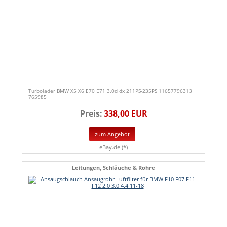
Turbolader BMW X5 X6 E70 E71 3.0d dx 211PS-235PS 11657796313
765985
Preis:
338,00 EUR
zum Angebot
eBay.de (*)
Leitungen, Schläuche & Rohre