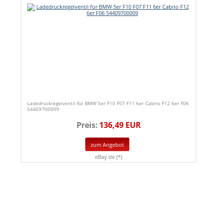
Ladedruckregelventil für BMW 5er F10 F07 F11 6er Cabrio F12 6er F06
54409700009
Preis:
136,49 EUR
zum Angebot
eBay.de (*)