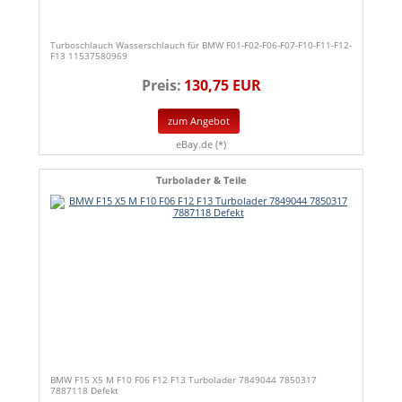
Turboschlauch Wasserschlauch für BMW F01-F02-F06-F07-F10-F11-F12-
F13 11537580969
Preis:
130,75 EUR
zum Angebot
eBay.de (*)
Turbolader & Teile
BMW F15 X5 M F10 F06 F12 F13 Turbolader 7849044 7850317
7887118 Defekt