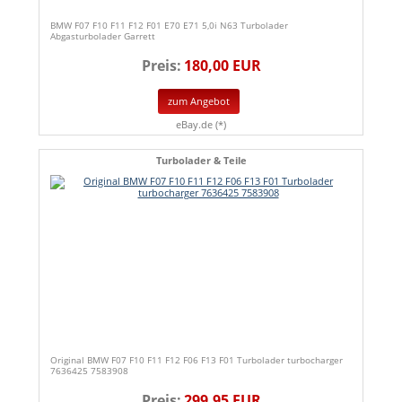
BMW F07 F10 F11 F12 F01 E70 E71 5,0i N63 Turbolader
Abgasturbolader Garrett
Preis:
180,00 EUR
zum Angebot
eBay.de (*)
Turbolader & Teile
Original BMW F07 F10 F11 F12 F06 F13 F01 Turbolader turbocharger
7636425 7583908
Preis:
299,95 EUR