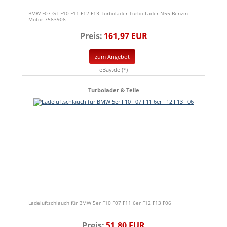
BMW F07 GT F10 F11 F12 F13 Turbolader Turbo Lader N55 Benzin
Motor 7583908
Preis:
161,97 EUR
zum Angebot
eBay.de (*)
Turbolader & Teile
Ladeluftschlauch für BMW 5er F10 F07 F11 6er F12 F13 F06
Preis:
51,80 EUR