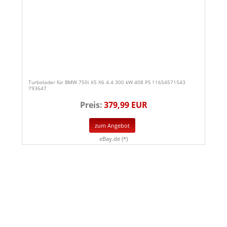
Turbolader für BMW 750i X5 X6 4.4 300 kW 408 PS 11654571543
793647
Preis:
379,99 EUR
zum Angebot
eBay.de (*)