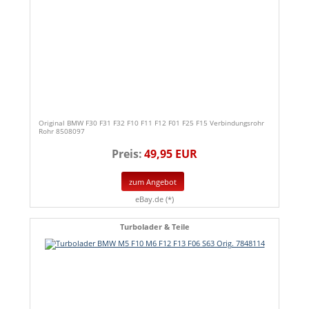
Original BMW F30 F31 F32 F10 F11 F12 F01 F25 F15 Verbindungsrohr
Rohr 8508097
Preis:
49,95 EUR
zum Angebot
eBay.de (*)
Turbolader & Teile