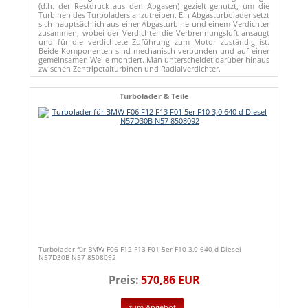
(d.h. der Restdruck aus den Abgasen) gezielt genutzt, um die
Turbinen des Turboladers anzutreiben. Ein Abgasturbolader setzt
sich hauptsächlich aus einer Abgasturbine und einem Verdichter
zusammen, wobei der Verdichter die Verbrennungsluft ansaugt
und für die verdichtete Zuführung zum Motor zuständig ist.
Beide Komponenten sind mechanisch verbunden und auf einer
gemeinsamen Welle montiert. Man unterscheidet darüber hinaus
zwischen Zentripetalturbinen und Radialverdichter.
Turbolader & Teile
Turbolader für BMW F06 F12 F13 F01 5er F10 3,0 640 d Diesel
N57D30B N57 8508092
Preis:
570,86 EUR
zum Angebot