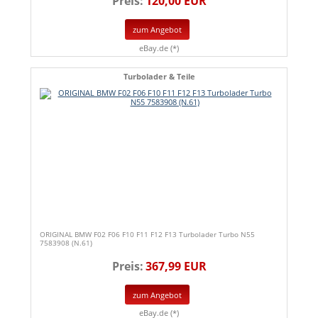
Preis:
120,00 EUR
zum Angebot
eBay.de (*)
Turbolader & Teile
ORIGINAL BMW F02 F06 F10 F11 F12 F13 Turbolader Turbo N55
7583908 (N.61)
Preis:
367,99 EUR
zum Angebot
eBay.de (*)