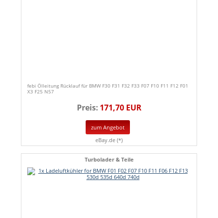
febi Ölleitung Rücklauf für BMW F30 F31 F32 F33 F07 F10 F11 F12 F01
X3 F25 N57
Preis:
171,70 EUR
zum Angebot
eBay.de (*)
Turbolader & Teile