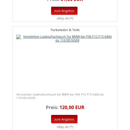
zum Angebot
eBay.de (*)
Turbolader & Teile
Verstärkter Ladeluftschlauch für BMW 6er F06 F12 F13 640d dx
11618516509
Preis:
120,00 EUR
zum Angebot
eBay.de (*)