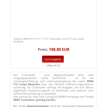
Original BMW F07 F10 F11 F12 Turbolader Zyl.5-8 Turbo Lader
7646092
Preis:
198,80 EUR
zum Angebot
eBay.de (*)
Der Turbolader - auch Abgasturbolader (ATL) oder
umgangssprachlich Turbo bezeichnet - ist für die
Leistungsentfaltung und Leistungssteigerung bei vielen
BMW
F12 Coupe-Modellen
bzw. den meisten Verbrennungsmotoren
zuständig. Ein Turbolader verfolgt die Aufgabe, die vom Motor
zugeführte Verbrennungsluft zu verdichten und dadurch eine
höhere Motorleistung zu bewirken.
Hier kannst Du Teile und Tuning für BMW-Fahrzeuge zum Thema
BMW Turbolader günstig kaufen
.
Bei einem
Abgasturbolader
wird die produzierte Abgasenergie