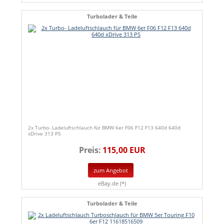
Turbolader & Teile
2x Turbo- Ladeluftschlauch für BMW 6er F06 F12 F13 640d 640d
xDrive 313 PS
Preis:
115,00 EUR
zum Angebot
eBay.de (*)
Turbolader & Teile