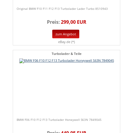
Original BMW F10 F11 F12 F13 Turbolader Lader Turbo 8510943
Preis:
299,00 EUR
zum Angebot
eBay.de (*)
Turbolader & Teile
BMW F06 F10 F12 F13 Turbolader Honeywell S63N 7849045
Preis:
449,95 EUR