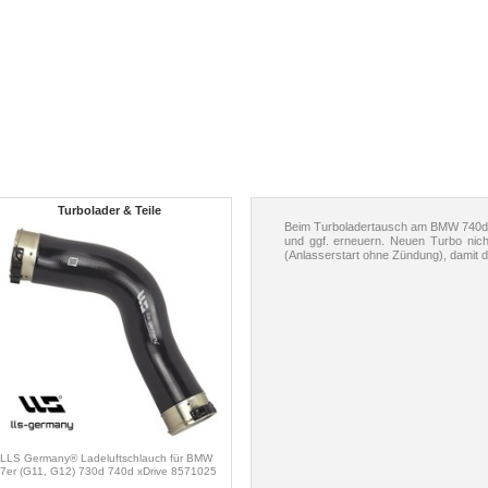
Turbolader & Teile
Beim Turboladertausch am BMW 740d i
und ggf. erneuern. Neuen Turbo nich
(Anlasserstart ohne Zündung), damit de
LLS Germany® Ladeluftschlauch für BMW
7er (G11, G12) 730d 740d xDrive 8571025