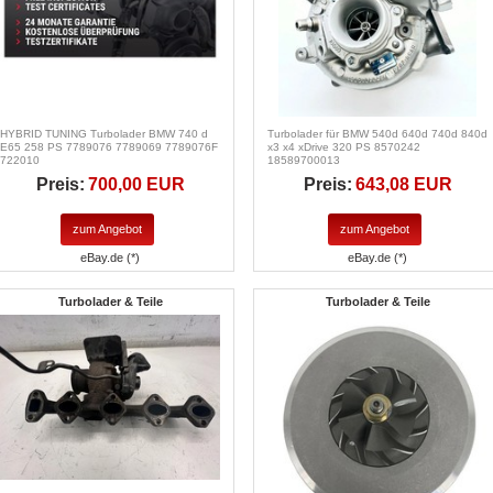
HYBRID TUNING Turbolader BMW 740 d
Turbolader für BMW 540d 640d 740d 840d
E65 258 PS 7789076 7789069 7789076F
x3 x4 xDrive 320 PS 8570242
722010
18589700013
Preis:
700,00 EUR
Preis:
643,08 EUR
zum Angebot
zum Angebot
eBay.de (*)
eBay.de (*)
Turbolader & Teile
Turbolader & Teile