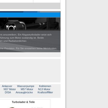
rs anzutreiben. Ein Abgasturbolader setzt sich
uführung zum Motor zuständig ist. Beide
n und Radialverdichter.
eine Provision. Für Sie entstehen keine Mehrkosten.
Anlasser
Wasserpumpe
Keilriemen
N57 Motor
M57 Motor
N13 Motor
DISA
Ansaugbrücke
Kraftstofffilter
Turbolader & Teile