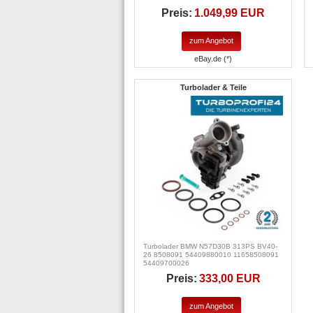
Preis:
1.049,99 EUR
zum Angebot
eBay.de (*)
Turbolader & Teile
Turbolader BMW N57D30B 313PS BV40-
26 8508091 54409880010 11658508091
54409700026
Preis:
333,00 EUR
zum Angebot