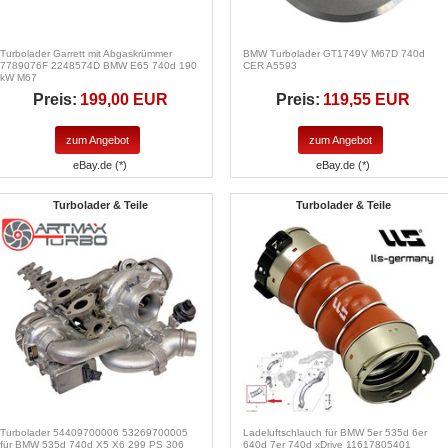
Turbolader Garrett mit Abgaskrümmer
BMW Turbolader GT1749V M67D 740d
7789076F 2248574D BMW E65 740d 190
CER A5593
kW M67
Preis:
199,00 EUR
Preis:
119,55 EUR
zum Angebot
zum Angebot
eBay.de (*)
eBay.de (*)
Turbolader & Teile
Turbolader & Teile
Turbolader 54409700006 53269700005
Ladeluftschlauch für BMW 5er 535d 6er
für BMW 535d 740d X5 X6 299 PS 306
640d 7er 740d xDrive 11617805401