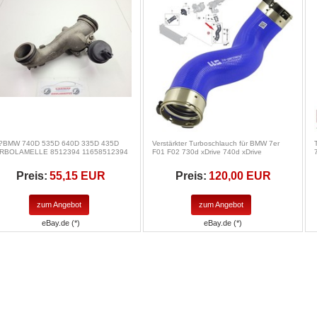
?BMW 740D 535D 640D 335D 435D
Verstärkter Turboschlauch für BMW 7er
RBOLAMELLE 8512394 11658512394
F01 F02 730d xDrive 740d xDrive
Preis:
55,15 EUR
Preis:
120,00 EUR
zum Angebot
zum Angebot
eBay.de (*)
eBay.de (*)