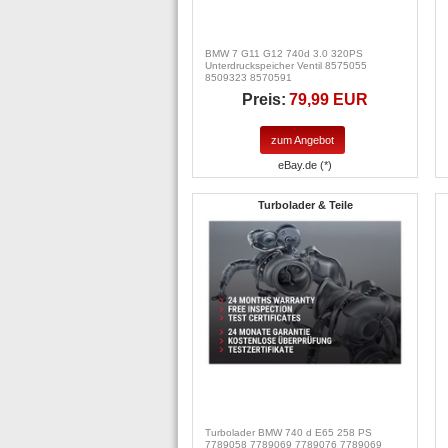
BMW 7 G11 G12 740d 3.0 320PS
Unterdruckspeicher Ventil 8575055
8509323 8570591
Preis:
79,99 EUR
zum Angebot
eBay.de (*)
Turbolader & Teile
Turbolader BMW 740 d E65 258 PS
7789058 7789069 7789076 7789069