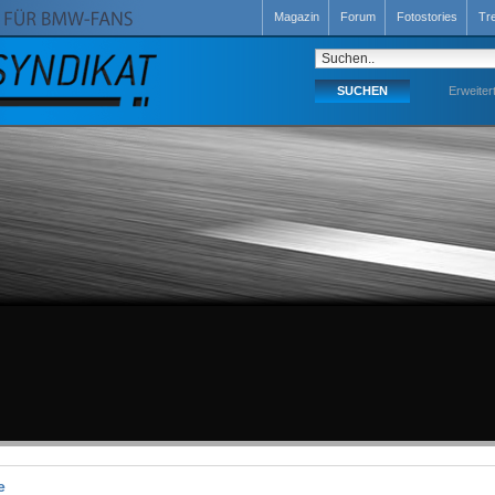
Magazin
Forum
Fotostories
Tr
Erweiter
e