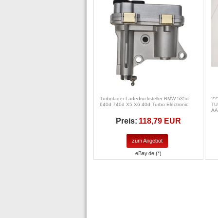
Turbolader Ladedrucksteller BMW 535d
??
640d 740d X5 X6 40d Turbo Electronic
TU
AA
Preis:
118,79 EUR
zum Angebot
eBay.de (*)