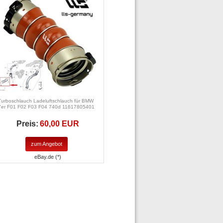
Turboschlauch Ladeluftschlauch für BMW
7er F01 F02 F03 F04 740d 11617805401
Preis:
60,00 EUR
zum Angebot
eBay.de (*)