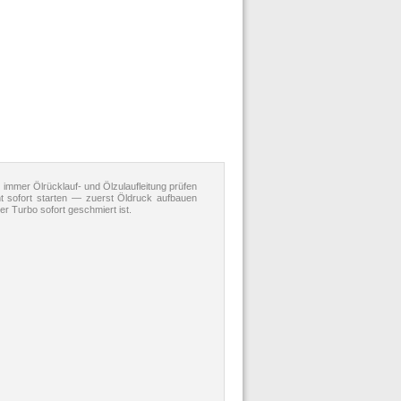
mmer Ölrücklauf- und Ölzulaufleitung prüfen
t sofort starten — zuerst Öldruck aufbauen
r Turbo sofort geschmiert ist.