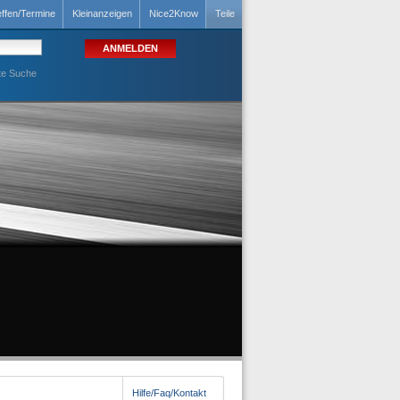
effen/Termine
Kleinanzeigen
Nice2Know
Teile
te Suche
Hilfe/Faq/Kontakt