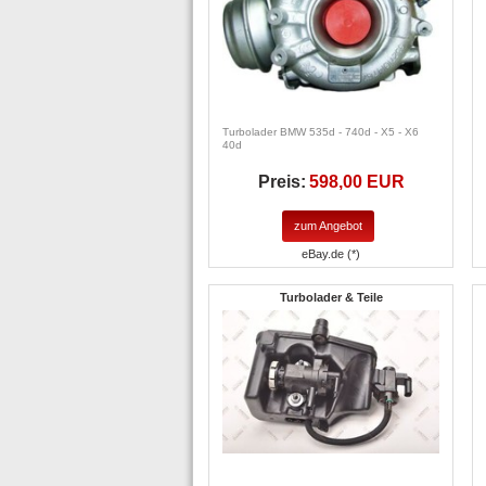
Turbolader BMW 535d - 740d - X5 - X6
40d
Preis:
598,00 EUR
zum Angebot
eBay.de (*)
Turbolader & Teile