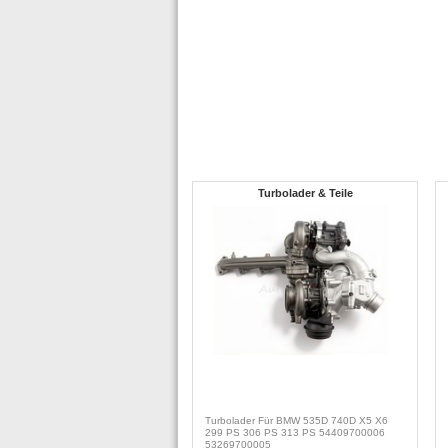
Turbolader & Teile
Turbolader Für BMW 535D 740D X5 X6
299 PS 306 PS 313 PS 54409700006
53269700005