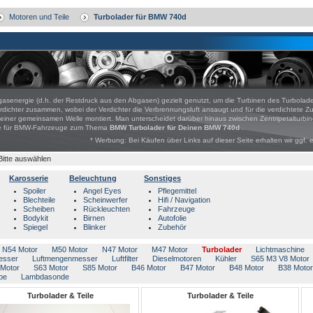
Motoren und Teile
Turbolader für BMW 740d
gasenergie (d.h. der Restdruck aus den Abgasen) gezielt genutzt, um die Turbinen des Turbolade
dichter zusammen, wobei der Verdichter die Verbrennungsluft ansaugt und für die verdichtete Z
er gemeinsamen Welle montiert. Man unterscheidet darüber hinaus zwischen Zentripetalturbine
bote für BMW-Fahrzeuge zum Thema
BMW Turbolader für Deinen BMW 740d
.
* Werbung: Bei Käufen über Links auf dieser Seite erhalten wir ggf. 
Bitte auswählen
Karosserie
Beleuchtung
Sonstiges
Spoiler
Angel Eyes
Pflegemittel
Blechteile
Scheinwerfer
Hifi / Navigation
Scheiben
Rückleuchten
Fahrzeuge
Bodykit
Birnen
Autofolie
Spiegel
Blinker
Zubehör
N54 Motor
M50 Motor
N47 Motor
M47 Motor
Turbolader
Lichtmaschine
esser
Luftmengenmesser
Luftfilter
Dieselmotoren
Kühler
S65 M3 V8 Motor
Motor
S63 Motor
S85 Motor
B46 Motor
B47 Motor
B48 Motor
B38 Motor
pe
Lambdasonde
Turbolader & Teile
Turbolader & Teile