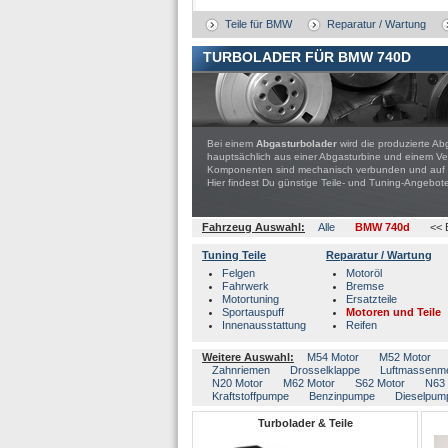
Teile für BMW
Reparatur / Wartung
TURBOLADER FÜR BMW 740D
Bei einem
Abgasturbolader
wird die produzierte Ab
hauptsächlich aus einer Abgasturbine und einem Ver
Komponenten sind mechanisch verbunden und auf ein
Hier findest Du günstige Teile- und Tuning-Ange
Fahrzeug Auswahl:
Alle
BMW 740d
<< 
Tuning Teile
Reparatur / Wartung
Felgen
Motoröl
Fahrwerk
Bremse
Motortuning
Ersatzteile
Sportauspuff
Motoren und Teile
Innenausstattung
Reifen
Weitere Auswahl:
M54 Motor
M52 Motor
Zahnriemen
Drosselklappe
Luftmassenm
N20 Motor
M62 Motor
S62 Motor
N63 
Kraftstoffpumpe
Benzinpumpe
Dieselpum
Turbolader & Teile