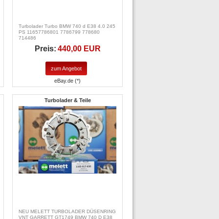
Turbolader Turbo BMW 740 d E38 4.0 245
PS 11657786801 7786799 778680
714486
Preis:
440,00 EUR
zum Angebot
eBay.de (*)
Turbolader & Teile
NEU MELETT TURBOLADER DÜSENRING
VNT GARRETT GT1749 BMW 740 D E38