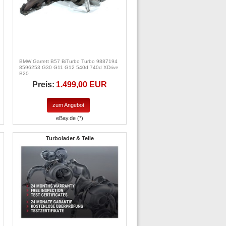
BMW Garrett B57 BiTurbo Turbo 9887194
8596253 G30 G11 G12 540d 740d XDrive
B20
Preis:
1.499,00 EUR
zum Angebot
eBay.de (*)
Turbolader & Teile