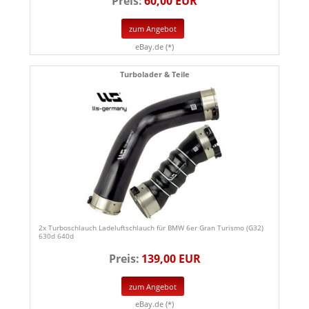
Preis:
60,00 EUR
zum Angebot
eBay.de (*)
Turbolader & Teile
2x Turboschlauch Ladeluftschlauch für BMW 6er Gran Turismo (G32)
630d 640d
Preis:
139,00 EUR
zum Angebot
eBay.de (*)