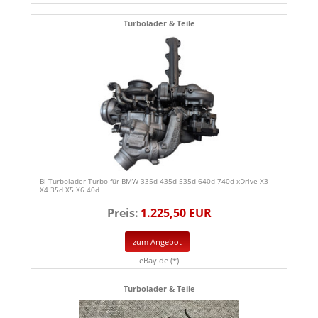
Turbolader & Teile
Bi-Turbolader Turbo für BMW 335d 435d 535d 640d 740d xDrive X3
X4 35d X5 X6 40d
Preis:
1.225,50 EUR
zum Angebot
eBay.de (*)
Turbolader & Teile