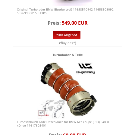
Original Turbolader BMW Biturbo groß 11658510942 11658508092
53269980015 313PS
Preis:
549,00 EUR
zum Angebot
eBay.de (*)
Turbolader & Teile
Turboschlauch Ladeluftschlauch für BMW 6er Coupe (F13) 640 d
xDrive 11617805401