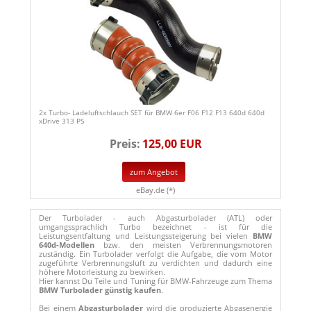
2x Turbo- Ladeluftschlauch SET für BMW 6er F06 F12 F13 640d 640d
xDrive 313 PS
Preis:
125,00 EUR
zum Angebot
eBay.de (*)
Der Turbolader - auch Abgasturbolader (ATL) oder
umgangssprachlich Turbo bezeichnet - ist für die
Leistungsentfaltung und Leistungssteigerung bei vielen
BMW
640d-Modellen
bzw. den meisten Verbrennungsmotoren
zuständig. Ein Turbolader verfolgt die Aufgabe, die vom Motor
zugeführte Verbrennungsluft zu verdichten und dadurch eine
höhere Motorleistung zu bewirken.
Hier kannst Du Teile und Tuning für BMW-Fahrzeuge zum Thema
BMW Turbolader günstig kaufen
.
Bei einem
Abgasturbolader
wird die produzierte Abgasenergie