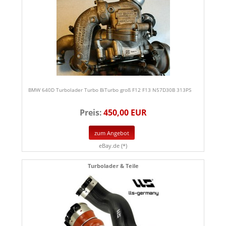
BMW 640D Turbolader Turbo BiTurbo groß F12 F13 N57D30B 313PS
Preis:
450,00 EUR
zum Angebot
eBay.de (*)
Turbolader & Teile