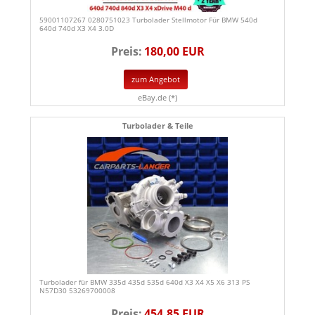
59001107267 0280751023 Turbolader Stellmotor Für BMW 540d
640d 740d X3 X4 3.0D
Preis:
180,00 EUR
zum Angebot
eBay.de (*)
Turbolader & Teile
Turbolader für BMW 335d 435d 535d 640d X3 X4 X5 X6 313 PS
N57D30 53269700008
Preis:
454,85 EUR