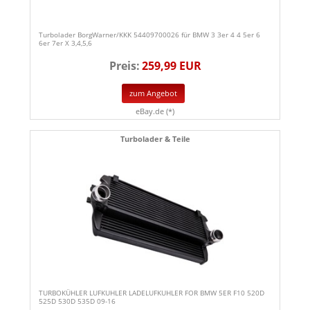
Turbolader BorgWarner/KKK 54409700026 für BMW 3 3er 4 4 5er 6
6er 7er X 3,4,5,6
Preis:
259,99 EUR
zum Angebot
eBay.de (*)
Turbolader & Teile
TURBOKÜHLER LUFKUHLER LADELUFKUHLER FOR BMW 5ER F10 520D
525D 530D 535D 09-16