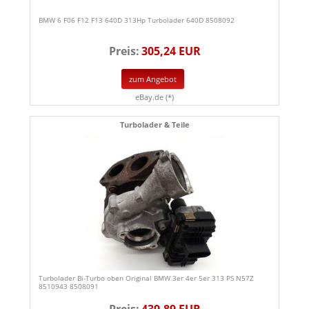
BMW 6 F06 F12 F13 640D 313Hp Turbolader 640D 8508092
Preis:
305,24 EUR
zum Angebot
eBay.de (*)
Turbolader & Teile
Turbolader Bi-Turbo oben Original BMW 3er 4er 5er 313 PS N57Z
8510943 8508091
Preis:
439,89 EUR