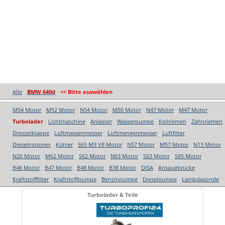
Alle
BMW 640d
<< Bitte auswählen
M54 Motor
M52 Motor
N54 Motor
M50 Motor
N47 Motor
M47 Motor
Turbolader
Lichtmaschine
Anlasser
Wasserpumpe
Keilriemen
Zahnriemen
Drosselklappe
Luftmassenmesser
Luftmengenmesser
Luftfilter
Dieselmotoren
Kühler
S65 M3 V8 Motor
N57 Motor
M57 Motor
N13 Motor
N20 Motor
M62 Motor
S62 Motor
N63 Motor
S63 Motor
S85 Motor
B46 Motor
B47 Motor
B48 Motor
B38 Motor
DISA
Ansaugbrücke
Kraftstofffilter
Kraftstoffpumpe
Benzinpumpe
Dieselpumpe
Lambdasonde
Turbolader & Teile