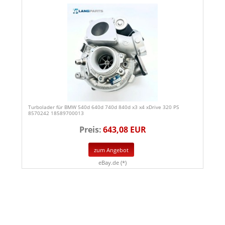
Turbolader für BMW 540d 640d 740d 840d x3 x4 xDrive 320 PS
8570242 18589700013
Preis:
643,08 EUR
zum Angebot
eBay.de (*)