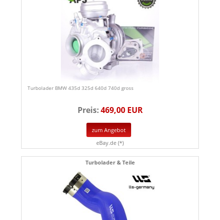
Turbolader BMW 435d 325d 640d 740d gross
Preis:
469,00 EUR
zum Angebot
eBay.de (*)
Turbolader & Teile