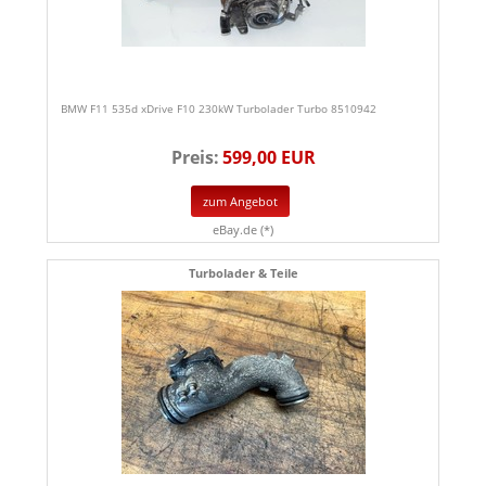
BMW F11 535d xDrive F10 230kW Turbolader Turbo 8510942
Preis:
599,00 EUR
zum Angebot
eBay.de (*)
Turbolader & Teile