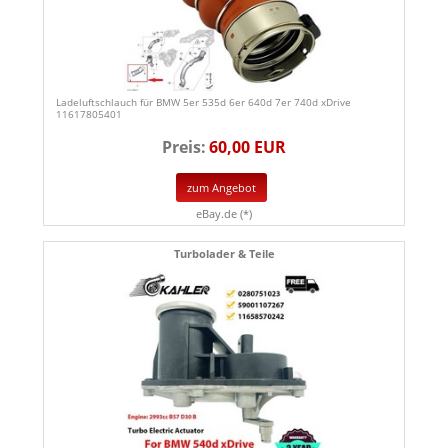
Ladeluftschlauch für BMW 5er 535d 6er 640d 7er 740d xDrive
11617805401
Preis:
60,00 EUR
zum Angebot
eBay.de (*)
Turbolader & Teile