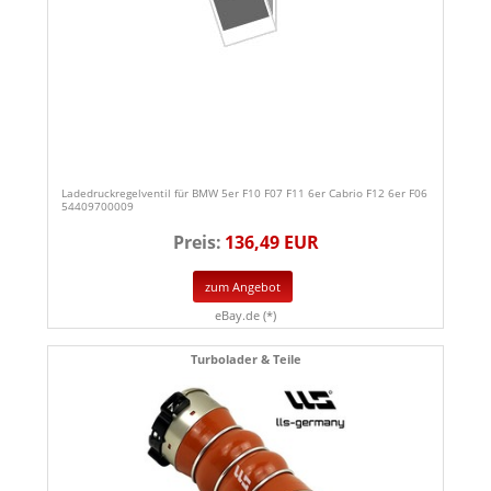
Ladedruckregelventil für BMW 5er F10 F07 F11 6er Cabrio F12 6er F06
54409700009
Preis:
136,49 EUR
zum Angebot
eBay.de (*)
Turbolader & Teile