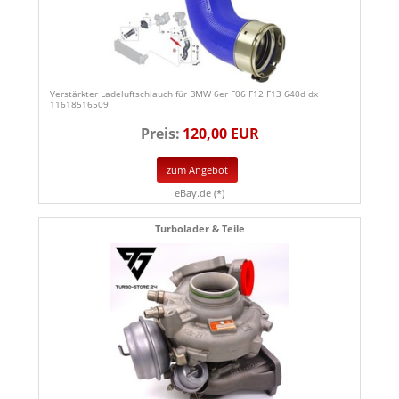
Verstärkter Ladeluftschlauch für BMW 6er F06 F12 F13 640d dx
11618516509
Preis:
120,00 EUR
zum Angebot
eBay.de (*)
Turbolader & Teile