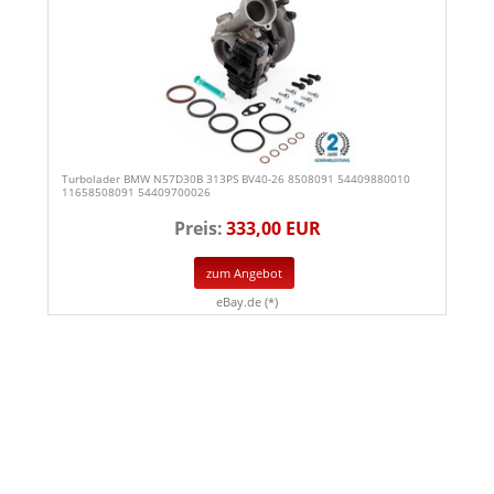
Turbolader BMW N57D30B 313PS BV40-26 8508091 54409880010
11658508091 54409700026
Preis:
333,00 EUR
zum Angebot
eBay.de (*)