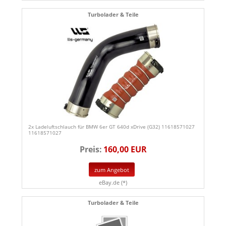
Turbolader & Teile
2x Ladeluftschlauch für BMW 6er GT 640d xDrive (G32) 11618571027
11618571027
Preis:
160,00 EUR
zum Angebot
eBay.de (*)
Turbolader & Teile