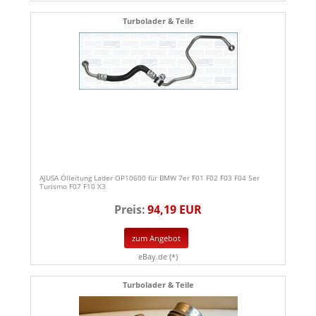
Turbolader & Teile
AJUSA Ölleitung Lader OP10600 für BMW 7er F01 F02 F03 F04 5er
Turismo F07 F10 X3
Preis:
94,19 EUR
zum Angebot
eBay.de (*)
Turbolader & Teile