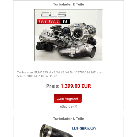
Turbolader & Teile
Turbolader BMW 535 d X3 X4 X5 X6 54409700026 biTurbo
53269700014 230KW 313PS
Preis:
1.399,00 EUR
zum Angebot
eBay.de (*)
Turbolader & Teile