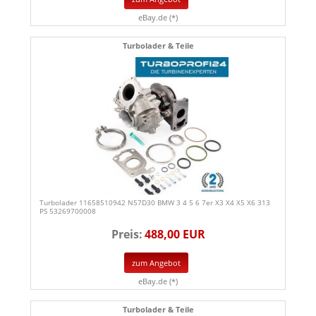
eBay.de (*)
Turbolader & Teile
Turbolader 11658510942 N57D30 BMW 3 4 5 6 7er X3 X4 X5 X6 313
PS 53269700008
Preis:
488,00 EUR
zum Angebot
eBay.de (*)
Turbolader & Teile