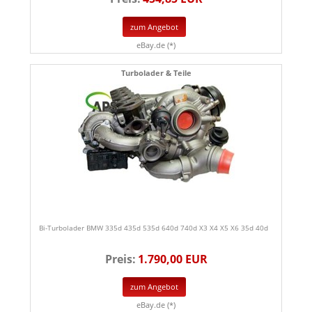
zum Angebot
eBay.de (*)
Turbolader & Teile
Bi-Turbolader BMW 335d 435d 535d 640d 740d X3 X4 X5 X6 35d 40d
Preis:
1.790,00 EUR
zum Angebot
eBay.de (*)