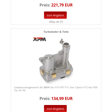
Preis:
221,79 EUR
zum Angebot
eBay.de (*)
Turbolader & Teile
Ladedruckregelventil für BMW 5er F10 F07 F11 6er Cabrio F12 6er F06
7er X5 X6
Preis:
134,99 EUR
zum Angebot