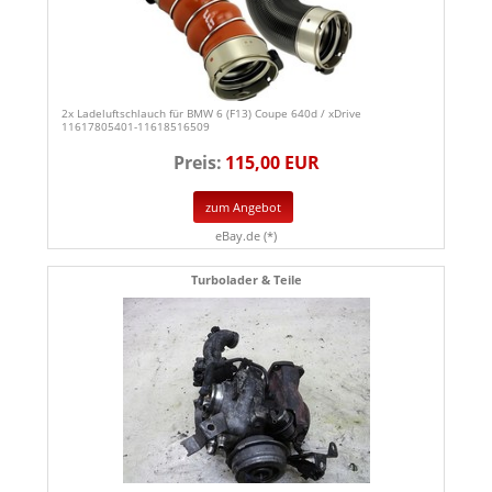
2x Ladeluftschlauch für BMW 6 (F13) Coupe 640d / xDrive
11617805401-11618516509
Preis:
115,00 EUR
zum Angebot
eBay.de (*)
Turbolader & Teile