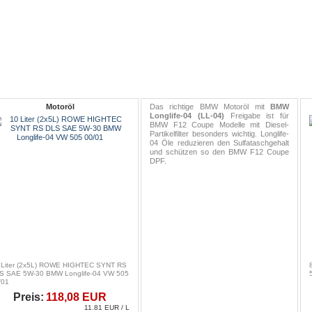
Motoröl
Das richtige BMW Motoröl mit
BMW
Longlife-04 (LL-04)
Freigabe ist für
BMW F12 Coupe Modelle mit Diesel-
Partikelfilter besonders wichtig. Longlife-
04 Öle reduzieren den Sulfataschgehalt
und schützen so den BMW F12 Coupe
DPF.
 Liter (2x5L) ROWE HIGHTEC SYNT RS
S SAE 5W-30 BMW Longlife-04 VW 505
/01
Preis:
118,08 EUR
11.81 EUR / L