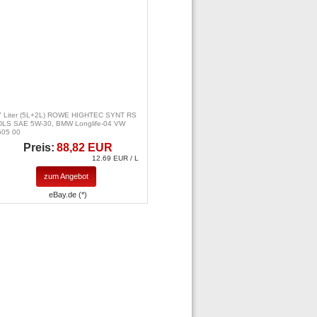
7 Liter (5L+2L) ROWE HIGHTEC SYNT RS
DLS SAE 5W-30, BMW Longlife-04 VW
505 00
Preis:
88,82 EUR
12.69 EUR / L
zum Angebot
eBay.de (*)