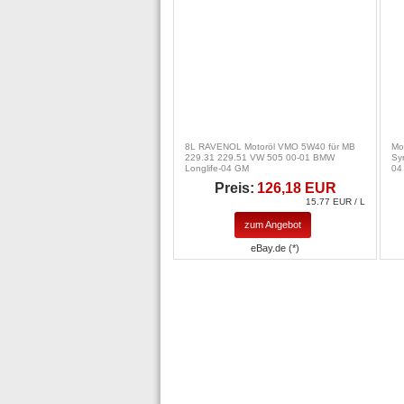
8L RAVENOL Motoröl VMO 5W40 für MB
Mo
229.31 229.51 VW 505 00-01 BMW
Sy
Longlife-04 GM
04
Preis:
126,18 EUR
15.77 EUR / L
zum Angebot
eBay.de (*)