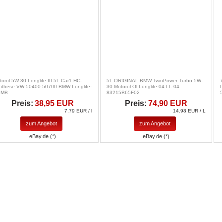
toröl 5W-30 Longlife III 5L Car1 HC-
5L ORIGINAL BMW TwinPower Turbo 5W-
nthese VW 50400 50700 BMW Longlife-
30 Motoröl Öl Longlife-04 LL-04
 MB
83215B65F02
Preis:
38,95 EUR
Preis:
74,90 EUR
7.79 EUR / l
14.98 EUR / L
zum Angebot
zum Angebot
eBay.de (*)
eBay.de (*)