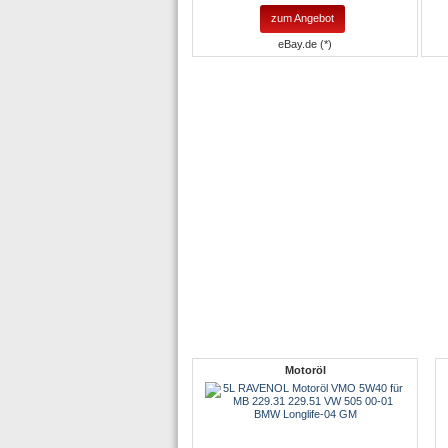
zum Angebot
eBay.de (*)
Motoröl