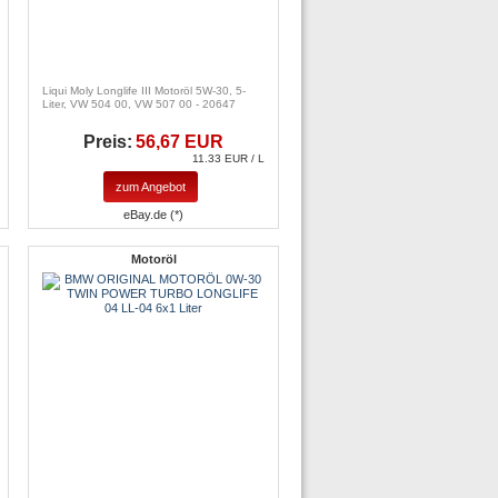
Liqui Moly Longlife III Motoröl 5W-30, 5-
Liter, VW 504 00, VW 507 00 - 20647
Preis:
56,67 EUR
11.33 EUR / L
zum Angebot
eBay.de (*)
Motoröl