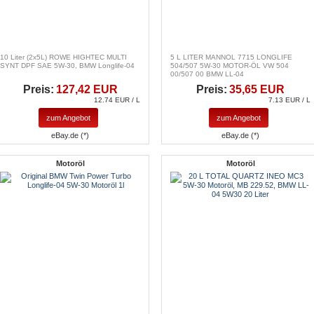
10 Liter (2x5L) ROWE HIGHTEC MULTI
5 L LITER MANNOL 7715 LONGLIFE
SYNT DPF SAE 5W-30, BMW Longlife-04
504/507 5W-30 MOTOR-ÖL VW 504
00/507 00 BMW LL-04
Preis:
127,42 EUR
Preis:
35,65 EUR
12.74 EUR / L
7.13 EUR / L
zum Angebot
zum Angebot
eBay.de (*)
eBay.de (*)
Motoröl
Motoröl