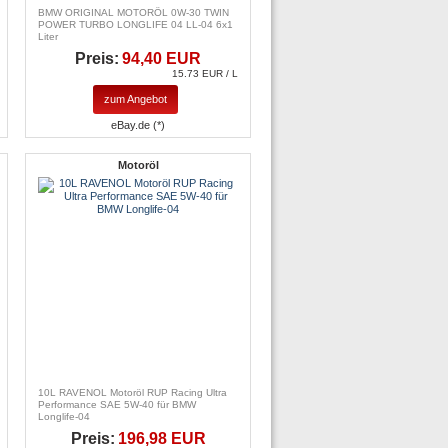
BMW ORIGINAL MOTORÖL 0W-30 TWIN
POWER TURBO LONGLIFE 04 LL-04 6x1
Liter
Preis:
94,40 EUR
15.73 EUR / L
zum Angebot
eBay.de (*)
Motoröl
10L RAVENOL Motoröl RUP Racing Ultra
Performance SAE 5W-40 für BMW
Longlife-04
Preis:
196,98 EUR