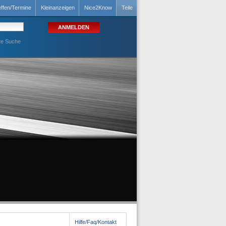
effen/Termine
Kleinanzeigen
Nice2Know
Teile
te Suche
Hilfe/Faq/Kontakt