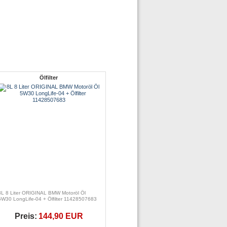
Ölfilter
8L 8 Liter ORIGINAL BMW Motoröl Öl
5W30 LongLife-04 + Ölfilter 11428507683
Preis:
144,90 EUR