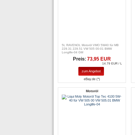
5L RAVENOL Motoröl VMO 5W40 für MB
229.31 229.51 VW 505 00-01 BMW
Longlife-04 GM
Preis:
73,95 EUR
14.79 EUR / L
zum Angebot
eBay.de (*)
Motoröl