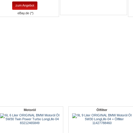
zum Angebot
eBay.de (*)
Motoröl
Ölfilter