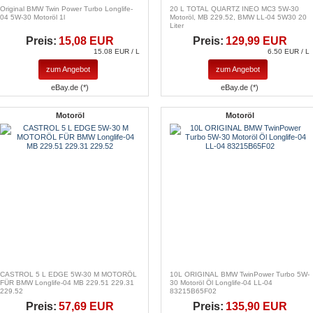
Original BMW Twin Power Turbo Longlife-
20 L TOTAL QUARTZ INEO MC3 5W-30
04 5W-30 Motoröl 1l
Motoröl, MB 229.52, BMW LL-04 5W30 20
Liter
Preis:
15,08 EUR
Preis:
129,99 EUR
15.08 EUR / L
6.50 EUR / L
zum Angebot
zum Angebot
eBay.de (*)
eBay.de (*)
Motoröl
Motoröl
CASTROL 5 L EDGE 5W-30 M MOTORÖL
10L ORIGINAL BMW TwinPower Turbo 5W-
FÜR BMW Longlife-04 MB 229.51 229.31
30 Motoröl Öl Longlife-04 LL-04
229.52
83215B65F02
Preis:
57,69 EUR
Preis:
135,90 EUR