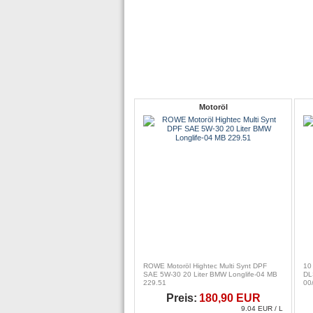
Motoröl
ROWE Motoröl Hightec Multi Synt DPF
10
SAE 5W-30 20 Liter BMW Longlife-04 MB
DL
229.51
00
Preis:
180,90 EUR
9.04 EUR / L