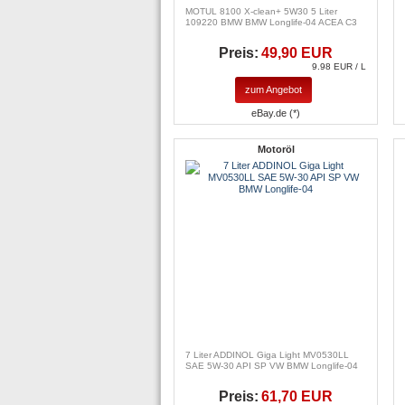
MOTUL 8100 X-clean+ 5W30 5 Liter
109220 BMW BMW Longlife-04 ACEA C3
Preis:
49,90 EUR
9.98 EUR / L
zum Angebot
eBay.de (*)
Motoröl
7 Liter ADDINOL Giga Light MV0530LL
SAE 5W-30 API SP VW BMW Longlife-04
Preis:
61,70 EUR