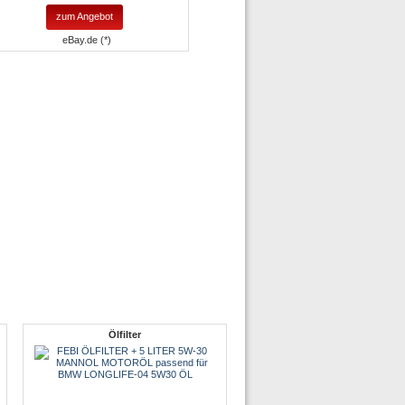
zum Angebot
eBay.de (*)
Ölfilter