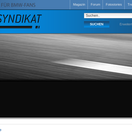
Magazin
Forum
Fotostories
Tr
Erweiter
e