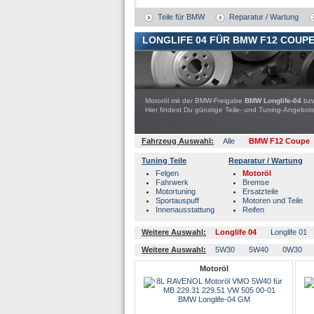
Teile für BMW
Reparatur / Wartung
LONGLIFE 04 FÜR BMW F12 COUP
Motoröl mit der BMW-Freigabe
BMW Longlife-04
bz
Hier findest Du günstige Teile- und Tuning-Ange
Fahrzeug Auswahl:
Alle
BMW F12 Coupe
Tuning Teile
Reparatur / Wartung
Felgen
Motoröl
Fahrwerk
Bremse
Motortuning
Ersatzteile
Sportauspuff
Motoren und Teile
Innenausstattung
Reifen
Weitere Auswahl:
Longlife 04
Longlife 01
Weitere Auswahl:
5W30
5W40
0W30
Motoröl