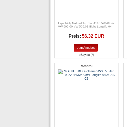
Liqui Moly Motoröl Top Tec 4100 5W-40 für
VW 505 00 VW 505.01 BMW Longlife-04
Preis:
56,32 EUR
zum Angebot
eBay.de (*)
Motoröl