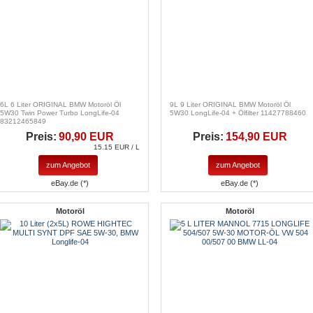
6L 6 Liter ORIGINAL BMW Motoröl Öl
9L 9 Liter ORIGINAL BMW Motoröl Öl
5W30 Twin Power Turbo LongLife-04
5W30 LongLife-04 + Ölfilter 11427788460
83212465849
Preis:
90,90 EUR
Preis:
154,90 EUR
15.15 EUR / L
zum Angebot
zum Angebot
eBay.de (*)
eBay.de (*)
Motoröl
Motoröl