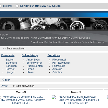
Motoröl
Longlife 04 für BMW F12 Coupe
E
w.
LL-04
bote für BMW-Fahrzeuge zum Thema
BMW Longlife 04 für Deinen BMW F12 Coupe
.
* Werbung: Bei Käufen über Links auf dieser Seite erhalten wir ggf. 
<< Bitte auswählen
Karosserie
Beleuchtung
Sonstiges
Spoiler
Angel Eyes
Pflegemittel
Blechteile
Scheinwerfer
Hifi / Navigation
Scheiben
Rückleuchten
Fahrzeuge
Bodykit
Birnen
Autofolie
Spiegel
Blinker
Zubehör
Ölfilter
0W40
<< Bitte auswählen
Motoröl
Motoröl