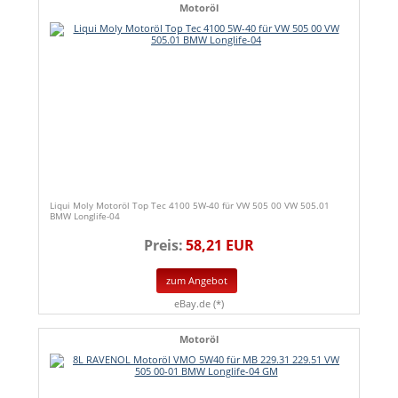
Motoröl
Liqui Moly Motoröl Top Tec 4100 5W-40 für VW 505 00 VW 505.01
BMW Longlife-04
Preis:
58,21 EUR
zum Angebot
eBay.de (*)
Motoröl