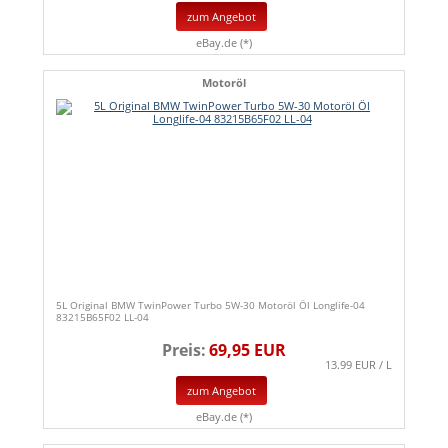
zum Angebot
eBay.de (*)
Motoröl
5L Original BMW TwinPower Turbo 5W-30 Motoröl Öl Longlife-04
83215B65F02 LL-04
Preis:
69,95 EUR
13.99 EUR / L
zum Angebot
eBay.de (*)