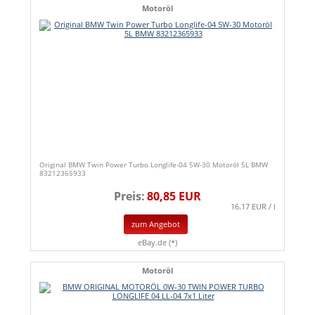
Motoröl
Original BMW Twin Power Turbo Longlife-04 5W-30 Motoröl 5L BMW
83212365933
Preis:
80,85 EUR
16.17 EUR / l
zum Angebot
eBay.de (*)
Motoröl