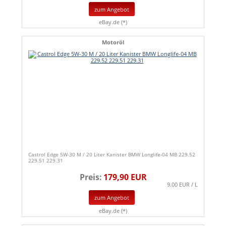
zum Angebot
eBay.de (*)
Motoröl
Castrol Edge 5W-30 M / 20 Liter Kanister BMW Longlife-04 MB 229.52
229.51 229.31
Preis:
179,90 EUR
9.00 EUR / L
zum Angebot
eBay.de (*)