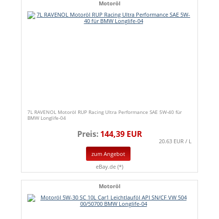
Motoröl
7L RAVENOL Motoröl RUP Racing Ultra Performance SAE 5W-40 für
BMW Longlife-04
Preis:
144,39 EUR
20.63 EUR / L
zum Angebot
eBay.de (*)
Motoröl