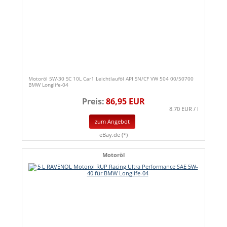
Motoröl 5W-30 SC 10L Car1 Leichtlauföl API SN/CF VW 504 00/50700
BMW Longlife-04
Preis:
86,95 EUR
8.70 EUR / l
zum Angebot
eBay.de (*)
Motoröl