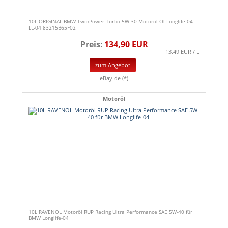
10L ORIGINAL BMW TwinPower Turbo 5W-30 Motoröl Öl Longlife-04
LL-04 83215B65F02
Preis:
134,90 EUR
13.49 EUR / L
zum Angebot
eBay.de (*)
Motoröl
10L RAVENOL Motoröl RUP Racing Ultra Performance SAE 5W-40 für
BMW Longlife-04