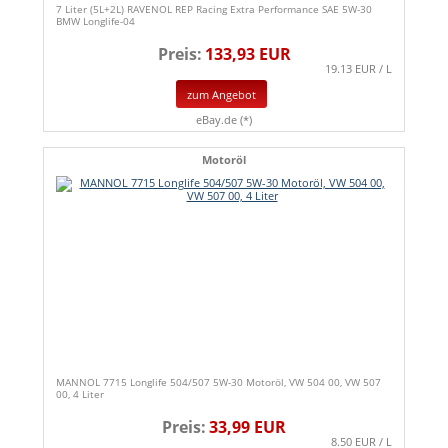
7 Liter (5L+2L) RAVENOL REP Racing Extra Performance SAE 5W-30
BMW Longlife-04
Preis:
133,93 EUR
19.13 EUR / L
zum Angebot
eBay.de (*)
Motoröl
MANNOL 7715 Longlife 504/507 5W-30 Motoröl, VW 504 00, VW 507
00, 4 Liter
Preis:
33,99 EUR
8.50 EUR / L