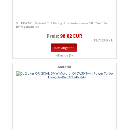
5 L RAVENOL Motoröl RUP Racing Ultra Performance SAE 5W-40 für
BMW Longlife-04
Preis:
98,82 EUR
19.76 EUR / L
zum Angebot
eBay.de (*)
Motoröl