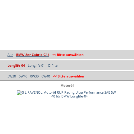
Alle
BMW 8er Cabrio G14
<< Bitte auswählen
Longlife 04
Longlife 01
Ölfilter
5W30
5W40
0W30
0W40
<< Bitte auswählen
Motoröl