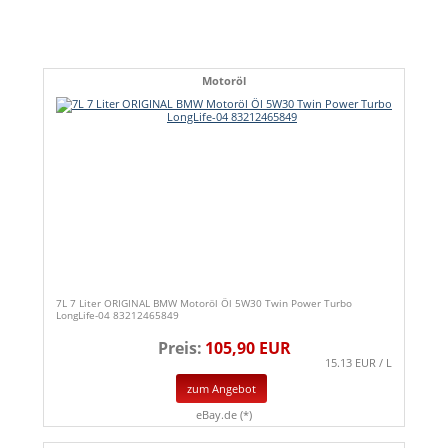
Motoröl
7L 7 Liter ORIGINAL BMW Motoröl Öl 5W30 Twin Power Turbo
LongLife-04 83212465849
Preis:
105,90 EUR
15.13 EUR / L
zum Angebot
eBay.de (*)