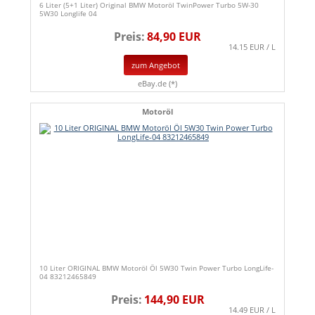
6 Liter (5+1 Liter) Original BMW Motoröl TwinPower Turbo 5W-30
5W30 Longlife 04
Preis:
84,90 EUR
14.15 EUR / L
zum Angebot
eBay.de (*)
Motoröl
10 Liter ORIGINAL BMW Motoröl Öl 5W30 Twin Power Turbo LongLife-
04 83212465849
Preis:
144,90 EUR
14.49 EUR / L