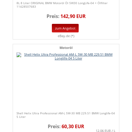
8L 8 Liter ORIGINAL BMW Motoröl Öl 5W30 LongLife-04 + Ölfilter
11428507683
Preis:
142,90 EUR
zum Angebot
eBay.de (*)
Motoröl
Shell Helix Ultra Professional AM-L 5W-30 MB 229.51 BMW Longlife-04
5 Liter
Preis:
60,30 EUR
12.06 EUR / L