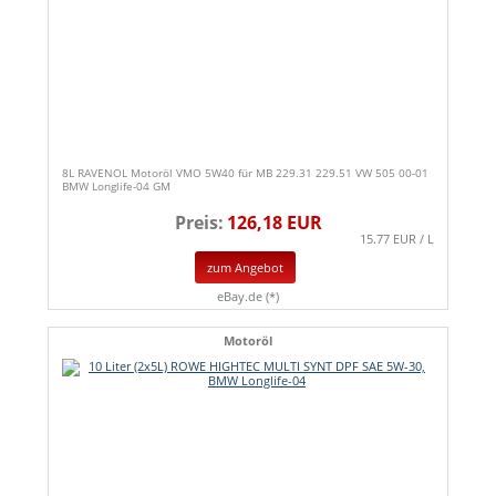
8L RAVENOL Motoröl VMO 5W40 für MB 229.31 229.51 VW 505 00-01
BMW Longlife-04 GM
Preis:
126,18 EUR
15.77 EUR / L
zum Angebot
eBay.de (*)
Motoröl