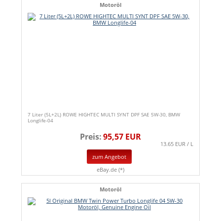
Motoröl
7 Liter (5L+2L) ROWE HIGHTEC MULTI SYNT DPF SAE 5W-30, BMW
Longlife-04
Preis:
95,57 EUR
13.65 EUR / L
zum Angebot
eBay.de (*)
Motoröl