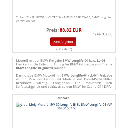
7 Liter (5L+2L) ROWE HIGHTEC SYNT RS DLS SAE 5W-30, BMW Longlife-
04 VW 505 00
Preis:
88,82 EUR
12.69 EUR / L
zum Angebot
eBay.de (*)
Motoröl mit der BMW-Freigabe
BMW Longlife-04
bzw.
LL-04
Hier kannst Du Teile und Tuning für BMW-Fahrzeuge zum Thema
BMW Longlife 04 günstig kaufen
.
Das richtige BMW Motoröl mit
BMW Longlife-04 (LL-04)
Freigabe
ist für BMW 8er Cabrio G14 Modelle mit Diesel-Partikelfilter
besonders wichtig. Longlife-04 Öle reduzieren den
Sulfataschgehalt und schützen so den BMW 8er Cabrio G14 DPF.
Motoröl