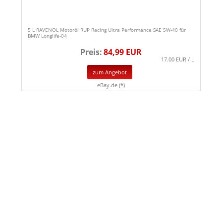
5 L RAVENOL Motoröl RUP Racing Ultra Performance SAE 5W-40 für
BMW Longlife-04
Preis:
84,99 EUR
17.00 EUR / L
zum Angebot
eBay.de (*)