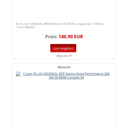
8L 8 Liter ORIGINAL BMW Motoröl Öl 5W30 LongLife-04 + Ölfilter
11427788460
Preis:
140,90 EUR
zum Angebot
eBay.de (*)
Motoröl