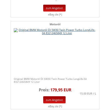
zum Angebot
eBay.de (*)
Motoröl
Original BMW Motoröl Öl 5W30 Twin Power Turbo LongLife-04
83212465849 12 Liter
Preis:
179,95 EUR
15.00 EUR / L
zum Angebot
eBay.de (*)