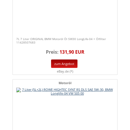
7L 7 Liter ORIGINAL BMW Motoröl Öl 5W30 LongLife-04 + Ölfilter
11428507683
Preis:
131,90 EUR
zum Angebot
eBay.de (*)
Motoröl