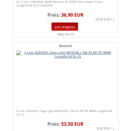
2L 2 Liter ORIGINAL BMW Motoröl Öl 5W30 Twin Power Turbo
LongLife-04 83212465849
Preis:
36,90 EUR
18.45 EUR / L
zum Angebot
eBay.de (*)
Motoröl
6 Liter ADDINOL Giga Light MV0530LL 5W-30 API SP BMW Longlife-04
5L+1L
Preis:
53,50 EUR
8.92 EUR / L