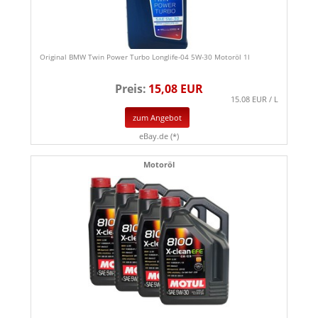
Original BMW Twin Power Turbo Longlife-04 5W-30 Motoröl 1l
Preis:
15,08 EUR
15.08 EUR / L
zum Angebot
eBay.de (*)
Motoröl