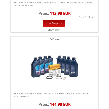
7L 7 Liter ORIGINAL BMW Twin Power Turbo 0W-30 Motoröl LongLife-
04 83215B5A201
Preis:
113,90 EUR
16.27 EUR / L
zum Angebot
eBay.de (*)
Ölfilter
8L 8 Liter ORIGINAL BMW Motoröl Öl 5W30 LongLife-04 + Ölfilter
11427808443
Preis:
144,90 EUR