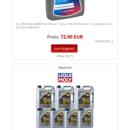
5L ORIGINAL BMW TwinPower Turbo 5W-30 Motoröl Öl Longlife-04 LL-
04 83215B65F02
Preis:
72,90 EUR
14.58 EUR / L
zum Angebot
eBay.de (*)
Motoröl