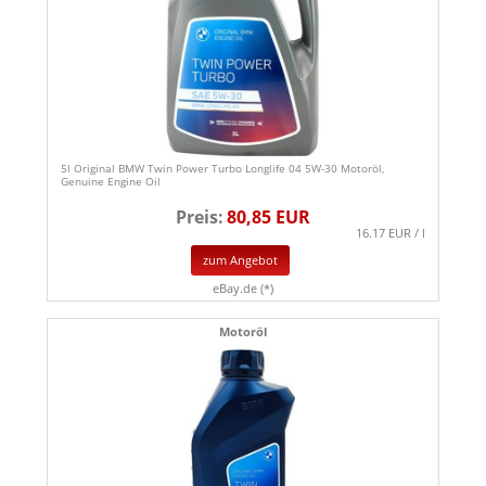
5l Original BMW Twin Power Turbo Longlife 04 5W-30 Motoröl,
Genuine Engine Oil
Preis:
80,85 EUR
16.17 EUR / l
zum Angebot
eBay.de (*)
Motoröl