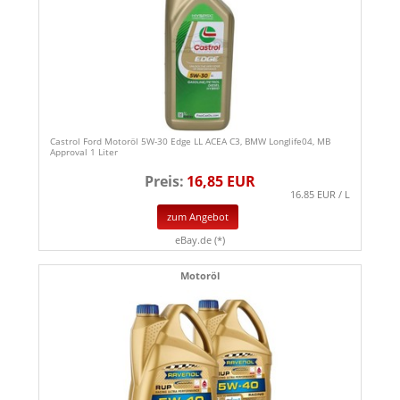
Castrol Ford Motoröl 5W-30 Edge LL ACEA C3, BMW Longlife04, MB
Approval 1 Liter
Preis:
16,85 EUR
16.85 EUR / L
zum Angebot
eBay.de (*)
Motoröl