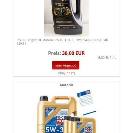
5W-30 Longlife III, Motoröl 5W30 LL lll, 5L, VW 504.00/507.00 MB
229.51
Preis:
30,00 EUR
6.00 EUR / L
zum Angebot
eBay.de (*)
Motoröl