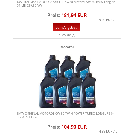
4x5 Liter Motul 8100 X-clean EFE 5W30 Motoröl 5W-30 BMW Longlife-
04 MB 229.52 VW
Preis:
181,94 EUR
9.10 EUR / L
zum Angebot
eBay.de (*)
Motoröl
BMW ORIGINAL MOTORÖL 0W-30 TWIN POWER TURBO LONGLIFE 04
LL-04 7x1 Liter
Preis:
104,90 EUR
14.99 EUR / L