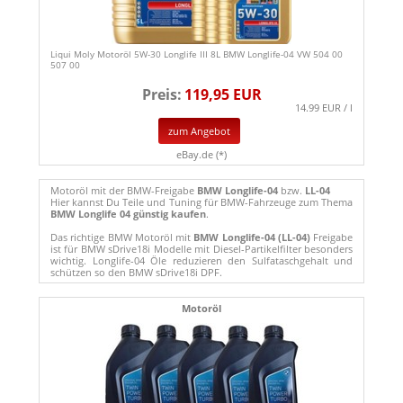
Liqui Moly Motoröl 5W-30 Longlife III 8L BMW Longlife-04 VW 504 00
507 00
Preis:
119,95 EUR
14.99 EUR / l
zum Angebot
eBay.de (*)
Motoröl mit der BMW-Freigabe
BMW Longlife-04
bzw.
LL-04
Hier kannst Du Teile und Tuning für BMW-Fahrzeuge zum Thema
BMW Longlife 04 günstig kaufen
.
Das richtige BMW Motoröl mit
BMW Longlife-04 (LL-04)
Freigabe
ist für BMW sDrive18i Modelle mit Diesel-Partikelfilter besonders
wichtig. Longlife-04 Öle reduzieren den Sulfataschgehalt und
schützen so den BMW sDrive18i DPF.
Motoröl