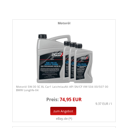
Motoröl
Motoröl 5W-30 SC 8L Car1 Leichtlauföl API SN/CF VW 504 00/507 00
BMW Longlife-04
Preis:
74,95 EUR
9.37 EUR / l
zum Angebot
eBay.de (*)