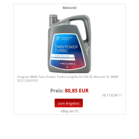
Motoröl
Original BMW Twin Power Turbo Longlife-04 5W-30 Motoröl 5L BMW
83212365933
Preis:
80,85 EUR
16.17 EUR / l
zum Angebot
eBay.de (*)