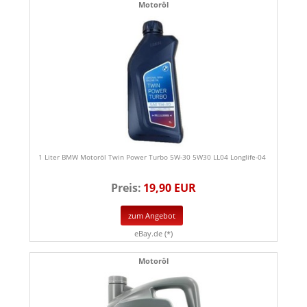
Motoröl
1 Liter BMW Motoröl Twin Power Turbo 5W-30 5W30 LL04 Longlife-04
Preis:
19,90 EUR
zum Angebot
eBay.de (*)
Motoröl