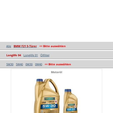
Alle
BMW F21 5-Türer
<< Bitte auswählen
Longlife 04
Longlife 01
Ölfilter
5W30
5W40
0W30
0W40
<< Bitte auswählen
Motoröl