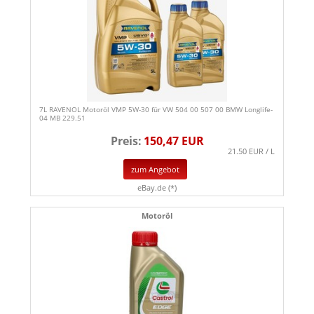
7L RAVENOL Motoröl VMP 5W-30 für VW 504 00 507 00 BMW Longlife-
04 MB 229.51
Preis:
150,47 EUR
21.50 EUR / L
zum Angebot
eBay.de (*)
Motoröl