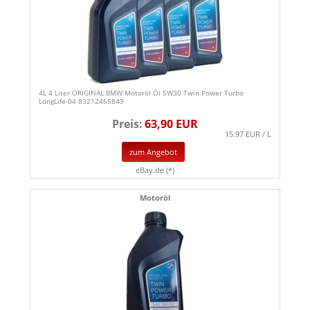
4L 4 Liter ORIGINAL BMW Motoröl Öl 5W30 Twin Power Turbo
LongLife-04 83212465849
Preis:
63,90 EUR
15.97 EUR / L
zum Angebot
eBay.de (*)
Motoröl