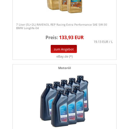
7 Liter (5L+2L) RAVENOL REP Racing Extra Performance SAE 5W-30
BMW Longlife-04
Preis:
133,93 EUR
19.13 EUR / L
zum Angebot
eBay.de (*)
Motoröl