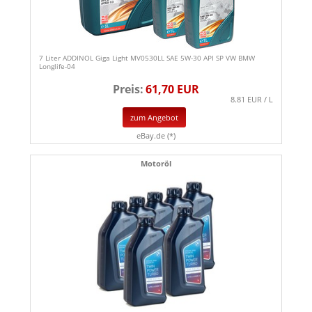
7 Liter ADDINOL Giga Light MV0530LL SAE 5W-30 API SP VW BMW
Longlife-04
Preis:
61,70 EUR
8.81 EUR / L
zum Angebot
eBay.de (*)
Motoröl