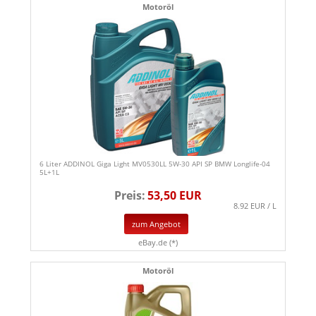
Motoröl
6 Liter ADDINOL Giga Light MV0530LL 5W-30 API SP BMW Longlife-04
5L+1L
Preis:
53,50 EUR
8.92 EUR / L
zum Angebot
eBay.de (*)
Motoröl