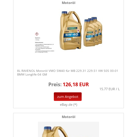
Motoröl
8L RAVENOL Motoröl VMO 5W40 für MB 229.31 229.51 VW 505 00-01
BMW Longlife-04 GM
Preis:
126,18 EUR
15.77 EUR / L
zum Angebot
eBay.de (*)
Motoröl