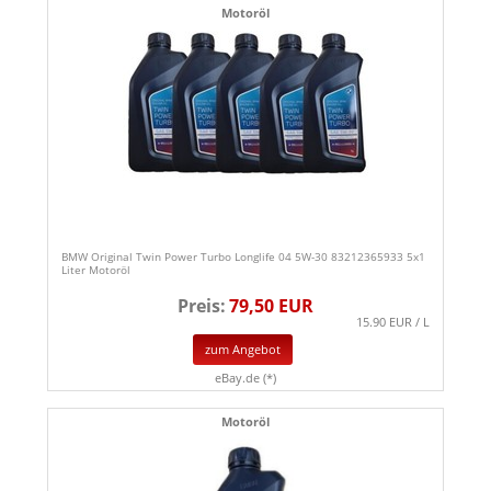
Motoröl
BMW Original Twin Power Turbo Longlife 04 5W-30 83212365933 5x1
Liter Motoröl
Preis:
79,50 EUR
15.90 EUR / L
zum Angebot
eBay.de (*)
Motoröl