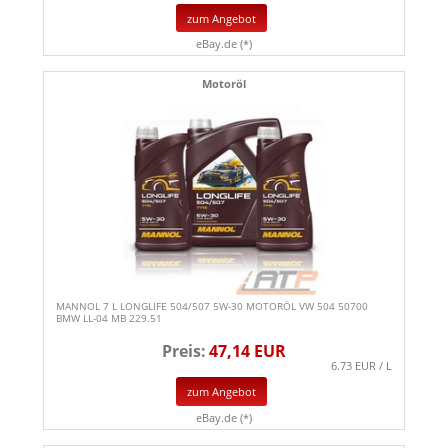
zum Angebot
eBay.de (*)
Motoröl
MANNOL 7 L LONGLIFE 504/507 5W-30 MOTORÖL VW 504 50700
BMW LL-04 MB 229.51
Preis:
47,14 EUR
6.73 EUR / L
zum Angebot
eBay.de (*)