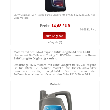
BMW Original Twin Power Turbo Longlife 04 5W-30 83212365933 1x1
Liter Motoröl
Preis:
14,68 EUR
14.68 EUR / L
zum Angebot
eBay.de (*)
Motoröl mit der BMW-Freigabe
BMW Longlife-04
bzw.
LL-04
Hier kannst Du Teile und Tuning für BMW-Fahrzeuge zum Thema
BMW Longlife 04 günstig kaufen
.
Das richtige BMW Motoröl mit
BMW Longlife-04 (LL-04)
Freigabe
ist für BMW F21 5-Türer Modelle mit Diesel-Partikelfilter
besonders wichtig. Longlife-04 Öle reduzieren den
Sulfataschgehalt und schützen so den BMW F21 5-Türer DPF.
Motoröl