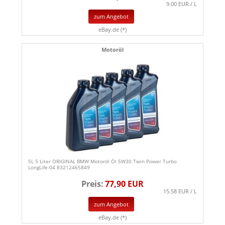
9.00 EUR / L
zum Angebot
eBay.de (*)
Motoröl
5L 5 Liter ORIGINAL BMW Motoröl Öl 5W30 Twin Power Turbo
LongLife-04 83212465849
Preis:
77,90 EUR
15.58 EUR / L
zum Angebot
eBay.de (*)