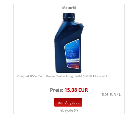
Motoröl
Original BMW Twin Power Turbo Longlife-04 5W-30 Motoröl 1l
Preis:
15,08 EUR
15.08 EUR / L
zum Angebot
eBay.de (*)