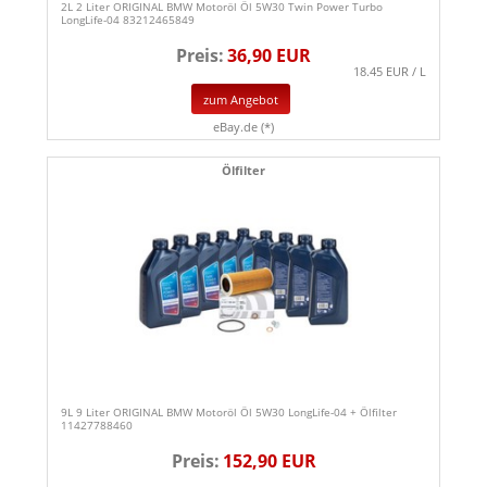
2L 2 Liter ORIGINAL BMW Motoröl Öl 5W30 Twin Power Turbo
LongLife-04 83212465849
Preis:
36,90 EUR
18.45 EUR / L
zum Angebot
eBay.de (*)
Ölfilter
9L 9 Liter ORIGINAL BMW Motoröl Öl 5W30 LongLife-04 + Ölfilter
11427788460
Preis:
152,90 EUR