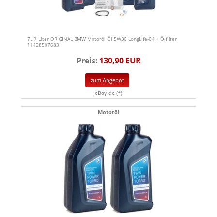
7L 7 Liter ORIGINAL BMW Motoröl Öl 5W30 LongLife-04 + Ölfilter
11428507683
Preis:
130,90 EUR
zum Angebot
eBay.de (*)
Motoröl