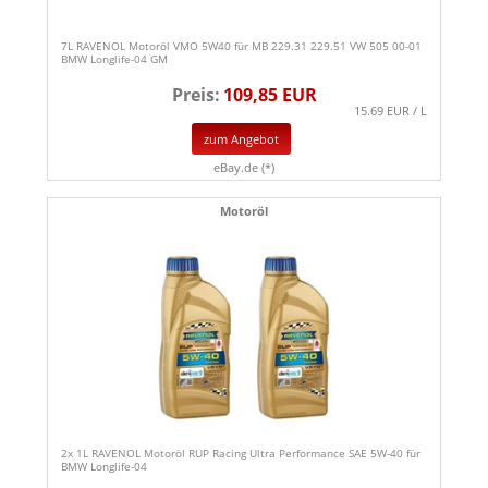
7L RAVENOL Motoröl VMO 5W40 für MB 229.31 229.51 VW 505 00-01
BMW Longlife-04 GM
Preis:
109,85 EUR
15.69 EUR / L
zum Angebot
eBay.de (*)
Motoröl
2x 1L RAVENOL Motoröl RUP Racing Ultra Performance SAE 5W-40 für
BMW Longlife-04