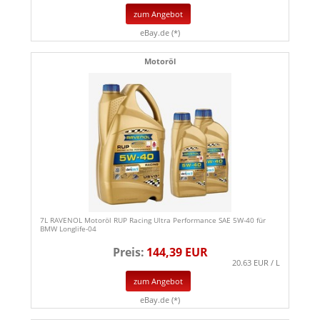
zum Angebot
eBay.de (*)
Motoröl
7L RAVENOL Motoröl RUP Racing Ultra Performance SAE 5W-40 für
BMW Longlife-04
Preis:
144,39 EUR
20.63 EUR / L
zum Angebot
eBay.de (*)