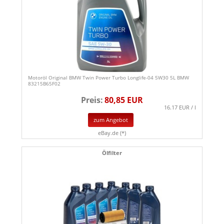
Motoröl Original BMW Twin Power Turbo Longlife-04 5W30 5L BMW
83215B65F02
Preis:
80,85 EUR
16.17 EUR / l
zum Angebot
eBay.de (*)
Ölfilter