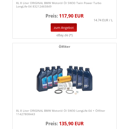
8L 8 Liter ORIGINAL BMW Motoröl Öl 5W30 Twin Power Turbo
LongLife-04 83212465849
Preis:
117,90 EUR
14.74 EUR / L
zum Angebot
eBay.de (*)
Ölfilter
8L 8 Liter ORIGINAL BMW Motoröl Öl 5W30 LongLife-04 + Ölfilter
11427808443
Preis:
135,90 EUR