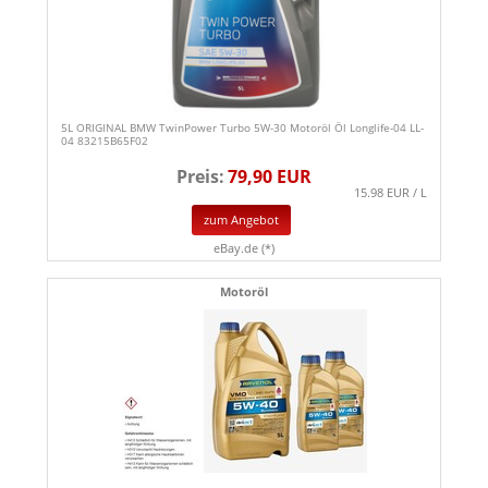
5L ORIGINAL BMW TwinPower Turbo 5W-30 Motoröl Öl Longlife-04 LL-
04 83215B65F02
Preis:
79,90 EUR
15.98 EUR / L
zum Angebot
eBay.de (*)
Motoröl