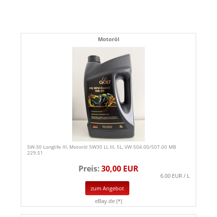
Motoröl
5W-30 Longlife III, Motoröl 5W30 LL lll, 5L, VW 504.00/507.00 MB
229.51
Preis:
30,00 EUR
6.00 EUR / L
zum Angebot
eBay.de (*)