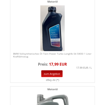
Motoröl
BMW Vollsynthetisches Öl Twin Power Turbo Longlife 04 5W30 1 Liter
Kraftfahrzeug
Preis:
17,99 EUR
17.99 EUR / L
zum Angebot
eBay.de (*)
Motoröl