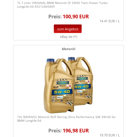
7L 7 Liter ORIGINAL BMW Motoröl Öl 5W30 Twin Power Turbo
LongLife-04 83212465849
Preis:
100,90 EUR
14.41 EUR / L
zum Angebot
eBay.de (*)
Motoröl
10L RAVENOL Motoröl RUP Racing Ultra Performance SAE 5W-40 für
BMW Longlife-04
Preis:
196,98 EUR
19.70 EUR / L