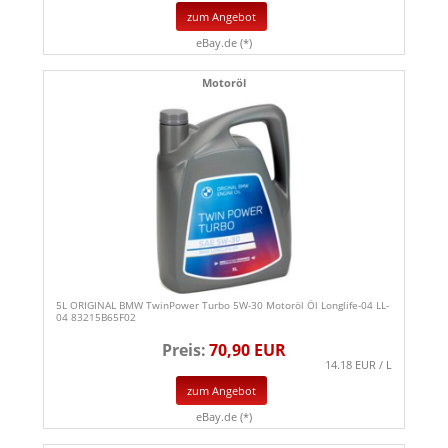
zum Angebot
eBay.de (*)
Motoröl
5L ORIGINAL BMW TwinPower Turbo 5W-30 Motoröl Öl Longlife-04 LL-
04 83215B65F02
Preis:
70,90 EUR
14.18 EUR / L
zum Angebot
eBay.de (*)