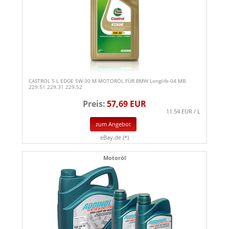
CASTROL 5 L EDGE 5W-30 M MOTORÖL FÜR BMW Longlife-04 MB
229.51 229.31 229.52
Preis:
57,69 EUR
11.54 EUR / L
zum Angebot
eBay.de (*)
Motoröl