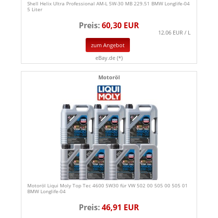
Shell Helix Ultra Professional AM-L 5W-30 MB 229.51 BMW Longlife-04
5 Liter
Preis:
60,30 EUR
12.06 EUR / L
zum Angebot
eBay.de (*)
Motoröl
Motoröl Liqui Moly Top Tec 4600 5W30 für VW 502 00 505 00 505 01
BMW Longlife-04
Preis:
46,91 EUR