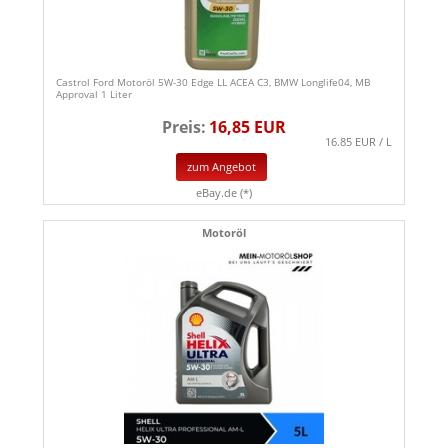
Castrol Ford Motoröl 5W-30 Edge LL ACEA C3, BMW Longlife04, MB
Approval 1 Liter
Preis:
16,85 EUR
16.85 EUR / L
zum Angebot
eBay.de (*)
Motoröl