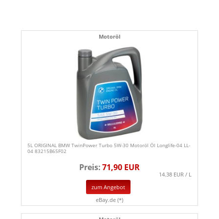
Motoröl
5L ORIGINAL BMW TwinPower Turbo 5W-30 Motoröl Öl Longlife-04 LL-
04 83215B65F02
Preis:
71,90 EUR
14.38 EUR / L
zum Angebot
eBay.de (*)