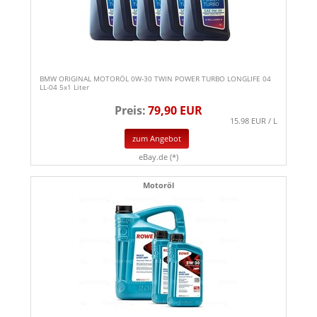
BMW ORIGINAL MOTORÖL 0W-30 TWIN POWER TURBO LONGLIFE 04
LL-04 5x1 Liter
Preis:
79,90 EUR
15.98 EUR / L
zum Angebot
eBay.de (*)
Motoröl