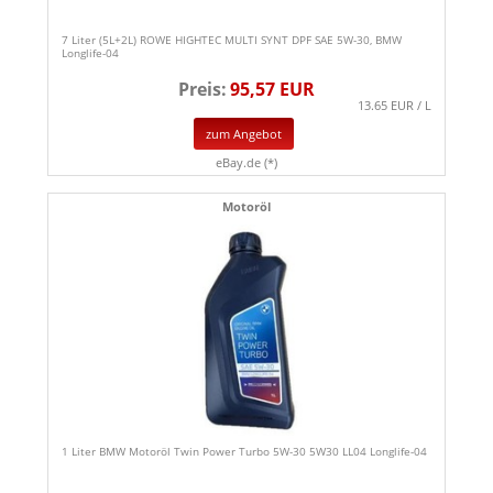
7 Liter (5L+2L) ROWE HIGHTEC MULTI SYNT DPF SAE 5W-30, BMW
Longlife-04
Preis:
95,57 EUR
13.65 EUR / L
zum Angebot
eBay.de (*)
Motoröl
1 Liter BMW Motoröl Twin Power Turbo 5W-30 5W30 LL04 Longlife-04