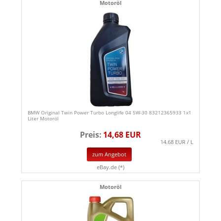
Motoröl
BMW Original Twin Power Turbo Longlife 04 5W-30 83212365933 1x1
Liter Motoröl
Preis:
14,68 EUR
14.68 EUR / L
zum Angebot
eBay.de (*)
Motoröl