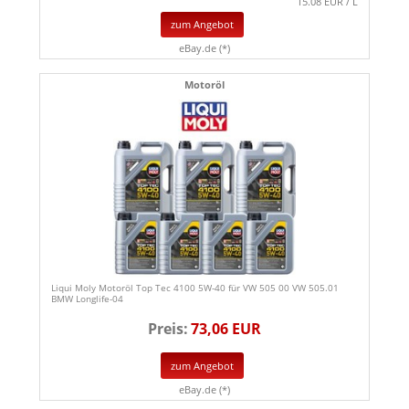
15.08 EUR / L
zum Angebot
eBay.de (*)
Motoröl
Liqui Moly Motoröl Top Tec 4100 5W-40 für VW 505 00 VW 505.01
BMW Longlife-04
Preis:
73,06 EUR
zum Angebot
eBay.de (*)