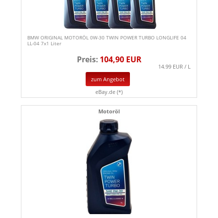
BMW ORIGINAL MOTORÖL 0W-30 TWIN POWER TURBO LONGLIFE 04
LL-04 7x1 Liter
Preis:
104,90 EUR
14.99 EUR / L
zum Angebot
eBay.de (*)
Motoröl