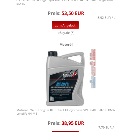
5L+1L
Preis:
53,50 EUR
8.92 EUR / L
zum Angebot
eBay.de (*)
Motoröl
Motoröl 5W-30 Longlife III 5L Car1 HC-Synthese VW 50400 50700 BMW
Longlife-04 MB
Preis:
38,95 EUR
7.79 EUR / l