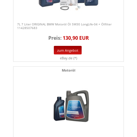
7L 7 Liter ORIGINAL BMW Motoröl Öl 5W30 LongLife-04 + Ölfilter
11428507683
Preis:
130,90 EUR
zum Angebot
eBay.de (*)
Motoröl