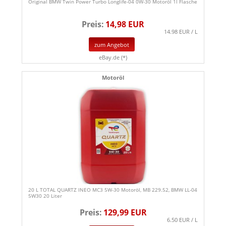
Original BMW Twin Power Turbo Longlife-04 0W-30 Motoröl 1l Flasche
Preis:
14,98 EUR
14.98 EUR / L
zum Angebot
eBay.de (*)
Motoröl
20 L TOTAL QUARTZ INEO MC3 5W-30 Motoröl, MB 229.52, BMW LL-04
5W30 20 Liter
Preis:
129,99 EUR
6.50 EUR / L