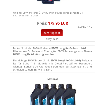
Original BMW Motoröl Öl 5W30 Twin Power Turbo LongLife-04
83212465849 12 Liter
Preis:
179,95 EUR
15.00 EUR / L
zum Angebot
eBay.de (*)
Motoröl mit der BMW-Freigabe
BMW Longlife-04
bzw.
LL-04
Hier kannst Du Teile und Tuning für BMW-Fahrzeuge zum Thema
BMW Longlife 04 günstig kaufen
.
Das richtige BMW Motoröl mit
BMW Longlife-04 (LL-04)
Freigabe
ist für BMW 418i Modelle mit Diesel-Partikelfilter besonders
wichtig. Longlife-04 Öle reduzieren den Sulfataschgehalt und
schützen so den BMW 418i DPF.
Motoröl