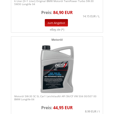
6 Liter (5+1 Liter) Original BMW Motoröl TwinPower Turbo 5W-30
5W30 Longlife 04
Preis:
84,90 EUR
14.15 EUR / L
zum Angebot
eBay.de (*)
Motoröl
Motoröl 5W-30 SC 5L Car1 Leichtlauföl API SN/CF VW 504 00/507 00
BMW Longlife-04
Preis:
44,95 EUR
8.99 EUR / l