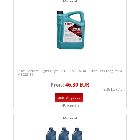
Motoröl
ROWE Motoröl Hightec Synt RS DLS SAE 5W-30 5 Liter BMW Longlife-04
MB-229.31
Preis:
46,30 EUR
9.26 EUR / L
zum Angebot
eBay.de (*)
Motoröl