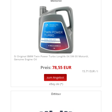
Motoröl
5l Original BMW Twin Power Turbo Longlife 04 5W-30 Motoröl,
Genuine Engine Oil
Preis:
78,55 EUR
15.71 EUR / l
zum Angebot
eBay.de (*)
Ölfilter