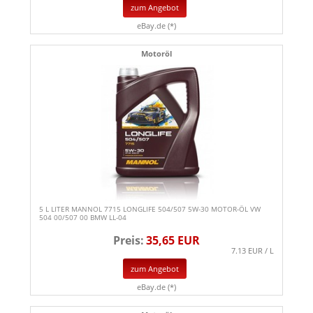
zum Angebot
eBay.de (*)
Motoröl
5 L LITER MANNOL 7715 LONGLIFE 504/507 5W-30 MOTOR-ÖL VW
504 00/507 00 BMW LL-04
Preis:
35,65 EUR
7.13 EUR / L
zum Angebot
eBay.de (*)