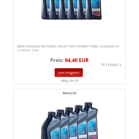
BMW ORIGINAL MOTORÖL 0W-30 TWIN POWER TURBO LONGLIFE 04
LL-04 6x1 Liter
Preis:
94,40 EUR
15.73 EUR / L
zum Angebot
eBay.de (*)
Motoröl