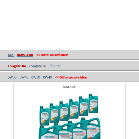
Alle
BMW 418i
<< Bitte auswählen
Longlife 04
Longlife 01
Ölfilter
5W30
5W40
0W30
0W40
<< Bitte auswählen
Motoröl