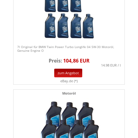
7l Original für BMW Twin Power Turbo Longlife 04 5W-30 Motoröl,
Genuine Engine O
Preis:
104,86 EUR
14.98 EUR / l
zum Angebot
eBay.de (*)
Motoröl