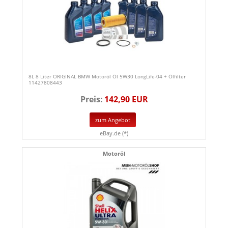
8L 8 Liter ORIGINAL BMW Motoröl Öl 5W30 LongLife-04 + Ölfilter
11427808443
Preis:
142,90 EUR
zum Angebot
eBay.de (*)
Motoröl