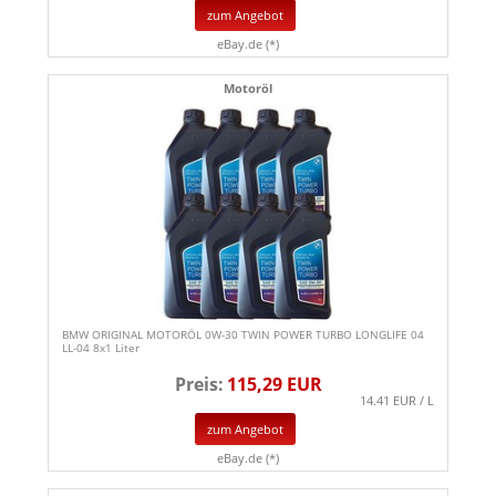
zum Angebot
eBay.de (*)
Motoröl
BMW ORIGINAL MOTORÖL 0W-30 TWIN POWER TURBO LONGLIFE 04
LL-04 8x1 Liter
Preis:
115,29 EUR
14.41 EUR / L
zum Angebot
eBay.de (*)