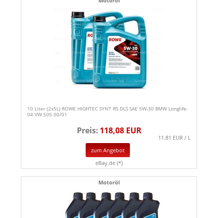
Motoröl
10 Liter (2x5L) ROWE HIGHTEC SYNT RS DLS SAE 5W-30 BMW Longlife-
04 VW 505 00/01
Preis:
118,08 EUR
11.81 EUR / L
zum Angebot
eBay.de (*)
Motoröl