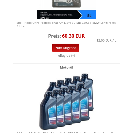
Shell Helix Ultra Professional AM-L 5W-30 MB 229.51 BMW Longlife-04
5 Liter
Preis:
60,30 EUR
12.06 EUR / L
zum Angebot
eBay.de (*)
Motoröl