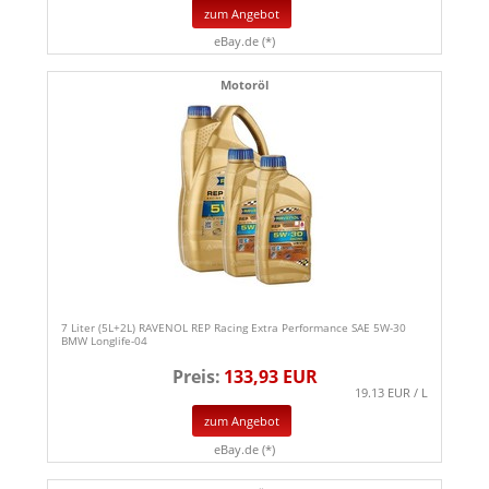
zum Angebot
eBay.de (*)
Motoröl
7 Liter (5L+2L) RAVENOL REP Racing Extra Performance SAE 5W-30
BMW Longlife-04
Preis:
133,93 EUR
19.13 EUR / L
zum Angebot
eBay.de (*)