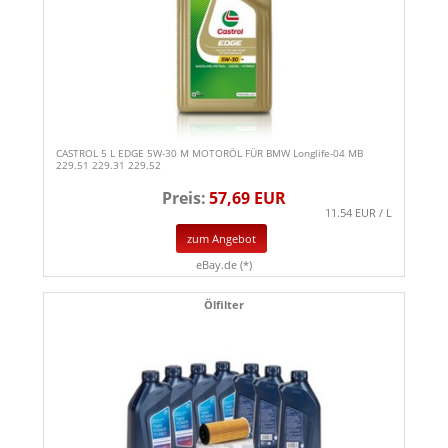
CASTROL 5 L EDGE 5W-30 M MOTORÖL FÜR BMW Longlife-04 MB
229.51 229.31 229.52
Preis:
57,69 EUR
11.54 EUR / L
zum Angebot
eBay.de (*)
Ölfilter