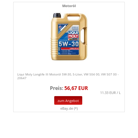
Motoröl
Liqui Moly Longlife III Motoröl 5W-30, 5-Liter, VW 504 00, VW 507 00 -
20647
Preis:
56,67 EUR
11.33 EUR / L
zum Angebot
eBay.de (*)