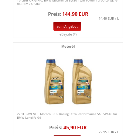
10 Liter ORIGINAL BMW Motoröl Öl 5W30 Twin Power Turbo LongLife-
04 83212465849
Preis:
144,90 EUR
14.49 EUR / L
zum Angebot
eBay.de (*)
Motoröl
2x 1L RAVENOL Motoröl RUP Racing Ultra Performance SAE 5W-40 für
BMW Longlife-04
Preis:
45,90 EUR
22.95 EUR / L