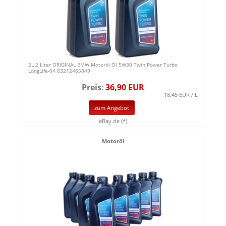
2L 2 Liter ORIGINAL BMW Motoröl Öl 5W30 Twin Power Turbo
LongLife-04 83212465849
Preis:
36,90 EUR
18.45 EUR / L
zum Angebot
eBay.de (*)
Motoröl