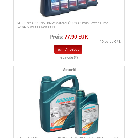
5L 5 Liter ORIGINAL BMW Motoröl Öl 5W30 Twin Power Turbo
LongLife-04 83212465849
Preis:
77,90 EUR
15.58 EUR / L
zum Angebot
eBay.de (*)
Motoröl
6 Liter ADDINOL Giga Light MV0530LL 5W-30 API SP BMW Longlife-04