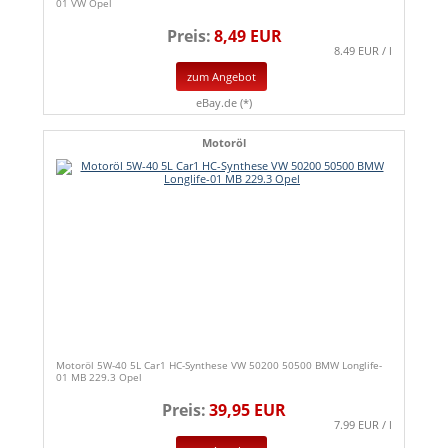
01 VW Opel
Preis:
8,49 EUR
8.49 EUR / l
zum Angebot
eBay.de (*)
Motoröl
Motoröl 5W-40 5L Car1 HC-Synthese VW 50200 50500 BMW Longlife-
01 MB 229.3 Opel
Preis:
39,95 EUR
7.99 EUR / l