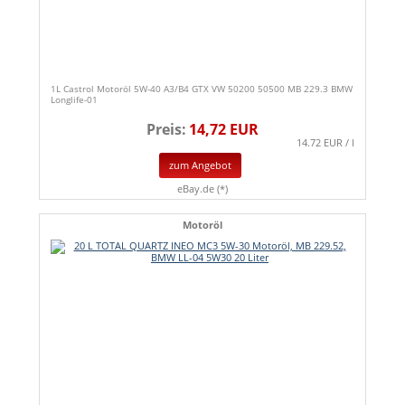
1L Castrol Motoröl 5W-40 A3/B4 GTX VW 50200 50500 MB 229.3 BMW
Longlife-01
Preis:
14,72 EUR
14.72 EUR / l
zum Angebot
eBay.de (*)
Motoröl