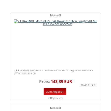
Motoröl
7 L RAVENOL Motoröl SSL SAE 0W-40 für BMW Longlife-01 MB 229.5
VW 502 00/505 00
Preis:
143,39 EUR
20.48 EUR / L
zum Angebot
eBay.de (*)
Motoröl