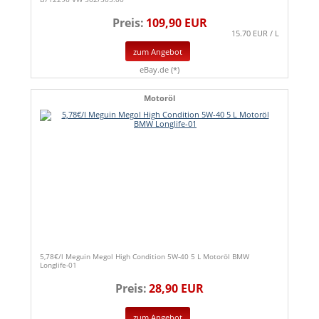
Preis:
109,90 EUR
15.70 EUR / L
zum Angebot
eBay.de (*)
Motoröl
5,78€/l Meguin Megol High Condition 5W-40 5 L Motoröl BMW
Longlife-01
Preis:
28,90 EUR
zum Angebot