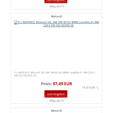
eBay.de (*)
Motoröl
5 L RAVENOL Motoröl SSL SAE 0W-40 für BMW Longlife-01 MB 229.5
VW 502 00/505 00
Preis:
97,49 EUR
19.50 EUR / L
zum Angebot
eBay.de (*)
Motoröl