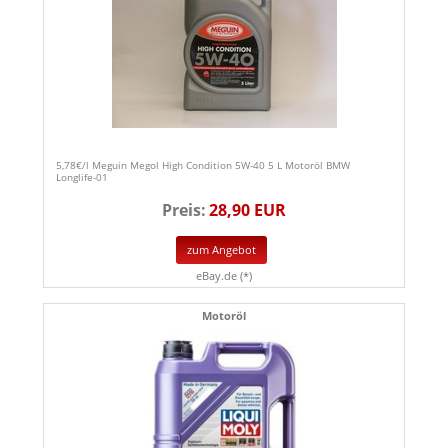
5,78€/l Meguin Megol High Condition 5W-40 5 L Motoröl BMW
Longlife-01
Preis:
28,90 EUR
zum Angebot
eBay.de (*)
Motoröl