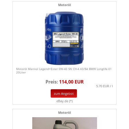
Motoröl
Motoröl Mannol Legend+Ester 0W-40 SN CH-4 A3/B4 BMW Longlife-01
20Liter
Preis:
114,00 EUR
5.70 EUR / l
zum Angebot
eBay.de (*)
Motoröl