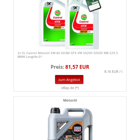
2x 5L Castrol Motoröl 5W-40 A3/B4 GTX VW 50200 50500 MB 229.3
BMW Longlife-01
Preis:
81,57 EUR
8.16 EUR / l
zum Angebot
eBay.de (*)
Motoröl