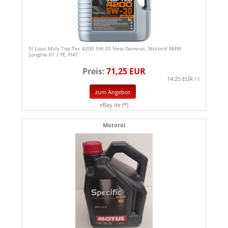
5l Liqui Moly Top Tec 4200 5W-30 New Generat. Motoröl BMW
Longlife-01 / FE, FIAT
Preis:
71,25 EUR
14.25 EUR / l
zum Angebot
eBay.de (*)
Motoröl