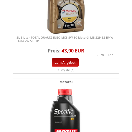
5L 5 Liter TOTAL QUARTZ INEO MC3 5W-30 Motoröl MB 229.52 BMW
LL-04 VW 505.01
Preis:
43,90 EUR
8.78 EUR / L
zum Angebot
eBay.de (*)
Motoröl