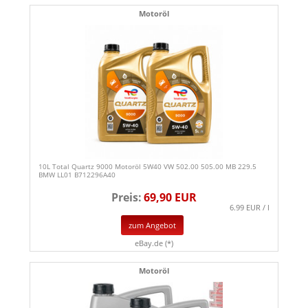
Motoröl
10L Total Quartz 9000 Motoröl 5W40 VW 502.00 505.00 MB 229.5
BMW LL01 B712296A40
Preis:
69,90 EUR
6.99 EUR / l
zum Angebot
eBay.de (*)
Motoröl