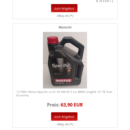
8.78 EUR / L
zum Angebot
eBay.de (*)
Motoröl
12,78€/l Motul Specific LL-01 FE 0W-30 5 Ltr BMW Longlife -01 FE Fuel
Economy
Preis:
63,90 EUR
zum Angebot
eBay.de (*)