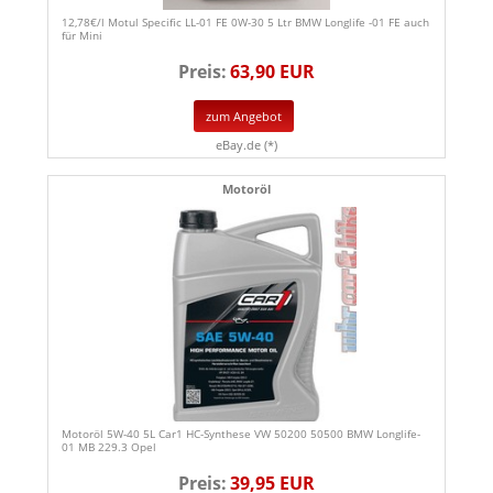
12,78€/l Motul Specific LL-01 FE 0W-30 5 Ltr BMW Longlife -01 FE auch
für Mini
Preis:
63,90 EUR
zum Angebot
eBay.de (*)
Motoröl
Motoröl 5W-40 5L Car1 HC-Synthese VW 50200 50500 BMW Longlife-
01 MB 229.3 Opel
Preis:
39,95 EUR