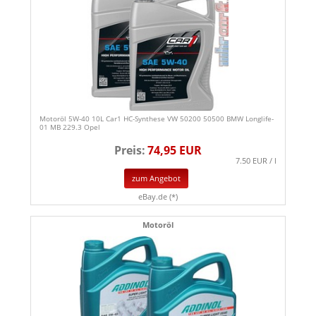
Motoröl 5W-40 10L Car1 HC-Synthese VW 50200 50500 BMW Longlife-
01 MB 229.3 Opel
Preis:
74,95 EUR
7.50 EUR / l
zum Angebot
eBay.de (*)
Motoröl