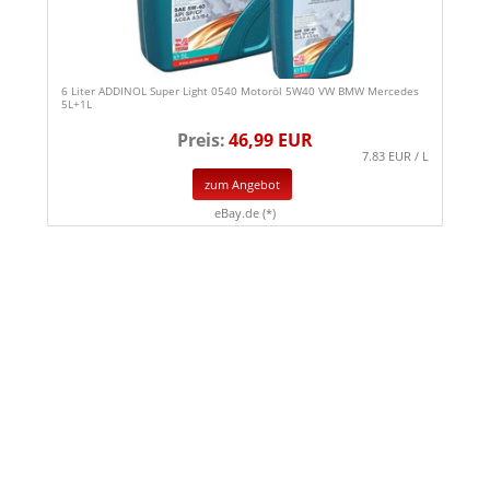
6 Liter ADDINOL Super Light 0540 Motoröl 5W40 VW BMW Mercedes
5L+1L
Preis:
46,99 EUR
7.83 EUR / L
zum Angebot
eBay.de (*)