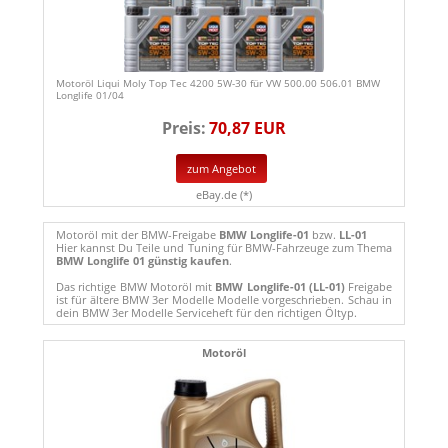
Motoröl Liqui Moly Top Tec 4200 5W-30 für VW 500.00 506.01 BMW
Longlife 01/04
Preis:
70,87 EUR
zum Angebot
eBay.de (*)
Motoröl mit der BMW-Freigabe
BMW Longlife-01
bzw.
LL-01
Hier kannst Du Teile und Tuning für BMW-Fahrzeuge zum Thema
BMW Longlife 01 günstig kaufen
.
Das richtige BMW Motoröl mit
BMW Longlife-01 (LL-01)
Freigabe
ist für ältere BMW 3er Modelle Modelle vorgeschrieben. Schau in
dein BMW 3er Modelle Serviceheft für den richtigen Öltyp.
Motoröl