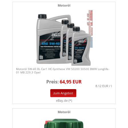
Motoröl
Motoröl 5W-40 8L Car1 HC-Synthese VW 50200 50500 BMW Longlife-
01 MB 229.3 Opel
Preis:
64,95 EUR
8.12 EUR / l
zum Angebot
eBay.de (*)
Motoröl