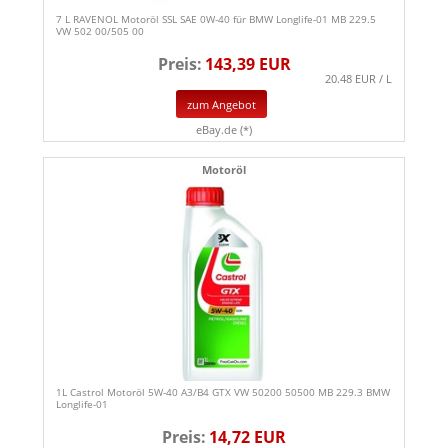
7 L RAVENOL Motoröl SSL SAE 0W-40 für BMW Longlife-01 MB 229.5
VW 502 00/505 00
Preis:
143,39 EUR
20.48 EUR / L
zum Angebot
eBay.de (*)
Motoröl
1L Castrol Motoröl 5W-40 A3/B4 GTX VW 50200 50500 MB 229.3 BMW
Longlife-01
Preis:
14,72 EUR