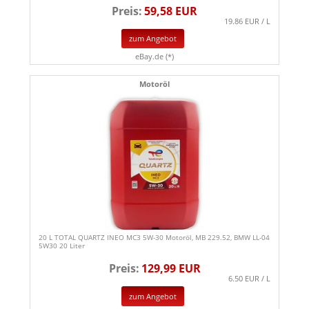
Preis:
59,58 EUR
19.86 EUR / L
zum Angebot
eBay.de (*)
Motoröl
20 L TOTAL QUARTZ INEO MC3 5W-30 Motoröl, MB 229.52, BMW LL-04
5W30 20 Liter
Preis:
129,99 EUR
6.50 EUR / L
zum Angebot