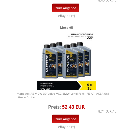
8.40 EUR / L
zum Angebot
eBay.de (*)
Motoröl
Mapetrol A5 V 0W-30 Volvo VCC BMW Longlife-01 FE API ACEA 6x1
Liter = 6 Liter
Preis:
52,43 EUR
8.74 EUR / L
zum Angebot
eBay.de (*)