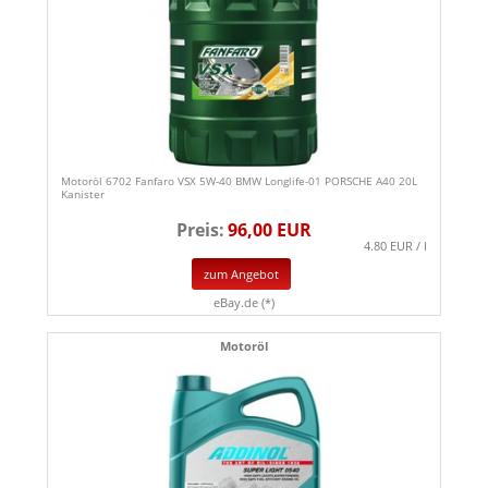
Motoröl 6702 Fanfaro VSX 5W-40 BMW Longlife-01 PORSCHE A40 20L
Kanister
Preis:
96,00 EUR
4.80 EUR / l
zum Angebot
eBay.de (*)
Motoröl