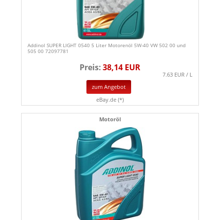
Addinol SUPER LIGHT 0540 5 Liter Motorenöl 5W-40 VW 502 00 und
505 00 72097781
Preis:
38,14 EUR
7.63 EUR / L
zum Angebot
eBay.de (*)
Motoröl