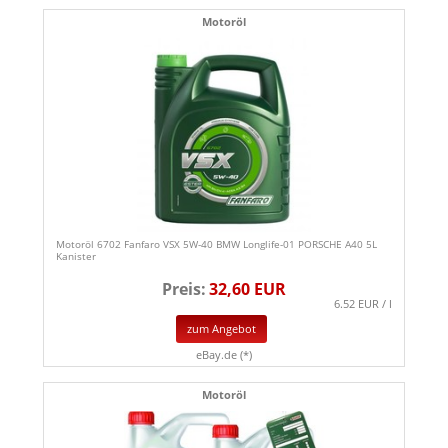
Motoröl
Motoröl 6702 Fanfaro VSX 5W-40 BMW Longlife-01 PORSCHE A40 5L
Kanister
Preis:
32,60 EUR
6.52 EUR / l
zum Angebot
eBay.de (*)
Motoröl