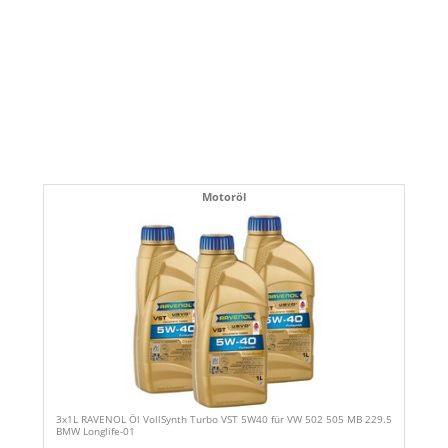
Motoröl
3x1L RAVENOL Öl VollSynth Turbo VST 5W40 für VW 502 505 MB 229.5
BMW Longlife-01