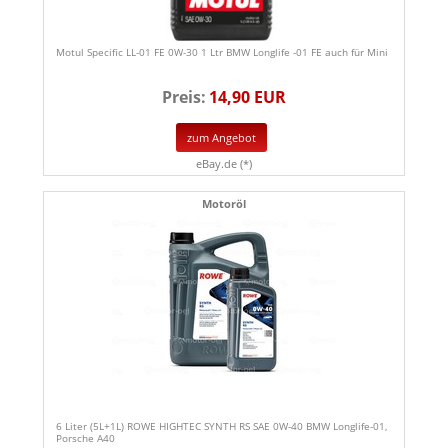
Motul Specific LL-01 FE 0W-30 1 Ltr BMW Longlife -01 FE auch für Mini
Preis:
14,90 EUR
zum Angebot
eBay.de (*)
Motoröl
6 Liter (5L+1L) ROWE HIGHTEC SYNTH RS SAE 0W-40 BMW Longlife-01,
Porsche A40