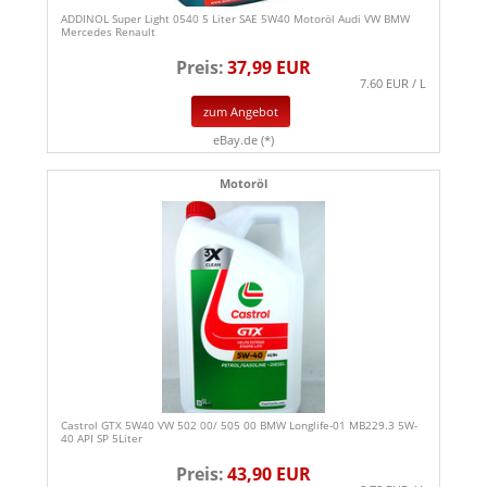
ADDINOL Super Light 0540 5 Liter SAE 5W40 Motoröl Audi VW BMW
Mercedes Renault
Preis:
37,99 EUR
7.60 EUR / L
zum Angebot
eBay.de (*)
Motoröl
Castrol GTX 5W40 VW 502 00/ 505 00 BMW Longlife-01 MB229.3 5W-
40 API SP 5Liter
Preis:
43,90 EUR