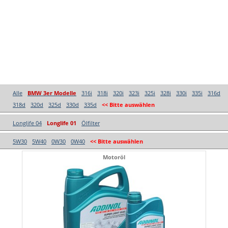
Alle
BMW 3er Modelle
316i
318i
320i
323i
325i
328i
330i
335i
316d
318d
320d
325d
330d
335d
<< Bitte auswählen
Longlife 04
Longlife 01
Ölfilter
5W30
5W40
0W30
0W40
<< Bitte auswählen
Motoröl