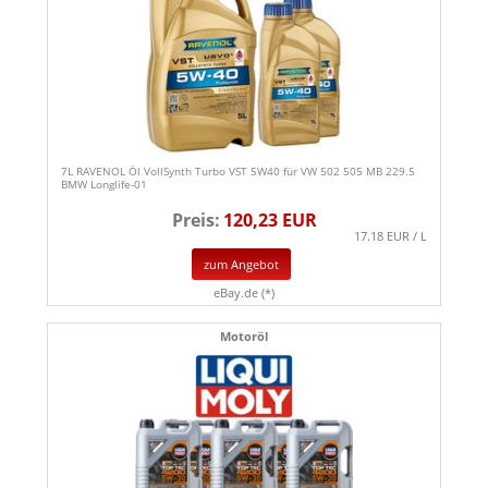
7L RAVENOL Öl VollSynth Turbo VST 5W40 für VW 502 505 MB 229.5
BMW Longlife-01
Preis:
120,23 EUR
17.18 EUR / L
zum Angebot
eBay.de (*)
Motoröl