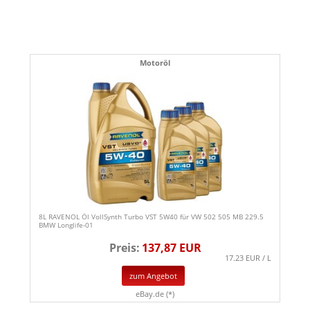
Motoröl
8L RAVENOL Öl VollSynth Turbo VST 5W40 für VW 502 505 MB 229.5
BMW Longlife-01
Preis:
137,87 EUR
17.23 EUR / L
zum Angebot
eBay.de (*)