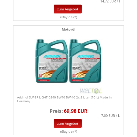
14.72 EUR / l
zum Angebot
eBay.de (*)
Motoröl
Addinol SUPER LIGHT 0540 5W40 5W-40 2x 5 Liter (10 L) Made in
Germany
Preis:
69,98 EUR
7.00 EUR / L
zum Angebot
eBay.de (*)