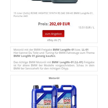
15 Liter (3x5L) ROWE HIGHTEC SYNTH RS SAE 0W-40 BMW Longlife-01,
Porsche A40
Preis:
202,69 EUR
13.51 EUR / L
zum Angebot
eBay.de (*)
Motoröl mit der BMW-Freigabe
BMW Longlife-01
bzw.
LL-01
Hier kannst Du Teile und Tuning für BMW-Fahrzeuge zum Thema
BMW Longlife 01 günstig kaufen
.
Das richtige BMW Motoröl mit
BMW Longlife-01 (LL-01)
Freigabe
ist für ältere BMW 6er Modelle vorgeschrieben. Schau in dein
BMW 6er Serviceheft für den richtigen Öltyp.
Motoröl