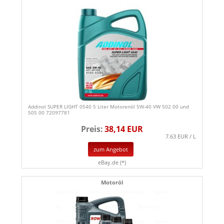
Addinol SUPER LIGHT 0540 5 Liter Motorenöl 5W-40 VW 502 00 und
505 00 72097781
Preis:
38,14 EUR
7.63 EUR / L
zum Angebot
eBay.de (*)
Motoröl