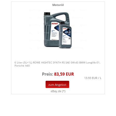
Motoröl
6 Liter (5L+1L) ROWE HIGHTEC SYNTH RS SAE 0W-40 BMW Longlife-01,
Porsche A40
Preis:
83,59 EUR
13.93 EUR / L
zum Angebot
eBay.de (*)