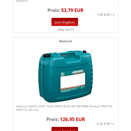
Motoröl
Preis:
53,79 EUR
7.68 EUR / L
zum Angebot
eBay.de (*)
Motoröl
Addinol SUPER LIGHT 0540 5W40 W-40 VW MB BMW Renault RN0700
RN0710 20 Liter
Preis:
126,95 EUR
6.35 EUR / L