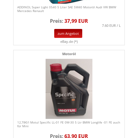
ADDINOL Super Light 0540 5 Liter SAE 5W40 Motoröl Audi VW BMW
Mercedes Renault
Preis:
37,99 EUR
7.60 EUR / L
zum Angebot
eBay.de (*)
Motoröl
12,78€/l Motul Specific LL-01 FE 0W-30 5 Ltr BMW Longlife -01 FE auch
für Mini
Preis:
63,90 EUR