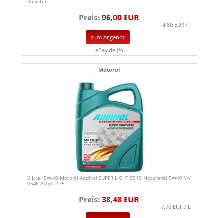
Kanister
Preis:
96,00 EUR
4.80 EUR / l
zum Angebot
eBay.de (*)
Motoröl
5 Liter 5W-40 Motoröl Addinol SUPER LIGHT 0540 Motorenöl 5W40 MV
0546 Aktion 1x5
Preis:
38,48 EUR
7.70 EUR / L