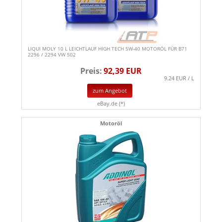
LIQUI MOLY 10 L LEICHTLAUF HIGH TECH 5W-40 MOTORÖL FÜR B71
2296 / 2294 VW 502
Preis:
92,39 EUR
9.24 EUR / L
zum Angebot
eBay.de (*)
Motoröl