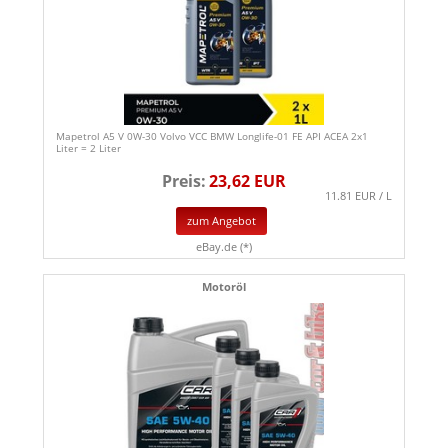
Mapetrol A5 V 0W-30 Volvo VCC BMW Longlife-01 FE API ACEA 2x1
Liter = 2 Liter
Preis:
23,62 EUR
11.81 EUR / L
zum Angebot
eBay.de (*)
Motoröl