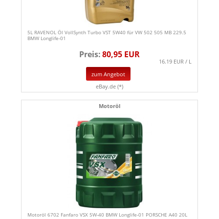
5L RAVENOL Öl VollSynth Turbo VST 5W40 für VW 502 505 MB 229.5
BMW Longlife-01
Preis:
80,95 EUR
16.19 EUR / L
zum Angebot
eBay.de (*)
Motoröl
Motoröl 6702 Fanfaro VSX 5W-40 BMW Longlife-01 PORSCHE A40 20L