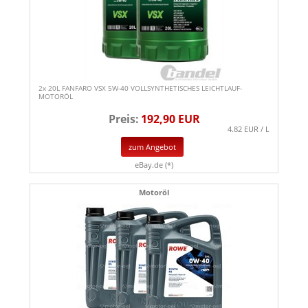
2x 20L FANFARO VSX 5W-40 VOLLSYNTHETISCHES LEICHTLAUF-
MOTORÖL
Preis:
192,90 EUR
4.82 EUR / L
zum Angebot
eBay.de (*)
Motoröl