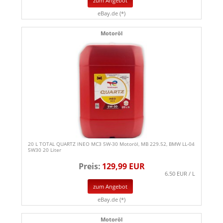
zum Angebot
eBay.de (*)
Motoröl
20 L TOTAL QUARTZ INEO MC3 5W-30 Motoröl, MB 229.52, BMW LL-04
5W30 20 Liter
Preis:
129,99 EUR
6.50 EUR / L
zum Angebot
eBay.de (*)
Motoröl