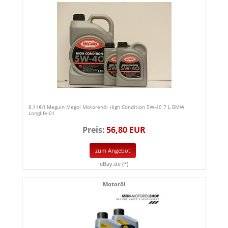
8,11€/l Meguin Megol Motorenöl High Condition 5W-40 7 L BMW
Longlife-01
Preis:
56,80 EUR
zum Angebot
eBay.de (*)
Motoröl