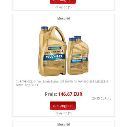
eBay.de (*)
Motoröl
7L RAVENOL Öl VollSynth Turbo VST 5W40 für VW 502 505 MB 229.5
BMW Longlife-01
Preis:
146,67 EUR
20.95 EUR / L
zum Angebot
eBay.de (*)
Motoröl