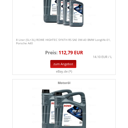
8 Liter (5L+3L) ROWE HIGHTEC SYNTH RS SAE 0W-40 BMW Longlife-01,
Porsche A40
Preis:
112,79 EUR
14.10 EUR / L
zum Angebot
eBay.de (*)
Motoröl