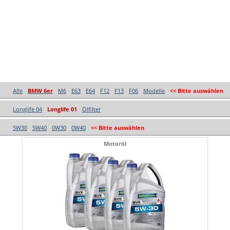
Alle
BMW 6er
M6
E63
E64
F12
F13
F06
Modelle
<< Bitte auswählen
Longlife 04
Longlife 01
Ölfilter
5W30
5W40
0W30
0W40
<< Bitte auswählen
Motoröl