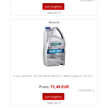
8.16 EUR / l
zum Angebot
eBay.de (*)
Motoröl
5 Liter RAVENOL SVE SAE 5W-30, MB 229.5, BMW Longlife-01, VW 502
Preis:
71,49 EUR
14.30 EUR / L
zum Angebot
eBay.de (*)