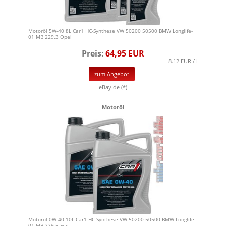
Motoröl 5W-40 8L Car1 HC-Synthese VW 50200 50500 BMW Longlife-
01 MB 229.3 Opel
Preis:
64,95 EUR
8.12 EUR / l
zum Angebot
eBay.de (*)
Motoröl
Motoröl 0W-40 10L Car1 HC-Synthese VW 50200 50500 BMW Longlife-
01 MB 229.5 Fiat