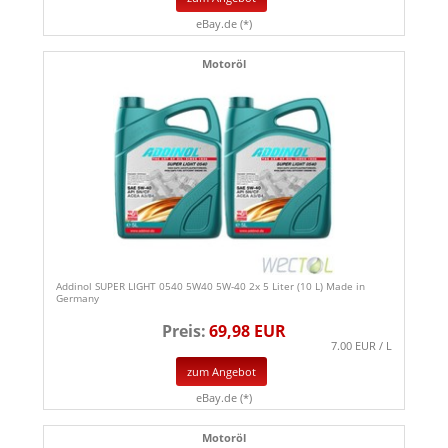
eBay.de (*)
Motoröl
Addinol SUPER LIGHT 0540 5W40 5W-40 2x 5 Liter (10 L) Made in
Germany
Preis:
69,98 EUR
7.00 EUR / L
zum Angebot
eBay.de (*)
Motoröl