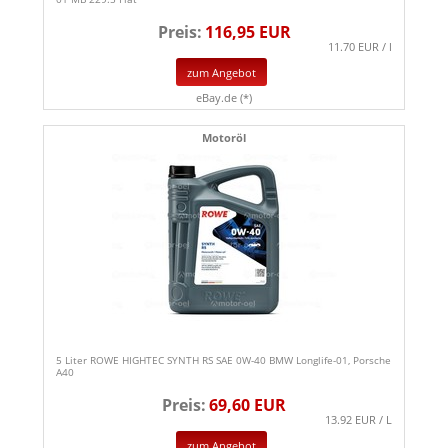
Preis:
116,95 EUR
11.70 EUR / l
zum Angebot
eBay.de (*)
Motoröl
5 Liter ROWE HIGHTEC SYNTH RS SAE 0W-40 BMW Longlife-01, Porsche
A40
Preis:
69,60 EUR
13.92 EUR / L
zum Angebot