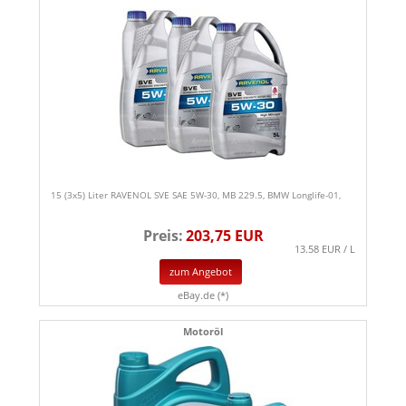
15 (3x5) Liter RAVENOL SVE SAE 5W-30, MB 229.5, BMW Longlife-01,
Preis:
203,75 EUR
13.58 EUR / L
zum Angebot
eBay.de (*)
Motoröl