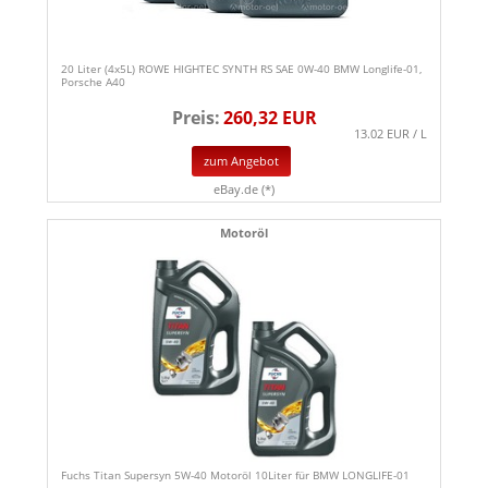
20 Liter (4x5L) ROWE HIGHTEC SYNTH RS SAE 0W-40 BMW Longlife-01,
Porsche A40
Preis:
260,32 EUR
13.02 EUR / L
zum Angebot
eBay.de (*)
Motoröl
Fuchs Titan Supersyn 5W-40 Motoröl 10Liter für BMW LONGLIFE-01