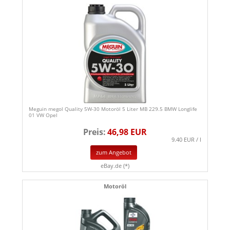
Meguin megol Quality 5W-30 Motoröl 5 Liter MB 229.5 BMW Longlife
01 VW Opel
Preis:
46,98 EUR
9.40 EUR / l
zum Angebot
eBay.de (*)
Motoröl