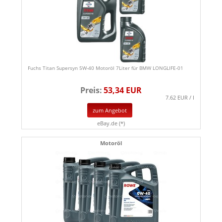
Fuchs Titan Supersyn 5W-40 Motoröl 7Liter für BMW LONGLIFE-01
Preis:
53,34 EUR
7.62 EUR / l
zum Angebot
eBay.de (*)
Motoröl