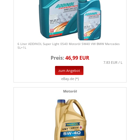
6 Liter ADDINOL Super Light 0540 Motoröl 5W40 VW BMW Mercedes
5L+1L
Preis:
46,99 EUR
7.83 EUR / L
zum Angebot
eBay.de (*)
Motoröl