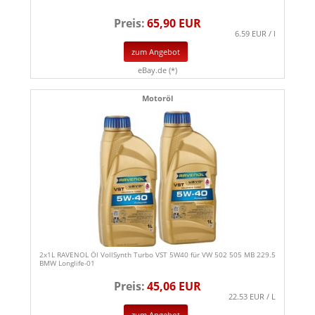
Preis:
65,90 EUR
6.59 EUR / l
zum Angebot
eBay.de (*)
Motoröl
2x1L RAVENOL Öl VollSynth Turbo VST 5W40 für VW 502 505 MB 229.5
BMW Longlife-01
Preis:
45,06 EUR
22.53 EUR / L
zum Angebot