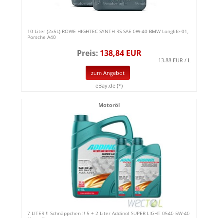
10 Liter (2x5L) ROWE HIGHTEC SYNTH RS SAE 0W-40 BMW Longlife-01,
Porsche A40
Preis:
138,84 EUR
13.88 EUR / L
zum Angebot
eBay.de (*)
Motoröl
7 LITER !! Schnäppchen !! 5 + 2 Liter Addinol SUPER LIGHT 0540 5W-40