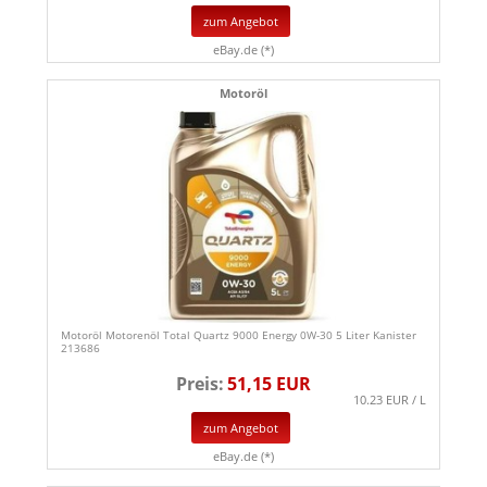
zum Angebot
eBay.de (*)
Motoröl
Motoröl Motorenöl Total Quartz 9000 Energy 0W-30 5 Liter Kanister
213686
Preis:
51,15 EUR
10.23 EUR / L
zum Angebot
eBay.de (*)