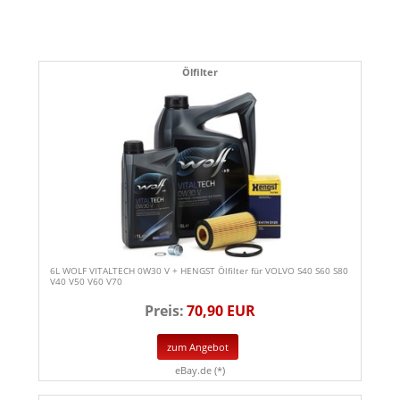
Ölfilter
6L WOLF VITALTECH 0W30 V + HENGST Ölfilter für VOLVO S40 S60 S80
V40 V50 V60 V70
Preis:
70,90 EUR
zum Angebot
eBay.de (*)