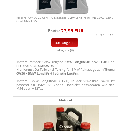
Motoröl 0W-30 2L Car1 HC-Synthese BMW Longlife-01 MB 229.3 229.5
Opel GM-LL 25
Preis:
27,95 EUR
13.97 EUR / l
zum Angebot
eBay.de (*)
Motoröl mit der BMW-Freigabe
BMW Longlife-01
bzw.
LL-01
und
der Viskosität
SAE 0W-30
Hier kannst Du Teile und Tuning für BMW-Fahrzeuge zum Thema
0W30 - BMW Longlife 01 günstig kaufen
.
Motoröl BMW Longlife-01 (LL-01) in der Viskosität 0W-30 ist
passend für BMW E64 Cabrio Hochleistungsmotoren wie den
M54 oder M52TU.
Motoröl