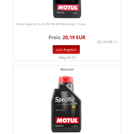
Motul Specific LL-01 FE 0W-30 Motorenöl, 1 Liter
Preis:
20,19 EUR
20.19 EUR / L
zum Angebot
eBay.de (*)
Motoröl