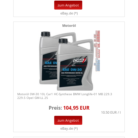
zum Angebot
eBay.de (*)
Motoröl
Motoröl 0W-30 10L Car1 HC-Synthese BMW Longlife-01 MB 229.3
229.5 Opel GM-LL 25
Preis:
104,95 EUR
10.50 EUR / l
zum Angebot
eBay.de (*)