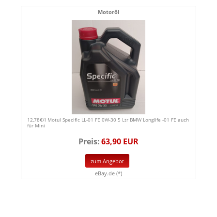
Motoröl
12,78€/l Motul Specific LL-01 FE 0W-30 5 Ltr BMW Longlife -01 FE auch
für Mini
Preis:
63,90 EUR
zum Angebot
eBay.de (*)