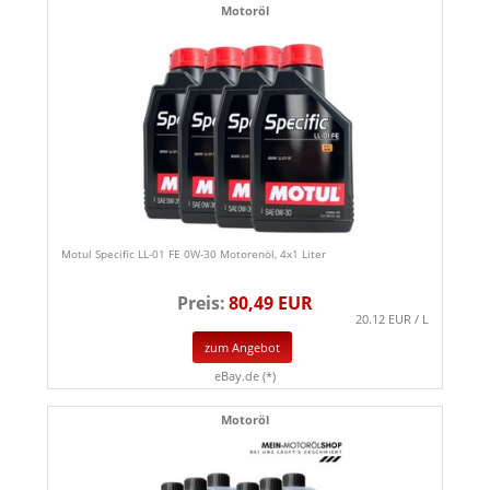
Motoröl
Motul Specific LL-01 FE 0W-30 Motorenöl, 4x1 Liter
Preis:
80,49 EUR
20.12 EUR / L
zum Angebot
eBay.de (*)
Motoröl