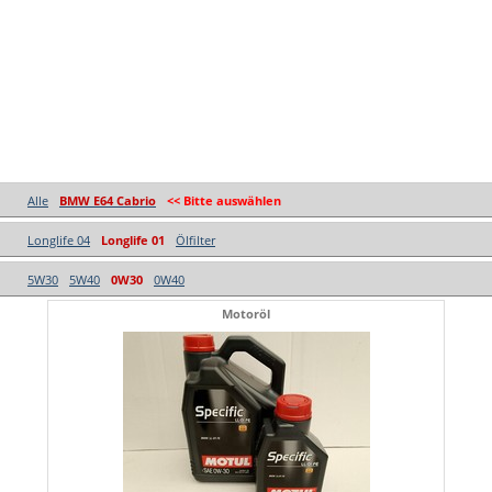
Alle
BMW E64 Cabrio
<< Bitte auswählen
Longlife 04
Longlife 01
Ölfilter
5W30
5W40
0W30
0W40
Motoröl