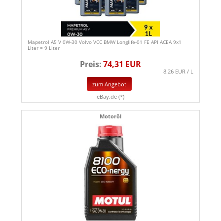
Mapetrol A5 V 0W-30 Volvo VCC BMW Longlife-01 FE API ACEA 9x1
Liter = 9 Liter
Preis:
74,31 EUR
8.26 EUR / L
zum Angebot
eBay.de (*)
Motoröl