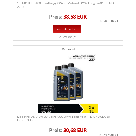
1 L MOTUL 8100 Eco-Nergy 0W-30 Motoröl BMW Longlife-01 FE MB
229.6
Preis:
38,58 EUR
38.58 EUR / L
zum Angebot
eBay.de (*)
Motoröl
Mapetrol A5 V 0W-30 Volvo VCC BMW Longlife-01 FE API ACEA 3x1
Liter = 3 Liter
Preis:
30,68 EUR
10.23 EUR / L