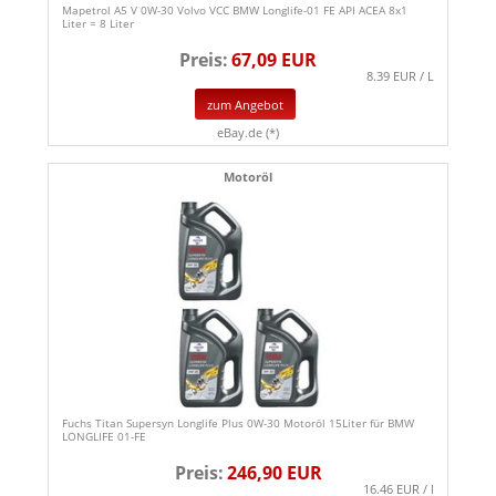
Mapetrol A5 V 0W-30 Volvo VCC BMW Longlife-01 FE API ACEA 8x1
Liter = 8 Liter
Preis:
67,09 EUR
8.39 EUR / L
zum Angebot
eBay.de (*)
Motoröl
Fuchs Titan Supersyn Longlife Plus 0W-30 Motoröl 15Liter für BMW
LONGLIFE 01-FE
Preis:
246,90 EUR
16.46 EUR / l