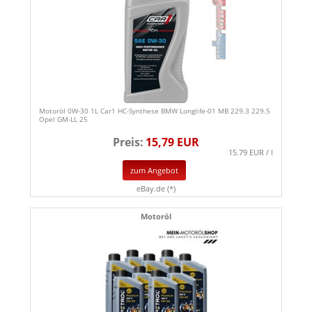
Motoröl 0W-30 1L Car1 HC-Synthese BMW Longlife-01 MB 229.3 229.5
Opel GM-LL 25
Preis:
15,79 EUR
15.79 EUR / l
zum Angebot
eBay.de (*)
Motoröl