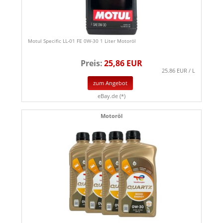
Motul Specific LL-01 FE 0W-30 1 Liter Motoröl
Preis:
25,86 EUR
25.86 EUR / L
zum Angebot
eBay.de (*)
Motoröl