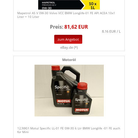
Mapetrol A5 V 0W-30 Volvo VCC BMW Longlife-01 FE API ACEA 10x1
Liter = 10 Liter
Preis:
81,62 EUR
8.16 EUR / L
zum Angebot
eBay.de (*)
Motoröl
12,98€/l Motul Specific LL-01 FE 0W-30 6 Ltr BMW Longlife -01 FE auch
für Mini