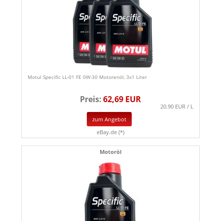
Motul Specific LL-01 FE 0W-30 Motorenöl, 3x1 Liter
Preis:
62,69 EUR
20.90 EUR / L
zum Angebot
eBay.de (*)
Motoröl