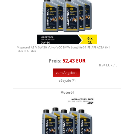
Mapetrol A5 V 0W-30 Volvo VCC BMW Longlife-01 FE API ACEA 6x1
Liter = 6 Liter
Preis:
52,43 EUR
8.74 EUR / L
zum Angebot
eBay.de (*)
Motoröl