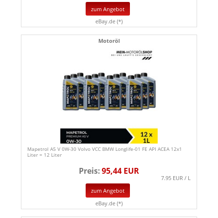
zum Angebot
eBay.de (*)
Motoröl
Mapetrol A5 V 0W-30 Volvo VCC BMW Longlife-01 FE API ACEA 12x1
Liter = 12 Liter
Preis:
95,44 EUR
7.95 EUR / L
zum Angebot
eBay.de (*)