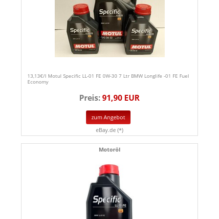
13,13€/l Motul Specific LL-01 FE 0W-30 7 Ltr BMW Longlife -01 FE Fuel
Economy
Preis:
91,90 EUR
zum Angebot
eBay.de (*)
Motoröl