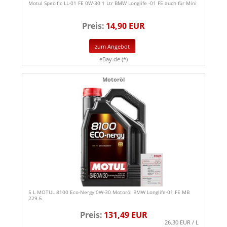
Motul Specific LL-01 FE 0W-30 1 Ltr BMW Longlife -01 FE auch für Mini
Preis:
14,90 EUR
zum Angebot
eBay.de (*)
Motoröl
5 L MOTUL 8100 Eco-Nergy 0W-30 Motoröl BMW Longlife-01 FE MB
229.6
Preis:
131,49 EUR
26.30 EUR / L