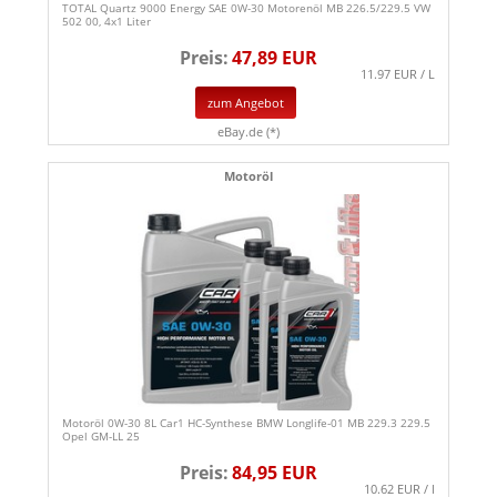
TOTAL Quartz 9000 Energy SAE 0W-30 Motorenöl MB 226.5/229.5 VW
502 00, 4x1 Liter
Preis:
47,89 EUR
11.97 EUR / L
zum Angebot
eBay.de (*)
Motoröl
Motoröl 0W-30 8L Car1 HC-Synthese BMW Longlife-01 MB 229.3 229.5
Opel GM-LL 25
Preis:
84,95 EUR
10.62 EUR / l