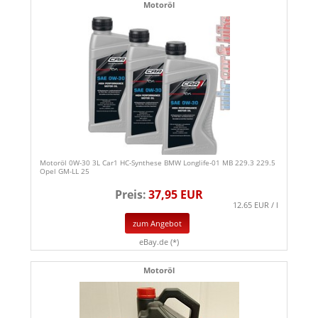
Motoröl
Motoröl 0W-30 3L Car1 HC-Synthese BMW Longlife-01 MB 229.3 229.5
Opel GM-LL 25
Preis:
37,95 EUR
12.65 EUR / l
zum Angebot
eBay.de (*)
Motoröl