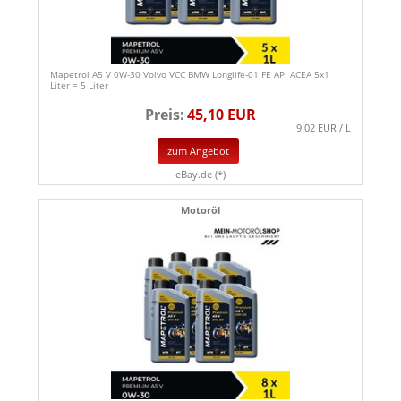
Mapetrol A5 V 0W-30 Volvo VCC BMW Longlife-01 FE API ACEA 5x1
Liter = 5 Liter
Preis:
45,10 EUR
9.02 EUR / L
zum Angebot
eBay.de (*)
Motoröl