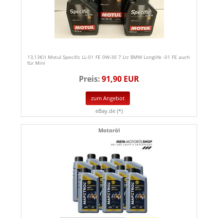
13,13€/l Motul Specific LL-01 FE 0W-30 7 Ltr BMW Longlife -01 FE auch
für Mini
Preis:
91,90 EUR
zum Angebot
eBay.de (*)
Motoröl