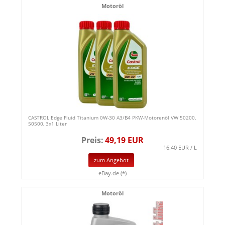
Motoröl
CASTROL Edge Fluid Titanium 0W-30 A3/B4 PKW-Motorenöl VW 50200,
50500, 3x1 Liter
Preis:
49,19 EUR
16.40 EUR / L
zum Angebot
eBay.de (*)
Motoröl