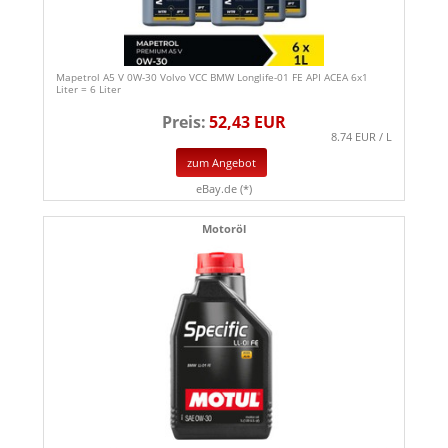
Mapetrol A5 V 0W-30 Volvo VCC BMW Longlife-01 FE API ACEA 6x1
Liter = 6 Liter
Preis:
52,43 EUR
8.74 EUR / L
zum Angebot
eBay.de (*)
Motoröl