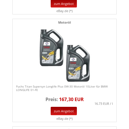
zum Angebot
eBay.de (*)
Motoröl
Fuchs Titan Supersyn Longlife Plus 0W-30 Motoröl 10Liter für BMW
LONGLIFE 01-FE
Preis:
167,30 EUR
16.73 EUR / l
zum Angebot
eBay.de (*)