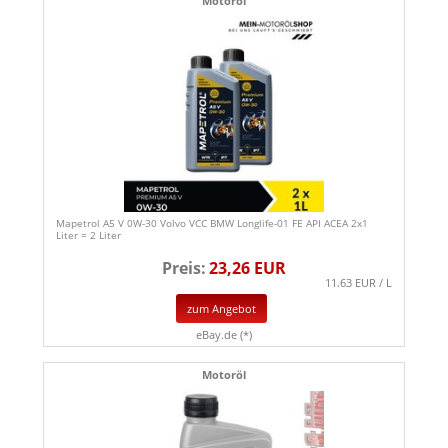
Motoröl
Mapetrol A5 V 0W-30 Volvo VCC BMW Longlife-01 FE API ACEA 2x1
Liter = 2 Liter
Preis:
23,26 EUR
11.63 EUR / L
zum Angebot
eBay.de (*)
Motoröl