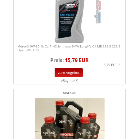
Motoröl 0W-30 1L Car1 HC-Synthese BMW Longlife-01 MB 229.3 229.5
Opel GM-LL 25
Preis:
15,79 EUR
15.79 EUR / l
zum Angebot
eBay.de (*)
Motoröl