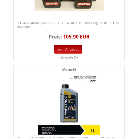
13,24€/l Motul Specific LL-01 FE 0W-30 8 Ltr BMW Longlife -01 FE Fuel
Economy
Preis:
105,90 EUR
zum Angebot
eBay.de (*)
Motoröl
Mapetrol A5 V 0W-30 Volvo VCC 95200377 BMW Longlife-01 FE API