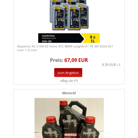
Mapetrol A5 V 0W-30 Volvo VCC BMW Longlife-01 FE API ACEA 8x1
Liter = 8 Liter
Preis:
67,09 EUR
8.39 EUR / L
zum Angebot
eBay.de (*)
Motoröl