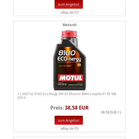
zum Angebot
eBay.de (*)
Motoröl
1 L MOTUL 8100 Eco-Nergy 0W-30 Motoröl BMW Longlife-01 FE MB
229.6
Preis:
38,58 EUR
38.58 EUR / L
zum Angebot
eBay.de (*)