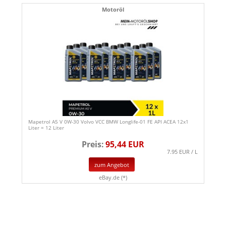
Motoröl
Mapetrol A5 V 0W-30 Volvo VCC BMW Longlife-01 FE API ACEA 12x1
Liter = 12 Liter
Preis:
95,44 EUR
7.95 EUR / L
zum Angebot
eBay.de (*)