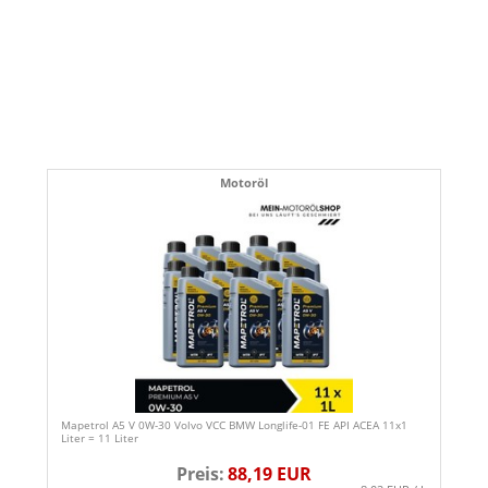
Motoröl
Mapetrol A5 V 0W-30 Volvo VCC BMW Longlife-01 FE API ACEA 11x1
Liter = 11 Liter
Preis:
88,19 EUR