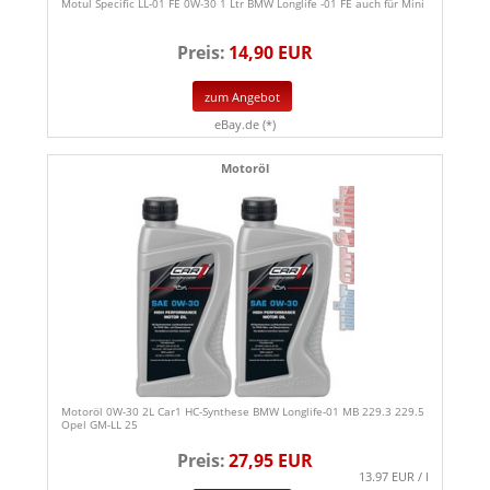
Motul Specific LL-01 FE 0W-30 1 Ltr BMW Longlife -01 FE auch für Mini
Preis:
14,90 EUR
zum Angebot
eBay.de (*)
Motoröl
Motoröl 0W-30 2L Car1 HC-Synthese BMW Longlife-01 MB 229.3 229.5
Opel GM-LL 25
Preis:
27,95 EUR
13.97 EUR / l