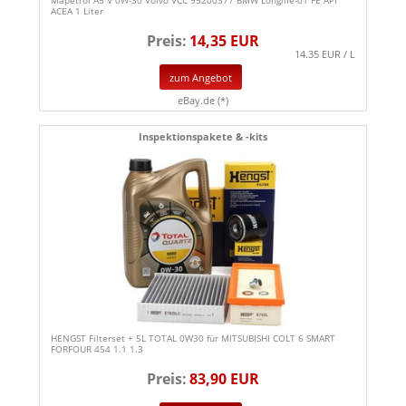
ACEA 1 Liter
Preis:
14,35 EUR
14.35 EUR / L
zum Angebot
eBay.de (*)
Inspektionspakete & -kits
HENGST Filterset + 5L TOTAL 0W30 für MITSUBISHI COLT 6 SMART
FORFOUR 454 1.1 1.3
Preis:
83,90 EUR