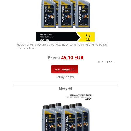
Mapetrol A5 V 0W-30 Volvo VCC BMW Longlife-01 FE API ACEA 5x1
Liter = 5 Liter
Preis:
45,10 EUR
9.02 EUR / L
zum Angebot
eBay.de (*)
Motoröl