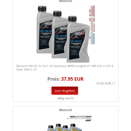
Motoröl
Motoröl 0W-30 3L Car1 HC-Synthese BMW Longlife-01 MB 229.3 229.5
Opel GM-LL 25
Preis:
37,95 EUR
12.65 EUR / l
zum Angebot
eBay.de (*)
Motoröl