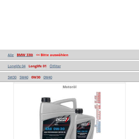
Alle
BMW 330i
<< Bitte auswählen
Longlife 04
Longlife 01
Ölfilter
5W30
5W40
0W30
0W40
Motoröl