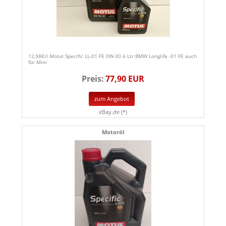
12,98€/l Motul Specific LL-01 FE 0W-30 6 Ltr BMW Longlife -01 FE auch
für Mini
Preis:
77,90 EUR
zum Angebot
eBay.de (*)
Motoröl