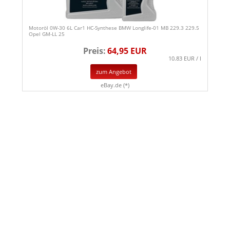
Motoröl 0W-30 6L Car1 HC-Synthese BMW Longlife-01 MB 229.3 229.5
Opel GM-LL 25
Preis:
64,95 EUR
10.83 EUR / l
zum Angebot
eBay.de (*)