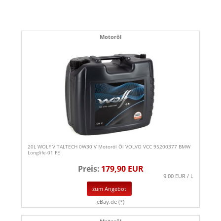
Motoröl
20L WOLF VITALTECH 0W30 V Motoröl Öl VOLVO VCC 95200377 BMW
Longlife-01 FE
Preis:
179,90 EUR
9.00 EUR / L
zum Angebot
eBay.de (*)