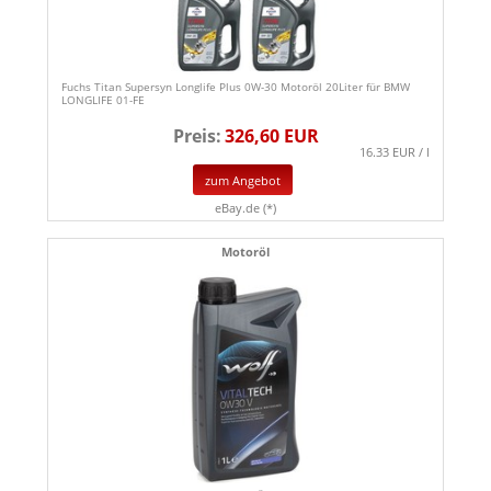
Fuchs Titan Supersyn Longlife Plus 0W-30 Motoröl 20Liter für BMW
LONGLIFE 01-FE
Preis:
326,60 EUR
16.33 EUR / l
zum Angebot
eBay.de (*)
Motoröl