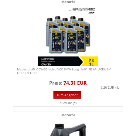
Motoröl
Mapetrol A5 V 0W-30 Volvo VCC BMW Longlife-01 FE API ACEA 9x1
Liter = 9 Liter
Preis:
74,31 EUR
8.26 EUR / L
zum Angebot
eBay.de (*)
Motoröl