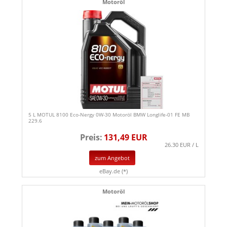
Motoröl
5 L MOTUL 8100 Eco-Nergy 0W-30 Motoröl BMW Longlife-01 FE MB
229.6
Preis:
131,49 EUR
26.30 EUR / L
zum Angebot
eBay.de (*)
Motoröl