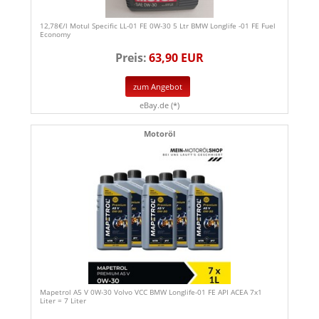
12,78€/l Motul Specific LL-01 FE 0W-30 5 Ltr BMW Longlife -01 FE Fuel
Economy
Preis:
63,90 EUR
zum Angebot
eBay.de (*)
Motoröl
Mapetrol A5 V 0W-30 Volvo VCC BMW Longlife-01 FE API ACEA 7x1
Liter = 7 Liter