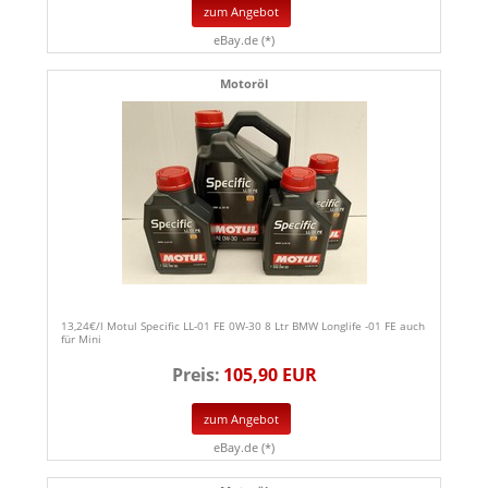
zum Angebot
eBay.de (*)
Motoröl
13,24€/l Motul Specific LL-01 FE 0W-30 8 Ltr BMW Longlife -01 FE auch
für Mini
Preis:
105,90 EUR
zum Angebot
eBay.de (*)