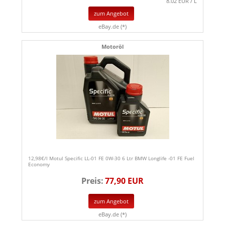
8.02 EUR / L
zum Angebot
eBay.de (*)
Motoröl
12,98€/l Motul Specific LL-01 FE 0W-30 6 Ltr BMW Longlife -01 FE Fuel
Economy
Preis:
77,90 EUR
zum Angebot
eBay.de (*)