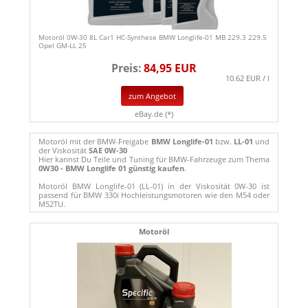
Motoröl 0W-30 8L Car1 HC-Synthese BMW Longlife-01 MB 229.3 229.5
Opel GM-LL 25
Preis:
84,95 EUR
10.62 EUR / l
zum Angebot
eBay.de (*)
Motoröl mit der BMW-Freigabe
BMW Longlife-01
bzw.
LL-01
und
der Viskosität
SAE 0W-30
Hier kannst Du Teile und Tuning für BMW-Fahrzeuge zum Thema
0W30 - BMW Longlife 01 günstig kaufen
.
Motoröl BMW Longlife-01 (LL-01) in der Viskosität 0W-30 ist
passend für BMW 330i Hochleistungsmotoren wie den M54 oder
M52TU.
Motoröl