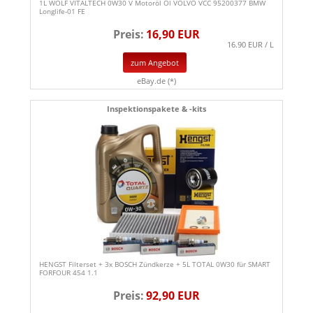
1L WOLF VITALTECH 0W30 V Motoröl Öl VOLVO VCC 95200377 BMW
Longlife-01 FE
Preis:
16,90 EUR
16.90 EUR / L
zum Angebot
eBay.de (*)
Inspektionspakete & -kits
HENGST Filterset + 3x BOSCH Zündkerze + 5L TOTAL 0W30 für SMART
FORFOUR 454 1.1
Preis:
92,90 EUR