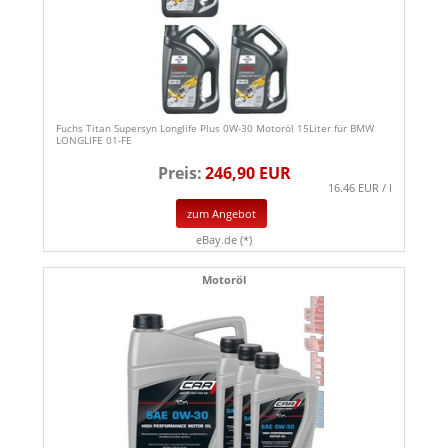
Fuchs Titan Supersyn Longlife Plus 0W-30 Motoröl 15Liter für BMW
LONGLIFE 01-FE
Preis:
246,90 EUR
16.46 EUR / l
zum Angebot
eBay.de (*)
Motoröl