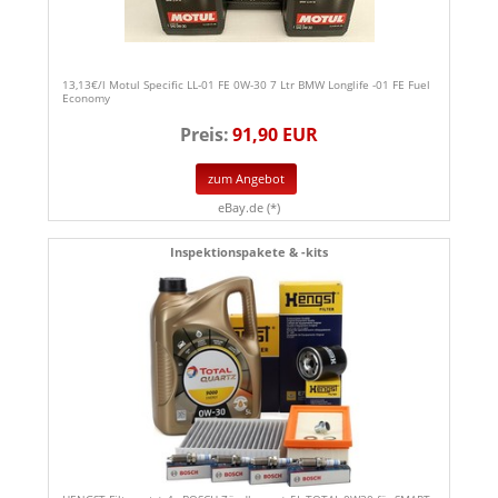
13,13€/l Motul Specific LL-01 FE 0W-30 7 Ltr BMW Longlife -01 FE Fuel
Economy
Preis:
91,90 EUR
zum Angebot
eBay.de (*)
Inspektionspakete & -kits