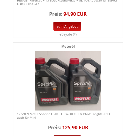
HENGST Filterset + 4x BOSCH Zündkerze + 5L TOTAL 0W30 für SMART
FORFOUR 454 1.3
Preis:
94,90 EUR
zum Angebot
eBay.de (*)
Motoröl
12,59€/l Motul Specific LL-01 FE 0W-30 10 Ltr BMW Longlife -01 FE
auch für Mini
Preis:
125,90 EUR