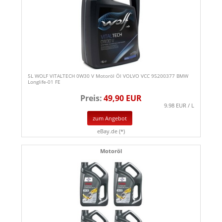
5L WOLF VITALTECH 0W30 V Motoröl Öl VOLVO VCC 95200377 BMW
Longlife-01 FE
Preis:
49,90 EUR
9.98 EUR / L
zum Angebot
eBay.de (*)
Motoröl