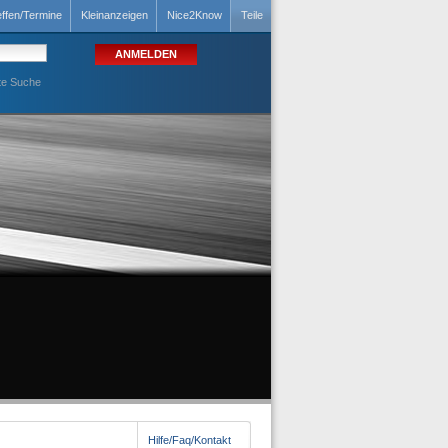
effen/Termine
Kleinanzeigen
Nice2Know
Teile
te Suche
Hilfe/Faq/Kontakt