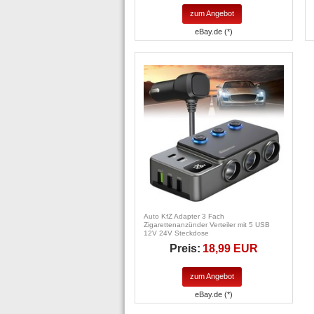
zum Angebot
eBay.de (*)
Auto KfZ Adapter 3 Fach
Zigarettenanzünder Verteiler mit 5 USB
12V 24V Steckdose
Preis:
18,99 EUR
zum Angebot
eBay.de (*)