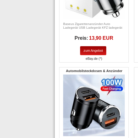
Baseus Zigarettenanzünder Auto
Ladegerät USB Ladegerät KFZ ladegerät
Preis:
13,90 EUR
zum Angebot
eBay.de (*)
Automobilsteckdosen & Anzünder