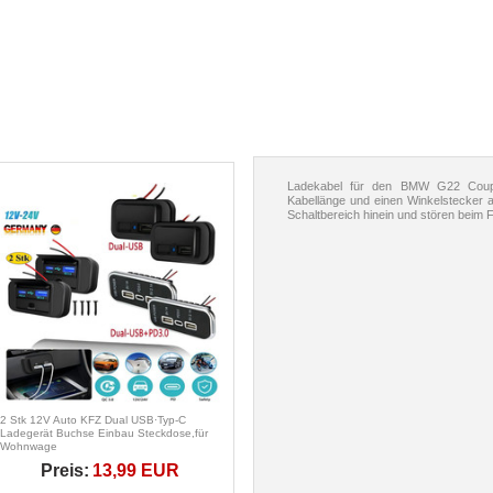
Ladekabel für den BMW G22 Coupe 
Kabellänge und einen Winkelstecker 
Schaltbereich hinein und stören beim 
2 Stk 12V Auto KFZ Dual USB·Typ-C
Ladegerät Buchse Einbau Steckdose,für
Wohnwage
Preis:
13,99 EUR