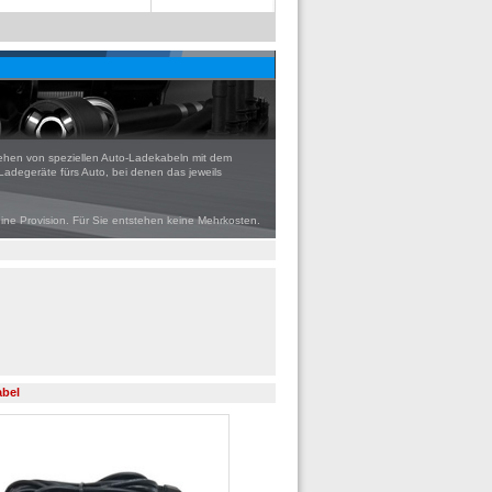
ehen von speziellen Auto-Ladekabeln mit dem
Ladegeräte fürs Auto, bei denen das jeweils
eine Provision. Für Sie entstehen keine Mehrkosten.
bel