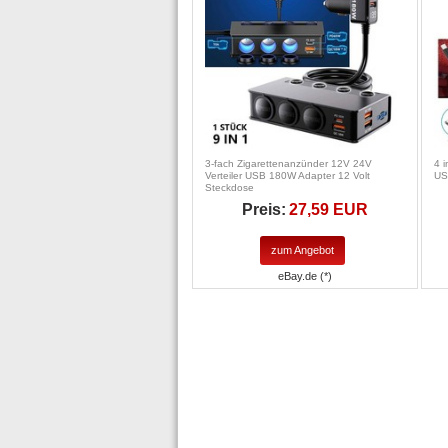
3-fach Zigarettenanzünder 12V 24V
4 
Verteiler USB 180W Adapter 12 Volt
US
Steckdose
Preis:
27,59 EUR
zum Angebot
eBay.de (*)