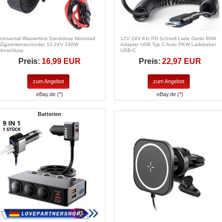
Universal Wasserfest Steckdose Motorrad
12V 24V Kfz PD Schnell Lade Gerät 60W
Zigarettenanzünder 12-24V 240W
Adapter USB Typ C Auto PKW Ladekabel
Anschluss
USB-C
Preis:
16,99 EUR
Preis:
22,97 EUR
zum Angebot
zum Angebot
eBay.de (*)
eBay.de (*)
Batterien