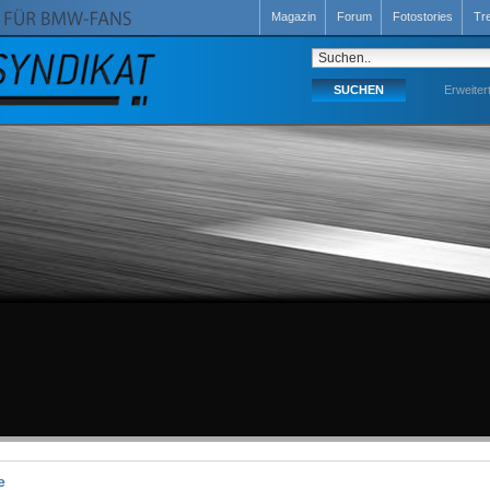
Magazin
Forum
Fotostories
Tr
Erweiter
e