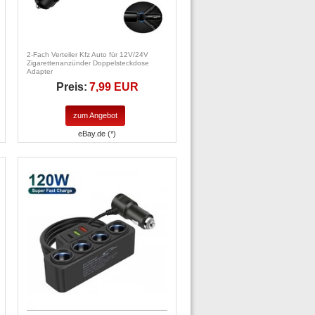
2-Fach Verteiler Kfz Auto für 12V/24V
Zigarettenanzünder Doppelsteckdose
Adapter
Preis:
7,99 EUR
zum Angebot
eBay.de (*)