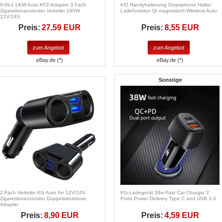
9-IN-1 LKW Auto KFZ-Adapter 3 Fach
KfZ Handyhalterung Smartphone Halter
Zigarettenanzünder Verteiler 180W
Ladefunktion Qi magnetisch Wireless Auto
12V/24V
Preis:
27,59 EUR
Preis:
8,55 EUR
zum Angebot
zum Angebot
eBay.de (*)
eBay.de (*)
Sonstige
2-Fach Verteiler Kfz Auto für 12V/24V
Kfz-Ladegerät 38w Fast Car Charger 2
Zigarettenanzünder Doppelsteckdose
Ports Power Delivery Type C and USB 3.0
Adapter
Preis:
8,90 EUR
Preis:
4,59 EUR