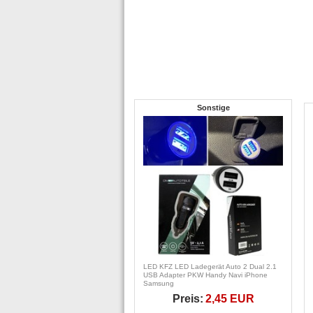
Sonstige
LED KFZ LED Ladegerät Auto 2 Dual 2.1
USB Adapter PKW Handy Navi iPhone
Samsung
Preis:
2,45 EUR