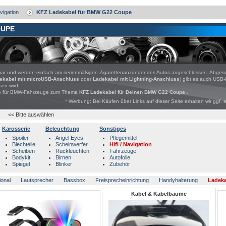
avigation
KFZ Ladekabel für BMW G22 Coupe
OUPE
tzbar und werden einfach am serienmäßigen Zigarettenanzünder des Autos angeschlossen. Abges
ekabel mit microUSB-Anschluss
oder
Ladekabel mit Lightning-Anschluss
) gibt es auch USB-
en wird.
bote für BMW-Fahrzeuge zum Thema
KFZ Ladekabel für Deinen BMW G22 Coupe
.
* Werbung: Bei Käufen über Links auf dieser Seite erhalten wir ggf. 
<< Bitte auswählen
Karosserie
Beleuchtung
Sonstiges
Spoiler
Angel Eyes
Pflegemittel
Blechteile
Scheinwerfer
Hifi / Navigation
Scheiben
Rückleuchten
Fahrzeuge
Bodykit
Birnen
Autofolie
Spiegel
Blinker
Zubehör
ional
Lautsprecher
Bassbox
Freisprecheinrichtung
Handyhalterung
Ladeka
Kabel & Kabelbäume