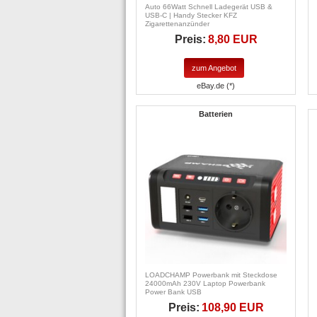
Auto 66Watt Schnell Ladegerät USB &
USB-C | Handy Stecker KFZ
Zigarettenanzünder
Preis:
8,80 EUR
zum Angebot
eBay.de (*)
Batterien
LOADCHAMP Powerbank mit Steckdose
24000mAh 230V Laptop Powerbank
Power Bank USB
Preis:
108,90 EUR