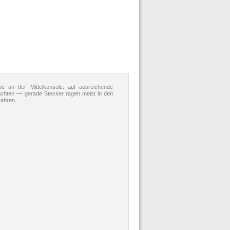
an der Mittelkonsole: auf ausreichende
achten — gerade Stecker ragen meist in den
Fahren.