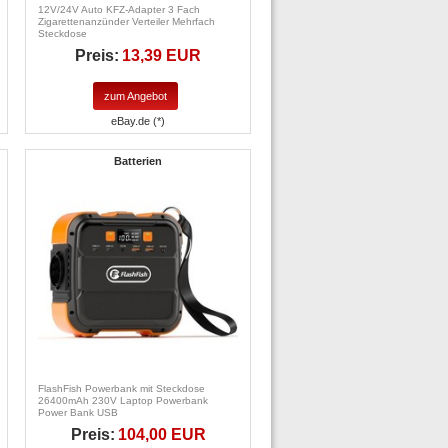
12V/24V Auto KFZ-Adapter 3 Fach
Zigarettenanzünder Verteiler Mehrfach
Steckdose
Preis:
13,39 EUR
zum Angebot
eBay.de (*)
Batterien
FlashFish Powerbank mit Steckdose
26400mAh 230V Laptop Powerbank
Power Bank USB
Preis:
104,00 EUR