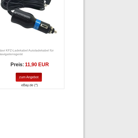
Navi KFZ-Ladekabel Autoladekabel für
Navigationsgerät
Preis:
11,90 EUR
zum Angebot
eBay.de (*)