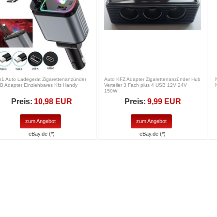
in1 Auto Ladegerät Zigarettenanzünder
Auto KFZ Adapter Zigarettenanzünder Hub
B Adapter Einziehbares Kfz Handy
Verteiler 3 Fach plus 4 USB 12V 24V
150W
Preis:
10,98 EUR
Preis:
9,99 EUR
zum Angebot
zum Angebot
eBay.de (*)
eBay.de (*)