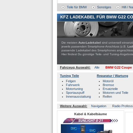
Teile für BMW
Sonstiges
Hifi / N
KFZ LADEKABEL FÜR BMW G22 C
Die meisten
Auto-Ladekabel
sind universell einse
jeweils passenden Smartphone-Anschluss (z.B.
Lad
passende Ladekabel des Smartphones angeschloss
Hier findest Du günstige Teile- und Tuning-Ange
Fahrzeug Auswahl:
Alle
BMW G22 Coupe
Tuning Teile
Reparatur / Wartung
Felgen
Motoröl
Fahrwerk
Bremse
Motortuning
Ersatzteile
Sportauspuff
Motoren und Teile
Innenausstattung
Reifen
Weitere Auswahl:
Navigation
Radio Profess
Kabel & Kabelbäume