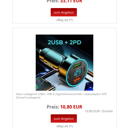
Preis:
33,11 EUR
zum Angebot
eBay.de (*)
Auto Ladegerät USB-C USB A Zigarettenanzünder Ladeadapter KFZ
Schnell-Ladegerät
Preis:
10,80 EUR
10.80 EUR / Einheit
zum Angebot
eBay.de (*)