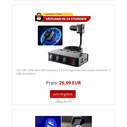
12V 24V LKW Auto KFZ-Adapter 3 Fach Zigarettenanzünder Verteiler 3
USB Steckdose
Preis:
26,99 EUR
zum Angebot
eBay.de (*)