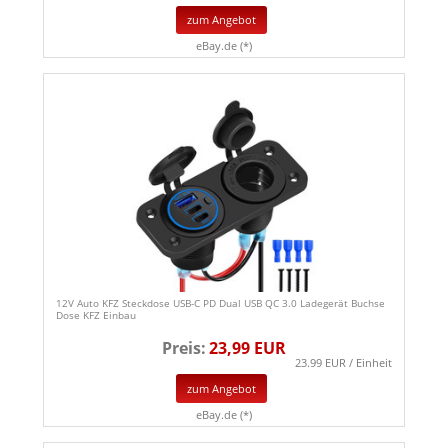
zum Angebot
eBay.de (*)
12V Auto KFZ Steckdose USB-C PD Dual USB QC 3.0 Ladegerät Buchse
Dose KFZ Einbau
Preis:
23,99 EUR
23.99 EUR / Einheit
zum Angebot
eBay.de (*)