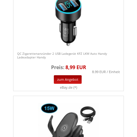
QC Zigarettenanzünder 2 USB Ladegerät KFZ LKW Auto Handy
Ladeadapter Handy
Preis:
8,99 EUR
8.99 EUR / Einheit
zum Angebot
eBay.de (*)