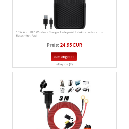
15W Auto KFZ Wireless Charger Ladegerät Induktiv Ladestation
Rutschfest Pad
Preis:
24,95 EUR
zum Angebot
eBay.de (*)