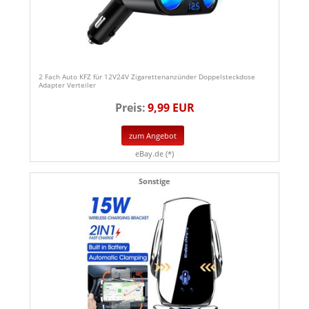
2 Fach Auto KFZ für 12V24V Zigarettenanzünder Doppelsteckdose
Adapter Verteiler
Preis:
9,99 EUR
zum Angebot
eBay.de (*)
Sonstige