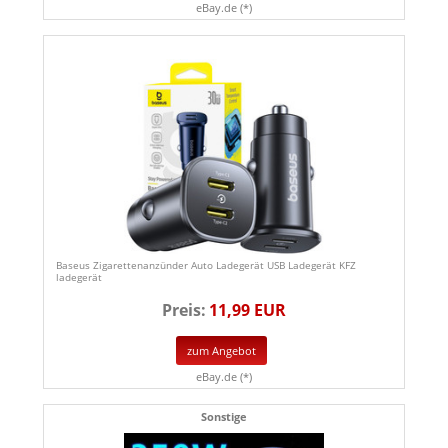
eBay.de (*)
Baseus Zigarettenanzünder Auto Ladegerät USB Ladegerät KFZ
ladegerät
Preis:
11,99 EUR
zum Angebot
eBay.de (*)
Sonstige