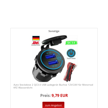
Sonstige
Auto Steckdose 2 QC3.0 USB Ladegerät Buchse 12V/24V für Motorrad
KFZ Wasserdicht
Preis:
9,79 EUR
zum Angebot