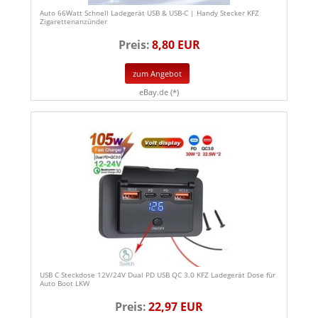
Auto 66Watt Schnell Ladegerät USB & USB-C | Handy Stecker KFZ
Zigarettenanzünder
Preis:
8,80 EUR
zum Angebot
eBay.de (*)
USB C Steckdose 12V/24V Dual PD USB QC 3.0 KFZ Ladegerät Dose für
Auto Boot LKW
Preis:
22,97 EUR