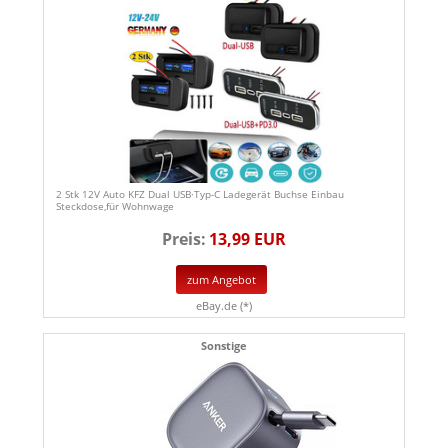
2 Stk 12V Auto KFZ Dual USB·Typ-C Ladegerät Buchse Einbau
Steckdose,für Wohnwage
Preis:
13,99 EUR
zum Angebot
eBay.de (*)
Sonstige