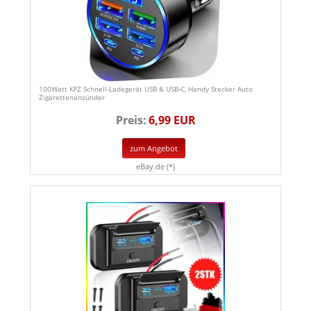
100Watt KFZ Schnell-Ladegerät USB & USB-C, Handy Stecker Auto
Zigarettenanzünder
Preis:
6,99 EUR
zum Angebot
eBay.de (*)