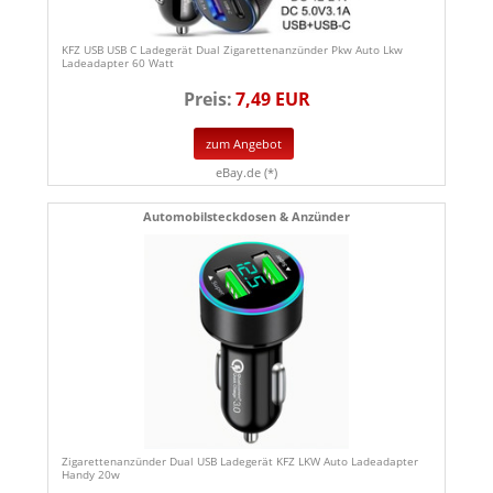
KFZ USB USB C Ladegerät Dual Zigarettenanzünder Pkw Auto Lkw
Ladeadapter 60 Watt
Preis:
7,49 EUR
zum Angebot
eBay.de (*)
Automobilsteckdosen & Anzünder
Zigarettenanzünder Dual USB Ladegerät KFZ LKW Auto Ladeadapter
Handy 20w