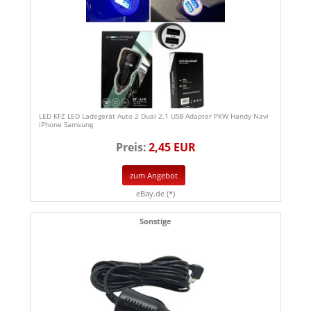
LED KFZ LED Ladegerät Auto 2 Dual 2.1 USB Adapter PKW Handy Navi
iPhone Samsung
Preis:
2,45 EUR
zum Angebot
eBay.de (*)
Sonstige