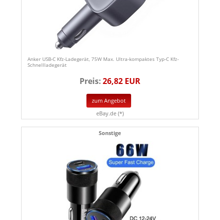
Anker USB-C Kfz-Ladegerät, 75W Max. Ultra-kompaktes Typ-C Kfz-
Schnellladegerät
Preis:
26,82 EUR
zum Angebot
eBay.de (*)
Sonstige