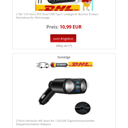
2 Stk 12V Auto KFZ Dual·USB Typ-C Ladegerät Buchse Einbau
Steckdose,für Wohnwage
Preis:
10,99 EUR
zum Angebot
eBay.de (*)
Sonstige
2-Fach Verteiler Kfz Auto für 12V/24V Zigarettenanzünder
Doppelsteckdose Adapter