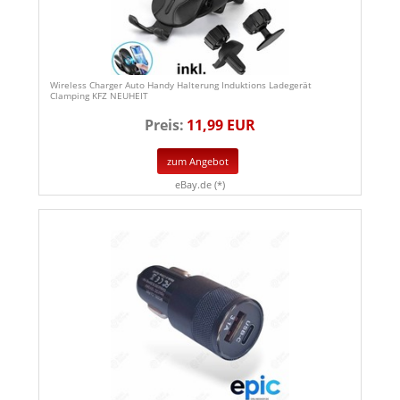
Wireless Charger Auto Handy Halterung Induktions Ladegerät
Clamping KFZ NEUHEIT
Preis:
11,99 EUR
zum Angebot
eBay.de (*)