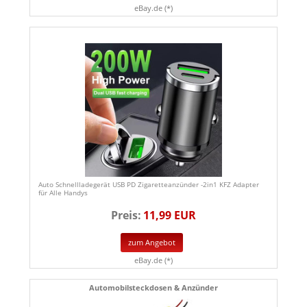
eBay.de (*)
Auto Schnellladegerät USB PD Zigaretteanzünder -2in1 KFZ Adapter
für Alle Handys
Preis:
11,99 EUR
zum Angebot
eBay.de (*)
Automobilsteckdosen & Anzünder