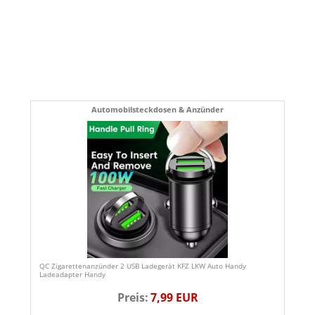
Automobilsteckdosen & Anzünder
QC Zigarettenanzünder 2 USB Ladegerät KFZ LKW Auto Handy
Ladeadapter Handy
Preis:
7,99 EUR