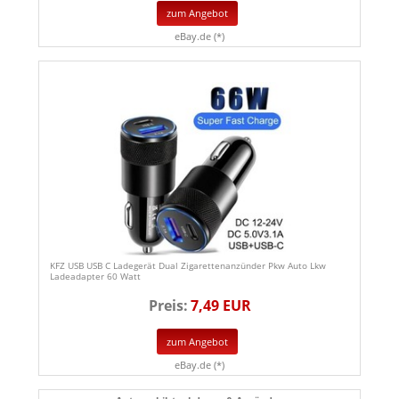
zum Angebot
eBay.de (*)
KFZ USB USB C Ladegerät Dual Zigarettenanzünder Pkw Auto Lkw
Ladeadapter 60 Watt
Preis:
7,49 EUR
zum Angebot
eBay.de (*)