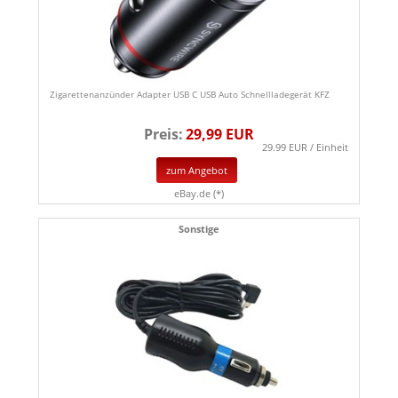
Zigarettenanzünder Adapter USB C USB Auto Schnellladegerät KFZ
Preis:
29,99 EUR
29.99 EUR / Einheit
zum Angebot
eBay.de (*)
Sonstige