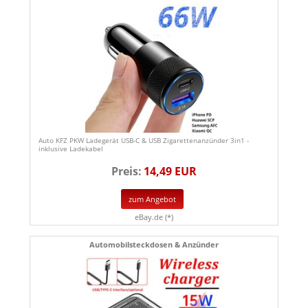
Auto KFZ PKW Ladegerät USB-C & USB Zigarettenanzünder 3in1 -
inklusive Ladekabel
Preis:
14,49 EUR
zum Angebot
eBay.de (*)
Automobilsteckdosen & Anzünder