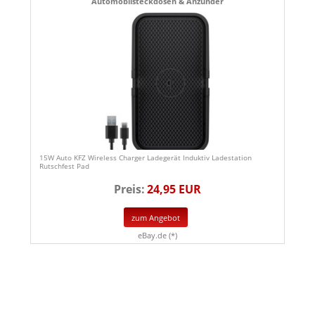
Automobilsteckdosen & Anzünder
15W Auto KFZ Wireless Charger Ladegerät Induktiv Ladestation
Rutschfest Pad
Preis:
24,95 EUR
zum Angebot
eBay.de (*)