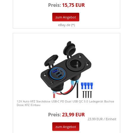
Preis:
15,75 EUR
zum Angebot
eBay.de (*)
12V Auto KFZ Steckdose USB-C PD Dual USB QC 3.0 Ladegerät Buchse
Dose KFZ Einbau
Preis:
23,99 EUR
23.99 EUR / Einheit
zum Angebot