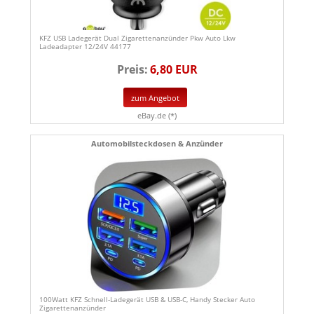
KFZ USB Ladegerät Dual Zigarettenanzünder Pkw Auto Lkw
Ladeadapter 12/24V 44177
Preis:
6,80 EUR
zum Angebot
eBay.de (*)
Automobilsteckdosen & Anzünder
100Watt KFZ Schnell-Ladegerät USB & USB-C, Handy Stecker Auto
Zigarettenanzünder