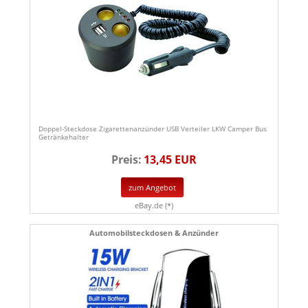
Doppel-Steckdose Zigarettenanzünder USB Verteiler LKW Camper Bus
Getränkehalter
Preis:
13,45 EUR
zum Angebot
eBay.de (*)
Automobilsteckdosen & Anzünder