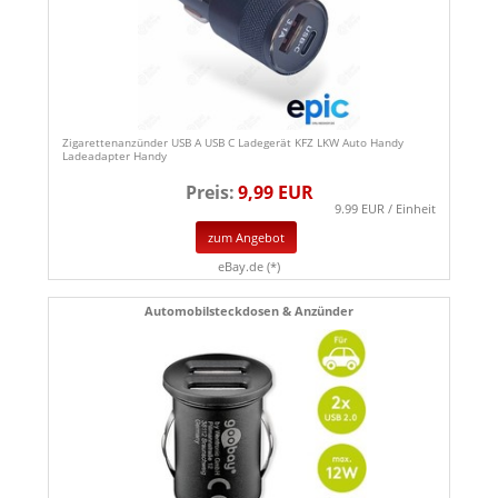
Zigarettenanzünder USB A USB C Ladegerät KFZ LKW Auto Handy
Ladeadapter Handy
Preis:
9,99 EUR
9.99 EUR / Einheit
zum Angebot
eBay.de (*)
Automobilsteckdosen & Anzünder