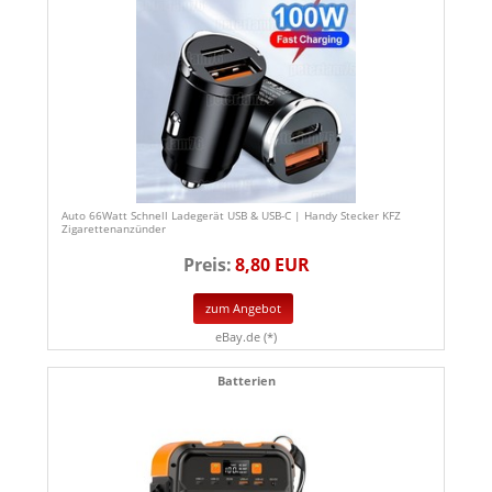
Auto 66Watt Schnell Ladegerät USB & USB-C | Handy Stecker KFZ
Zigarettenanzünder
Preis:
8,80 EUR
zum Angebot
eBay.de (*)
Batterien