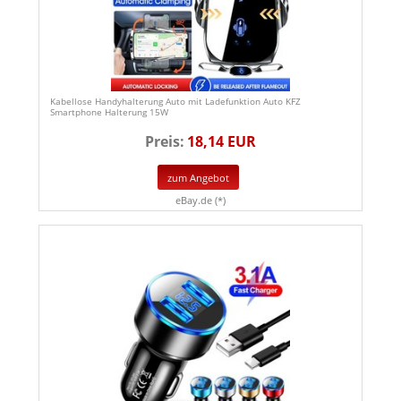
Kabellose Handyhalterung Auto mit Ladefunktion Auto KFZ
Smartphone Halterung 15W
Preis:
18,14 EUR
zum Angebot
eBay.de (*)