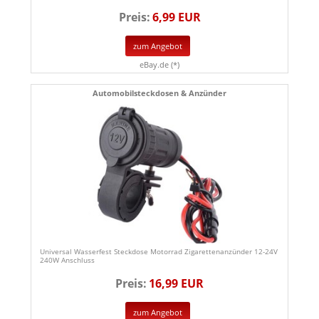
Preis:
6,99 EUR
zum Angebot
eBay.de (*)
Automobilsteckdosen & Anzünder
Universal Wasserfest Steckdose Motorrad Zigarettenanzünder 12-24V
240W Anschluss
Preis:
16,99 EUR
zum Angebot