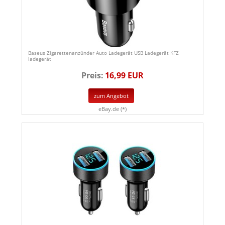
Baseus Zigarettenanzünder Auto Ladegerät USB Ladegerät KFZ
ladegerät
Preis:
16,99 EUR
zum Angebot
eBay.de (*)