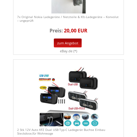
7x Original Nokia Ladegeräte / Netzteile & Kfz-Ladegeräte – Konvolut
– ungeprüft
Preis:
20,00 EUR
zum Angebot
eBay.de (*)
2 Stk 12V Auto KFZ Dual USB·Typ-C Ladegerät Buchse Einbau
Steckdose,für Wohnwage