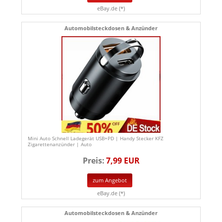
eBay.de (*)
Automobilsteckdosen & Anzünder
Mini Auto Schnell Ladegerät USB+PD | Handy Stecker KFZ
Zigarettenanzünder | Auto
Preis:
7,99 EUR
zum Angebot
eBay.de (*)
Automobilsteckdosen & Anzünder