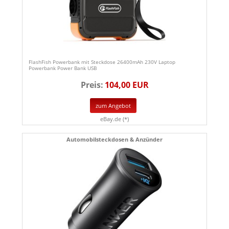
FlashFish Powerbank mit Steckdose 26400mAh 230V Laptop
Powerbank Power Bank USB
Preis:
104,00 EUR
zum Angebot
eBay.de (*)
Automobilsteckdosen & Anzünder