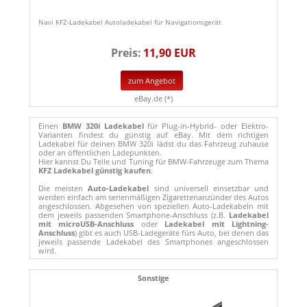
Navi KFZ-Ladekabel Autoladekabel für Navigationsgerät
Preis:
11,90 EUR
zum Angebot
eBay.de (*)
Einen
BMW 320i Ladekabel
für Plug-in-Hybrid- oder Elektro-
Varianten findest du günstig auf eBay. Mit dem richtigen
Ladekabel für deinen BMW 320i lädst du das Fahrzeug zuhause
oder an öffentlichen Ladepunkten.
Hier kannst Du Teile und Tuning für BMW-Fahrzeuge zum Thema
KFZ Ladekabel günstig kaufen
.
Die meisten
Auto-Ladekabel
sind universell einsetzbar und
werden einfach am serienmäßigen Zigarettenanzünder des Autos
angeschlossen. Abgesehen von speziellen Auto-Ladekabeln mit
dem jeweils passenden Smartphone-Anschluss (z.B.
Ladekabel
mit microUSB-Anschluss
oder
Ladekabel mit Lightning-
Anschluss
) gibt es auch USB-Ladegeräte fürs Auto, bei denen das
jeweils passende Ladekabel des Smartphones angeschlossen
wird.
Sonstige