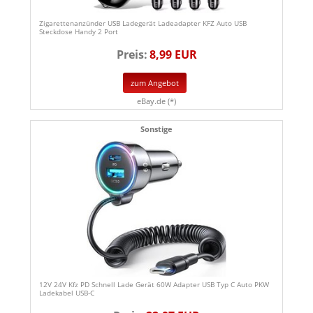
Zigarettenanzünder USB Ladegerät Ladeadapter KFZ Auto USB
Steckdose Handy 2 Port
Preis:
8,99 EUR
zum Angebot
eBay.de (*)
Sonstige
12V 24V Kfz PD Schnell Lade Gerät 60W Adapter USB Typ C Auto PKW
Ladekabel USB-C