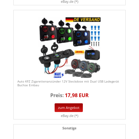
eBay.de (*)
Auto KFZ Zigarettenanzünder 12V Steckdose mit Dual USB Ladegerät
Buchse Einbau
Preis:
17,98 EUR
zum Angebot
eBay.de (*)
Sonstige