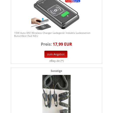
15W Auto KFZ Wireless Charger Ladegerät Induktiv Ladestation
Rutschfest Pad NEU
Preis:
17,99 EUR
zum Angebot
eBay.de (*)
Sonstige