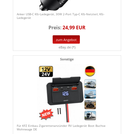
Anker USB-C Kfz-Ladegerät, 30W 2-Port Typ-C Kfz-Netzteil, Kfz-
Ladegerät
Preis:
24,99 EUR
zum Angebot
eBay.de (*)
Sonstige
Für KFZ Einbau Zigarettenanzünder RV Ladegerät Boot Buchse
Wohnwage DE