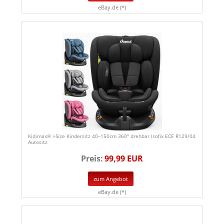
eBay.de (*)
Kidimax® i-Size Kindersitz 40–150cm 360° drehbar Isofix ECE R129/04
Autositz
Preis:
99,99 EUR
zum Angebot
eBay.de (*)