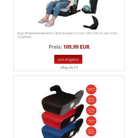
Auto Kindersitz Autositz i-Size Gruppe 2 3 von 100-150 cm von 3 bis
12 Jahren
Preis:
109,99 EUR
zum Angebot
eBay.de (*)