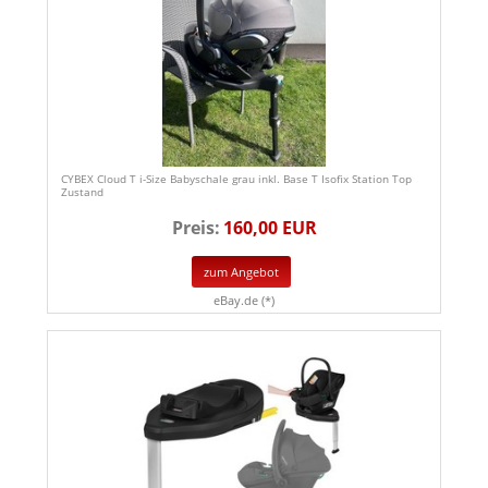
CYBEX Cloud T i-Size Babyschale grau inkl. Base T Isofix Station Top
Zustand
Preis:
160,00 EUR
zum Angebot
eBay.de (*)