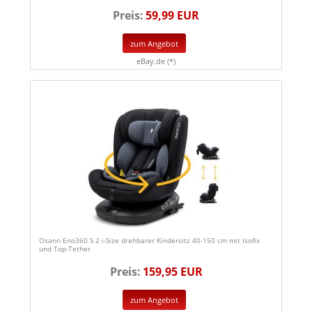
Preis:
59,99 EUR
zum Angebot
eBay.de (*)
Osann Eno360 S 2 i-Size drehbarer Kindersitz 40-150 cm mit Isofix
und Top-Tether
Preis:
159,95 EUR
zum Angebot