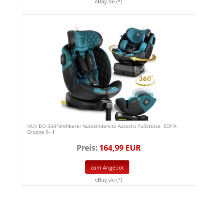
eBay.de (*)
NUKIDO 360°drehbarer Autokindersitz Autositz Fußstütze ISOFIX
Gruppe 0- II
Preis:
164,99 EUR
zum Angebot
eBay.de (*)