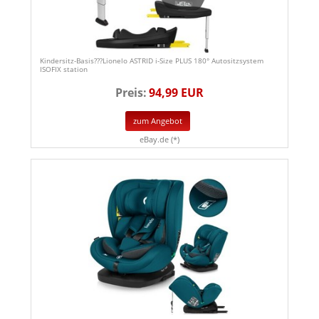
Kindersitz-Basis???Lionelo ASTRID i-Size PLUS 180° Autositzsystem
ISOFIX station
Preis:
94,99 EUR
zum Angebot
eBay.de (*)