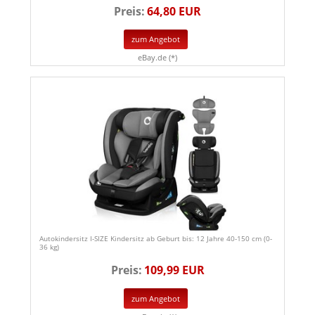
Preis:
64,80 EUR
zum Angebot
eBay.de (*)
Autokindersitz I-SIZE Kindersitz ab Geburt bis: 12 Jahre 40-150 cm (0-
36 kg)
Preis:
109,99 EUR
zum Angebot