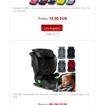
Daliya® QUBIX i-Size Kindersitzerhöhung Kindersitz Autositz125–150
cm Booster
Preis:
19,90 EUR
zum Angebot
eBay.de (*)
NUKIDO Autokindersitz Autositz Kinderautositz 15-36kg Gruppe 2+3
ECE
Preis:
89,99 EUR