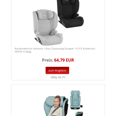
Autokindersitz Autositz i-Size Zulassung Gruppe 1+2+3 Kindersitz
ISOFIX 9-36kg
Preis:
64,79 EUR
zum Angebot
eBay.de (*)