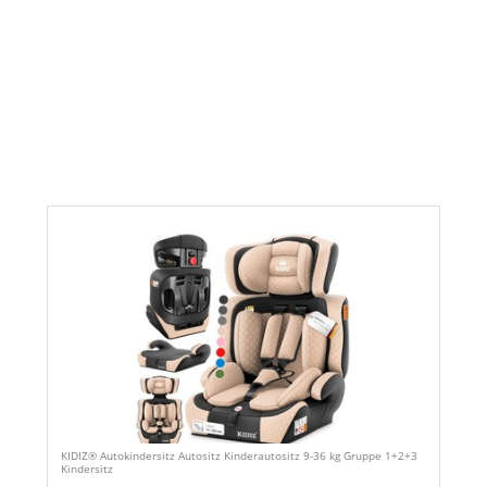
KIDIZ® Autokindersitz Autositz Kinderautositz 9-36 kg Gruppe 1+2+3
Kindersitz