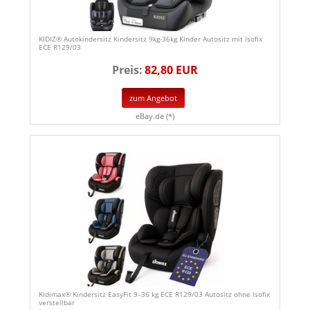
KIDIZ® Autokindersitz Kindersitz 9kg-36kg Kinder Autositz mit Isofix
ECE R129/03
Preis:
82,80 EUR
zum Angebot
eBay.de (*)
Kidimax® Kindersitz EasyFit 9–36 kg ECE R129/03 Autositz ohne Isofix
verstellbar