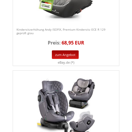
Kindersitzerhöhung Andy ISOFIX, Premium Kindersitz ECE R 129
geprüft grau
Preis:
68,95 EUR
zum Angebot
eBay.de (*)