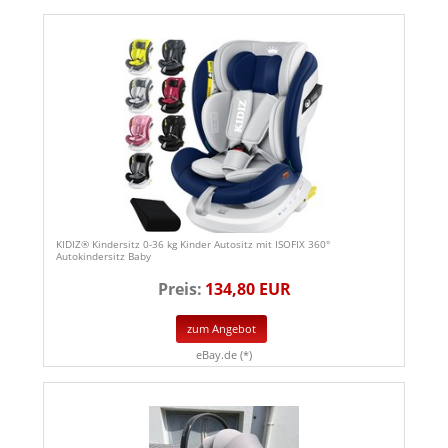
KIDIZ® Kindersitz 0-36 kg Kinder Autositz mit ISOFIX 360°
Autokindersitz Baby
Preis:
134,80 EUR
zum Angebot
eBay.de (*)