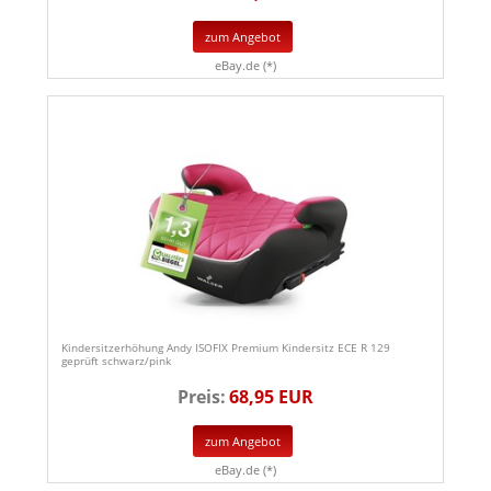
zum Angebot
eBay.de (*)
Kindersitzerhöhung Andy ISOFIX Premium Kindersitz ECE R 129
geprüft schwarz/pink
Preis:
68,95 EUR
zum Angebot
eBay.de (*)