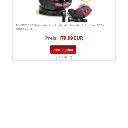
NUKIDO 360°drehbarer Autokindersitz Autositz Fußstütze ISOFIX
Gruppe 0- II
Preis:
179,99 EUR
zum Angebot
eBay.de (*)