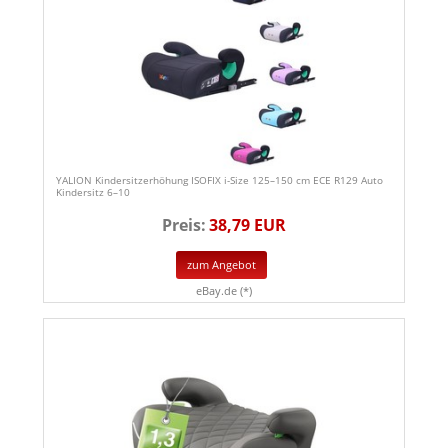
YALION Kindersitzerhöhung ISOFIX i-Size 125–150 cm ECE R129 Auto
Kindersitz 6–10
Preis:
38,79 EUR
zum Angebot
eBay.de (*)