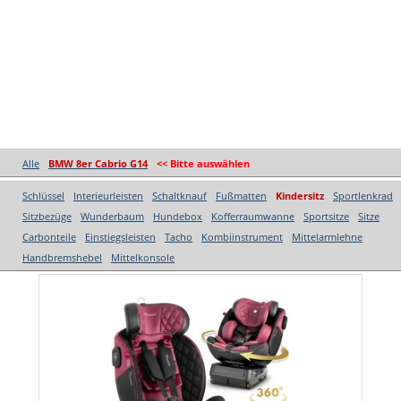
Alle
BMW 8er Cabrio G14
<< Bitte auswählen
Schlüssel
Interieurleisten
Schaltknauf
Fußmatten
Kindersitz
Sportlenkrad
Sitzbezüge
Wunderbaum
Hundebox
Kofferraumwanne
Sportsitze
Sitze
Carbonteile
Einstiegsleisten
Tacho
Kombiinstrument
Mittelarmlehne
Handbremshebel
Mittelkonsole