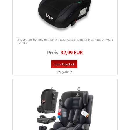
Kindersitzerhöhung mit Isofix, i-Size, Autokindersitz Max Plus, schwarz
| PETEX
Preis:
32,99 EUR
zum Angebot
eBay.de (*)