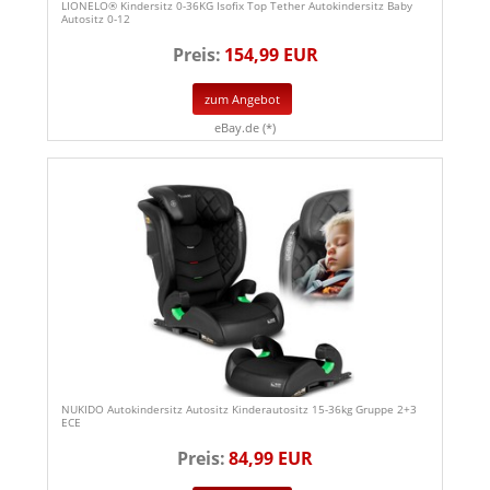
LIONELO® Kindersitz 0-36KG Isofix Top Tether Autokindersitz Baby
Autositz 0-12
Preis:
154,99 EUR
zum Angebot
eBay.de (*)
NUKIDO Autokindersitz Autositz Kinderautositz 15-36kg Gruppe 2+3
ECE
Preis:
84,99 EUR