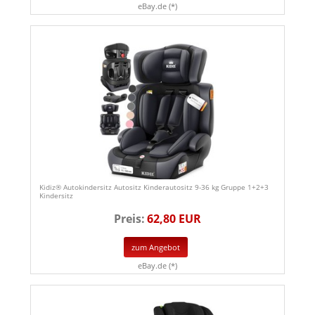
eBay.de (*)
Kidiz® Autokindersitz Autositz Kinderautositz 9-36 kg Gruppe 1+2+3
Kindersitz
Preis:
62,80 EUR
zum Angebot
eBay.de (*)