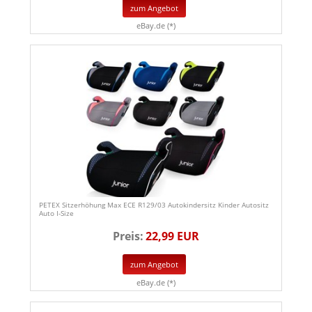
zum Angebot
eBay.de (*)
PETEX Sitzerhöhung Max ECE R129/03 Autokindersitz Kinder Autositz
Auto I-Size
Preis:
22,99 EUR
zum Angebot
eBay.de (*)