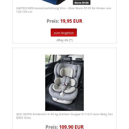
UNITED KIDS Autositzerhöhung Vito – iSize Norm R129 für Kinder von
126-150 cm
Preis:
19,95 EUR
zum Angebot
eBay.de (*)
360° ISOFIX Kindersitz 0–36 kg drehbar Gruppe 0+1/2/3 Auto Baby Sitz
G402 Grau
Preis:
109,90 EUR