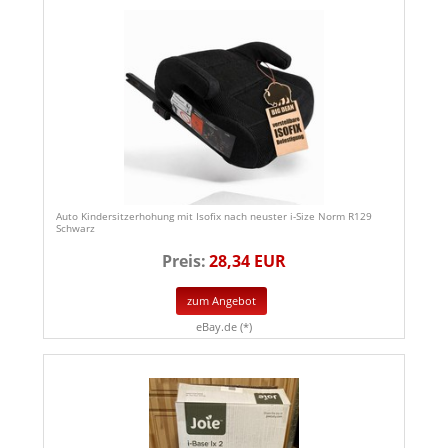
Auto Kindersitzerhohung mit Isofix nach neuster i-Size Norm R129
Schwarz
Preis:
28,34 EUR
zum Angebot
eBay.de (*)