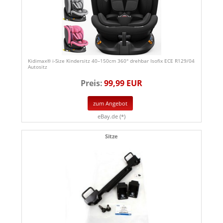
Kidimax® i-Size Kindersitz 40–150cm 360° drehbar Isofix ECE R129/04
Autositz
Preis:
99,99 EUR
zum Angebot
eBay.de (*)
Sitze