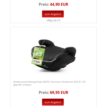
Preis:
44,90 EUR
zum Angebot
eBay.de (*)
Kindersitzerhöhung Andy ISOFIX, Premium Kindersitz ECE R 129
geprüft schwarz
Preis:
69,95 EUR
zum Angebot