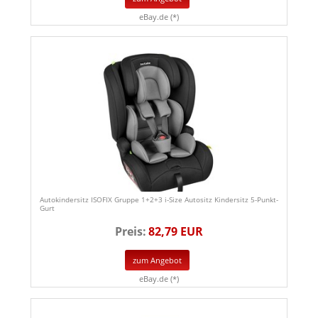
eBay.de (*)
Autokindersitz ISOFIX Gruppe 1+2+3 i-Size Autositz Kindersitz 5-Punkt-
Gurt
Preis:
82,79 EUR
zum Angebot
eBay.de (*)