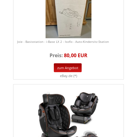
Joie - Basisstation - i-Base LX 2 - Isofix - Auto-Kindersitz-Station
Preis:
80,00 EUR
zum Angebot
eBay.de (*)