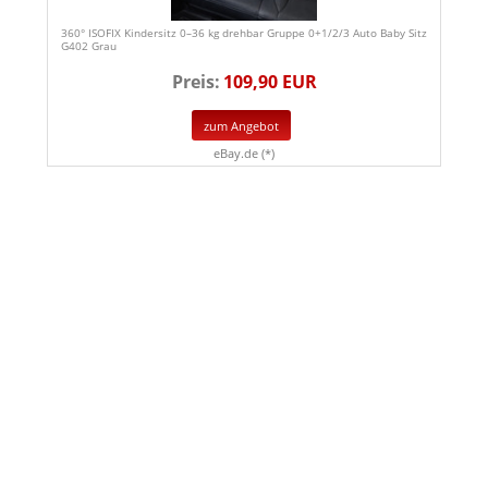
360° ISOFIX Kindersitz 0–36 kg drehbar Gruppe 0+1/2/3 Auto Baby Sitz
G402 Grau
Preis:
109,90 EUR
zum Angebot
eBay.de (*)