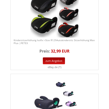
Kindersitzerhöhung Isofix i-Size R129Autokindersitz Sitzerhöhung Max
Plus |PETEX
Preis:
32,99 EUR
zum Angebot
eBay.de (*)