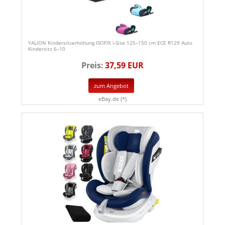
YALION Kindersitzerhöhung ISOFIX i-Size 125–150 cm ECE R129 Auto
Kindersitz 6–10
Preis:
37,59 EUR
zum Angebot
eBay.de (*)