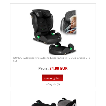
NUKIDO Autokindersitz Autositz Kinderautositz 15-36kg Gruppe 2+3
ECE
Preis:
84,99 EUR
zum Angebot
eBay.de (*)