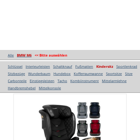
Alle
BMW M6
<< Bitte auswählen
Schlüssel
Interieurleisten
Schaltknauf
Fußmatten
Kindersitz
Sportlenkrad
Sitzbezüge
Wunderbaum
Hundebox
Kofferraumwanne
Sportsitze
Sitze
Carbonteile
Einstiegsleisten
Tacho
Kombiinstrument
Mittelarmlehne
Handbremshebel
Mittelkonsole