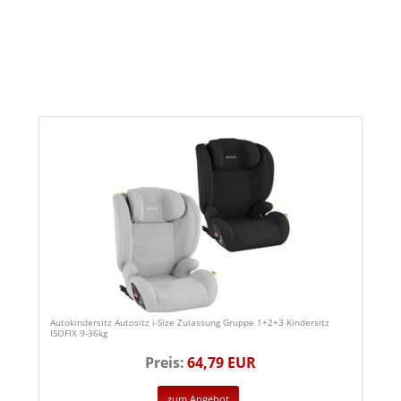
Autokindersitz Autositz i-Size Zulassung Gruppe 1+2+3 Kindersitz
ISOFIX 9-36kg
Preis:
64,79 EUR
zum Angebot