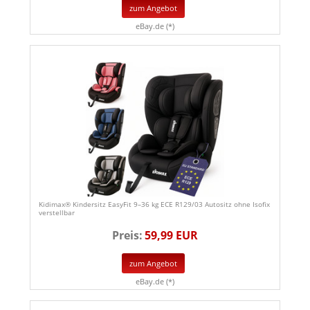
zum Angebot
eBay.de (*)
Kidimax® Kindersitz EasyFit 9–36 kg ECE R129/03 Autositz ohne Isofix
verstellbar
Preis:
59,99 EUR
zum Angebot
eBay.de (*)