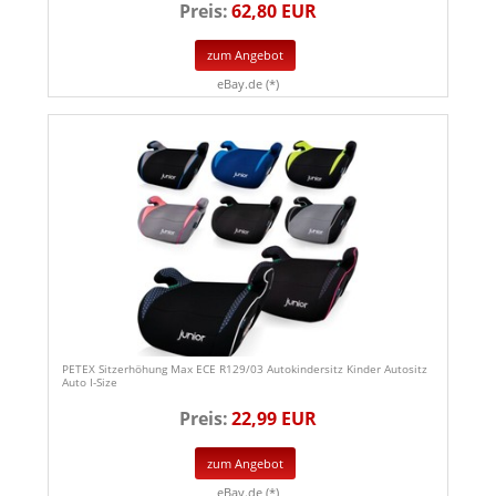
Preis:
62,80 EUR
zum Angebot
eBay.de (*)
PETEX Sitzerhöhung Max ECE R129/03 Autokindersitz Kinder Autositz
Auto I-Size
Preis:
22,99 EUR
zum Angebot
eBay.de (*)