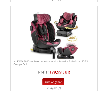
NUKIDO 360°drehbarer Autokindersitz Autositz Fußstütze ISOFIX
Gruppe 0- II
Preis:
179,99 EUR
zum Angebot
eBay.de (*)