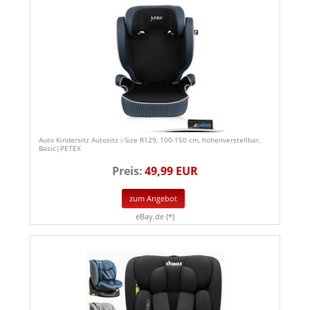
Auto Kindersitz Autositz i-Size R129, 100-150 cm, höhenverstellbar,
Basic|PETEX
Preis:
49,99 EUR
zum Angebot
eBay.de (*)