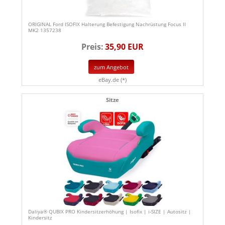
ORIGINAL Ford ISOFIX Halterung Befestigung Nachrüstung Focus II
MK2 1357238
Preis:
35,90 EUR
zum Angebot
eBay.de (*)
Sitze
Daliya® QUBIX PRO Kindersitzerhöhung | Isofix | i-SIZE | Autositz |
Kindersitz