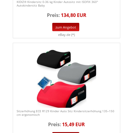
KIDIZ® Kindersitz 0-36 kg Kinder Autositz mit ISOFIX 360°
Autokindersitz Baby
Preis:
134,80 EUR
zum Angebot
eBay.de (*)
Sitzerhöhung ECE R129 Kinder Auto Sitz Kindersitzerhöhung 135–150
cm ergonomisch
Preis:
15,49 EUR