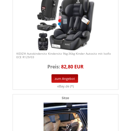
KIDIZ® Autokindersitz Kindersitz 9kg-36kg Kinder Autositz mit Isofix
ECE R129/03
Preis:
82,80 EUR
zum Angebot
eBay.de (*)
Sitze