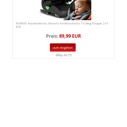
NUKIDO Autokindersitz Autositz Kinderautositz 15-36kg Gruppe 2+3
ECE
Preis:
89,99 EUR
zum Angebot
eBay.de (*)