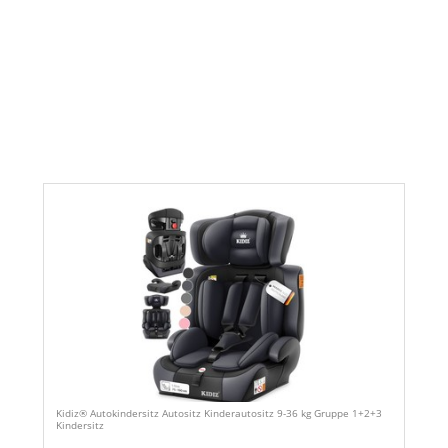
Kidiz® Autokindersitz Autositz Kinderautositz 9-36 kg Gruppe 1+2+3
Kindersitz