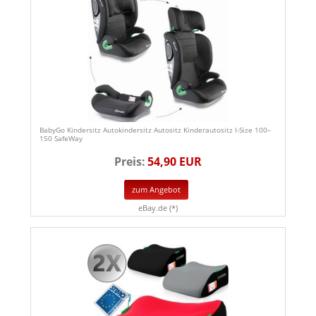
BabyGo Kindersitz Autokindersitz Autositz Kinderautositz I-Size 100–
150 SafeWay
Preis:
54,90 EUR
zum Angebot
eBay.de (*)