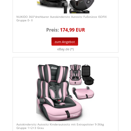
NUKIDO 360°drehbarer Autokindersitz Autositz Fußstütze ISOFIX
Gruppe 0- II
Preis:
174,99 EUR
zum Angebot
eBay.de (*)
Autokindersitz Autositz Kinderautositz mit Extrapolster 9-36kg
Gruppe 1+2+3 Grau