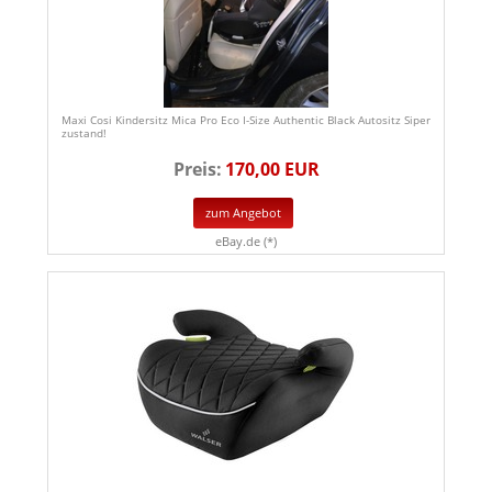
Maxi Cosi Kindersitz Mica Pro Eco I-Size Authentic Black Autositz Siper
zustand!
Preis:
170,00 EUR
zum Angebot
eBay.de (*)