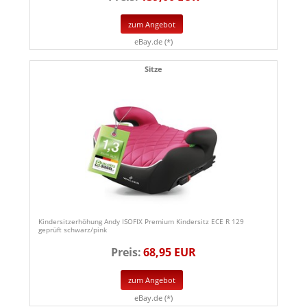
zum Angebot
eBay.de (*)
Sitze
Kindersitzerhöhung Andy ISOFIX Premium Kindersitz ECE R 129
geprüft schwarz/pink
Preis:
68,95 EUR
zum Angebot
eBay.de (*)