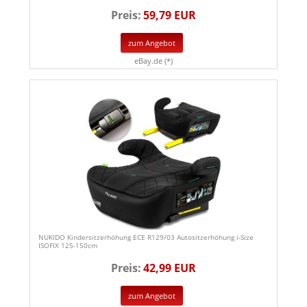
Preis:
59,79 EUR
zum Angebot
eBay.de (*)
NUKIDO Kindersitzerhöhung ECE R129/03 Autositzerhöhung i-Size
ISOFIX 125-150cm
Preis:
42,99 EUR
zum Angebot