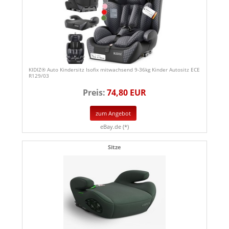
KIDIZ® Auto Kindersitz Isofix mitwachsend 9-36kg Kinder Autositz ECE
R129/03
Preis:
74,80 EUR
zum Angebot
eBay.de (*)
Sitze