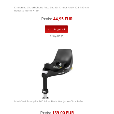
Kindersitz Sitzerhöhung Auto Sitz für Kinder Andy 125-150 cm,
neueste Norm R129
Preis:
44,95 EUR
zum Angebot
eBay.de (*)
Maxi-Cosi FamilyFix 360 i-Size Basis 0–4 Jahre Click & Go
Preis:
139,00 EUR