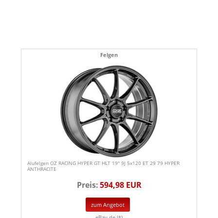
Felgen
Alufelgen OZ RACING HYPER GT HLT 19" 9J 5x120 ET 29 79 HYPER
ANTHRACITE
Preis:
594,98 EUR
zum Angebot
eBay.de (*)