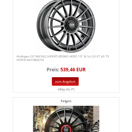
Alufelgen OZ RACING SUPERTURISMO AERO 19" 9J 5x120 ET 40 79
HYPER ANTHRACITE
Preis:
539,46 EUR
zum Angebot
eBay.de (*)
Felgen