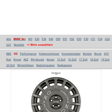
Alle
BMW 3er
M3
E30
E36
E46
E90
E91
E92
E93
F30
F31
F34
G20
G21
Modelle
<< Bitte auswählen
BBS
OZ
Performance
Felgenschlösser
Kompletträder
Borbet
Brock
ATS
Rial
Ronal
AEZ
RH-Alurad
Alutec
15 Zoll
16 Zoll
17 Zoll
18 Zoll
19 Zoll
20 Zoll
Winterfelgen
Radschrauben
Radkappen
Felgen