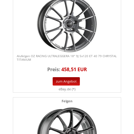
Alufelgen OZ RACING ULTRALEGGERA 18" 9J 5x120 ET 40 79 CHRYSTAL
TITANIUM
Preis:
458,51 EUR
zum Angebot
eBay.de (*)
Felgen