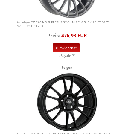
Alufelgen OZ RACING SUPERTURISMO LM 19" 8.5J 5x120 ET 34 79
MATT RACE SILVER
Preis:
476,93 EUR
zum Angebot
eBay.de (*)
Felgen
Alufelgen OZ RACING ULTRALEGGERA 17" 8J 5x120 ET 40 79 MATT