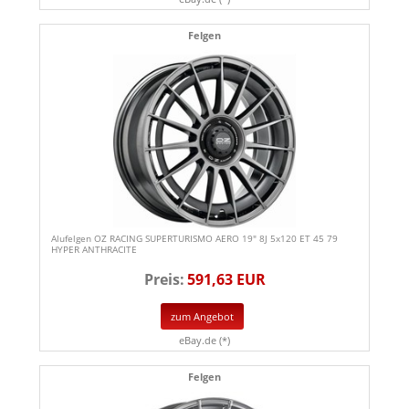
Felgen
Alufelgen OZ RACING SUPERTURISMO AERO 19" 8J 5x120 ET 45 79
HYPER ANTHRACITE
Preis:
591,63 EUR
zum Angebot
eBay.de (*)
Felgen