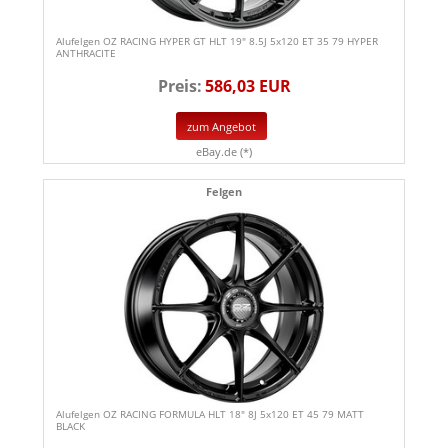
Alufelgen OZ RACING HYPER GT HLT 19" 8.5J 5x120 ET 35 79 HYPER
ANTHRACITE
Preis:
586,03 EUR
zum Angebot
eBay.de (*)
Felgen
Alufelgen OZ RACING FORMULA HLT 18" 8J 5x120 ET 45 79 MATT
BLACK