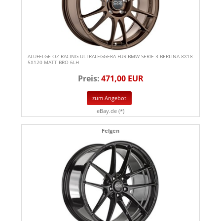
ALUFELGE OZ RACING ULTRALEGGERA FUR BMW SERIE 3 BERLINA 8X18
5X120 MATT BRO 6LH
Preis:
471,00 EUR
zum Angebot
eBay.de (*)
Felgen