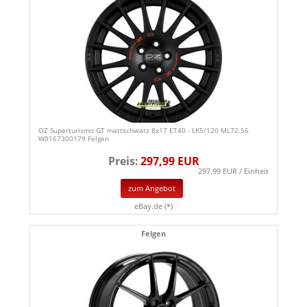
OZ Superturismo GT mattschwarz 8x17 ET40 - LK5/120 ML72.56
W0167300179 Felgen
Preis:
297,99 EUR
297.99 EUR / Einheit
zum Angebot
eBay.de (*)
Felgen