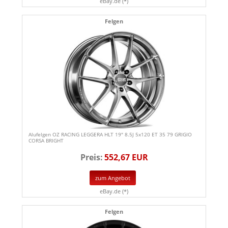
eBay.de (*)
Felgen
Alufelgen OZ RACING LEGGERA HLT 19" 8.5J 5x120 ET 35 79 GRIGIO
CORSA BRIGHT
Preis:
552,67 EUR
zum Angebot
eBay.de (*)
Felgen