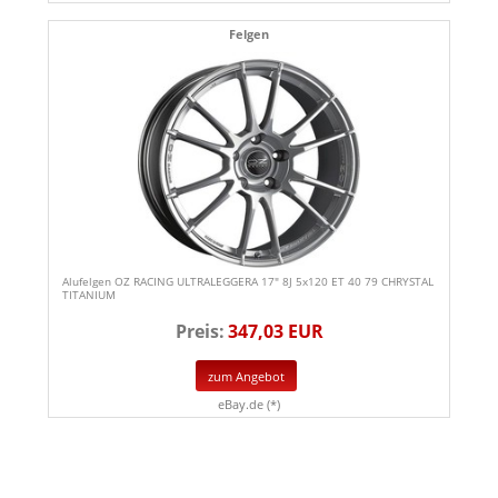
Felgen
Alufelgen OZ RACING ULTRALEGGERA 17" 8J 5x120 ET 40 79 CHRYSTAL
TITANIUM
Preis:
347,03 EUR
zum Angebot
eBay.de (*)