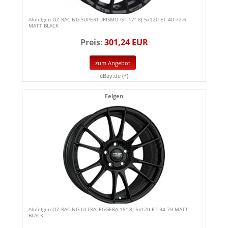
Alufelgen OZ RACING SUPERTURISMO GT 17" 8J 5x120 ET 40 72.6
MATT BLACK
Preis:
301,24 EUR
zum Angebot
eBay.de (*)
Felgen
Alufelgen OZ RACING ULTRALEGGERA 18" 8J 5x120 ET 34 79 MATT
BLACK