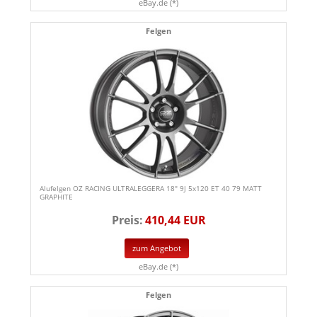
eBay.de (*)
Felgen
Alufelgen OZ RACING ULTRALEGGERA 18" 9J 5x120 ET 40 79 MATT
GRAPHITE
Preis:
410,44 EUR
zum Angebot
eBay.de (*)
Felgen