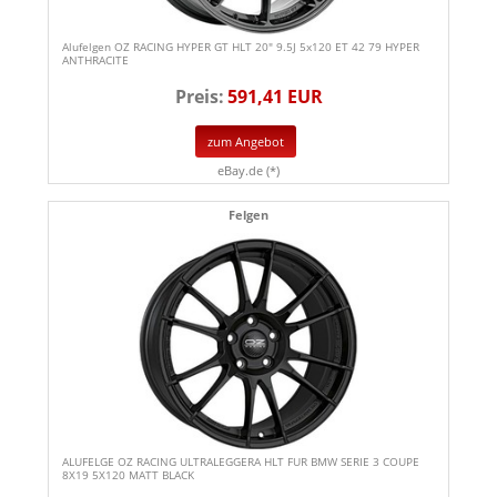
Alufelgen OZ RACING HYPER GT HLT 20" 9.5J 5x120 ET 42 79 HYPER
ANTHRACITE
Preis:
591,41 EUR
zum Angebot
eBay.de (*)
Felgen
ALUFELGE OZ RACING ULTRALEGGERA HLT FUR BMW SERIE 3 COUPE
8X19 5X120 MATT BLACK