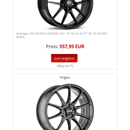
Alufelgen OZ RACING LEGGERA HLT 19" 9J 5x120 ET 40 79 GLOSSY
BLACK
Preis:
557,95 EUR
zum Angebot
eBay.de (*)
Felgen