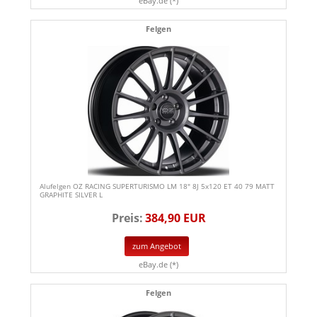
eBay.de (*)
Felgen
Alufelgen OZ RACING SUPERTURISMO LM 18" 8J 5x120 ET 40 79 MATT
GRAPHITE SILVER L
Preis:
384,90 EUR
zum Angebot
eBay.de (*)
Felgen