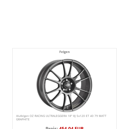
Felgen
Alufelgen OZ RACING ULTRALEGGERA 18" 8J 5x120 ET 40 79 MATT
GRAPHITE
Preis:
454,04 EUR