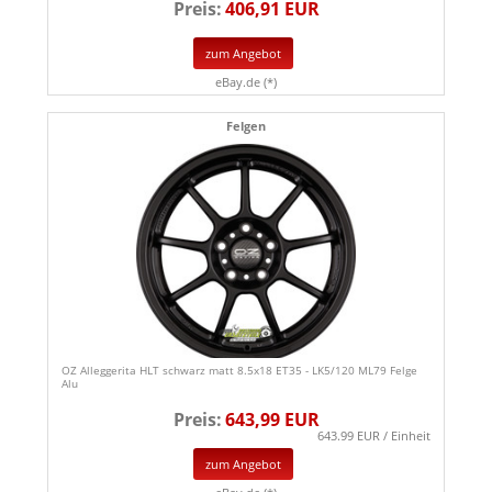
Preis:
406,91 EUR
zum Angebot
eBay.de (*)
Felgen
OZ Alleggerita HLT schwarz matt 8.5x18 ET35 - LK5/120 ML79 Felge
Alu
Preis:
643,99 EUR
643.99 EUR / Einheit
zum Angebot