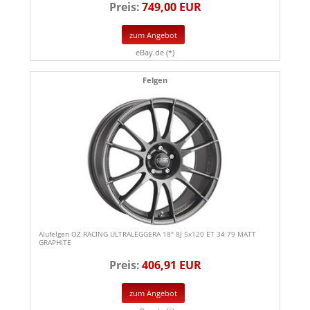
Preis:
749,00 EUR
zum Angebot
eBay.de (*)
Felgen
Alufelgen OZ RACING ULTRALEGGERA 18" 8J 5x120 ET 34 79 MATT
GRAPHITE
Preis:
406,91 EUR
zum Angebot