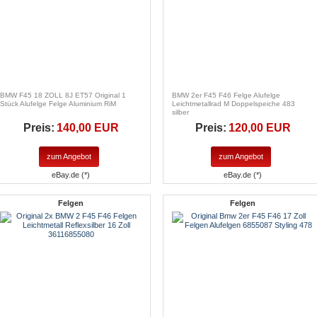
BMW F45 18 ZOLL 8J ET57 Original 1
BMW 2er F45 F46 Felge Alufelge
Stück Alufelge Felge Aluminium RiM
Leichtmetallrad M Doppelspeiche 483
silber
Preis:
140,00 EUR
Preis:
120,00 EUR
zum Angebot
zum Angebot
eBay.de (*)
eBay.de (*)
Felgen
Felgen