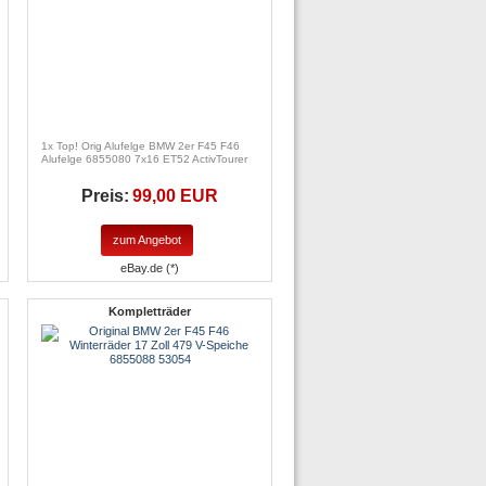
1x Top! Orig Alufelge BMW 2er F45 F46
Alufelge 6855080 7x16 ET52 ActivTourer
Preis:
99,00 EUR
zum Angebot
eBay.de (*)
Kompletträder