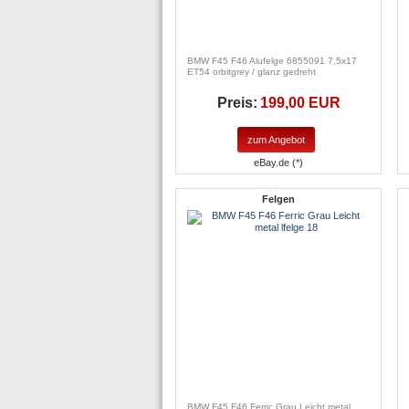
BMW F45 F46 Alufelge 6855091 7,5x17
ET54 orbitgrey / glanz gedreht
Preis:
199,00 EUR
zum Angebot
eBay.de (*)
Felgen
BMW F45 F46 Ferric Grau Leicht metal