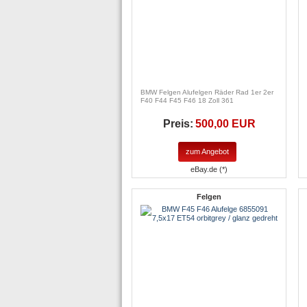
BMW Felgen Alufelgen Räder Rad 1er 2er
F40 F44 F45 F46 18 Zoll 361
Preis:
500,00 EUR
zum Angebot
eBay.de (*)
Felgen