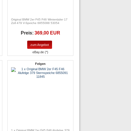
Original BMW 2er F45 F46 Winterräder 17
Zoll 479 V-Speiche 6855088 53054
Preis:
369,00 EUR
zum Angebot
eBay.de (*)
Felgen
1 x Original BMW 2er F45 F46 Alufelge 379