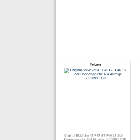
Felgen
Original BMW 2er AT F45 GT F46 18 Zoll
Doppelspeiche 484 Alufelge 6855093 TOP