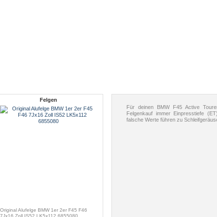
Felgen
Für deinen BMW F45 Active Tourer
Felgenkauf immer Einpresstiefe (
falsche Werte führen zu Schleifgeräu
Original Alufelge BMW 1er 2er F45 F46
7Jx16 Zoll IS52 LK5x112 6855080