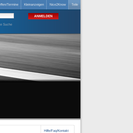
effen/Termine
Kleinanzeigen
Nice2Know
Teile
te Suche
Hilfe/Faq/Kontakt