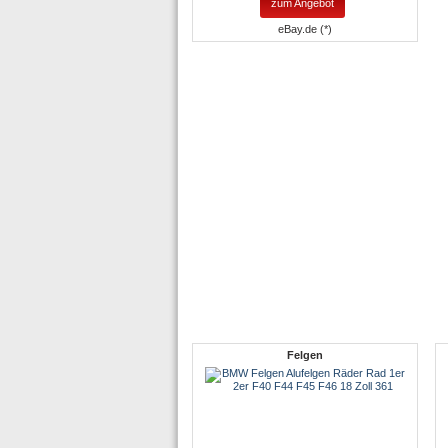
zum Angebot
eBay.de (*)
Felgen