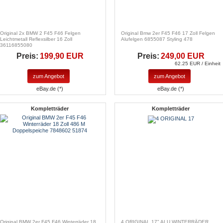
Original 2x BMW 2 F45 F46 Felgen
Original Bmw 2er F45 F46 17 Zoll Felgen
Leichtmetall Reflexsilber 16 Zoll
Alufelgen 6855087 Styling 478
36116855080
Preis:
199,90 EUR
Preis:
249,00 EUR
62.25 EUR / Einheit
zum Angebot
zum Angebot
eBay.de (*)
eBay.de (*)
Kompletträder
Kompletträder
Original BMW 2er F45 F46 Winterräder 18
4 ORIGINAL 17" ALU WINTERRÄDER