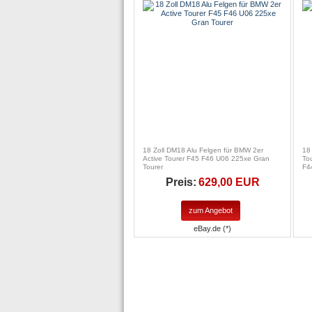
18 Zoll DM18 Alu Felgen für BMW 2er
18
Active Tourer F45 F46 U06 225xe Gran
To
Tourer
F4
Preis:
629,00 EUR
zum Angebot
eBay.de (*)