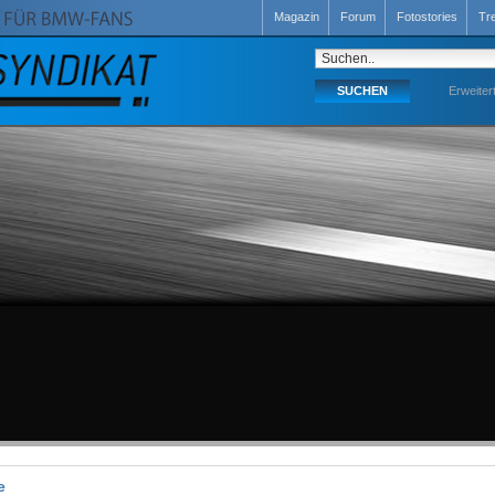
Magazin
Forum
Fotostories
Tr
Erweiter
e