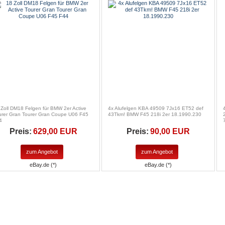
 Zoll DM18 Felgen für BMW 2er Active
4x Alufelgen KBA 49509 7Jx16 ET52 def
urer Gran Tourer Gran Coupe U06 F45
43Tkm! BMW F45 218i 2er 18.1990.230
4
Preis:
629,00 EUR
Preis:
90,00 EUR
zum Angebot
zum Angebot
eBay.de (*)
eBay.de (*)