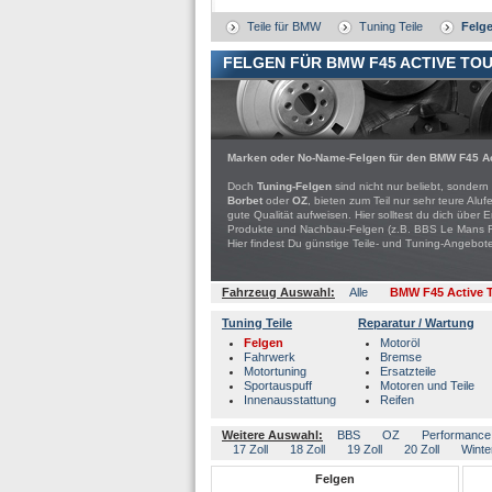
Teile für BMW
Tuning Teile
Felge
FELGEN FÜR BMW F45 ACTIVE TO
Marken oder No-Name-Felgen für den BMW F45 Ac
Doch
Tuning-Felgen
sind nicht nur beliebt, sondern
Borbet
oder
OZ
, bieten zum Teil nur sehr teure A
gute Qualität aufweisen. Hier solltest du dich über
Produkte und Nachbau-Felgen (z.B. BBS Le Mans Rep
Hier findest Du günstige Teile- und Tuning-Ange
Fahrzeug Auswahl:
Alle
BMW F45 Active T
Tuning Teile
Reparatur / Wartung
Felgen
Motoröl
Fahrwerk
Bremse
Motortuning
Ersatzteile
Sportauspuff
Motoren und Teile
Innenausstattung
Reifen
Weitere Auswahl:
BBS
OZ
Performance
17 Zoll
18 Zoll
19 Zoll
20 Zoll
Winte
Felgen