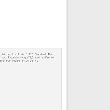
 ist der Lochkreis 5×120 Standard. Beim
ET) und Nabenbohrung (72,6 mm) prüfen —
schen oder Problemen bei der HU.