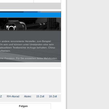
andere renommierte Hersteller, zum Beispiel
echt sein und können unter Umständen eine sehr
aktuellsten Testberichte im Auge behalten. China-
aufweisen.
eine Provision. Für Sie entstehen keine Mehrkosten.
EZ
RH-Alurad
Alutec
15 Zoll
16 Zoll
Felgen