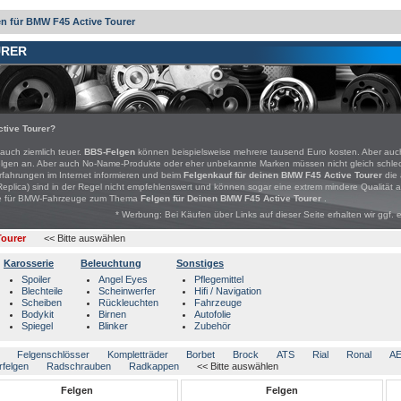
n für BMW F45 Active Tourer
URER
tive Tourer?
 auch ziemlich teuer.
BBS-Felgen
können beispielsweise mehrere tausend Euro kosten. Aber auch 
lufelgen an. Aber auch No-Name-Produkte oder eher unbekannte Marken müssen nicht gleich schl
 Erfahrungen im Internet informieren und beim
Felgenkauf für deinen BMW F45 Active Tourer
die 
lica) sind in der Regel nicht empfehlenswert und können sogar eine extrem mindere Qualität 
bote für BMW-Fahrzeuge zum Thema
Felgen für Deinen BMW F45 Active Tourer
.
* Werbung: Bei Käufen über Links auf dieser Seite erhalten wir ggf. 
ourer
<< Bitte auswählen
Karosserie
Beleuchtung
Sonstiges
Spoiler
Angel Eyes
Pflegemittel
Blechteile
Scheinwerfer
Hifi / Navigation
Scheiben
Rückleuchten
Fahrzeuge
Bodykit
Birnen
Autofolie
Spiegel
Blinker
Zubehör
Felgenschlösser
Kompletträder
Borbet
Brock
ATS
Rial
Ronal
A
rfelgen
Radschrauben
Radkappen
<< Bitte auswählen
Felgen
Felgen