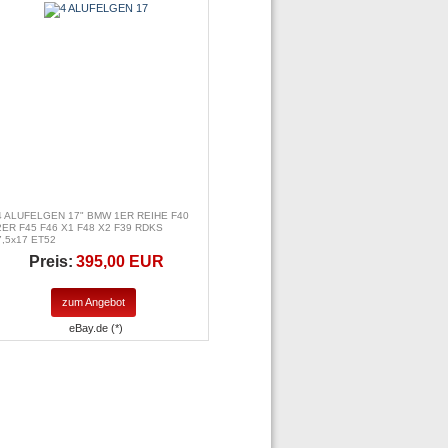
4 ALUFELGEN 17" BMW 1ER REIHE F40
2ER F45 F46 X1 F48 X2 F39 RDKS
7,5x17 ET52
Preis:
395,00 EUR
zum Angebot
eBay.de (*)