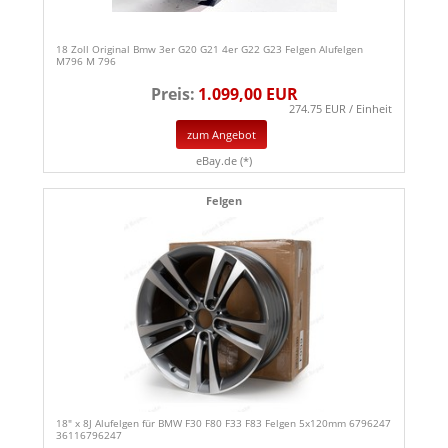
18 Zoll Original Bmw 3er G20 G21 4er G22 G23 Felgen Alufelgen
M796 M 796
Preis:
1.099,00 EUR
274.75 EUR / Einheit
zum Angebot
eBay.de (*)
Felgen
18" x 8J Alufelgen für BMW F30 F80 F33 F83 Felgen 5x120mm 6796247
36116796247