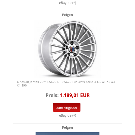
eBay.de (*)
Felgen
4 Keskin Jantes 20'''' 8,5X20 ET 9,5X20 Für BMW Serie 3 4 5 X1 X2 X3
X4 E90
Preis:
1.189,01 EUR
zum Angebot
eBay.de (*)
Felgen