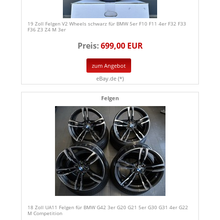
19 Zoll Felgen V2 Wheels schwarz für BMW 5er F10 F11 4er F32 F33
F36 Z3 Z4 M 3er
Preis:
699,00 EUR
zum Angebot
eBay.de (*)
Felgen
18 Zoll UA11 Felgen für BMW G42 3er G20 G21 5er G30 G31 4er G22
M Competition