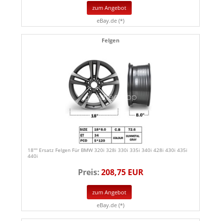
zum Angebot
eBay.de (*)
Felgen
18'''' Ersatz Felgen Für BMW 320i 328i 330i 335i 340i 428i 430i 435i
440i
Preis:
208,75 EUR
zum Angebot
eBay.de (*)