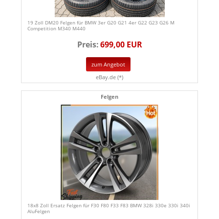
19 Zoll DM20 Felgen für BMW 3er G20 G21 4er G22 G23 G26 M
Competition M340 M440
Preis:
699,00 EUR
zum Angebot
eBay.de (*)
Felgen
18x8 Zoll Ersatz Felgen für F30 F80 F33 F83 BMW 328i 330e 330i 340i
AluFelgen