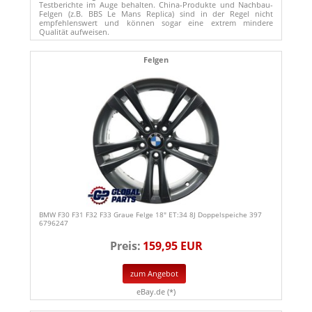
Testberichte im Auge behalten. China-Produkte und Nachbau-
Felgen (z.B. BBS Le Mans Replica) sind in der Regel nicht
empfehlenswert und können sogar eine extrem mindere
Qualität aufweisen.
Felgen
BMW F30 F31 F32 F33 Graue Felge 18" ET:34 8J Doppelspeiche 397
6796247
Preis:
159,95 EUR
zum Angebot
eBay.de (*)