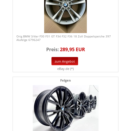
Orig BMW 3/4er F30 F31 GT F34 F32 F36 18 Zoll Doppelspeiche 397
Alufelge 6796247
Preis:
289,95 EUR
zum Angebot
eBay.de (*)
Felgen