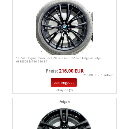
18 Zoll Original Bmw 3er G20 G21 4er G22 G23 Felge Alufelge
6885306 M796 796 34
Preis:
216,00 EUR
216.00 EUR / Einheit
zum Angebot
eBay.de (*)
Felgen