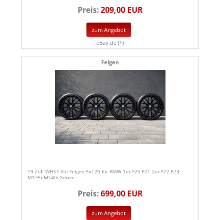
Preis:
209,00 EUR
zum Angebot
eBay.de (*)
Felgen
19 Zoll WH37 Alu Felgen 5x120 für BMW 1er F20 F21 2er F22 F23
M135i M140i Xdrive
Preis:
699,00 EUR
zum Angebot