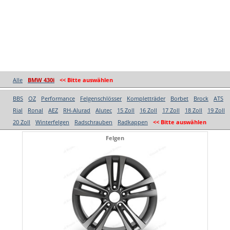
Alle
BMW 430i
<< Bitte auswählen
BBS
OZ
Performance
Felgenschlösser
Kompletträder
Borbet
Brock
ATS
Rial
Ronal
AEZ
RH-Alurad
Alutec
15 Zoll
16 Zoll
17 Zoll
18 Zoll
19 Zoll
20 Zoll
Winterfelgen
Radschrauben
Radkappen
<< Bitte auswählen
Felgen