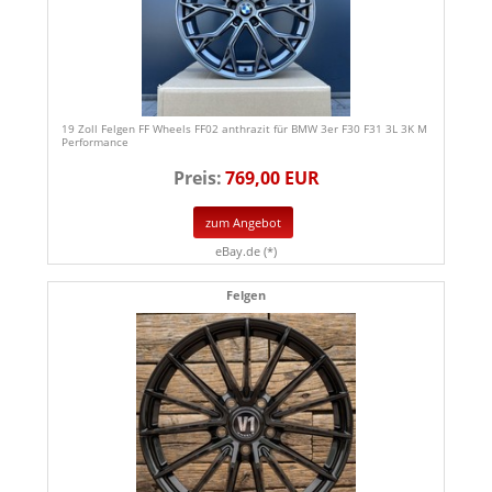
19 Zoll Felgen FF Wheels FF02 anthrazit für BMW 3er F30 F31 3L 3K M
Performance
Preis:
769,00 EUR
zum Angebot
eBay.de (*)
Felgen