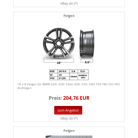
eBay.de (*)
Felgen
18 x 8 Felgen für BMW 320i 328i 330e 330i 335i 340i F30 F80 F33 F83
AluFelgen
Preis:
204,76 EUR
zum Angebot
eBay.de (*)
Felgen