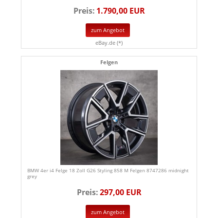
Preis:
1.790,00 EUR
zum Angebot
eBay.de (*)
Felgen
BMW 4er i4 Felge 18 Zoll G26 Styling 858 M Felgen 8747286 midnight
grey
Preis:
297,00 EUR
zum Angebot