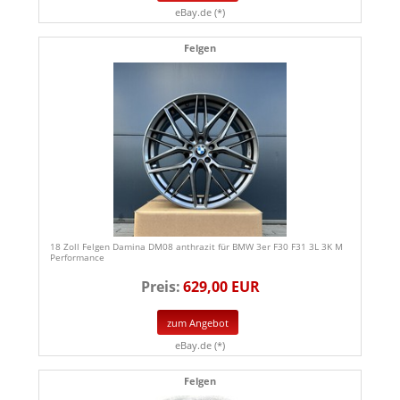
eBay.de (*)
Felgen
18 Zoll Felgen Damina DM08 anthrazit für BMW 3er F30 F31 3L 3K M
Performance
Preis:
629,00 EUR
zum Angebot
eBay.de (*)
Felgen