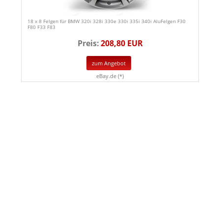
18 x 8 Felgen für BMW 320i 328i 330e 330i 335i 340i AluFelgen F30
F80 F33 F83
Preis:
208,80 EUR
zum Angebot
eBay.de (*)