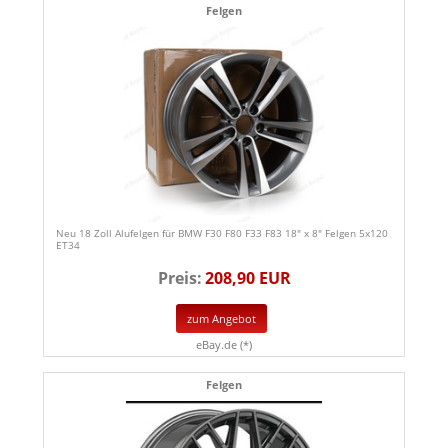
Felgen
Neu 18 Zoll Alufelgen für BMW F30 F80 F33 F83 18" x 8" Felgen 5x120
ET34
Preis:
208,90 EUR
zum Angebot
eBay.de (*)
Felgen