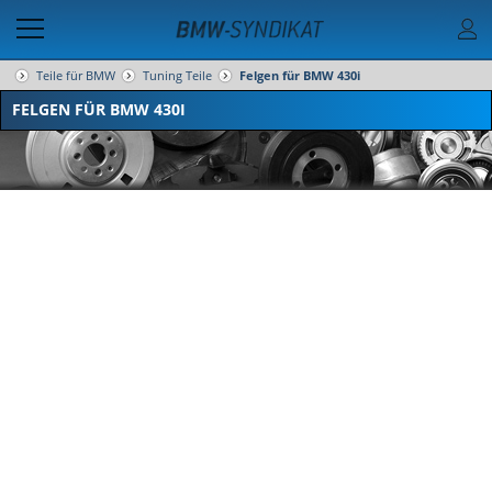
Teile für BMW
Tuning Teile
Felgen für BMW 430i
FELGEN FÜR BMW 430I