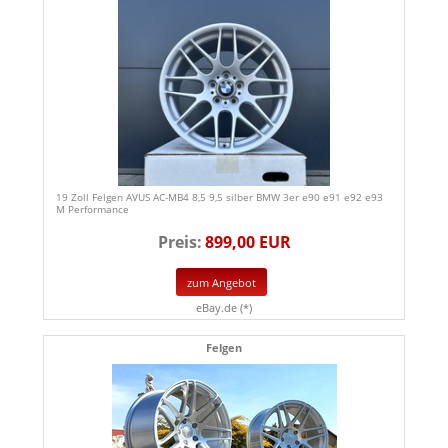
19 Zoll Felgen AVUS AC-MB4 8,5 9,5 silber BMW 3er e90 e91 e92 e93
M Performance
Preis:
899,00 EUR
zum Angebot
eBay.de (*)
Felgen