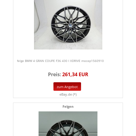
felge BMW 4 GRAN COUPE F36 430 I XDRIVE mocep1560910
Preis:
261,34 EUR
zum Angebot
eBay.de (*)
Felgen