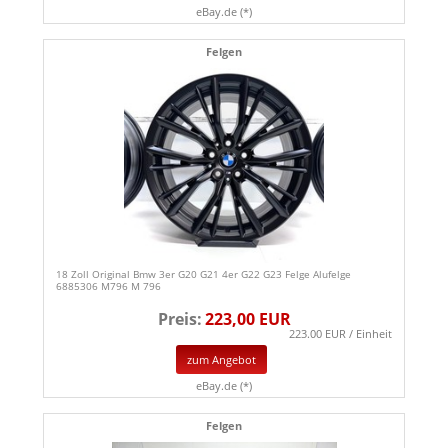
eBay.de (*)
Felgen
18 Zoll Original Bmw 3er G20 G21 4er G22 G23 Felge Alufelge
6885306 M796 M 796
Preis:
223,00 EUR
223.00 EUR / Einheit
zum Angebot
eBay.de (*)
Felgen