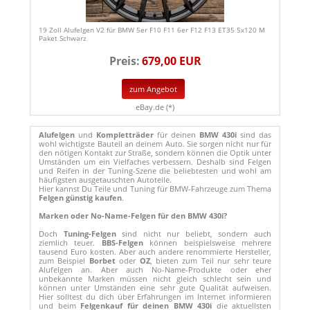
19 Zoll Alufelgen V2 für BMW 5er F10 F11 6er F12 F13 ET35 5x120 M
Paket Schwarz
Preis:
679,00 EUR
zum Angebot
eBay.de (*)
Alufelgen
und
Kompletträder
für deinen
BMW 430i
sind das
wohl wichtigste Bauteil an deinem Auto. Sie sorgen nicht nur für
den nötigen Kontakt zur Straße, sondern können die Optik unter
Umständen um ein Vielfaches verbessern. Deshalb sind Felgen
und Reifen in der Tuning-Szene die beliebtesten und wohl am
häufigsten ausgetauschten Autoteile.
Hier kannst Du Teile und Tuning für BMW-Fahrzeuge zum Thema
Felgen günstig kaufen
.
Marken oder No-Name-Felgen für den BMW 430i?
Doch
Tuning-Felgen
sind nicht nur beliebt, sondern auch
ziemlich teuer.
BBS-Felgen
können beispielsweise mehrere
tausend Euro kosten. Aber auch andere renommierte Hersteller,
zum Beispiel
Borbet
oder
OZ
, bieten zum Teil nur sehr teure
Alufelgen an. Aber auch No-Name-Produkte oder eher
unbekannte Marken müssen nicht gleich schlecht sein und
können unter Umständen eine sehr gute Qualität aufweisen.
Hier solltest du dich über Erfahrungen im Internet informieren
und beim
Felgenkauf für deinen BMW 430i
die aktuellsten