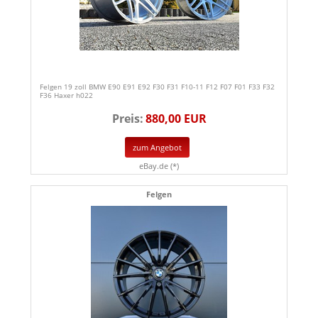
Felgen 19 zoll BMW E90 E91 E92 F30 F31 F10-11 F12 F07 F01 F33 F32
F36 Haxer h022
Preis:
880,00 EUR
zum Angebot
eBay.de (*)
Felgen