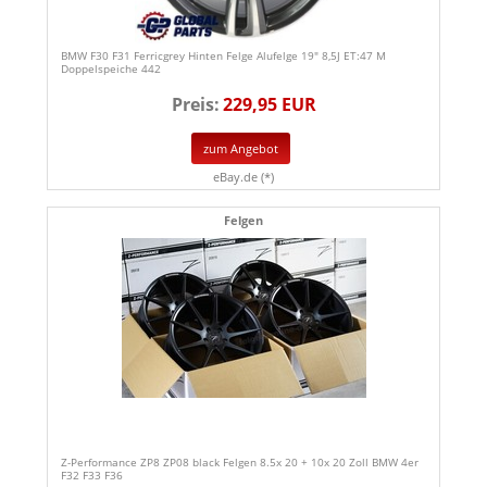
BMW F30 F31 Ferricgrey Hinten Felge Alufelge 19" 8,5J ET:47 M
Doppelspeiche 442
Preis:
229,95 EUR
zum Angebot
eBay.de (*)
Felgen
Z-Performance ZP8 ZP08 black Felgen 8.5x 20 + 10x 20 Zoll BMW 4er
F32 F33 F36