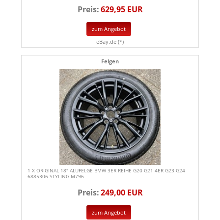
Preis:
629,95 EUR
zum Angebot
eBay.de (*)
Felgen
1 X ORIGINAL 18" ALUFELGE BMW 3ER REIHE G20 G21 4ER G23 G24
6885306 STYLING M796
Preis:
249,00 EUR
zum Angebot