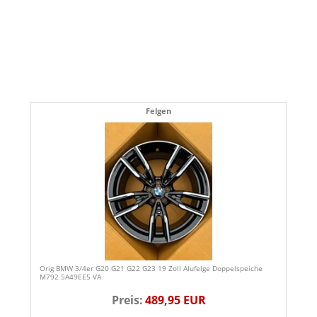
Felgen
Orig BMW 3/4er G20 G21 G22 G23 19 Zoll Alufelge Doppelspeiche
M792 5A49EE5 VA
Preis:
489,95 EUR