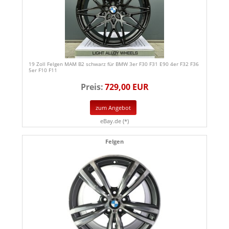
19 Zoll Felgen MAM B2 schwarz für BMW 3er F30 F31 E90 4er F32 F36
5er F10 F11
Preis:
729,00 EUR
zum Angebot
eBay.de (*)
Felgen