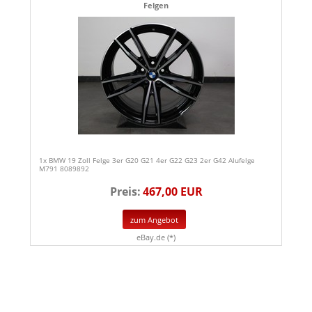
Felgen
1x BMW 19 Zoll Felge 3er G20 G21 4er G22 G23 2er G42 Alufelge
M791 8089892
Preis:
467,00 EUR
zum Angebot
eBay.de (*)