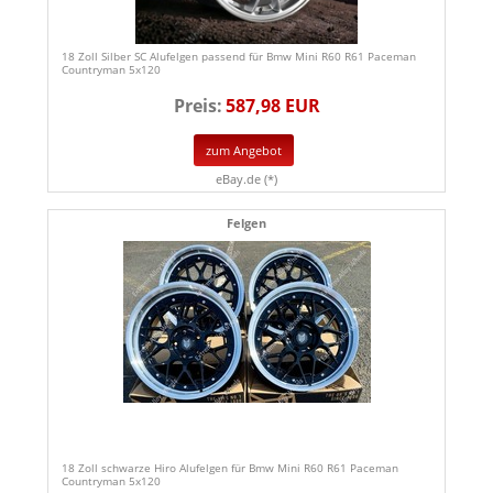
18 Zoll Silber SC Alufelgen passend für Bmw Mini R60 R61 Paceman
Countryman 5x120
Preis:
587,98 EUR
zum Angebot
eBay.de (*)
Felgen
18 Zoll schwarze Hiro Alufelgen für Bmw Mini R60 R61 Paceman
Countryman 5x120