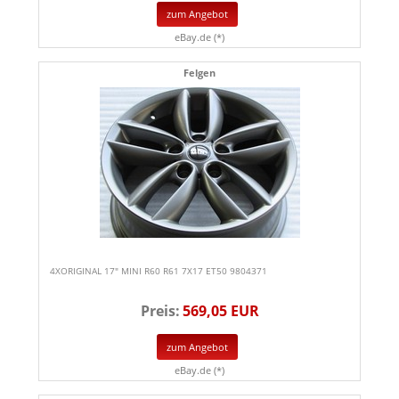
zum Angebot
eBay.de (*)
Felgen
4XORIGINAL 17" MINI R60 R61 7X17 ET50 9804371
Preis:
569,05 EUR
zum Angebot
eBay.de (*)