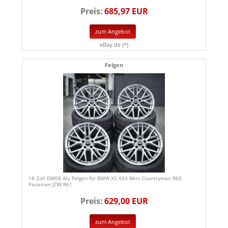
Preis:
685,97 EUR
zum Angebot
eBay.de (*)
Felgen
18 Zoll DM08 Alu Felgen für BMW X5 X53 Mini Countryman R60
Paceman JCW R61
Preis:
629,00 EUR
zum Angebot