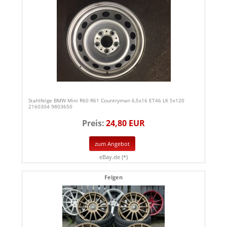
Stahlfelge BMW Mini R60 R61 Countryman 6,5x16 ET46 LK 5x120
2160304 9803650
Preis:
24,80 EUR
zum Angebot
eBay.de (*)
Felgen