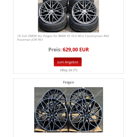
18 Zoll DM08 Alu Felgen für BMW X5 X53 Mini Countryman R60
Paceman JCW R61
Preis:
629,00 EUR
zum Angebot
eBay.de (*)
Felgen