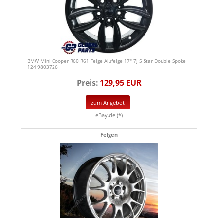
BMW Mini Cooper R60 R61 Felge Alufelge 17" 7J 5 Star Double Spoke
124 9803726
Preis:
129,95 EUR
zum Angebot
eBay.de (*)
Felgen