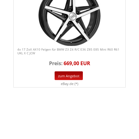
4x 17 Zoll AX10 Felgen für BMW Z3 Z4 R/C E36 Z85 E85 Mini R60 R61
UKL X C JCW
Preis:
669,00 EUR
zum Angebot
eBay.de (*)