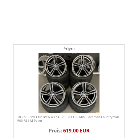
Felgen
18 Zoll DM03 für BMW X3 X4 F25 E83 F26 Mini Paceman Countryman
R60 R61 M Paket
Preis:
619,00 EUR