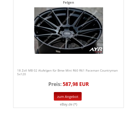
Felgen
18 Zoll MB 02 Alufelgen für Bmw Mini R60 R61 Paceman Countryman
5x120
Preis:
587,98 EUR
zum Angebot
eBay.de (*)