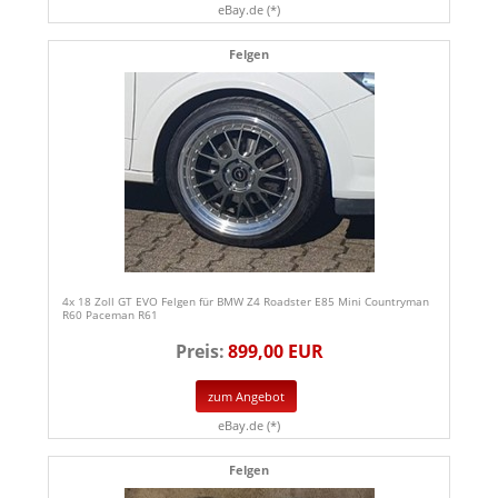
eBay.de (*)
Felgen
4x 18 Zoll GT EVO Felgen für BMW Z4 Roadster E85 Mini Countryman
R60 Paceman R61
Preis:
899,00 EUR
zum Angebot
eBay.de (*)
Felgen