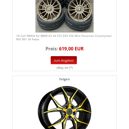
18 Zoll MM04 für BMW X3 X4 F25 E83 F26 Mini Paceman Countryman
R60 R61 M Paket
Preis:
619,00 EUR
zum Angebot
eBay.de (*)
Felgen