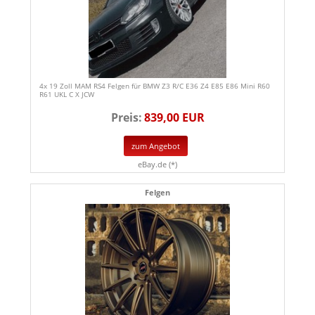
4x 19 Zoll MAM RS4 Felgen für BMW Z3 R/C E36 Z4 E85 E86 Mini R60
R61 UKL C X JCW
Preis:
839,00 EUR
zum Angebot
eBay.de (*)
Felgen