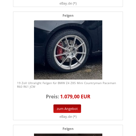
eBay.de (*)
Felgen
19 Zoll Ultralight Felgen für BMW Z4 Z85 Mini Countryman Paceman
R60 R61 JCW
Preis:
1.079,00 EUR
zum Angebot
eBay.de (*)
Felgen