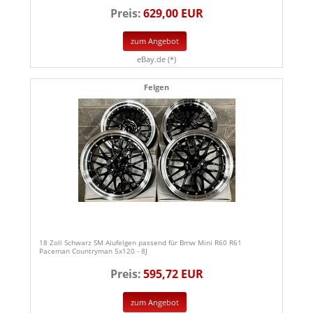
Preis:
629,00 EUR
zum Angebot
eBay.de (*)
Felgen
18 Zoll Schwarz SM Alufelgen passend für Bmw Mini R60 R61
Paceman Countryman 5x120 - 8J
Preis:
595,72 EUR
zum Angebot