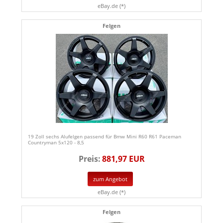
eBay.de (*)
Felgen
19 Zoll sechs Alufelgen passend für Bmw Mini R60 R61 Paceman
Countryman 5x120 - 8,5
Preis:
881,97 EUR
zum Angebot
eBay.de (*)
Felgen