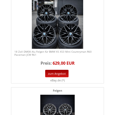
18 Zoll DM08 Alu Felgen für BMW X5 X53 Mini Countryman R60
Paceman JCW R61
Preis:
629,00 EUR
zum Angebot
eBay.de (*)
Felgen