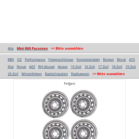
Alle
Mini R60 Paceman
<< Bitte auswählen
BBS
OZ
Performance
Felgenschlösser
Kompletträder
Borbet
Brock
ATS
Rial
Ronal
AEZ
RH-Alurad
Alutec
15 Zoll
16 Zoll
17 Zoll
18 Zoll
19 Zoll
20 Zoll
Winterfelgen
Radschrauben
Radkappen
<< Bitte auswählen
Felgen