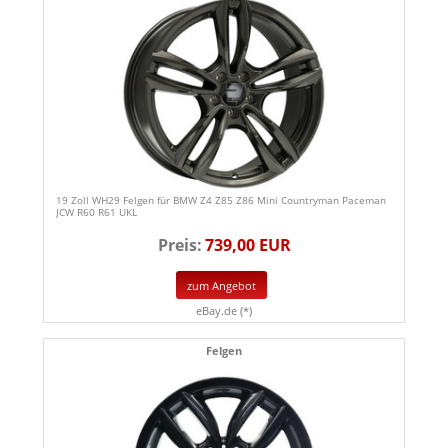
19 Zoll WH29 Felgen für BMW Z4 Z85 Z86 Mini Countryman Paceman
JCW R60 R61 UKL
Preis:
739,00 EUR
zum Angebot
eBay.de (*)
Felgen