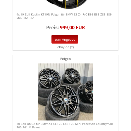
4x 19 Zoll Keskin KT19N Felgen für BMW Z3 Z4 R/C E36 E85 Z85 E89
Mini R61 R61
Preis:
999,00 EUR
zum Angebot
eBay.de (*)
Felgen
18 Zoll DM02 für BMW X3 X4 F25 E83 F26 Mini Paceman Countryman
R60 R61 M Paket