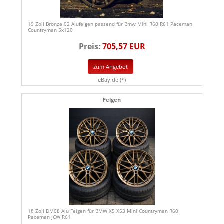
19 Zoll Bronze 02 Alufelgen passend für Bmw Mini R60 R61 Paceman
Countryman 5x120
Preis:
705,57 EUR
zum Angebot
eBay.de (*)
Felgen
18 Zoll DM08 Alu Felgen für BMW X5 X53 Mini Countryman R60
Paceman JCW R61