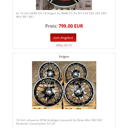
4x 19 Zoll MAM OX-18 Felgen für BMW Z3 Z4 R/C E36 E85 Z85 E89
Mini R61 R61
Preis:
799,00 EUR
zum Angebot
eBay.de (*)
Felgen
18 Zoll schwarze DTM Alufelgen passend für Bmw Mini R60 R61
Paceman Countryman 5x120