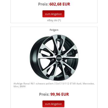
Preis:
602,68 EUR
zum Angebot
eBay.de (*)
Felgen
Alufelge Ronal R61 schwarz poliert 7,5x17 5/112 ET48 Audi, Mercedes,
Mini, BMW
Preis:
99,96 EUR
zum Angebot