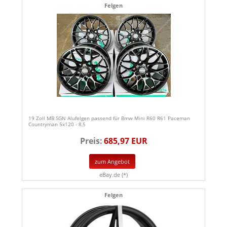
Felgen
19 Zoll MB SGN Alufelgen passend für Bmw Mini R60 R61 Paceman
Countryman 5x120 - 8,5
Preis:
685,97 EUR
zum Angebot
eBay.de (*)
Felgen