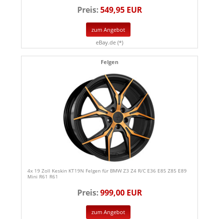
Preis:
549,95 EUR
zum Angebot
eBay.de (*)
Felgen
4x 19 Zoll Keskin KT19N Felgen für BMW Z3 Z4 R/C E36 E85 Z85 E89
Mini R61 R61
Preis:
999,00 EUR
zum Angebot