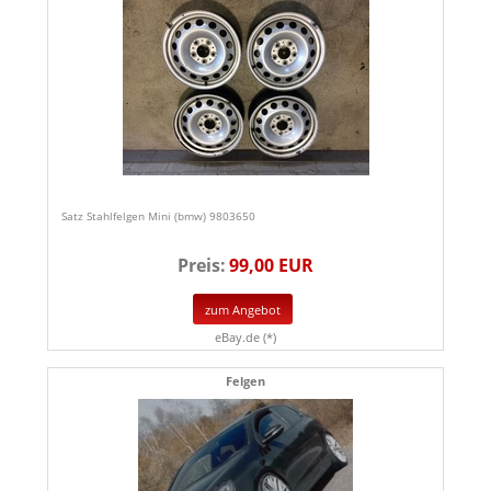
Satz Stahlfelgen Mini (bmw) 9803650
Preis:
99,00 EUR
zum Angebot
eBay.de (*)
Felgen