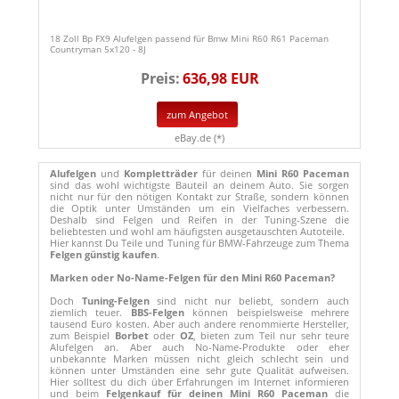
18 Zoll Bp FX9 Alufelgen passend für Bmw Mini R60 R61 Paceman
Countryman 5x120 - 8J
Preis:
636,98 EUR
zum Angebot
eBay.de (*)
Alufelgen
und
Kompletträder
für deinen
Mini R60 Paceman
sind das wohl wichtigste Bauteil an deinem Auto. Sie sorgen
nicht nur für den nötigen Kontakt zur Straße, sondern können
die Optik unter Umständen um ein Vielfaches verbessern.
Deshalb sind Felgen und Reifen in der Tuning-Szene die
beliebtesten und wohl am häufigsten ausgetauschten Autoteile.
Hier kannst Du Teile und Tuning für BMW-Fahrzeuge zum Thema
Felgen günstig kaufen
.
Marken oder No-Name-Felgen für den Mini R60 Paceman?
Doch
Tuning-Felgen
sind nicht nur beliebt, sondern auch
ziemlich teuer.
BBS-Felgen
können beispielsweise mehrere
tausend Euro kosten. Aber auch andere renommierte Hersteller,
zum Beispiel
Borbet
oder
OZ
, bieten zum Teil nur sehr teure
Alufelgen an. Aber auch No-Name-Produkte oder eher
unbekannte Marken müssen nicht gleich schlecht sein und
können unter Umständen eine sehr gute Qualität aufweisen.
Hier solltest du dich über Erfahrungen im Internet informieren
und beim
Felgenkauf für deinen Mini R60 Paceman
die