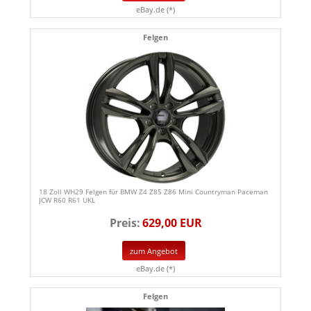
eBay.de (*)
Felgen
18 Zoll WH29 Felgen für BMW Z4 Z85 Z86 Mini Countryman Paceman
JCW R60 R61 UKL
Preis:
629,00 EUR
zum Angebot
eBay.de (*)
Felgen