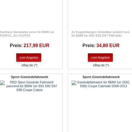
Hardrace Domstrebe vorne für BMW 1er
2x Koppelstangen Verstellbar verkürzt kurz
F20/F21, 2er F22/F23
für BMW 1er E81 E82 E87 E88 tiefer
Preis:
217,99 EUR
Preis:
34,80 EUR
zum Angebot
zum Angebot
eBay.de (*)
eBay.de (*)
Sport-Gewindefahrwerk
Sport-Gewindefahrwerk