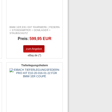
BMW 1ER E81 E87 FAHRWERK | FEDERN
+ STOßDÄMPFER + DOMLAGER +
STAUBSCHUTZ
Preis:
599,95 EUR
zum Angebot
eBay.de (*)
Tieferlegungsfedern