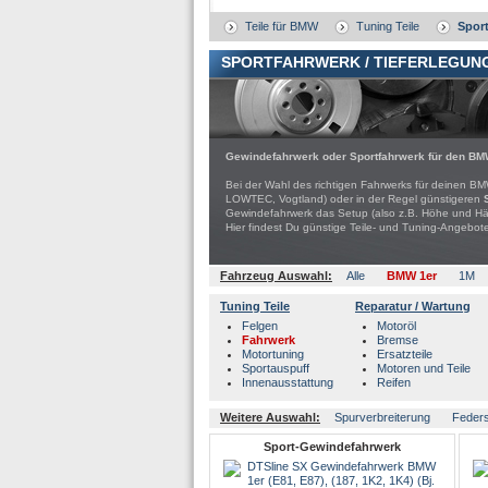
Teile für BMW
Tuning Teile
Sport
SPORTFAHRWERK / TIEFERLEGUNG
Gewindefahrwerk oder Sportfahrwerk für den BM
Bei der Wahl des richtigen Fahrwerks für deinen B
LOWTEC, Vogtland) oder in der Regel günstigeren
Gewindefahrwerk das Setup (also z.B. Höhe und H
Hier findest Du günstige Teile- und Tuning-Ange
Fahrzeug Auswahl:
Alle
BMW 1er
1M
Tuning Teile
Reparatur / Wartung
Felgen
Motoröl
Fahrwerk
Bremse
Motortuning
Ersatzteile
Sportauspuff
Motoren und Teile
Innenausstattung
Reifen
Weitere Auswahl:
Spurverbreiterung
Feder
Sport-Gewindefahrwerk