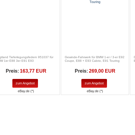
gtland Tieferlegungsfedern 951037 für
Gewinde-Fahrwerk für BMW 1-er / 3-er E92
W 1er E88 3er E91 E93
Coupe, E88 + E93 Cabrio, E91 Touring
Preis:
163,77 EUR
Preis:
269,00 EUR
zum Angebot
zum Angebot
eBay.de (*)
eBay.de (*)