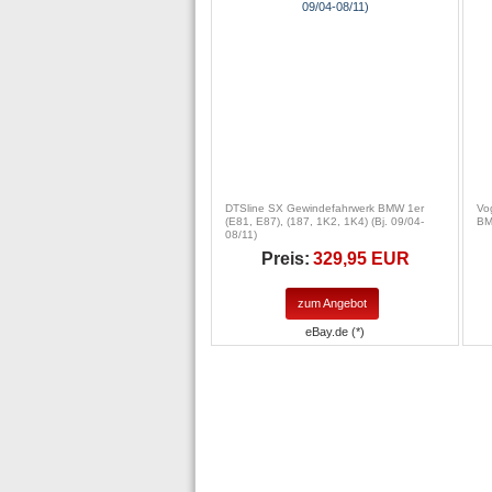
DTSline SX Gewindefahrwerk BMW 1er
Vo
(E81, E87), (187, 1K2, 1K4) (Bj. 09/04-
BM
08/11)
Preis:
329,95 EUR
zum Angebot
eBay.de (*)