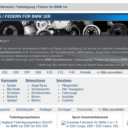
fahrwerk / Tieferlegung / Federn für BMW 1er
 / FEDERN FÜR BMW 1ER
W 1er?
MW 1er stehen dir verschiedene Mittel und Wege zur Verfügung. So kannst du zwischen verstellb
Sportfahrwerken
(z.B. FK Automotive, AP Sportfahrwerke, H&R) wählen. Gegenüber einem herkö
ärte) deinen Wünschen entsprechend verändern.
bote für BMW-Fahrzeuge zum Thema
BMW Sportfahrwerk / Tieferlegung / Federn für Deinen BMW
* Werbung: Bei Käufen über Links auf dieser Seite erhalten wir ggf. 
E81
E82
E87
E88
F20
F21
F40
Modelle
<< Bitte auswählen
Karosserie
Beleuchtung
Sonstiges
Spoiler
Angel Eyes
Pflegemittel
Blechteile
Scheinwerfer
Hifi / Navigation
Scheiben
Rückleuchten
Fahrzeuge
Bodykit
Birnen
Autofolie
Spiegel
Blinker
Zubehör
spanner
Stoßdämpfer
Radlager
Domlager
Domstrebe
<< Bitte auswählen
Tieferlegungsfedern
Sport-Gewindefahrwerk