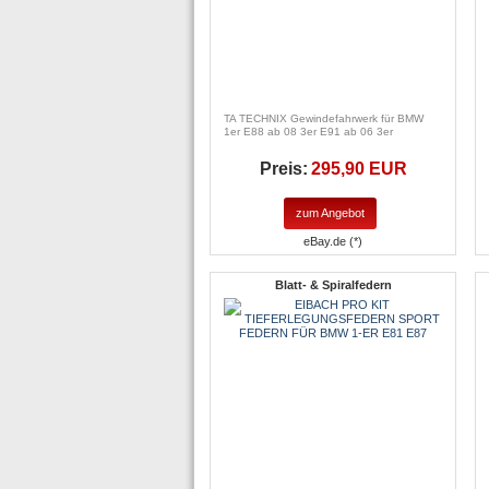
TA TECHNIX Gewindefahrwerk für BMW
1er E88 ab 08 3er E91 ab 06 3er
Preis:
295,90 EUR
zum Angebot
eBay.de (*)
Blatt- & Spiralfedern