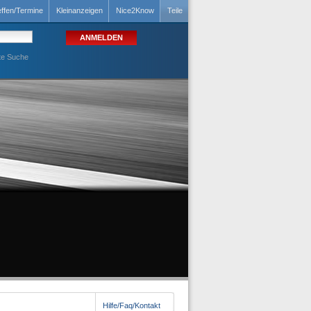
effen/Termine
Kleinanzeigen
Nice2Know
Teile
te Suche
Hilfe/Faq/Kontakt