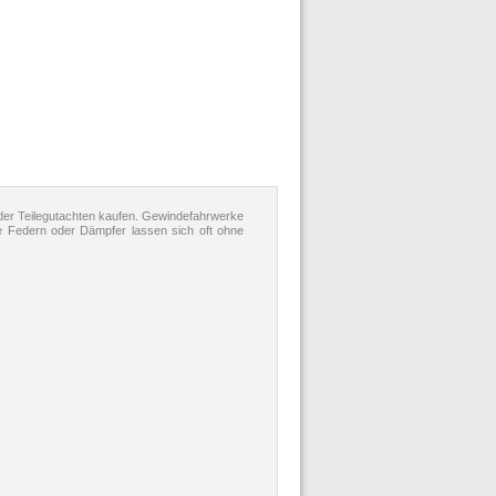
er Teilegutachten kaufen. Gewindefahrwerke
e Federn oder Dämpfer lassen sich oft ohne