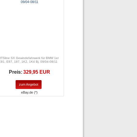
DTSline SX Gewindefahrwerk für BMW 1er
E81, E87, 187, 1K2, 1K4 Bj. 09/04-08/11
Preis:
329,95 EUR
zum Angebot
eBay.de (*)