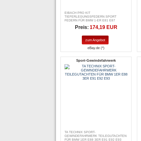
EIBACH PRO KIT
TIEFERLEGUNGSFEDERN SPORT
FEDERN FÜR BMW 1-ER E81 E87
Preis:
174,19 EUR
zum Angebot
eBay.de (*)
Sport-Gewindefahrwerk
TA TECHNIX SPORT-
GEWINDEFAHRWERK TEILEGUTACHTEN
FÜR BMW 1ER E88 3ER E91 E92 E93