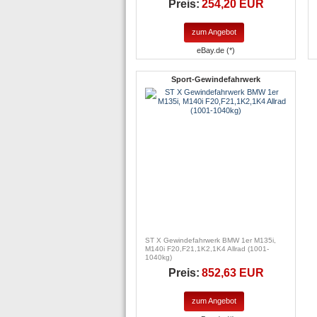
Preis:
254,20 EUR
zum Angebot
eBay.de (*)
Sport-Gewindefahrwerk
ST X Gewindefahrwerk BMW 1er M135i,
M140i F20,F21,1K2,1K4 Allrad (1001-
1040kg)
Preis:
852,63 EUR
zum Angebot