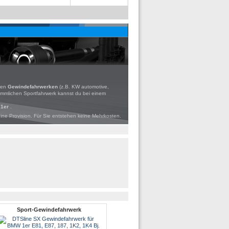
aren
Gewindefahrwerken
(z.B. KW automotive,
mmlichen Sportfahrwerk kannst du bei einem
 1er
.
eine Provision. Für Sie entstehen keine Mehrkosten.
Sport-Gewindefahrwerk