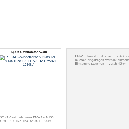
Sport-Gewindefahrwerk
BMW Fahrwerksteile immer mit ABE od
müssen eingetragen werden; einfach
Eintragung tauschen — vorab klären.
ST XA Gewindefahrwerk BMW 1er M135i
(F20, F21) (1K2, 1K4) (VA 921-1090kg)