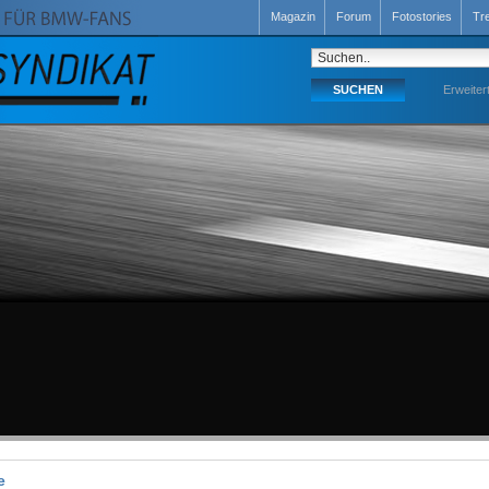
Magazin
Forum
Fotostories
Tr
Erweiter
e