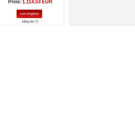
Preis:
1.114,53 EUR
zum Angebot
eBay.de (*)