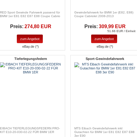
RED Sport Gewinde Fahrwerk passend für
Gewindefahrwerk for BMW 1er (E82, E88)
BMW 1er E81 E82 E87 E88 Coupe Cabrio
Coupe Cabriolet 2008-2013
Preis:
274,80 EUR
Preis:
309,99 EUR
51.66 EUR / Einheit
zum Angebot
zum Angebot
eBay.de (*)
eBay.de (*)
Tieferlegungsfedern
Sport-Gewindefahrwerk
EIBACH TIEFERLEGUNGSFEDERN PRO-
MTS Eibach Gewindefahrwerk inkl
KIT E10-20-030-02-22 FÜR BMW 1ER
Gutachten für BMW 1er E81 E82 E87 E88
3er E90