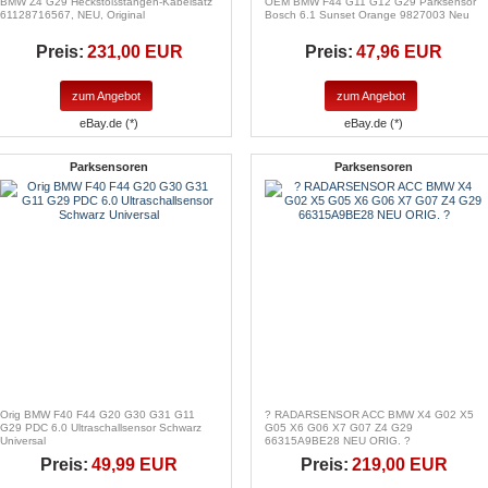
BMW Z4 G29 Heckstoßstangen-Kabelsatz
OEM BMW F44 G11 G12 G29 Parksensor
61128716567, NEU, Original
Bosch 6.1 Sunset Orange 9827003 Neu
Preis:
231,00 EUR
Preis:
47,96 EUR
zum Angebot
zum Angebot
eBay.de (*)
eBay.de (*)
Parksensoren
Parksensoren
Orig BMW F40 F44 G20 G30 G31 G11
? RADARSENSOR ACC BMW X4 G02 X5
G29 PDC 6.0 Ultraschallsensor Schwarz
G05 X6 G06 X7 G07 Z4 G29
Universal
66315A9BE28 NEU ORIG. ?
Preis:
49,99 EUR
Preis:
219,00 EUR