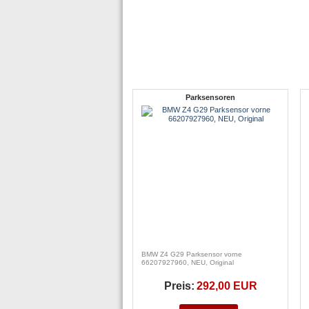
Parksensoren
BMW Z4 G29 Parksensor vorne
66207927960, NEU, Original
Preis:
292,00 EUR