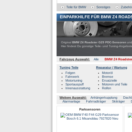
Teile für BMW
Sonstiges
Zubehö
EINPARKHILFE FÜR BMW Z4 ROAD
Original
BMW Z4 Roadster G29 PDC-Sensoren
und 
Hier findest Du günstige Teile- und Tuning-Ange
Fahrzeug Auswahl:
Alle
BMW Z4 Roadste
Tuning Teile
Reparatur / Wartung
Felgen
Motoröl
Fahrwerk
Bremse
Motortuning
Ersatzteile
Sportauspuff
Motoren und Teile
Innenausstattung
Reifen
Weitere Auswahl:
Anhängerkupplung
Dach
Alarmanlage
Fahrradträger
Skiträger
Parksensoren