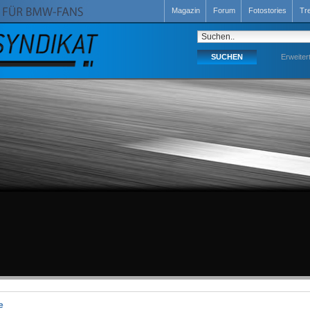
Magazin
Forum
Fotostories
Tr
Erweiter
e