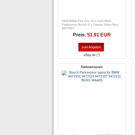
OEM BMW F44 G11 G12 G29 M40i
Parksensor Bosch 6.1 Glacier Silver Neu
9827007
Preis:
51,91 EUR
zum Angebot
eBay.de (*)
Parksensoren