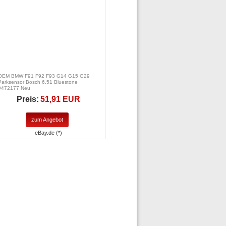
OEM BMW F91 F92 F93 G14 G15 G29
Parksensor Bosch 6.51 Bluestone
9472177 Neu
Preis:
51,91 EUR
zum Angebot
eBay.de (*)