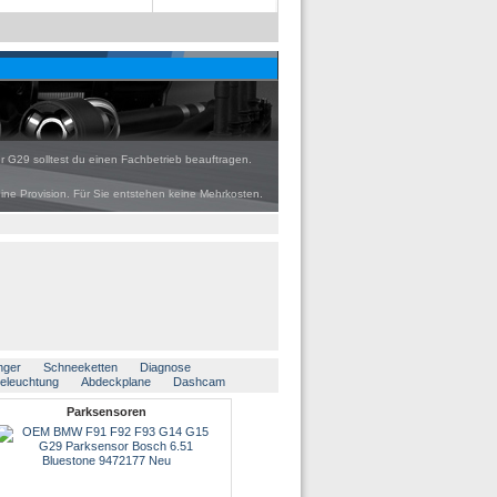
 G29 solltest du einen Fachbetrieb beauftragen.
eine Provision. Für Sie entstehen keine Mehrkosten.
nger
Schneeketten
Diagnose
beleuchtung
Abdeckplane
Dashcam
Parksensoren