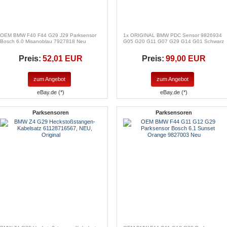
OEM BMW F40 F44 G29 J29 Parksensor
1x ORIGINAL BMW PDC Sensor 9826934
Bosch 6.0 Misanoblau 7927818 Neu
G05 G20 G11 G07 G29 G14 G01 Schwarz
Preis:
52,01 EUR
Preis:
99,00 EUR
zum Angebot
zum Angebot
eBay.de (*)
eBay.de (*)
Parksensoren
Parksensoren