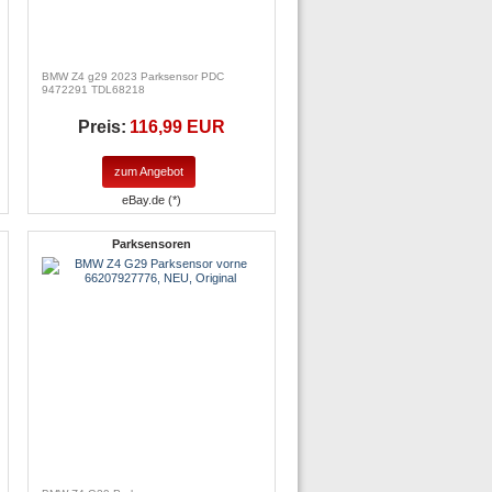
BMW Z4 g29 2023 Parksensor PDC
9472291 TDL68218
Preis:
116,99 EUR
zum Angebot
eBay.de (*)
Parksensoren