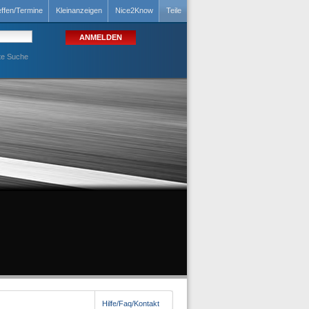
effen/Termine
Kleinanzeigen
Nice2Know
Teile
te Suche
Hilfe/Faq/Kontakt