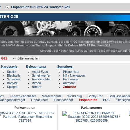
r
Einparkhilfe für BMW Z4 Roadster G29
STER G29
Steuergeräte findest du auf eBay günstig. Bei einer PDC-Nachrüstung für den BMW Z4 Roadster
bote für BMW-Fahrzeuge zum Thema
Einparkhilfe für Deinen BMW Z4 Roadster G29
.
* Werbung: Bei Käufen über Links auf dieser Seite erhalten wir ggf. 
r G29
<< Bitte auswählen
Karosserie
Beleuchtung
Sonstiges
Spoiler
Angel Eyes
Pflegemittel
Blechteile
Scheinwerfer
Hifi / Navigation
Scheiben
Rückleuchten
Fahrzeuge
Bodykit
Birnen
Autofolie
Spiegel
Blinker
Zubehör
box
Kennzeichenhalter
Marderschutz
Werkzeug
Bobby Car
Schlüsselanhä
Dachgepäckträger
Gepäcknetz
Feuerlöscher
Einparkhilfe
PDC
Einstiegs
Parksensoren
Parksensoren