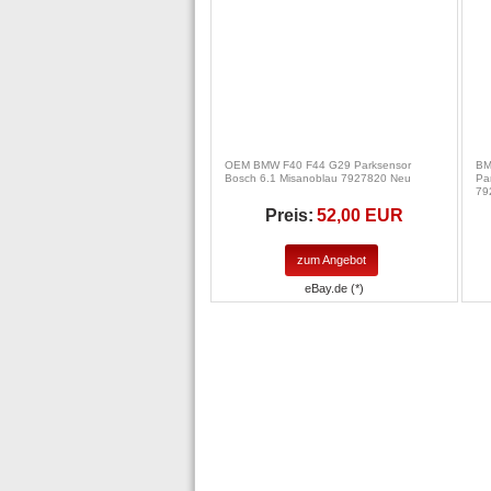
OEM BMW F40 F44 G29 Parksensor
BM
Bosch 6.1 Misanoblau 7927820 Neu
Par
79
Preis:
52,00 EUR
zum Angebot
eBay.de (*)