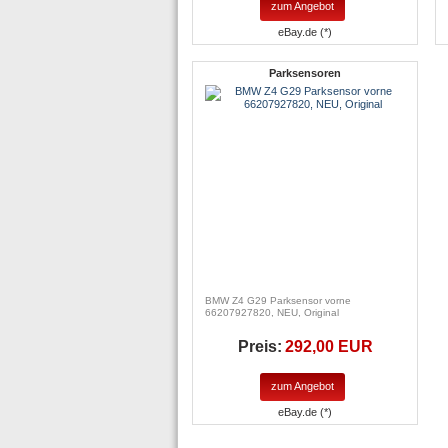
zum Angebot
eBay.de (*)
Parksensoren
BMW Z4 G29 Parksensor vorne
66207927820, NEU, Original
Preis:
292,00 EUR
zum Angebot
eBay.de (*)