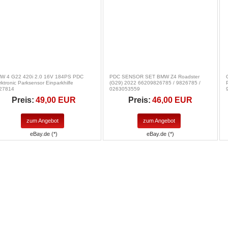
W 4 G22 420i 2.0 16V 184PS PDC
PDC SENSOR SET BMW Z4 Roadster
ktronic Parksensor Einparkhilfe
(G29) 2022 66209826785 / 9826785 /
27814
0263053559
Preis:
49,00 EUR
Preis:
46,00 EUR
zum Angebot
zum Angebot
eBay.de (*)
eBay.de (*)