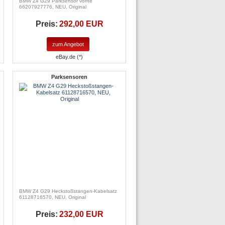
BMW Z4 G29 Parksensor vorne
66207927776, NEU, Original
Preis:
292,00 EUR
zum Angebot
eBay.de (*)
Parksensoren
BMW Z4 G29 Heckstoßstangen-Kabelsatz
61128716570, NEU, Original
Preis:
232,00 EUR