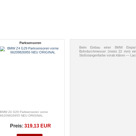
Parksensoren
Beim Einbau einer BMW Einpark
Bohrdurchmesser (meist 22 mm) ein
Stoßstangenfarbe vorab klären — Lack
BMW Z4 G29 Parksensoren vorne
66209826955 NEU ORIGINAL
Preis:
319,13 EUR