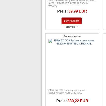
Bosch Parksensor passt für BMW 9471931
9472119 9472107 9472211 89341-
WAA05
Preis:
39,99 EUR
zum Angebot
eBay.de (*)
Parksensoren
BMW Z4 G29 Parksensoren vorne
66208745687 NEU ORIGINAL
Preis:
330,22 EUR