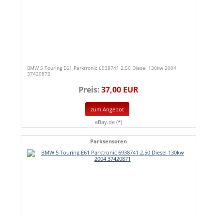
BMW 5 Touring E61 Parktronic 6938741 2.50 Diesel 130kw 2004
37420872
Preis:
37,00 EUR
zum Angebot
eBay.de (*)
Parksensoren