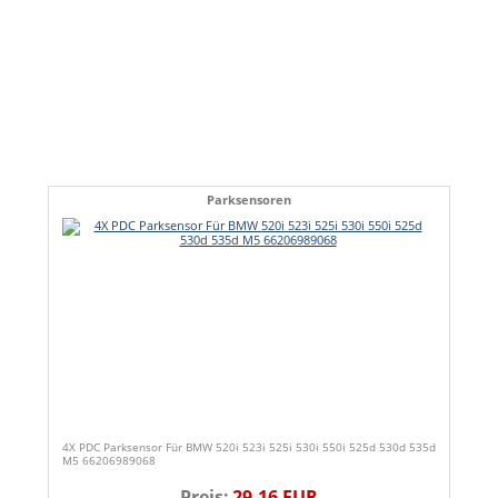
Parksensoren
4X PDC Parksensor Für BMW 520i 523i 525i 530i 550i 525d 530d 535d
M5 66206989068
Preis:
29,16 EUR