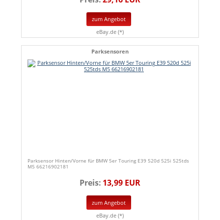
zum Angebot
eBay.de (*)
Parksensoren
Parksensor Hinten/Vorne für BMW 5er Touring E39 520d 525i 525tds
M5 66216902181
Preis:
13,99 EUR
zum Angebot
eBay.de (*)