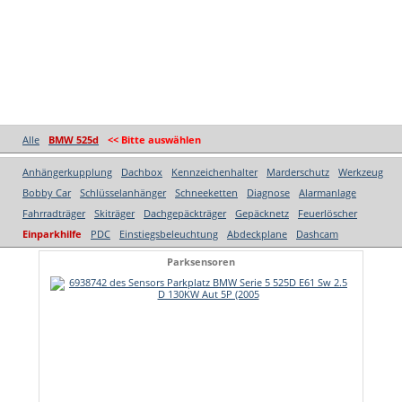
Alle
BMW 525d
<< Bitte auswählen
Anhängerkupplung
Dachbox
Kennzeichenhalter
Marderschutz
Werkzeug
Bobby Car
Schlüsselanhänger
Schneeketten
Diagnose
Alarmanlage
Fahrradträger
Skiträger
Dachgepäckträger
Gepäcknetz
Feuerlöscher
Einparkhilfe
PDC
Einstiegsbeleuchtung
Abdeckplane
Dashcam
Parksensoren