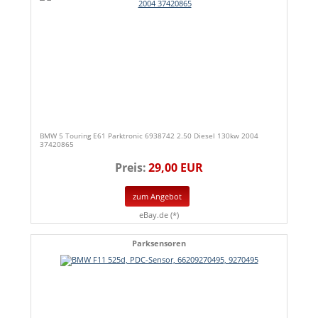
BMW 5 Touring E61 Parktronic 6938742 2.50 Diesel 130kw 2004
37420865
Preis:
29,00 EUR
zum Angebot
eBay.de (*)
Parksensoren