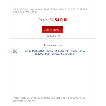
4Stk. PDC Parksensor 66216902182 Für BMW 520d 520i 523i 525i
530d 540i 730d 730i
Preis:
31,54 EUR
zum Angebot
eBay.de (*)
Parksensoren
Valeo Parksensor passt für BMW Mini Rolls-Royce 66209274427
[Schwarz-Glänzend]