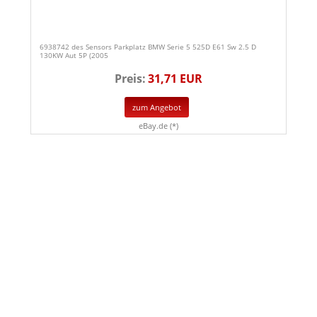
6938742 des Sensors Parkplatz BMW Serie 5 525D E61 Sw 2.5 D
130KW Aut 5P (2005
Preis:
31,71 EUR
zum Angebot
eBay.de (*)