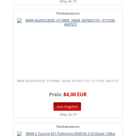
eBay.de (*)
Parksensoren
BMW 66209233030, 9174888, 34608, 6070651701, 9173106, 4687073
Preis:
84,00 EUR
zum Angebot
eBay.de (*)
Parksensoren