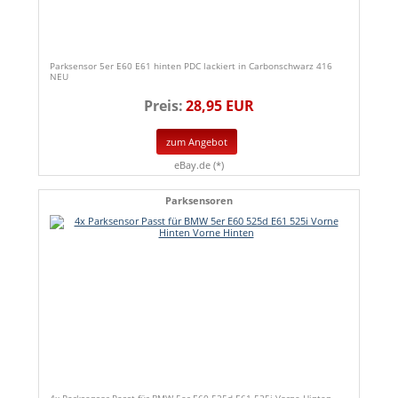
Parksensor 5er E60 E61 hinten PDC lackiert in Carbonschwarz 416
NEU
Preis:
28,95 EUR
zum Angebot
eBay.de (*)
Parksensoren
4x Parksensor Passt für BMW 5er E60 525d E61 525i Vorne Hinten