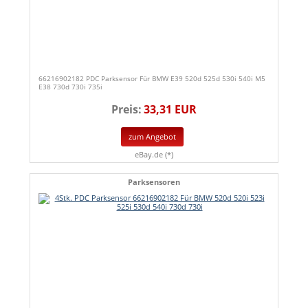
66216902182 PDC Parksensor Für BMW E39 520d 525d 530i 540i M5
E38 730d 730i 735i
Preis:
33,31 EUR
zum Angebot
eBay.de (*)
Parksensoren