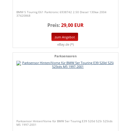
BMW 5 Touring E61 Parktronic 6938742 2.50 Diesel 130kw 2004
37420868
Preis:
29,00 EUR
zum Angebot
eBay.de (*)
Parksensoren
Parksensor Hinten/Vorne für BMW 5er Touring E39 520d 525i 525tds
M5 1997-2001