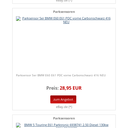
eBay.de (*)
Parksensoren
Parksensor 5er BMW E60 E61 PDC vorne Carbonschwarz 416 NEU
Preis:
28,95 EUR
zum Angebot
eBay.de (*)
Parksensoren