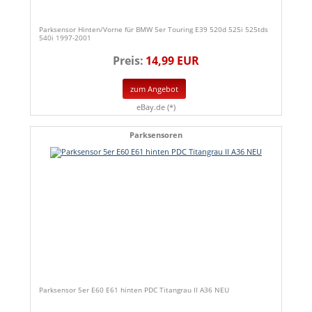
Parksensor Hinten/Vorne für BMW 5er Touring E39 520d 525i 525tds
540i 1997-2001
Preis:
14,99 EUR
zum Angebot
eBay.de (*)
Parksensoren
Parksensor 5er E60 E61 hinten PDC Titangrau II A36 NEU