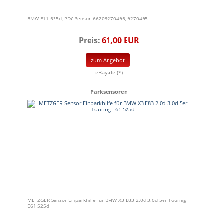
BMW F11 525d, PDC-Sensor, 66209270495, 9270495
Preis:
61,00 EUR
zum Angebot
eBay.de (*)
Parksensoren
METZGER Sensor Einparkhilfe für BMW X3 E83 2.0d 3.0d 5er Touring
E61 525d