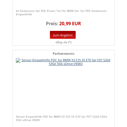
4x Parksensor Set PDC Ersatz Teil für BMW 5er 7er PDC Parksensor
Einparkhilfe
Preis:
20,99 EUR
zum Angebot
eBay.de (*)
Parksensoren
Sensor Einparkhilfe PDC für BMW X3 F25 X5 E70 5er F07 520d 535d
550i xDrive VEMO