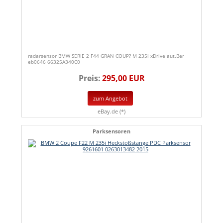
radarsensor BMW SERIE 2 F44 GRAN COUP? M 235i xDrive aut.Ber
eb0646 66325A340C0
Preis:
295,00 EUR
zum Angebot
eBay.de (*)
Parksensoren