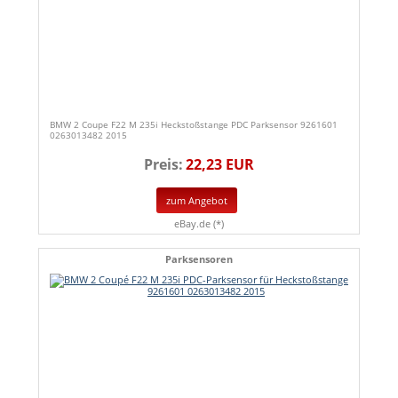
BMW 2 Coupe F22 M 235i Heckstoßstange PDC Parksensor 9261601
0263013482 2015
Preis:
22,23 EUR
zum Angebot
eBay.de (*)
Parksensoren