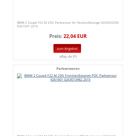
BMW 2 Coupé F22 M 235i Parksensor für Heckstoßstange 0263033285
9261597 2015
Preis:
22,04 EUR
zum Angebot
eBay.de (*)
Parksensoren
BMW 2 Coupé F22 M 235i Frontstoßstange PDC Parksensor 9261601