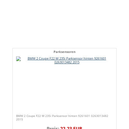
Parksensoren
BMW 2 Coupe F22 M 235i Parksensor hinten 9261601 0263013482
2015
Preis:
22,23 EUR