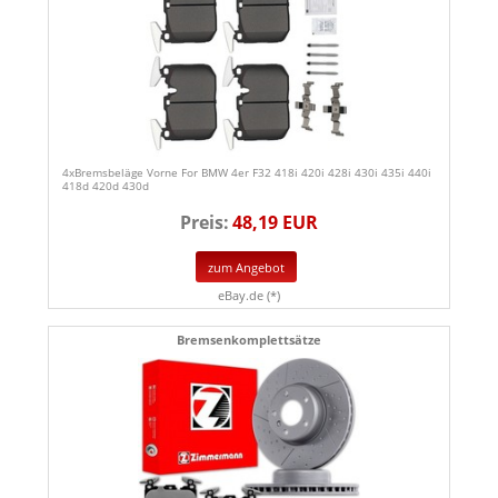
4xBremsbeläge Vorne For BMW 4er F32 418i 420i 428i 430i 435i 440i
418d 420d 430d
Preis:
48,19 EUR
zum Angebot
eBay.de (*)
Bremsenkomplettsätze