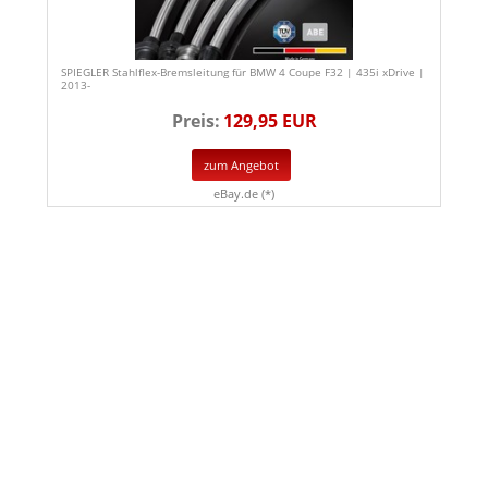
SPIEGLER Stahlflex-Bremsleitung für BMW 4 Coupe F32 | 435i xDrive |
2013-
Preis:
129,95 EUR
zum Angebot
eBay.de (*)