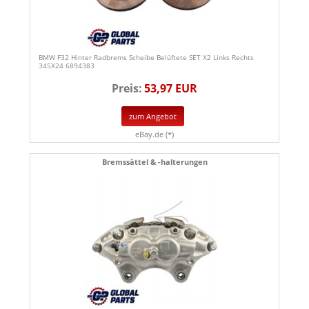
BMW F32 Hinter Radbrems Scheibe Belüftete SET X2 Links Rechts
345X24 6894383
Preis:
53,97 EUR
zum Angebot
eBay.de (*)
Bremssättel & -halterungen