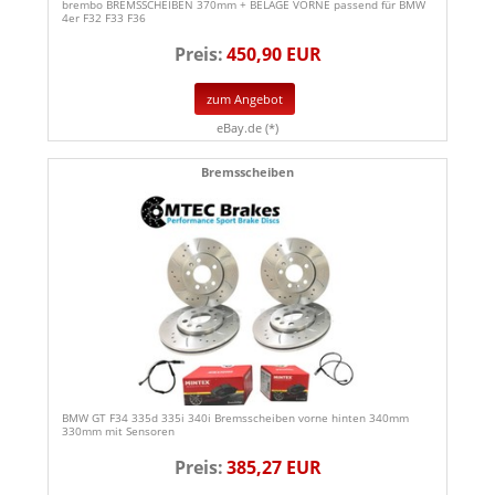
brembo BREMSSCHEIBEN 370mm + BELÄGE VORNE passend für BMW
4er F32 F33 F36
Preis:
450,90 EUR
zum Angebot
eBay.de (*)
Bremsscheiben
BMW GT F34 335d 335i 340i Bremsscheiben vorne hinten 340mm
330mm mit Sensoren
Preis:
385,27 EUR