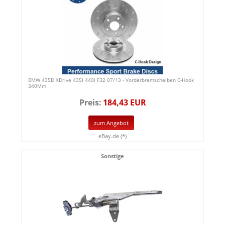
BMW 435D XDrive 435I 440I F32 07/13 - Vorderbremscheiben C-Hook
340Mm
Preis:
184,43 EUR
zum Angebot
eBay.de (*)
Sonstige