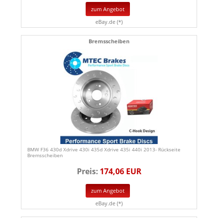
zum Angebot
eBay.de (*)
Bremsscheiben
BMW F36 430d Xdrive 430i 435d Xdrive 435i 440i 2013- Rückseite
Bremsscheiben
Preis:
174,06 EUR
zum Angebot
eBay.de (*)