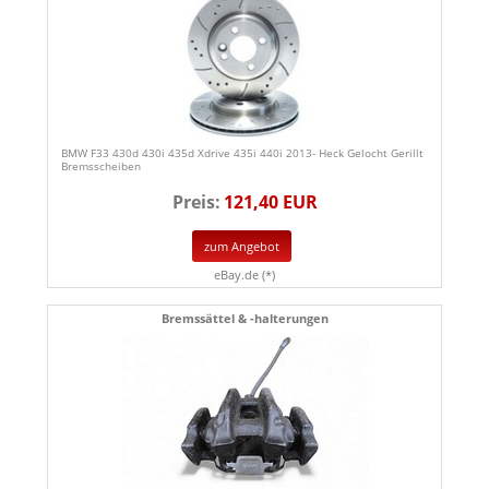
BMW F33 430d 430i 435d Xdrive 435i 440i 2013- Heck Gelocht Gerillt
Bremsscheiben
Preis:
121,40 EUR
zum Angebot
eBay.de (*)
Bremssättel & -halterungen