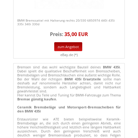
BMW Bremssattel mit Halterung rechts 20/330 6850974 440i 435i
335i 340i 330d
Preis:
35,00 EUR
zum Angebot
eBay.de (*)
Bremsen sind das wohl wichtigste Bauteil deines
BMW 435i
.
Dabei spielt die qualitative Beschaffenheit von Bremsscheiben,
Bremsbelägen und Bremsschläuchen eine äußerst wichtige Rolle.
Bei der Wahl der richtigen
BMW 435i Ersatzteile
sollte man
deshalb auf renommierte Hersteller achten, damit nicht nur
Bremsleistung, sondern auch Langlebigkeit und Haltbarkeit
gewährleistet sind.
Hier kannst Du Teile und Tuning für BMW-Fahrzeuge zum Thema
Bremse günstig kaufen
.
Ceramik Bremsbeläge und Motorsport-Bremsscheiben für
den BMW 435i
Erstausrüster wie ATE bieten beispielsweise Keramik-
Bremsbeläge an, die sich durch einen geringeren Abrieb, eine
höhere Verschleißfestigkeit und letztlich eine längere Haltbarkeit
auszeichnen. Durch den geringeren Verschleiß wird auch
deutlich weniger Bremsenstaub produziert, so dass Felgen