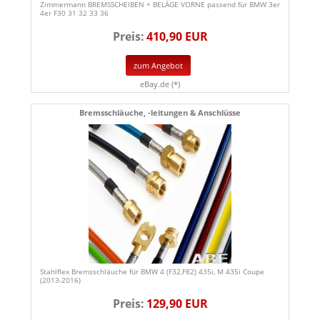
Zimmermann BREMSSCHEIBEN + BELÄGE VORNE passend für BMW 3er
4er F30 31 32 33 36
Preis:
410,90 EUR
zum Angebot
eBay.de (*)
Bremsschläuche, -leitungen & Anschlüsse
Stahlflex Bremsschläuche für BMW 4 (F32,F82) 435i, M 435i Coupe
(2013-2016)
Preis:
129,90 EUR