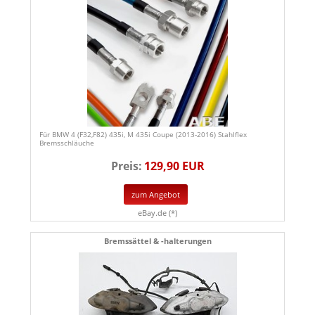
Für BMW 4 (F32,F82) 435i, M 435i Coupe (2013-2016) Stahlflex
Bremsschläuche
Preis:
129,90 EUR
zum Angebot
eBay.de (*)
Bremssättel & -halterungen