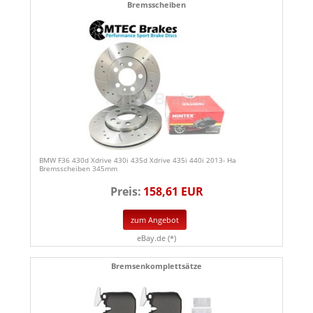
Bremsscheiben
BMW F36 430d Xdrive 430i 435d Xdrive 435i 440i 2013- Ha
Bremsscheiben 345mm
Preis:
158,61 EUR
zum Angebot
eBay.de (*)
Bremsenkomplettsätze