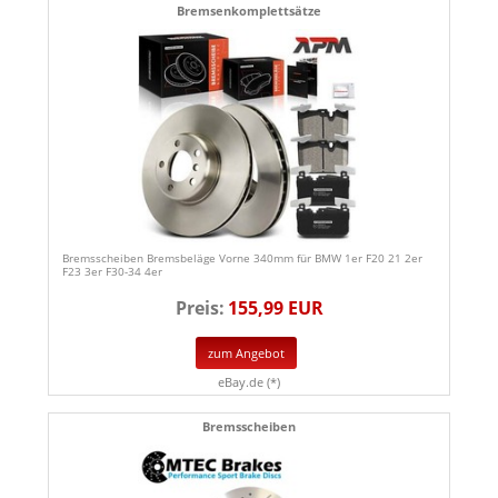
Bremsenkomplettsätze
Bremsscheiben Bremsbeläge Vorne 340mm für BMW 1er F20 21 2er
F23 3er F30-34 4er
Preis:
155,99 EUR
zum Angebot
eBay.de (*)
Bremsscheiben