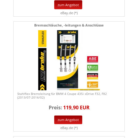
zum Angebot
eBay.de (*)
Bremsschläuche, -leitungen & Anschlüsse
Stahlflex Bremsleitung für BMW 4 Coupe 435i xDrive F32, F82
(2013/07-2016/02)
Preis:
119,90 EUR
zum Angebot
eBay.de (*)