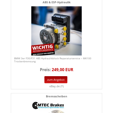
ABS & ESP-Hydraulik
BMW 3er F30/F31 ABS Hydraulikblock Reparaturservice – MK100
Trockenbremsung
Preis:
249,00 EUR
zum Angebot
eBay.de (*)
Bremsscheiben