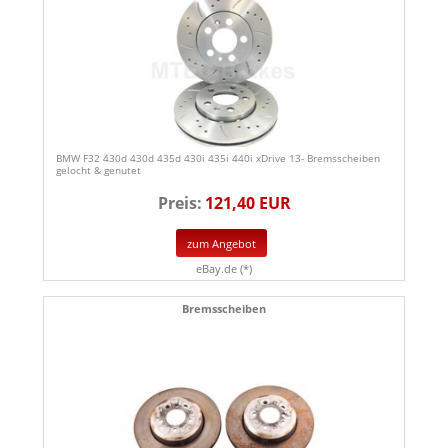
BMW F32 430d 430d 435d 430i 435i 440i xDrive 13- Bremsscheiben
gelocht & genutet
Preis:
121,40 EUR
zum Angebot
eBay.de (*)
Bremsscheiben