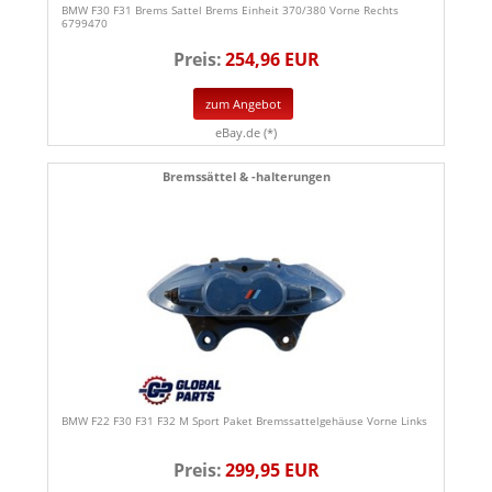
BMW F30 F31 Brems Sattel Brems Einheit 370/380 Vorne Rechts
6799470
Preis:
254,96 EUR
zum Angebot
eBay.de (*)
Bremssättel & -halterungen
BMW F22 F30 F31 F32 M Sport Paket Bremssattelgehäuse Vorne Links
Preis:
299,95 EUR