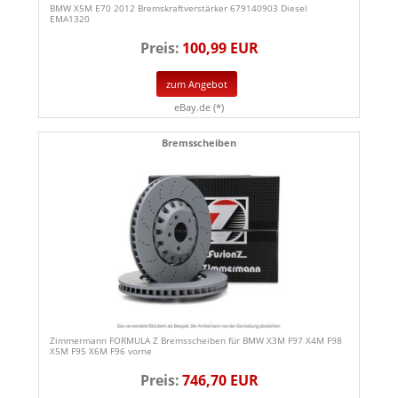
BMW X5M E70 2012 Bremskraftverstärker 679140903 Diesel
EMA1320
Preis:
100,99 EUR
zum Angebot
eBay.de (*)
Bremsscheiben
Zimmermann FORMULA Z Bremsscheiben für BMW X3M F97 X4M F98
X5M F95 X6M F96 vorne
Preis:
746,70 EUR