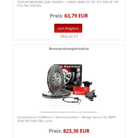
TEXTAR BREMSBELÄGE 2445801 + WAKO BMW X5 "M" F15 F85 X6 "M"
F16 F86 HINTEN
Preis:
63,79 EUR
zum Angebot
eBay.de (*)
Bremsenkomplettsätze
Zimmermann FORMULA Z Bremsscheiben + Beläge Sensor für BMW
X5M F85 X6M F86 vorne
Preis:
823,30 EUR