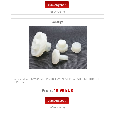
zum Angebot
eBay.de (*)
Sonstige
passend für BMW X5 M5 HANDBREMSEN ZAHNRAD STELLMOTOR E70
F15 F85
Preis:
19,99 EUR
zum Angebot
eBay.de (*)