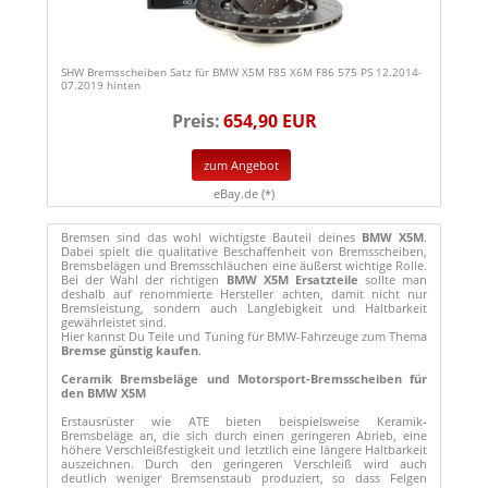
SHW Bremsscheiben Satz für BMW X5M F85 X6M F86 575 PS 12.2014-
07.2019 hinten
Preis:
654,90 EUR
zum Angebot
eBay.de (*)
Bremsen sind das wohl wichtigste Bauteil deines
BMW X5M
.
Dabei spielt die qualitative Beschaffenheit von Bremsscheiben,
Bremsbelägen und Bremsschläuchen eine äußerst wichtige Rolle.
Bei der Wahl der richtigen
BMW X5M Ersatzteile
sollte man
deshalb auf renommierte Hersteller achten, damit nicht nur
Bremsleistung, sondern auch Langlebigkeit und Haltbarkeit
gewährleistet sind.
Hier kannst Du Teile und Tuning für BMW-Fahrzeuge zum Thema
Bremse günstig kaufen
.
Ceramik Bremsbeläge und Motorsport-Bremsscheiben für
den BMW X5M
Erstausrüster wie ATE bieten beispielsweise Keramik-
Bremsbeläge an, die sich durch einen geringeren Abrieb, eine
höhere Verschleißfestigkeit und letztlich eine längere Haltbarkeit
auszeichnen. Durch den geringeren Verschleiß wird auch
deutlich weniger Bremsenstaub produziert, so dass Felgen