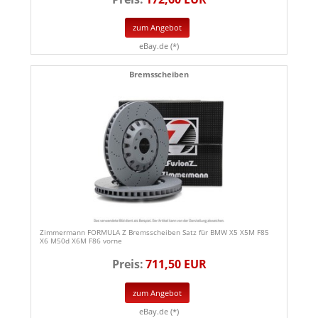
zum Angebot
eBay.de (*)
Bremsscheiben
Zimmermann FORMULA Z Bremsscheiben Satz für BMW X5 X5M F85
X6 M50d X6M F86 vorne
Preis:
711,50 EUR
zum Angebot
eBay.de (*)