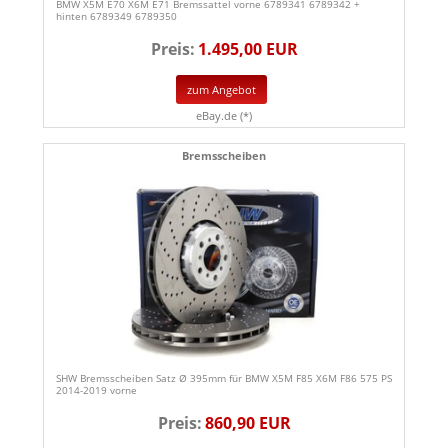
BMW X5M E70 X6M E71 Bremssattel vorne 6789341 6789342 +
hinten 6789349 6789350
Preis:
1.495,00 EUR
zum Angebot
eBay.de (*)
Bremsscheiben
SHW Bremsscheiben Satz Ø 395mm für BMW X5M F85 X6M F86 575 PS
2014-2019 vorne
Preis:
860,90 EUR