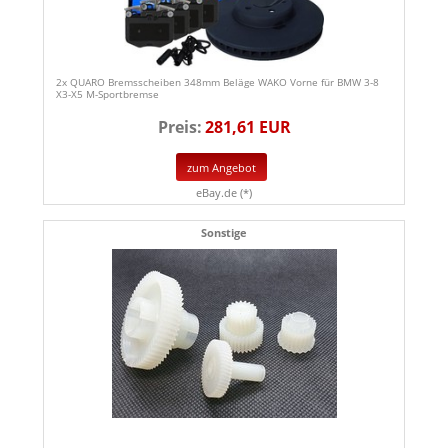
2x QUARO Bremsscheiben 348mm Beläge WAKO Vorne für BMW 3-8
X3-X5 M-Sportbremse
Preis:
281,61 EUR
zum Angebot
eBay.de (*)
Sonstige