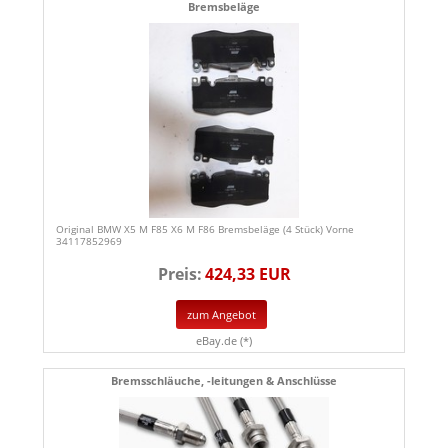
Bremsbeläge
Original BMW X5 M F85 X6 M F86 Bremsbeläge (4 Stück) Vorne
34117852969
Preis:
424,33 EUR
zum Angebot
eBay.de (*)
Bremsschläuche, -leitungen & Anschlüsse