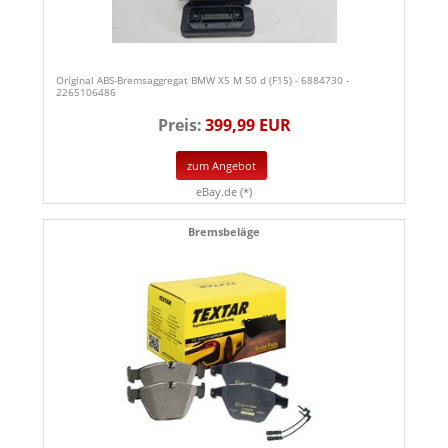
Original ABS-Bremsaggregat BMW X5 M 50 d (F15) - 6884730 -
2265106486
Preis:
399,99 EUR
zum Angebot
eBay.de (*)
Bremsbeläge