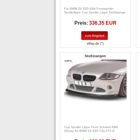
Für BMW Z4 E85 E86 Frontspoiler
Spoilerlippe Cup Spoiler Lippe Stoßstange
Preis:
336,35 EUR
zum Angebot
eBay.de (*)
Stoßstangen
Cup Spoiler Lippe Front Schwert ABE
Glossy für BMW Z4 E85 CSL370-G