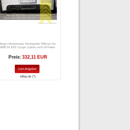
Rieger Heckansatz Heckspoiler Diffusor für
BMW Z4 E85 Coupe Cabrio nicht M Paket
Preis:
332,11 EUR
zum Angebot
eBay.de (*)