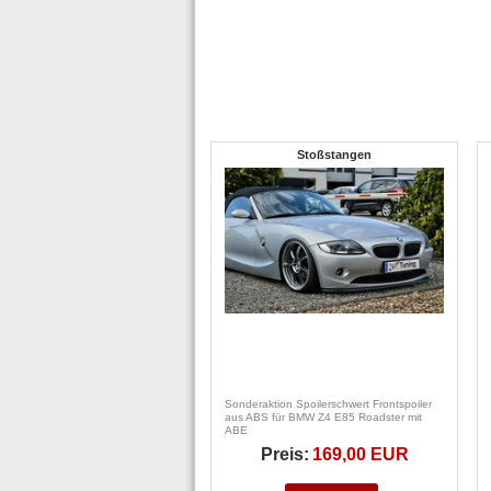
Stoßstangen
Sonderaktion Spoilerschwert Frontspoiler
aus ABS für BMW Z4 E85 Roadster mit
ABE
Preis:
169,00 EUR