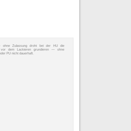
 ohne Zulassung droht bei der HU die
ile vor dem Lackieren grundieren — ohne
oder PU nicht dauerhaft.