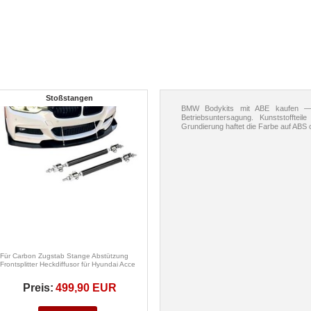
Stoßstangen
BMW Bodykits mit ABE kaufen —
Betriebsuntersagung. Kunststoffte
Grundierung haftet die Farbe auf ABS 
Für Carbon Zugstab Stange Abstützung
Frontsplitter Heckdiffusor für Hyundai Acce
Preis:
499,90 EUR