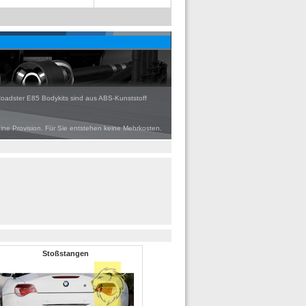
Roadster E85 Bodykits sind aus ABS-Kunststoff
eine Provision. Für Sie entstehen keine Mehrkosten.
Stoßstangen