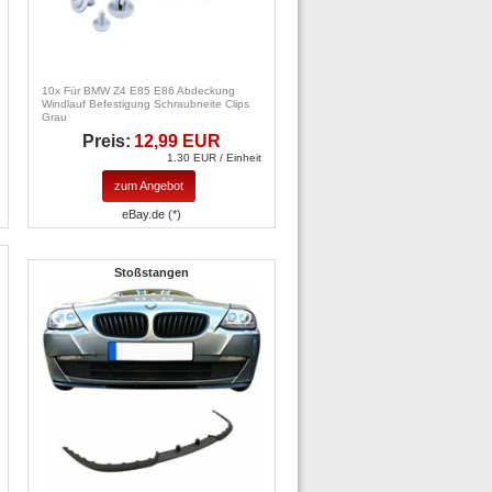
10x Für BMW Z4 E85 E86 Abdeckung
Windlauf Befestigung Schraubneite Clips
Grau
Preis:
12,99 EUR
1.30 EUR / Einheit
zum Angebot
eBay.de (*)
Stoßstangen