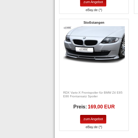
zum Angebot
eBay.de (*)
Stoßstangen
RDX Vario-X Frontspoiler für BMW Z4 E85
E86 Frontansatz Spoiler
Preis:
169,00 EUR
zum Angebot
eBay.de (*)