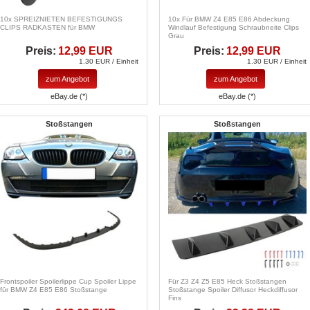
10x SPREIZNIETEN BEFESTIGUNGS
10x Für BMW Z4 E85 E86 Abdeckung
CLIPS RADKASTEN für BMW
Windlauf Befestigung Schraubneite Clips
Grau
Preis:
12,99 EUR
Preis:
12,99 EUR
1.30 EUR / Einheit
1.30 EUR / Einheit
zum Angebot
zum Angebot
eBay.de (*)
eBay.de (*)
Stoßstangen
Stoßstangen
Frontspoiler Spoilerlippe Cup Spoiler Lippe
Für Z3 Z4 Z5 E85 Heck Stoßstangen
für BMW Z4 E85 E86 Stoßstange
Stoßstange Spoiler Diffusor Heckdiffusor
Fins