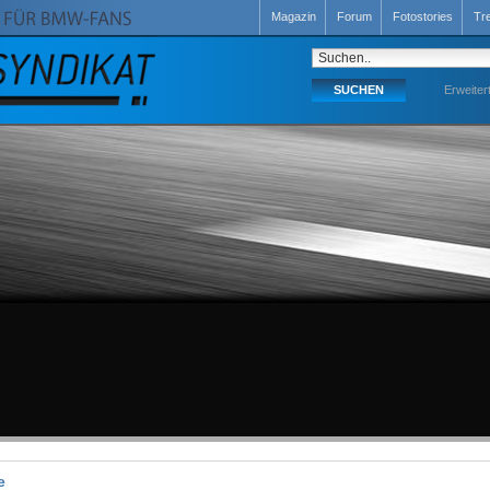
Magazin
Forum
Fotostories
Tr
Erweiter
e