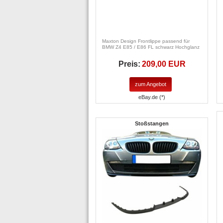
Maxton Design Frontlippe passend für
BMW Z4 E85 / E86 FL schwarz Hochglanz
Preis:
209,00 EUR
zum Angebot
eBay.de (*)
Stoßstangen