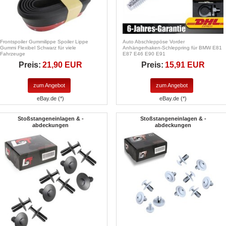
Frontspoiler Gummilippe Spoiler Lippe
Auto Abschleppöse Vorder
Gummi Flexibel Schwarz für viele
Anhängerhaken-Schleppring für BMW E81
Fahrzeuge
E87 E46 E90 E91
Preis:
21,90 EUR
Preis:
15,91 EUR
zum Angebot
zum Angebot
eBay.de (*)
eBay.de (*)
Stoßstangeneinlagen & -
Stoßstangeneinlagen & -
abdeckungen
abdeckungen