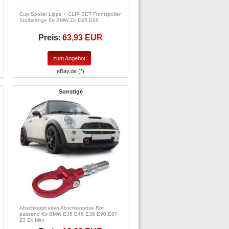
Cup Spoiler Lippe + CLIP SET Frontspoiler
Stoßstange für BMW Z4 E85 E86
Preis:
63,93 EUR
zum Angebot
eBay.de (*)
Sonstige
Abschlepphaken Abschleppöse Rot
passend für BMW E36 E46 E39 E90 E87
Z3 Z4 Mini