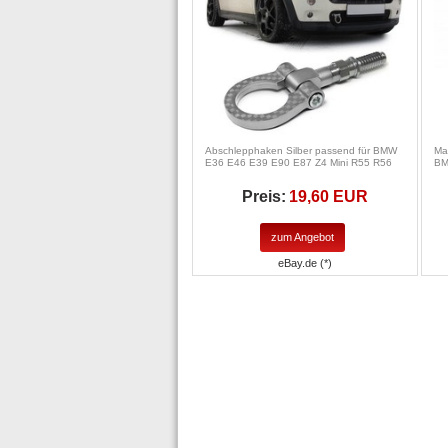
Abschlepphaken Silber passend für BMW
Ma
E36 E46 E39 E90 E87 Z4 Mini R55 R56
BM
Preis:
19,60 EUR
zum Angebot
eBay.de (*)