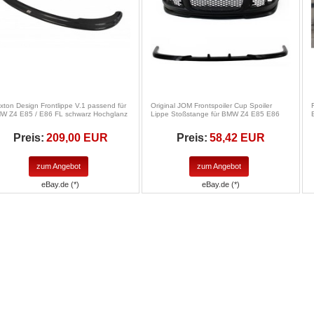
xton Design Frontlippe V.1 passend für
Original JOM Frontspoiler Cup Spoiler
W Z4 E85 / E86 FL schwarz Hochglanz
Lippe Stoßstange für BMW Z4 E85 E86
Preis:
209,00 EUR
Preis:
58,42 EUR
zum Angebot
zum Angebot
eBay.de (*)
eBay.de (*)