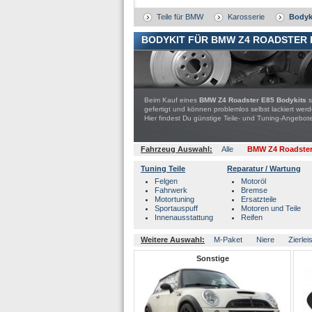
Teile für BMW
Karosserie
Bodyk
BODYKIT FÜR BMW Z4 ROADSTER 
Beim Kauf eines
BMW Z4 Roadster E85 Bodykits
s
gefertigt und können problemlos selbst lackiert wer
Hier findest Du günstige Teile- und Tuning-Ange
Fahrzeug Auswahl:
Alle
BMW Z4 Roadster
Tuning Teile
Reparatur / Wartung
Felgen
Motoröl
Fahrwerk
Bremse
Motortuning
Ersatzteile
Sportauspuff
Motoren und Teile
Innenausstattung
Reifen
Weitere Auswahl:
M-Paket
Niere
Zierlei
Sonstige