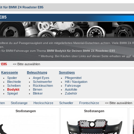
it für BMW Z4 Roadster E85
E85
olltest du auf Passgenauigkeit und ein mitgeliefertes Material-Gutachten achten. Viele BMW Z4 
den.
bote für BMW-Fahrzeuge zum Thema
BMW Bodykit für Deinen BMW Z4 Roadster E85
.
* Werbung: Bei Käufen über Links auf dieser Seite erhalten wir ggf. 
 E85
<< Bitte auswählen
Karosserie
Beleuchtung
Sonstiges
Spoiler
Angel Eyes
Pflegemittel
Blechteile
Scheinwerfer
Hifi / Navigation
Scheiben
Rückleuchten
Fahrzeuge
Bodykit
Birnen
Autofolie
Spiegel
Blinker
Zubehör
sten
Stoßstange
Heckschürze
Schweller
Frontschürze
<< Bitte auswählen
Stoßstangen
Stoßstangen