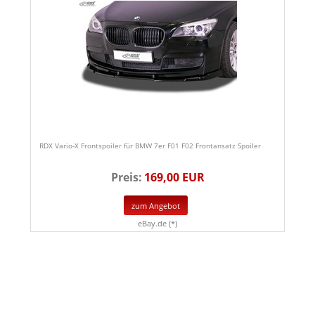
RDX Vario-X Frontspoiler für BMW 7er F01 F02 Frontansatz Spoiler
Preis:
169,00 EUR
zum Angebot
eBay.de (*)