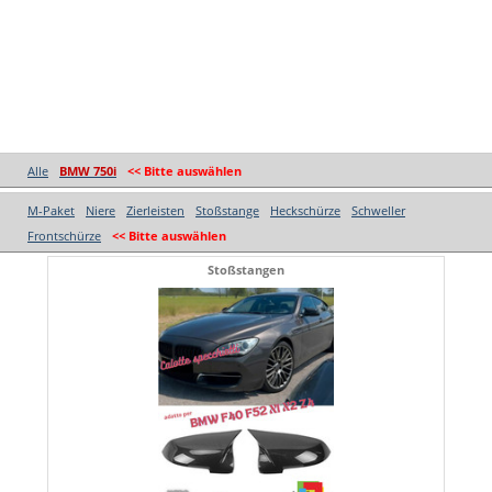
Alle
BMW 750i
<< Bitte auswählen
M-Paket
Niere
Zierleisten
Stoßstange
Heckschürze
Schweller
Frontschürze
<< Bitte auswählen
Stoßstangen