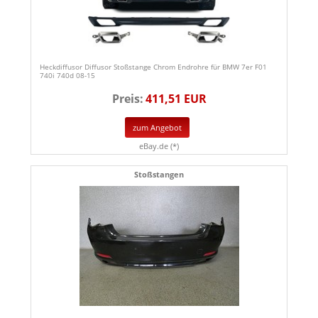
Heckdiffusor Diffusor Stoßstange Chrom Endrohre für BMW 7er F01
740i 740d 08-15
Preis:
411,51 EUR
zum Angebot
eBay.de (*)
Stoßstangen