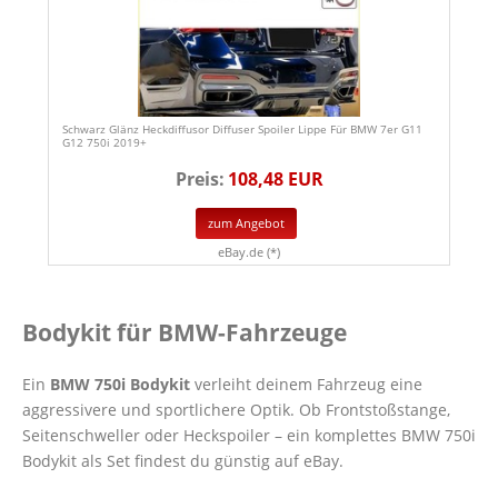
Schwarz Glänz Heckdiffusor Diffuser Spoiler Lippe Für BMW 7er G11
G12 750i 2019+
Preis:
108,48 EUR
zum Angebot
eBay.de (*)
Bodykit für BMW-Fahrzeuge
Ein
BMW 750i Bodykit
verleiht deinem Fahrzeug eine
aggressivere und sportlichere Optik. Ob Frontstoßstange,
Seitenschweller oder Heckspoiler – ein komplettes BMW 750i
Bodykit als Set findest du günstig auf eBay.