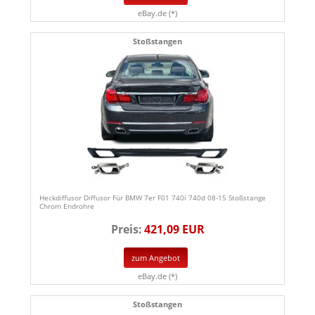
eBay.de (*)
Stoßstangen
Heckdiffusor Diffusor Für BMW 7er F01 740i 740d 08-15 Stoßstange
Chrom Endrohre
Preis:
421,09 EUR
zum Angebot
eBay.de (*)
Stoßstangen