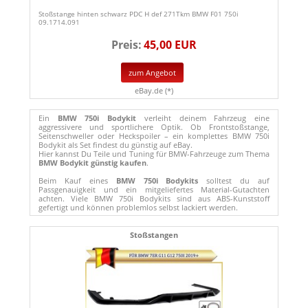
Stoßstange hinten schwarz PDC H def 271Tkm BMW F01 750i
09.1714.091
Preis:
45,00 EUR
zum Angebot
eBay.de (*)
Ein
BMW 750i Bodykit
verleiht deinem Fahrzeug eine
aggressivere und sportlichere Optik. Ob Frontstoßstange,
Seitenschweller oder Heckspoiler – ein komplettes BMW 750i
Bodykit als Set findest du günstig auf eBay.
Hier kannst Du Teile und Tuning für BMW-Fahrzeuge zum Thema
BMW Bodykit günstig kaufen
.
Beim Kauf eines
BMW 750i Bodykits
solltest du auf
Passgenauigkeit und ein mitgeliefertes Material-Gutachten
achten. Viele BMW 750i Bodykits sind aus ABS-Kunststoff
gefertigt und können problemlos selbst lackiert werden.
Stoßstangen