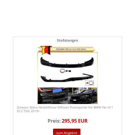
Stoßstangen
Schwarz Glänz Heckdiffusor Diffuser Frontspoiler Für BMW 7er G11
G12 750i 2019+
Preis:
295,95 EUR
zum Angebot