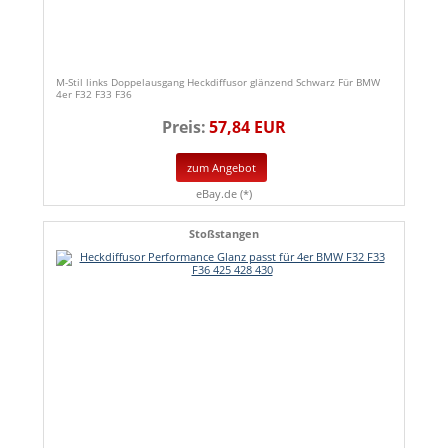
M-Stil links Doppelausgang Heckdiffusor glänzend Schwarz Für BMW
4er F32 F33 F36
Preis:
57,84 EUR
zum Angebot
eBay.de (*)
Stoßstangen