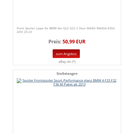
Front Spoiler Lippe für BMW 4er G22 G23 2 Door M440i M440d 430d
430i 20-23
Preis:
50,99 EUR
zum Angebot
eBay.de (*)
Stoßstangen