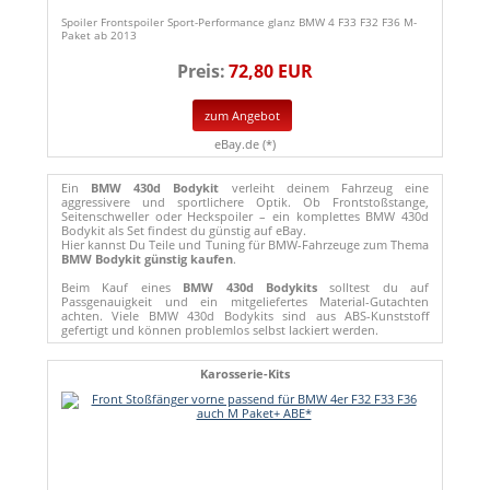
Spoiler Frontspoiler Sport-Performance glanz BMW 4 F33 F32 F36 M-
Paket ab 2013
Preis:
72,80 EUR
zum Angebot
eBay.de (*)
Ein
BMW 430d Bodykit
verleiht deinem Fahrzeug eine
aggressivere und sportlichere Optik. Ob Frontstoßstange,
Seitenschweller oder Heckspoiler – ein komplettes BMW 430d
Bodykit als Set findest du günstig auf eBay.
Hier kannst Du Teile und Tuning für BMW-Fahrzeuge zum Thema
BMW Bodykit günstig kaufen
.
Beim Kauf eines
BMW 430d Bodykits
solltest du auf
Passgenauigkeit und ein mitgeliefertes Material-Gutachten
achten. Viele BMW 430d Bodykits sind aus ABS-Kunststoff
gefertigt und können problemlos selbst lackiert werden.
Karosserie-Kits