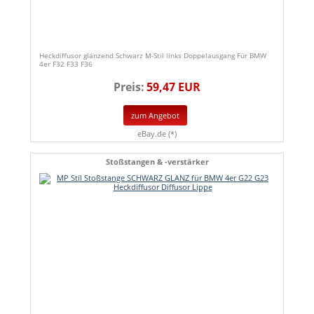
Heckdiffusor glänzend Schwarz M-Stil links Doppelausgang Für BMW
4er F32 F33 F36
Preis:
59,47 EUR
zum Angebot
eBay.de (*)
Stoßstangen & -verstärker