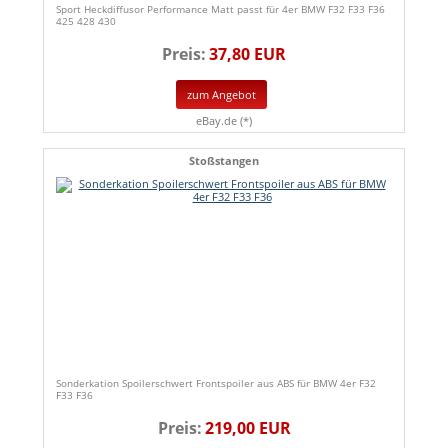
Sport Heckdiffusor Performance Matt passt für 4er BMW F32 F33 F36
425 428 430
Preis:
37,80 EUR
zum Angebot
eBay.de (*)
Stoßstangen
Sonderkation Spoilerschwert Frontspoiler aus ABS für BMW 4er F32
F33 F36
Preis:
219,00 EUR