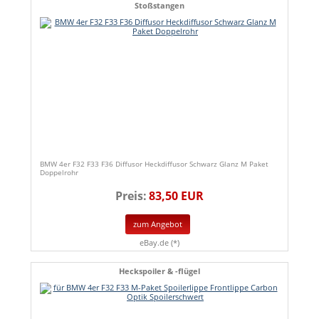
Stoßstangen
BMW 4er F32 F33 F36 Diffusor Heckdiffusor Schwarz Glanz M Paket
Doppelrohr
Preis:
83,50 EUR
zum Angebot
eBay.de (*)
Heckspoiler & -flügel