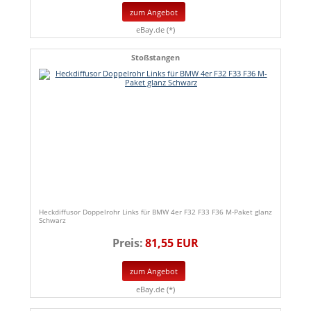
zum Angebot
eBay.de (*)
Stoßstangen
Heckdiffusor Doppelrohr Links für BMW 4er F32 F33 F36 M-Paket glanz
Schwarz
Preis:
81,55 EUR
zum Angebot
eBay.de (*)