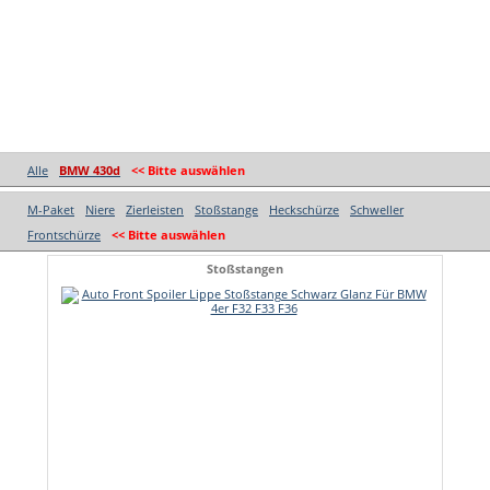
Alle
BMW 430d
<< Bitte auswählen
M-Paket
Niere
Zierleisten
Stoßstange
Heckschürze
Schweller
Frontschürze
<< Bitte auswählen
Stoßstangen