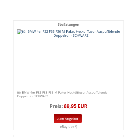
Stoßstangen
für BMW 4er F32 F33 F36 M-Paket Heckdiffusor Auspuffblende
Doppelrohr SCHWARZ
Preis:
89,95 EUR
zum Angebot
eBay.de (*)