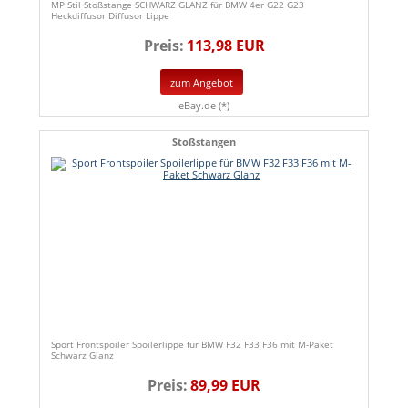
MP Stil Stoßstange SCHWARZ GLANZ für BMW 4er G22 G23
Heckdiffusor Diffusor Lippe
Preis:
113,98 EUR
zum Angebot
eBay.de (*)
Stoßstangen
Sport Frontspoiler Spoilerlippe für BMW F32 F33 F36 mit M-Paket
Schwarz Glanz
Preis:
89,99 EUR