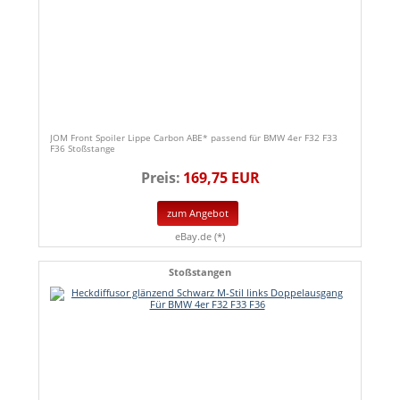
JOM Front Spoiler Lippe Carbon ABE* passend für BMW 4er F32 F33
F36 Stoßstange
Preis:
169,75 EUR
zum Angebot
eBay.de (*)
Stoßstangen