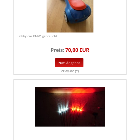
Bobby car BMW, gebraucht
Preis:
70,00 EUR
zum Angebot
eBay.de (*)