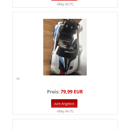
eBay.de (*)
39
Preis:
79,99 EUR
zum Angebot
eBay.de (*)