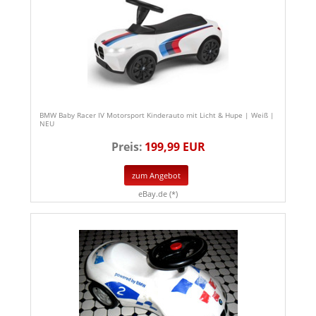
BMW Baby Racer IV Motorsport Kinderauto mit Licht & Hupe | Weiß |
NEU
Preis:
199,99 EUR
zum Angebot
eBay.de (*)