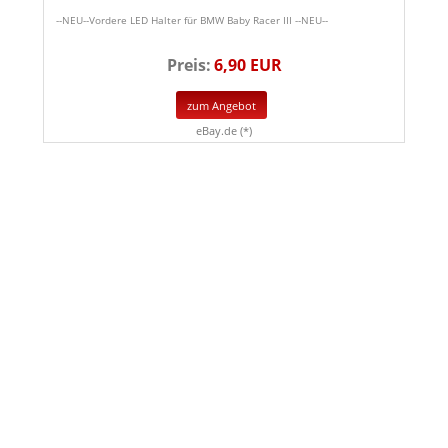
--NEU--Vordere LED Halter für BMW Baby Racer III --NEU--
Preis:
6,90 EUR
zum Angebot
eBay.de (*)