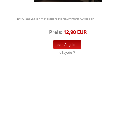
BMW Babyracer Motorsport Startnummern Aufkleber
Preis:
12,90 EUR
zum Angebot
eBay.de (*)