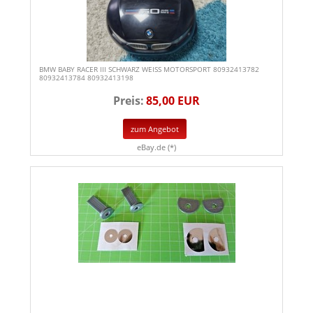
BMW BABY RACER III SCHWARZ WEISS MOTORSPORT 80932413782
80932413784 80932413198
Preis:
85,00 EUR
zum Angebot
eBay.de (*)