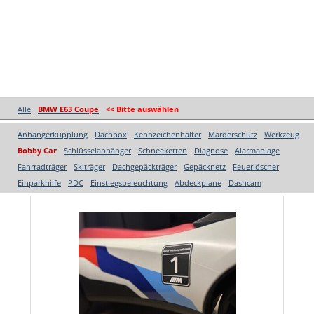
Alle
BMW E63 Coupe
<< Bitte auswählen
Anhängerkupplung
Dachbox
Kennzeichenhalter
Marderschutz
Werkzeug
Bobby Car
Schlüsselanhänger
Schneeketten
Diagnose
Alarmanlage
Fahrradträger
Skiträger
Dachgepäckträger
Gepäcknetz
Feuerlöscher
Einparkhilfe
PDC
Einstiegsbeleuchtung
Abdeckplane
Dashcam