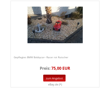
Gepflegtes BMW Bobbycar– Racer rot Rutscher
Preis:
75,00 EUR
zum Angebot
eBay.de (*)