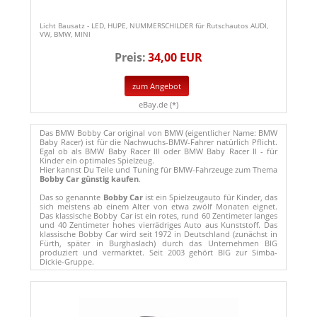
Licht Bausatz - LED, HUPE, NUMMERSCHILDER für Rutschautos AUDI,
VW, BMW, MINI
Preis:
34,00 EUR
zum Angebot
eBay.de (*)
Das BMW Bobby Car original von BMW (eigentlicher Name: BMW
Baby Racer) ist für die Nachwuchs-BMW-Fahrer natürlich Pflicht.
Egal ob als BMW Baby Racer III oder BMW Baby Racer II - für
Kinder ein optimales Spielzeug.
Hier kannst Du Teile und Tuning für BMW-Fahrzeuge zum Thema
Bobby Car günstig kaufen
.
Das so genannte
Bobby Car
ist ein Spielzeugauto für Kinder, das
sich meistens ab einem Alter von etwa zwölf Monaten eignet.
Das klassische Bobby Car ist ein rotes, rund 60 Zentimeter langes
und 40 Zentimeter hohes vierrädriges Auto aus Kunststoff. Das
klassische Bobby Car wird seit 1972 in Deutschland (zunächst in
Fürth, später in Burghaslach) durch das Unternehmen BIG
produziert und vermarktet. Seit 2003 gehört BIG zur Simba-
Dickie-Gruppe.