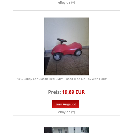
eBay.de (*)
"BIG Bobby Car Classic Red BMW – Used Ride-On Toy with Horn"
Preis:
19,89 EUR
zum Angebot
eBay.de (*)