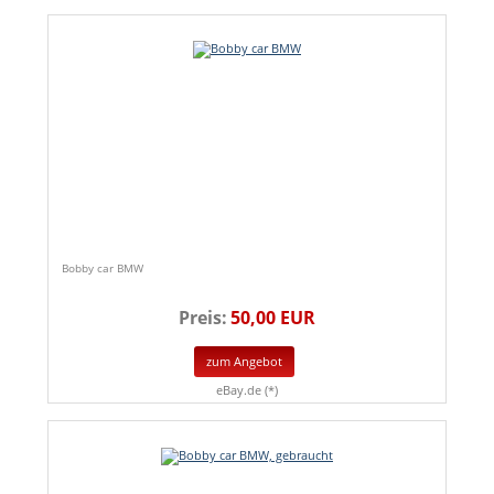
Bobby car BMW
Preis:
50,00 EUR
zum Angebot
eBay.de (*)