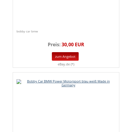
bobby car bmw
Preis:
30,00 EUR
zum Angebot
eBay.de (*)