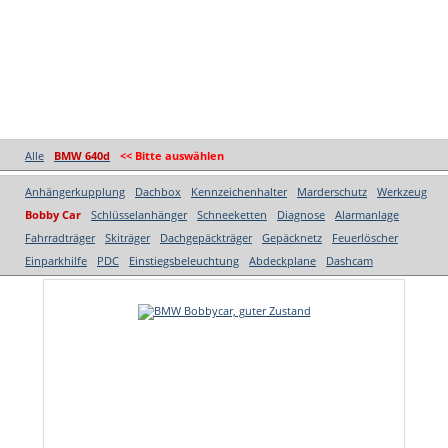
Alle
BMW 640d
<< Bitte auswählen
Anhängerkupplung
Dachbox
Kennzeichenhalter
Marderschutz
Werkzeug
Bobby Car
Schlüsselanhänger
Schneeketten
Diagnose
Alarmanlage
Fahrradträger
Skiträger
Dachgepäckträger
Gepäcknetz
Feuerlöscher
Einparkhilfe
PDC
Einstiegsbeleuchtung
Abdeckplane
Dashcam