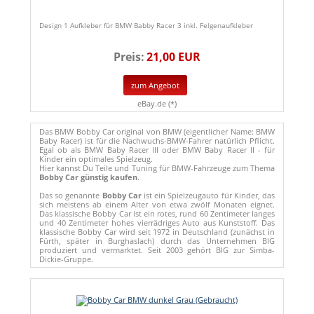
Design 1 Aufkleber für BMW Babby Racer 3 inkl. Felgenaufkleber
Preis:
21,00 EUR
zum Angebot
eBay.de (*)
Das BMW Bobby Car original von BMW (eigentlicher Name: BMW
Baby Racer) ist für die Nachwuchs-BMW-Fahrer natürlich Pflicht.
Egal ob als BMW Baby Racer III oder BMW Baby Racer II - für
Kinder ein optimales Spielzeug.
Hier kannst Du Teile und Tuning für BMW-Fahrzeuge zum Thema
Bobby Car günstig kaufen
.
Das so genannte
Bobby Car
ist ein Spielzeugauto für Kinder, das
sich meistens ab einem Alter von etwa zwölf Monaten eignet.
Das klassische Bobby Car ist ein rotes, rund 60 Zentimeter langes
und 40 Zentimeter hohes vierrädriges Auto aus Kunststoff. Das
klassische Bobby Car wird seit 1972 in Deutschland (zunächst in
Fürth, später in Burghaslach) durch das Unternehmen BIG
produziert und vermarktet. Seit 2003 gehört BIG zur Simba-
Dickie-Gruppe.