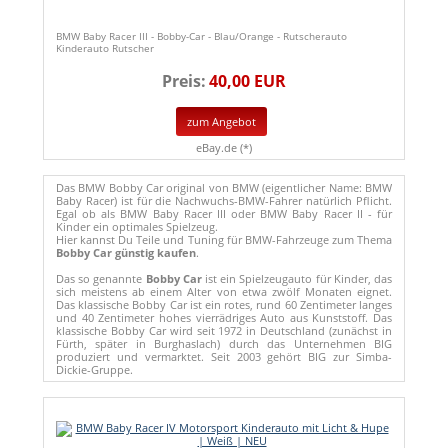
BMW Baby Racer III - Bobby-Car - Blau/Orange - Rutscherauto
Kinderauto Rutscher
Preis:
40,00 EUR
zum Angebot
eBay.de (*)
Das BMW Bobby Car original von BMW (eigentlicher Name: BMW
Baby Racer) ist für die Nachwuchs-BMW-Fahrer natürlich Pflicht.
Egal ob als BMW Baby Racer III oder BMW Baby Racer II - für
Kinder ein optimales Spielzeug.
Hier kannst Du Teile und Tuning für BMW-Fahrzeuge zum Thema
Bobby Car günstig kaufen
.
Das so genannte
Bobby Car
ist ein Spielzeugauto für Kinder, das
sich meistens ab einem Alter von etwa zwölf Monaten eignet.
Das klassische Bobby Car ist ein rotes, rund 60 Zentimeter langes
und 40 Zentimeter hohes vierrädriges Auto aus Kunststoff. Das
klassische Bobby Car wird seit 1972 in Deutschland (zunächst in
Fürth, später in Burghaslach) durch das Unternehmen BIG
produziert und vermarktet. Seit 2003 gehört BIG zur Simba-
Dickie-Gruppe.