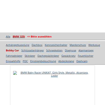
Alle
BMW 325i
<< Bitte auswählen
Anhängerkupplung
Dachbox
Kennzeichenhalter
Marderschutz
Werkzeug
Bobby Car
Schlüsselanhänger
Schneeketten
Diagnose
Alarmanlage
Fahrradträger
Skiträger
Dachgepäckträger
Gepäcknetz
Feuerlöscher
Einparkhilfe
PDC
Einstiegsbeleuchtung
Abdeckplane
Dashcam