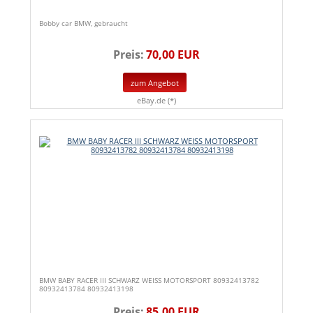
Bobby car BMW, gebraucht
Preis:
70,00 EUR
zum Angebot
eBay.de (*)
BMW BABY RACER III SCHWARZ WEISS MOTORSPORT 80932413782
80932413784 80932413198
Preis:
85,00 EUR