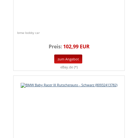
bmw bobby car
Preis:
102,99 EUR
zum Angebot
eBay.de (*)