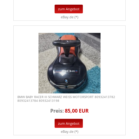
zum Angebot
eBay.de (*)
BMW BABY RACER III SCHWARZ WEISS MOTORSPORT 80932413782
80932413784 80932413198
Preis:
85,00 EUR
zum Angebot
eBay.de (*)