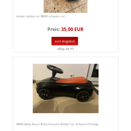
kinder bobby car BMW schwarz rot
Preis:
35,00 EUR
zum Angebot
eBay.de (*)
BMW Baby Racer Rutscherauto Bobby Car, Schwarz/Orange