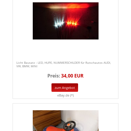
Licht Bausatz - LED, HUPE, NUMMERSCHILDER für Rutschautos AUDI,
VW, BMW, MINI
Preis:
34,00 EUR
zum Angebot
eBay.de (*)