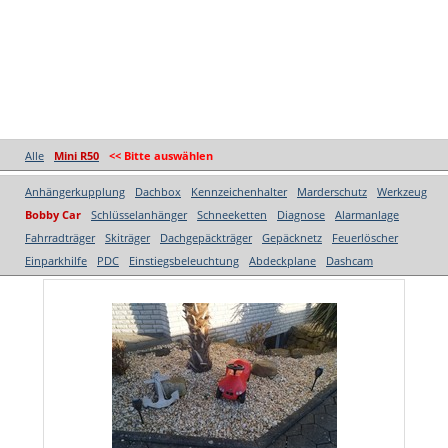
Alle
Mini R50
<< Bitte auswählen
Anhängerkupplung
Dachbox
Kennzeichenhalter
Marderschutz
Werkzeug
Bobby Car
Schlüsselanhänger
Schneeketten
Diagnose
Alarmanlage
Fahrradträger
Skiträger
Dachgepäckträger
Gepäcknetz
Feuerlöscher
Einparkhilfe
PDC
Einstiegsbeleuchtung
Abdeckplane
Dashcam