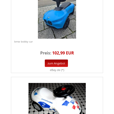
bmw bobby car
Preis:
102,99 EUR
zum Angebot
eBay.de (*)