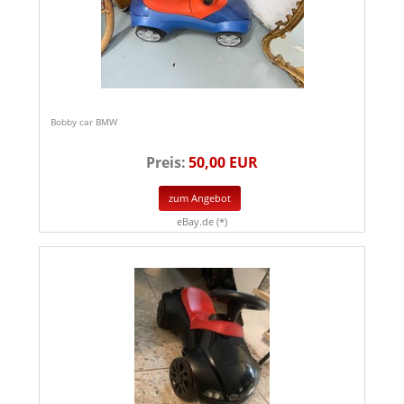
Bobby car BMW
Preis:
50,00 EUR
zum Angebot
eBay.de (*)