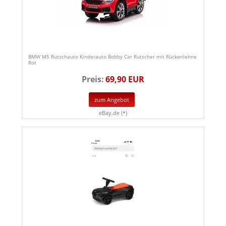
BMW M5 Rutschauto Kinderauto Bobby Car Rutscher mit Rückenlehne
Rot
Preis:
69,90 EUR
zum Angebot
eBay.de (*)