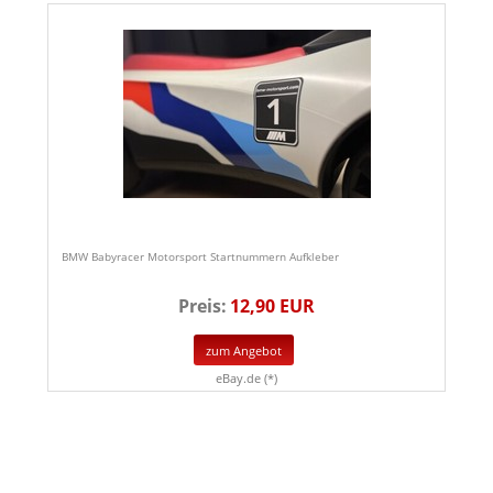
BMW Babyracer Motorsport Startnummern Aufkleber
Preis:
12,90 EUR
zum Angebot
eBay.de (*)