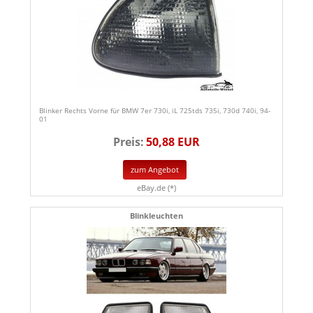
Blinker Rechts Vorne für BMW 7er 730i, iL 725tds 735i, 730d 740i, 94-
01
Preis:
50,88 EUR
zum Angebot
eBay.de (*)
Blinkleuchten