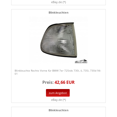
eBay.de (*)
Blinkleuchten
Blinkleuchte Rechts Vorne für BMW 7er 725tds 730i, iL 735i, 730d 94-
01
Preis:
42,66 EUR
zum Angebot
eBay.de (*)
Blinkleuchten