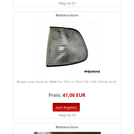
eBay.de (*)
Blinkleuchten
Blinker Links Vorne für BMW 7er 750i, iL 730d 728i, 730i, 725tds 94-01
Preis:
41,06 EUR
zum Angebot
eBay.de (*)
Blinkleuchten