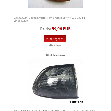
63138352485 scheinwerfer vorne rechts BMW 7 E32 735 I IL
vinep40250
Preis:
59,06 EUR
zum Angebot
eBay.de (*)
Blinkleuchten
Blinker Rechts Vorne für BMW 7er 730d 735i, iL 725tds 740i, 730i, 94-