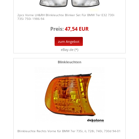
2pcs Vorne LH&RH Blinkleuchte Blinker Set Für BMW 7er E32 730i
735i 750i 1986-94
Preis:
47,54 EUR
zum Angebot
eBay.de (*)
Blinkleuchten
Blinkleuchte Rechts Vorne für BMW 7er 735i, iL 728i, 740i, 730d 94-01