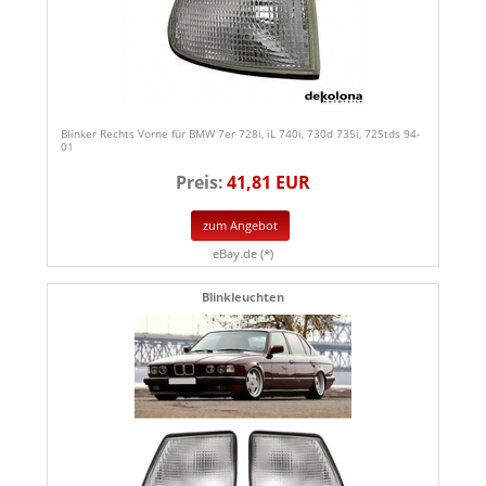
Blinker Rechts Vorne für BMW 7er 728i, iL 740i, 730d 735i, 725tds 94-
01
Preis:
41,81 EUR
zum Angebot
eBay.de (*)
Blinkleuchten