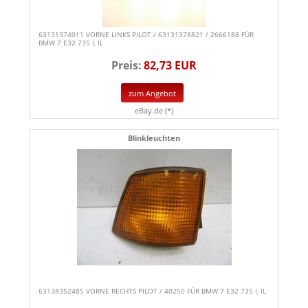
63131374011 VORNE LINKS PILOT / 63131378821 / 2666188 FÜR
BMW 7 E32 735 I, IL
Preis:
82,73 EUR
zum Angebot
eBay.de (*)
Blinkleuchten
63138352485 VORNE RECHTS PILOT / 40250 FÜR BMW 7 E32 735 I, IL