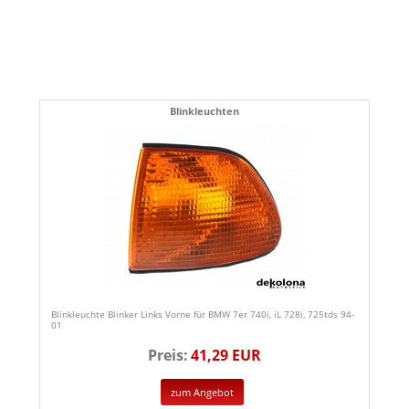
Blinkleuchten
Blinkleuchte Blinker Links Vorne für BMW 7er 740i, iL 728i, 725tds 94-
01
Preis:
41,29 EUR
zum Angebot