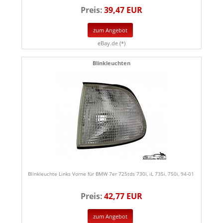
Preis:
39,47 EUR
zum Angebot
eBay.de (*)
Blinkleuchten
Blinkleuchte Links Vorne für BMW 7er 725tds 730i, iL 735i, 750i, 94-01
Preis:
42,77 EUR
zum Angebot