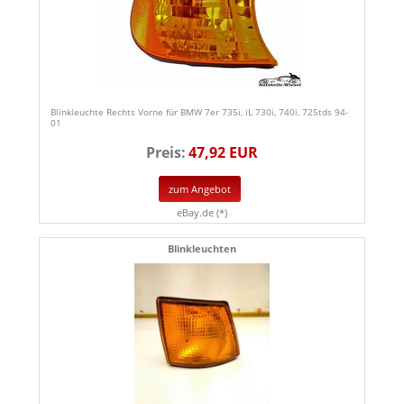
Blinkleuchte Rechts Vorne für BMW 7er 735i, iL 730i, 740i, 725tds 94-
01
Preis:
47,92 EUR
zum Angebot
eBay.de (*)
Blinkleuchten