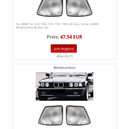
Für BMW 7er E32 730i 735i 750i 1986-94 2pcs Vorne LH&RH
Blinkleuchte Blinker Set
Preis:
47,54 EUR
zum Angebot
eBay.de (*)
Blinkleuchten