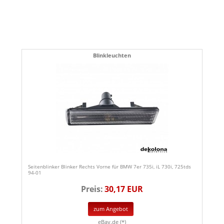
Blinkleuchten
Seitenblinker Blinker Rechts Vorne für BMW 7er 735i, iL 730i, 725tds
94-01
Preis:
30,17 EUR
zum Angebot
eBay.de (*)