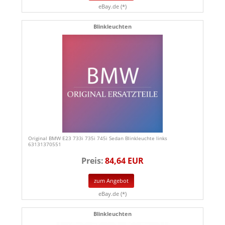
eBay.de (*)
Blinkleuchten
Original BMW E23 733i 735i 745i Sedan Blinkleuchte links
63131370551
Preis:
84,64 EUR
zum Angebot
eBay.de (*)
Blinkleuchten