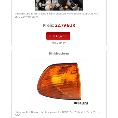
Vordere und hintere gelbe Blinkleuchten 7440 Sockel 2 LED 3570s
SMD 28W für BMW
Preis:
22,79 EUR
zum Angebot
eBay.de (*)
Blinkleuchten
Blinkleuchte Blinker Rechts Vorne für BMW 7er 750i, iL 735i, 725tds
94-01