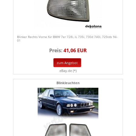
Blinker Rechts Vorne für BMW 7er 728i, iL 735i, 730d 740i, 725tds 94-
01
Preis:
41,06 EUR
zum Angebot
eBay.de (*)
Blinkleuchten