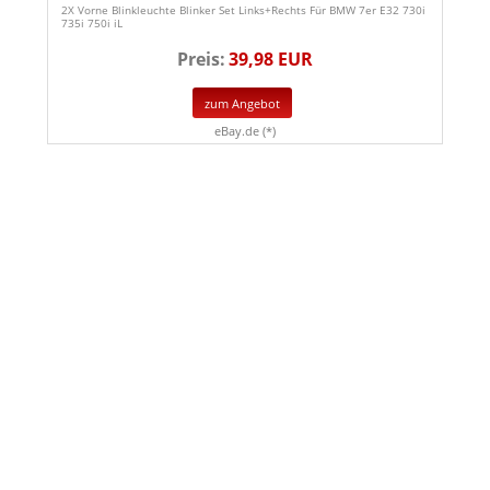
2X Vorne Blinkleuchte Blinker Set Links+Rechts Für BMW 7er E32 730i
735i 750i iL
Preis:
39,98 EUR
zum Angebot
eBay.de (*)