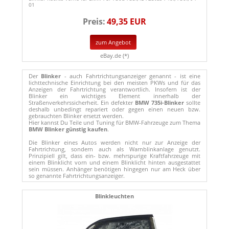
01
Preis:
49,35 EUR
zum Angebot
eBay.de (*)
Der
Blinker
- auch Fahrtrichtungsanzeiger genannt - ist eine
lichttechnische Einrichtung bei den meisten PKWs und für das
Anzeigen der Fahrtrichtung verantwortlich. Insofern ist der
Blinker ein wichtiges Element innerhalb der
Straßenverkehrssicherheit. Ein defekter
BMW 735i-Blinker
sollte
deshalb unbedingt repariert oder gegen einen neuen bzw.
gebrauchten Blinker ersetzt werden.
Hier kannst Du Teile und Tuning für BMW-Fahrzeuge zum Thema
BMW Blinker günstig kaufen
.
Die Blinker eines Autos werden nicht nur zur Anzeige der
Fahrtrichtung, sondern auch als Warnblinkanlage genutzt.
Prinzipiell gilt, dass ein- bzw. mehrspurige Kraftfahrzeuge mit
einem Blinklicht vorn und einem Blinklicht hinten ausgestattet
sein müssen. Anhänger benötigen hingegen nur am Heck über
so genannte Fahrtrichtungsanzeiger.
Blinkleuchten