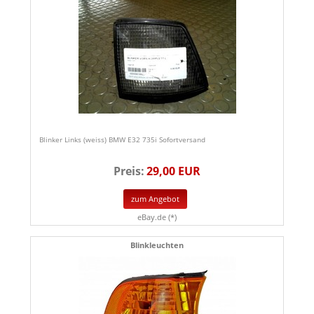
Blinker Links (weiss) BMW E32 735i Sofortversand
Preis:
29,00 EUR
zum Angebot
eBay.de (*)
Blinkleuchten