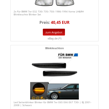
2x Für BMW 7er E32 730i 735i 750i 1986-1994 Vorne LH&RH
Blinkleuchte Blinker Set
Preis:
40,45 EUR
zum Angebot
eBay.de (*)
Blinkleuchten
Led Seitenblinker Blinker für BMW 7er E65 E66 E67 730i | BJ 2001-
2008 | Schwarz