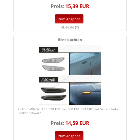
Preis:
15,39 EUR
zum Angebot
eBay.de (*)
Blinkleuchten
2x Für BMW 3er E46 E90 E91 5er E60 E61 E84 E82 Led Seitenblinker
Blinker Schwarz
Preis:
14,59 EUR
zum Angebot