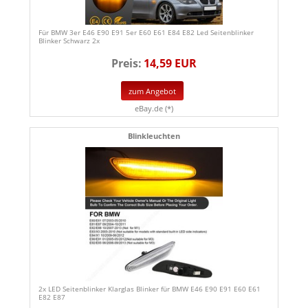
Für BMW 3er E46 E90 E91 5er E60 E61 E84 E82 Led Seitenblinker
Blinker Schwarz 2x
Preis:
14,59 EUR
zum Angebot
eBay.de (*)
Blinkleuchten
2x LED Seitenblinker Klarglas Blinker für BMW E46 E90 E91 E60 E61
E82 E87