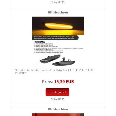
eBay.de (*)
Blinkleuchten
2X Led Seitenblinker passend für BMW 1er | E81, E82, E87, E88 |
SCHWARZ
Preis:
15,39 EUR
zum Angebot
eBay.de (*)
Blinkleuchten