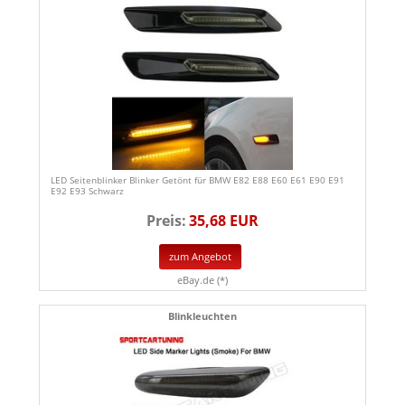
LED Seitenblinker Blinker Getönt für BMW E82 E88 E60 E61 E90 E91
E92 E93 Schwarz
Preis:
35,68 EUR
zum Angebot
eBay.de (*)
Blinkleuchten