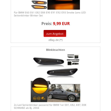
Für BMW E60 E61 E82 E88 E90 E91 E92 E93 Smoke Lens LED
Seitenblinker Blinker Set
Preis:
9,99 EUR
zum Angebot
eBay.de (*)
Blinkleuchten
2x Led Seitenblinker passend für BMW 1er E81, E82, E87, E88
SCHWARZ ab Bj. 2004