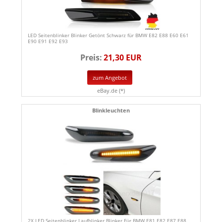
LED Seitenblinker Blinker Getönt Schwarz für BMW E82 E88 E60 E61
E90 E91 E92 E93
Preis:
21,30 EUR
zum Angebot
eBay.de (*)
Blinkleuchten
2X LED Seitenblinker Laufblinker Blinker Für BMW E81 E82 E87 E88