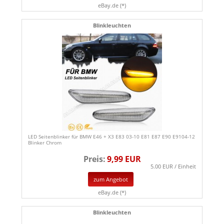
eBay.de (*)
Blinkleuchten
LED Seitenblinker für BMW E46 + X3 E83 03-10 E81 E87 E90 E9104-12
Blinker Chrom
Preis:
9,99 EUR
5.00 EUR / Einheit
zum Angebot
eBay.de (*)
Blinkleuchten