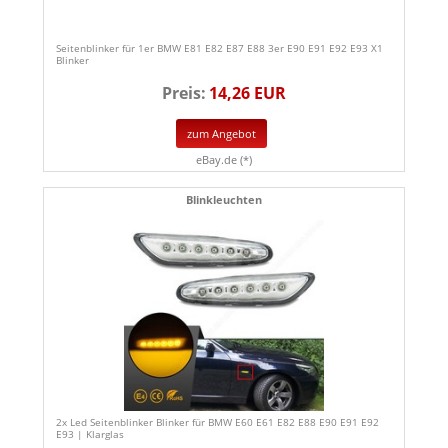
Seitenblinker für 1er BMW E81 E82 E87 E88 3er E90 E91 E92 E93 X1
Blinker
Preis:
14,26 EUR
zum Angebot
eBay.de (*)
Blinkleuchten
2x Led Seitenblinker Blinker für BMW E60 E61 E82 E88 E90 E91 E92
E93 | Klarglas