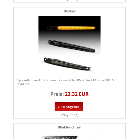
Blinker
Spiegelblinker LED Schwarz Passend für BMW 1er M Coupe E82 M5
X5M u.A.
Preis:
23,32 EUR
zum Angebot
eBay.de (*)
Blinkleuchten