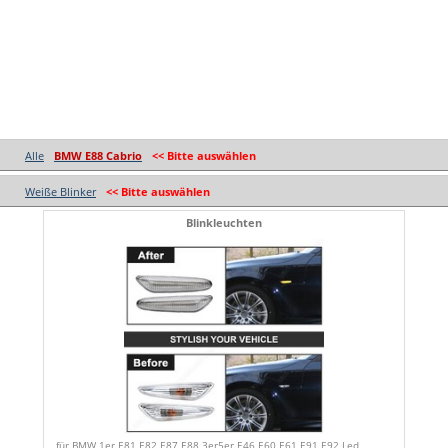
Alle
BMW E88 Cabrio
<< Bitte auswählen
Weiße Blinker
<< Bitte auswählen
Blinkleuchten
für BMW 1er E81 E82 E87 E88 3er5er E46 E60 E61 E91 E92 Led