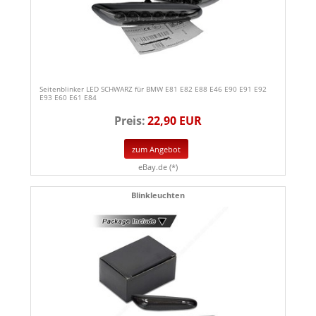
Seitenblinker LED SCHWARZ für BMW E81 E82 E88 E46 E90 E91 E92
E93 E60 E61 E84
Preis:
22,90 EUR
zum Angebot
eBay.de (*)
Blinkleuchten