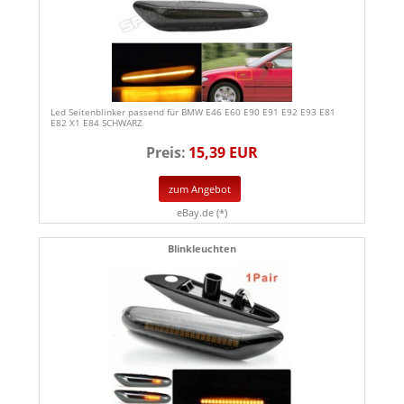
Led Seitenblinker passend für BMW E46 E60 E90 E91 E92 E93 E81
E82 X1 E84 SCHWARZ
Preis:
15,39 EUR
zum Angebot
eBay.de (*)
Blinkleuchten