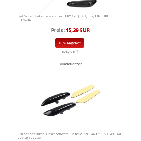
Led Seitenblinker passend für BMW 1er | E81, E82, E87, E88 |
SCHWARZ
Preis:
15,39 EUR
zum Angebot
eBay.de (*)
Blinkleuchten
Led Seitenblinker Blinker Schwarz Für BMW 3er E46 E90 E91 5er E60
E61 E84 E82 2x