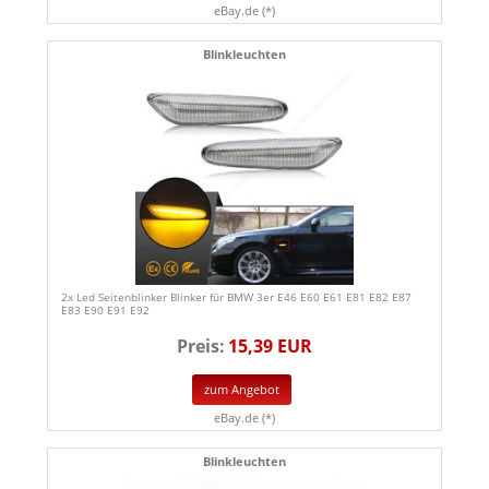
eBay.de (*)
Blinkleuchten
2x Led Seitenblinker Blinker für BMW 3er E46 E60 E61 E81 E82 E87
E83 E90 E91 E92
Preis:
15,39 EUR
zum Angebot
eBay.de (*)
Blinkleuchten