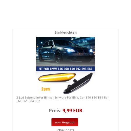
Blinkleuchten
2 Led Seitenblinker Blinker Schwarz Für BMW 3er E46 E90 E91 5er
E60 E61 E84 E82
Preis:
9,99 EUR
zum Angebot
eBay.de (*)