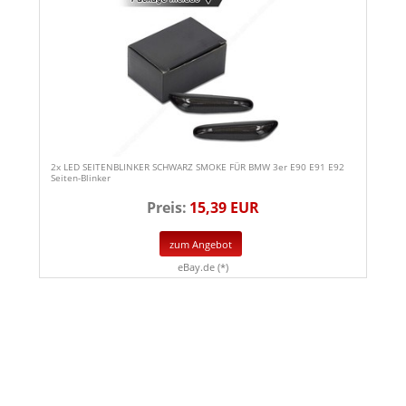
2x LED SEITENBLINKER SCHWARZ SMOKE FÜR BMW 3er E90 E91 E92
Seiten-Blinker
Preis:
15,39 EUR
zum Angebot
eBay.de (*)