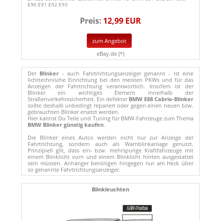
E90 E91 E92 E93
Preis:
12,99 EUR
zum Angebot
eBay.de (*)
Der
Blinker
- auch Fahrtrichtungsanzeiger genannt - ist eine
lichttechnische Einrichtung bei den meisten PKWs und für das
Anzeigen der Fahrtrichtung verantwortlich. Insofern ist der
Blinker ein wichtiges Element innerhalb der
Straßenverkehrssicherheit. Ein defekter
BMW E88 Cabrio-Blinker
sollte deshalb unbedingt repariert oder gegen einen neuen bzw.
gebrauchten Blinker ersetzt werden.
Hier kannst Du Teile und Tuning für BMW-Fahrzeuge zum Thema
BMW Blinker günstig kaufen
.
Die Blinker eines Autos werden nicht nur zur Anzeige der
Fahrtrichtung, sondern auch als Warnblinkanlage genutzt.
Prinzipiell gilt, dass ein- bzw. mehrspurige Kraftfahrzeuge mit
einem Blinklicht vorn und einem Blinklicht hinten ausgestattet
sein müssen. Anhänger benötigen hingegen nur am Heck über
so genannte Fahrtrichtungsanzeiger.
Blinkleuchten