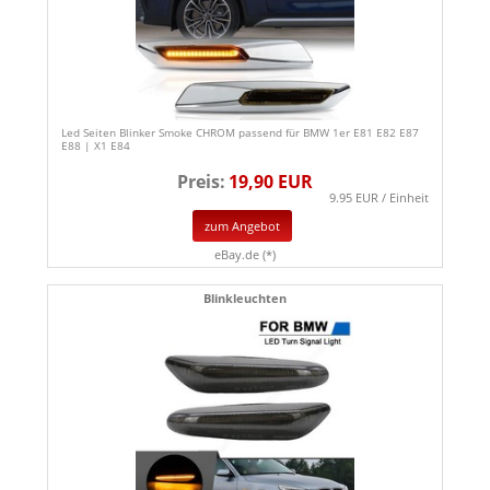
Led Seiten Blinker Smoke CHROM passend für BMW 1er E81 E82 E87
E88 | X1 E84
Preis:
19,90 EUR
9.95 EUR / Einheit
zum Angebot
eBay.de (*)
Blinkleuchten