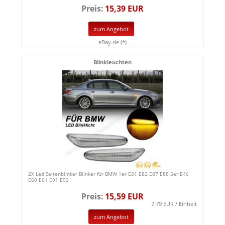
Preis:
15,39 EUR
zum Angebot
eBay.de (*)
Blinkleuchten
2X Led Seitenblinker Blinker für BMW 1er E81 E82 E87 E88 5er E46
E60 E61 E91 E92
Preis:
15,59 EUR
7.79 EUR / Einheit
zum Angebot