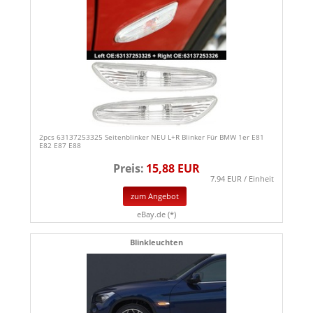
2pcs 63137253325 Seitenblinker NEU L+R Blinker Für BMW 1er E81
E82 E87 E88
Preis:
15,88 EUR
7.94 EUR / Einheit
zum Angebot
eBay.de (*)
Blinkleuchten