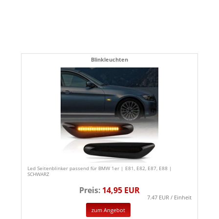
Blinkleuchten
Led Seitenblinker passend für BMW 1er | E81, E82, E87, E88 |
SCHWARZ
Preis:
14,95 EUR
7.47 EUR / Einheit
zum Angebot