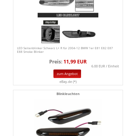
LED Seitenblinker Schwarz L+ R für 2004-12 BMW 1er E81 E82 E87
E88 Smoke Blinker
Preis:
11,99 EUR
6.00 EUR / Einheit
zum Angebot
eBay.de (*)
Blinkleuchten