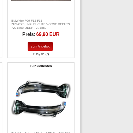
BMW 6er F06 F12 F13
ZUSATZBLINKLEUCHTE VORNE RECHTS
7221860 ODER 7221862
Preis:
69,90 EUR
zum Angebot
eBay.de (*)
Blinkleuchten