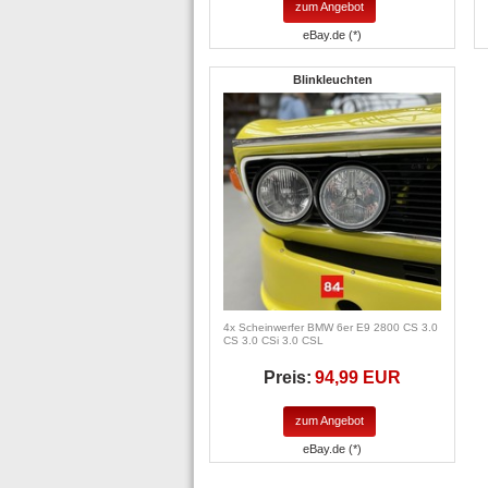
zum Angebot
eBay.de (*)
Blinkleuchten
4x Scheinwerfer BMW 6er E9 2800 CS 3.0
CS 3.0 CSi 3.0 CSL
Preis:
94,99 EUR
zum Angebot
eBay.de (*)