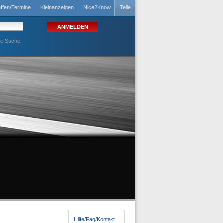
effen/Termine
Kleinanzeigen
Nice2Know
Teile
te Suche
Hilfe/Faq/Kontakt