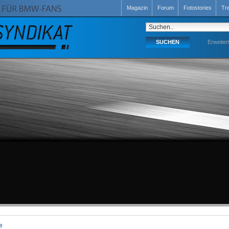
Magazin
Forum
Fotostories
Tr
Erweiter
e