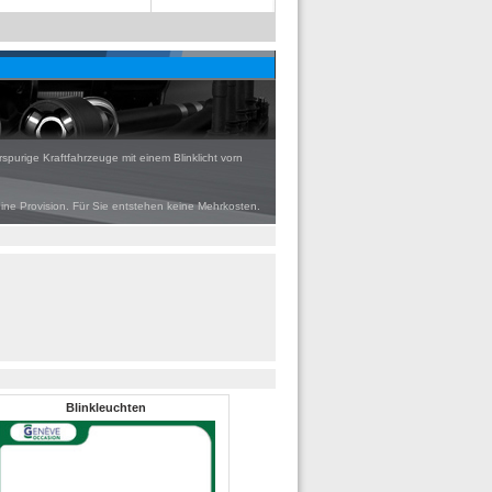
rspurige Kraftfahrzeuge mit einem Blinklicht vorn
eine Provision. Für Sie entstehen keine Mehrkosten.
Blinkleuchten