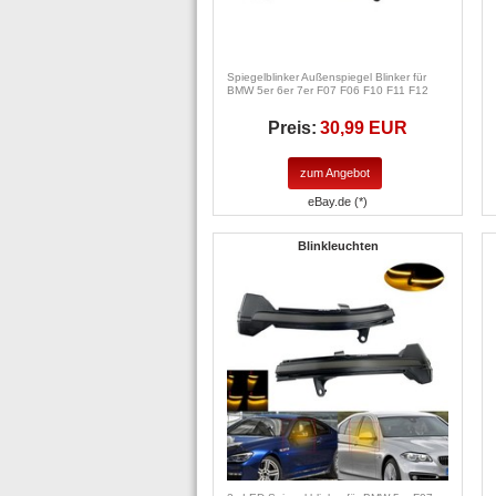
Spiegelblinker Außenspiegel Blinker für
BMW 5er 6er 7er F07 F06 F10 F11 F12
Preis:
30,99 EUR
zum Angebot
eBay.de (*)
Blinkleuchten