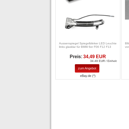
Aussenspiegel Spiegelblinker LED Leuchte
BM
links glasklar für BMW 6er F06 F12 F13
vo
Preis:
34,49 EUR
34.49 EUR / Einheit
zum Angebot
eBay.de (*)