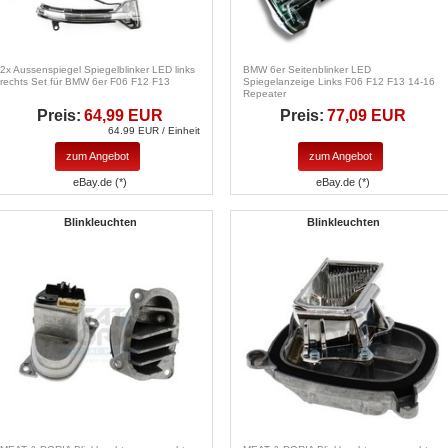
2x Aussenspiegel Spiegelblinker LED links
BMW 6er Seitenblinker LED
rechts Set für BMW 6er F06 F12 F13
Spiegelanzeige Links F06 F12 F13 14-16
Repeater
Preis:
64,99 EUR
Preis:
77,09 EUR
64.99 EUR / Einheit
zum Angebot
zum Angebot
eBay.de (*)
eBay.de (*)
Blinkleuchten
Blinkleuchten