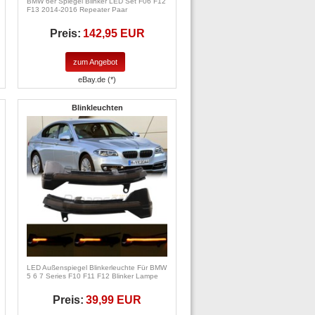
BMW 6er Spiegel Blinker LED Set F06 F12
F13 2014-2016 Repeater Paar
Preis:
142,95 EUR
zum Angebot
eBay.de (*)
Blinkleuchten
LED Außenspiegel Blinkerleuchte Für BMW
5 6 7 Series F10 F11 F12 Blinker Lampe
Preis:
39,99 EUR