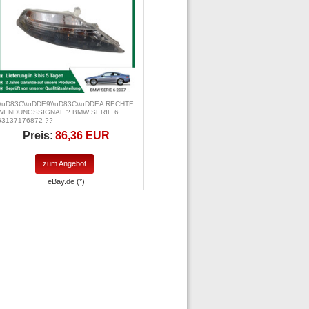
\\uD83C\\uDDE9\\uD83C\\uDDEA RECHTE
WENDUNGSSIGNAL ? BMW SERIE 6
63137176872 ??
Preis:
86,36 EUR
zum Angebot
eBay.de (*)