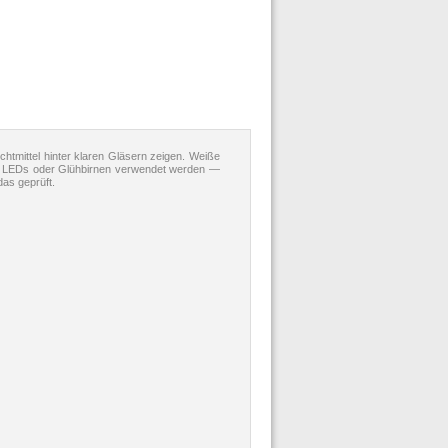
htmittel hinter klaren Gläsern zeigen. Weiße
lbe LEDs oder Glühbirnen verwendet werden —
as geprüft.