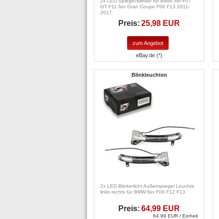
2x LED Spiegel-blinker für BMW 5er F07
GT F11 6er Gran Coupe F06 F13 2011-
2017
Preis:
25,98 EUR
zum Angebot
eBay.de (*)
Blinkleuchten
2x LED Blinkerlicht Außenspiegel Leuchte
links rechts für BMW 6er F06 F12 F13
Preis:
64,99 EUR
64.99 EUR / Einheit