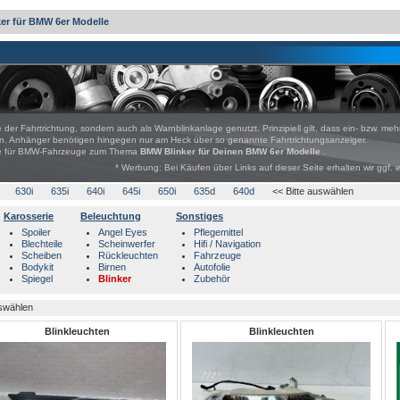
ker für BMW 6er Modelle
 der Fahrtrichtung, sondern auch als Warnblinkanlage genutzt. Prinzipiell gilt, dass ein- bzw. meh
sen. Anhänger benötigen hingegen nur am Heck über so genannte Fahrtrichtungsanzeiger.
bote für BMW-Fahrzeuge zum Thema
BMW Blinker für Deinen BMW 6er Modelle
.
* Werbung: Bei Käufen über Links auf dieser Seite erhalten wir ggf. 
630i
635i
640i
645i
650i
635d
640d
<< Bitte auswählen
Karosserie
Beleuchtung
Sonstiges
Spoiler
Angel Eyes
Pflegemittel
Blechteile
Scheinwerfer
Hifi / Navigation
Scheiben
Rückleuchten
Fahrzeuge
Bodykit
Birnen
Autofolie
Spiegel
Blinker
Zubehör
uswählen
Blinkleuchten
Blinkleuchten