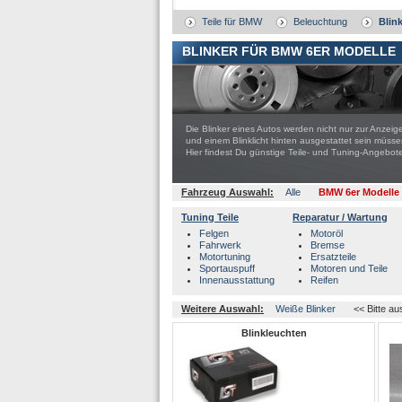
Teile für BMW
Beleuchtung
Blin
BLINKER FÜR BMW 6ER MODELLE
Die Blinker eines Autos werden nicht nur zur Anzeige
und einem Blinklicht hinten ausgestattet sein müs
Hier findest Du günstige Teile- und Tuning-Ange
Fahrzeug Auswahl:
Alle
BMW 6er Modelle
Tuning Teile
Reparatur / Wartung
Felgen
Motoröl
Fahrwerk
Bremse
Motortuning
Ersatzteile
Sportauspuff
Motoren und Teile
Innenausstattung
Reifen
Weitere Auswahl:
Weiße Blinker
<< Bitte a
Blinkleuchten