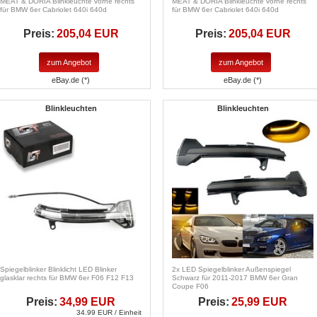
MEAT & DORIA Blinkleuchte vorne rechts
MEAT & DORIA Blinkleuchte vorne rechts
für BMW 6er Cabriolet 640i 640d
für BMW 6er Cabriolet 640i 640d
Preis:
205,04 EUR
Preis:
205,04 EUR
zum Angebot
zum Angebot
eBay.de (*)
eBay.de (*)
Blinkleuchten
Blinkleuchten
Spiegelblinker Blinklicht LED Blinker
2x LED Spiegelblinker Außenspiegel
glasklar rechts für BMW 6er F06 F12 F13
Schwarz für 2011-2017 BMW 6er Gran
Coupe F06
Preis:
34,99 EUR
Preis:
25,99 EUR
34.99 EUR / Einheit