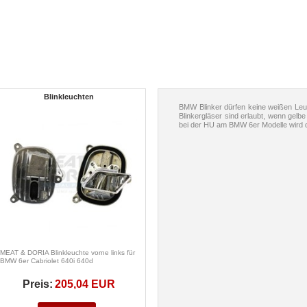
Blinkleuchten
BMW Blinker dürfen keine weißen Leuc
Blinkergläser sind erlaubt, wenn ge
bei der HU am BMW 6er Modelle wird d
MEAT & DORIA Blinkleuchte vorne links für
BMW 6er Cabriolet 640i 640d
Preis:
205,04 EUR