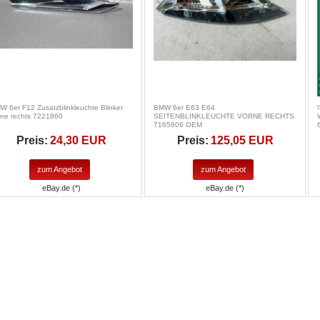
W 6er F12 Zusatzblinkleuchte Blinker
BMW 6er E63 E64
rne rechts 7221860
SEITENBLINKLEUCHTE VORNE RECHTS
7165806 OEM
Preis:
24,30 EUR
Preis:
125,05 EUR
zum Angebot
zum Angebot
eBay.de (*)
eBay.de (*)