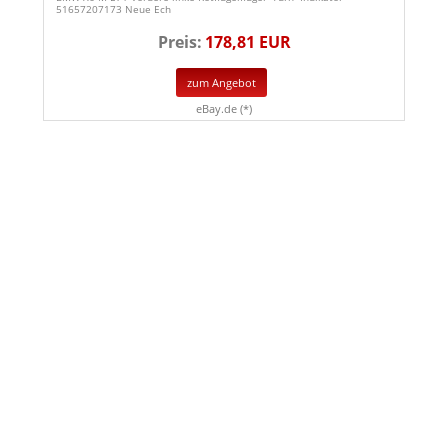
51657207173 Neue Ech
Preis:
178,81 EUR
zum Angebot
eBay.de (*)