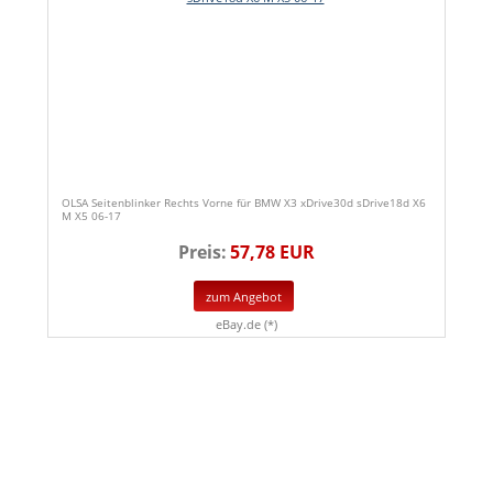
OLSA Seitenblinker Rechts Vorne für BMW X3 xDrive30d sDrive18d X6
M X5 06-17
Preis:
57,78 EUR
zum Angebot
eBay.de (*)