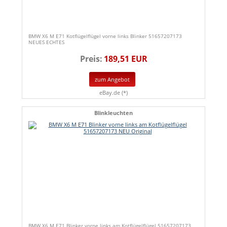
BMW X6 M E71 Kotflügelflügel vorne links Blinker 51657207173
NEUES ECHTES
Preis:
189,51 EUR
zum Angebot
eBay.de (*)
Blinkleuchten
BMW X6 M E71 Blinker vorne links am Kotflügelflügel 51657207173