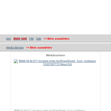
Alle
BMW X6M
F86
G86
<< Bitte auswählen
Weiße Blinker
<< Bitte auswählen
Blinkleuchten
BMW X6 M E71 Vordere linke Kotflügelflügel -Turn -Indikator