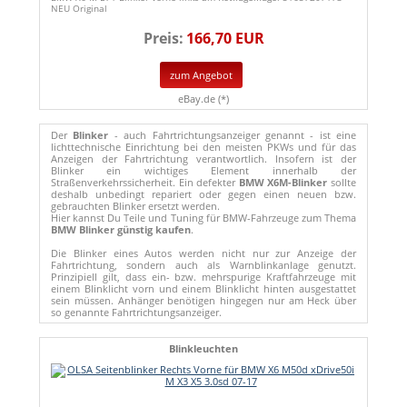
NEU Original
Preis:
166,70 EUR
zum Angebot
eBay.de (*)
Der
Blinker
- auch Fahrtrichtungsanzeiger genannt - ist eine
lichttechnische Einrichtung bei den meisten PKWs und für das
Anzeigen der Fahrtrichtung verantwortlich. Insofern ist der
Blinker ein wichtiges Element innerhalb der
Straßenverkehrssicherheit. Ein defekter
BMW X6M-Blinker
sollte
deshalb unbedingt repariert oder gegen einen neuen bzw.
gebrauchten Blinker ersetzt werden.
Hier kannst Du Teile und Tuning für BMW-Fahrzeuge zum Thema
BMW Blinker günstig kaufen
.
Die Blinker eines Autos werden nicht nur zur Anzeige der
Fahrtrichtung, sondern auch als Warnblinkanlage genutzt.
Prinzipiell gilt, dass ein- bzw. mehrspurige Kraftfahrzeuge mit
einem Blinklicht vorn und einem Blinklicht hinten ausgestattet
sein müssen. Anhänger benötigen hingegen nur am Heck über
so genannte Fahrtrichtungsanzeiger.
Blinkleuchten