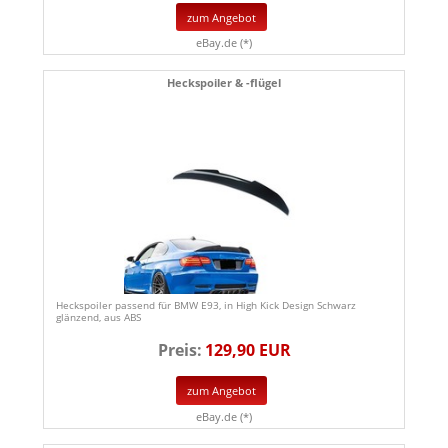
zum Angebot
eBay.de (*)
Heckspoiler & -flügel
Heckspoiler passend für BMW E93, in High Kick Design Schwarz
glänzend, aus ABS
Preis:
129,90 EUR
zum Angebot
eBay.de (*)