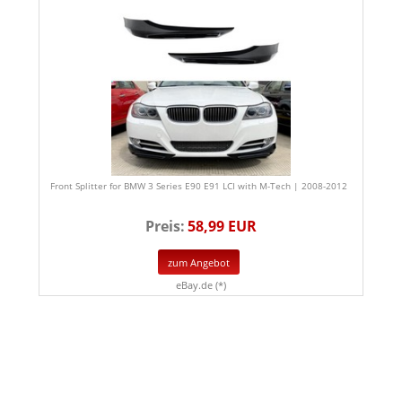
Front Splitter for BMW 3 Series E90 E91 LCI with M-Tech | 2008-2012
Preis:
58,99 EUR
zum Angebot
eBay.de (*)