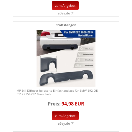
zum Angebot
eBay.de (*)
Stoßstangen
MP-Stil Diffusor beidseits Einfachauslass für BMW E92 OE
51122158792 Grundlack
Preis:
94,98 EUR
zum Angebot
eBay.de (*)