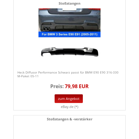
Stoßstangen
Heck Diffusor Performance Schwarz passt für BMW E90 E90 316-330
M-Paket 05-11
Preis:
79,98 EUR
zum Angebot
eBay.de (*)
Stoßstangen & -verstärker