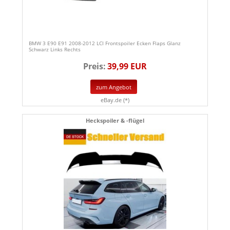
BMW 3 E90 E91 2008-2012 LCI Frontspoiler Ecken Flaps Glanz
Schwarz Links Rechts
Preis:
39,99 EUR
zum Angebot
eBay.de (*)
Heckspoiler & -flügel