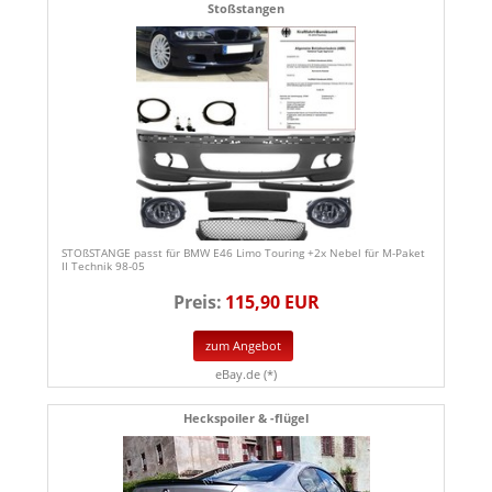
Stoßstangen
STOßSTANGE passt für BMW E46 Limo Touring +2x Nebel für M-Paket
II Technik 98-05
Preis:
115,90 EUR
zum Angebot
eBay.de (*)
Heckspoiler & -flügel