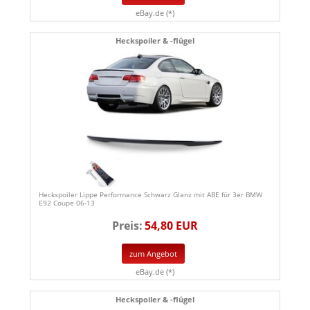
eBay.de (*)
Heckspoiler & -flügel
Heckspoiler Lippe Performance Schwarz Glanz mit ABE für 3er BMW
E92 Coupe 06-13
Preis:
54,80 EUR
zum Angebot
eBay.de (*)
Heckspoiler & -flügel