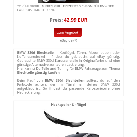
2X KÜHLERGRILL NIEREN GRILL EINZELSTEG CHROM FÜR BMW 3ER
E46 02-05 LIMO TOURING
Preis:
42,99 EUR
zum Angebot
eBay.de (*)
BMW 330d Blechteile
– Kotflügel, Türen, Motorhauben oder
Kofferraumdeckel – findest du gebraucht auf eBay günstig.
Gebrauchte BMW 330d Karosserieteile in Originalfarbe sind eine
günstige Alternative zur teuren Lackierung.
Hier kannst Du Teile und Tuning für BMW-Fahrzeuge zum Thema
Blechteile günstig kaufen
.
Beim Kauf von
BMW 330d Blechteilen
solltest du auf den
Farbcode achten, der im Türrahmen deines BMW 330d
aufgeklebt ist. So findest du passende Karosserieteile ohne
Neulackierung.
Heckspoiler & -flügel