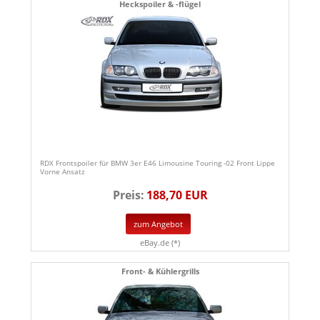
Heckspoiler & -flügel
RDX Frontspoiler für BMW 3er E46 Limousine Touring -02 Front Lippe
Vorne Ansatz
Preis:
188,70 EUR
zum Angebot
eBay.de (*)
Front- & Kühlergrills