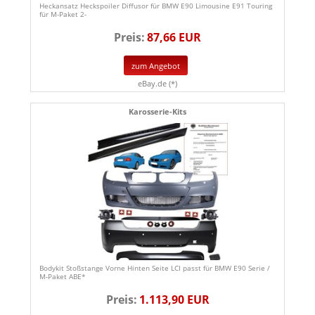
Heckansatz Heckspoiler Diffusor für BMW E90 Limousine E91 Touring
für M-Paket 2-
Preis:
87,66 EUR
zum Angebot
eBay.de (*)
Karosserie-Kits
Bodykit Stoßstange Vorne Hinten Seite LCI passt für BMW E90 Serie /
M-Paket ABE*
Preis:
1.113,90 EUR