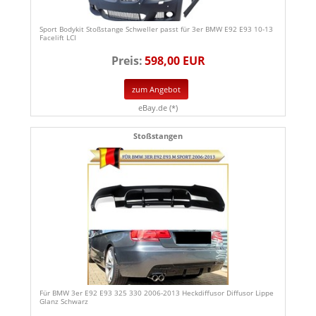
Sport Bodykit Stoßstange Schweller passt für 3er BMW E92 E93 10-13
Facelift LCI
Preis:
598,00 EUR
zum Angebot
eBay.de (*)
Stoßstangen
Für BMW 3er E92 E93 325 330 2006-2013 Heckdiffusor Diffusor Lippe
Glanz Schwarz