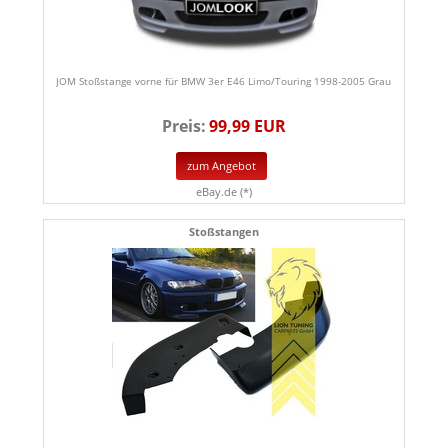
JOM Stoßstange vorne für BMW 3er E46 Limo/Touring 1998-2005 Grau
Preis:
99,99 EUR
zum Angebot
eBay.de (*)
Stoßstangen