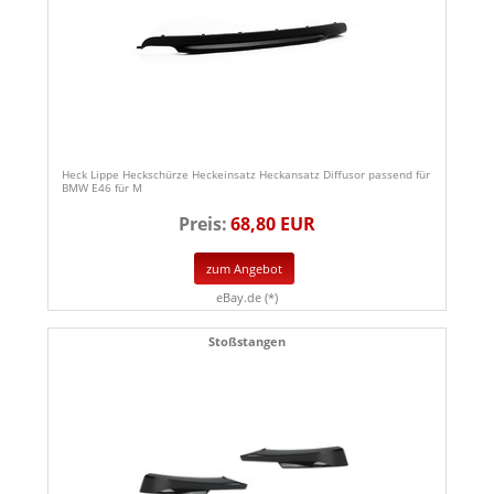
Heck Lippe Heckschürze Heckeinsatz Heckansatz Diffusor passend für
BMW E46 für M
Preis:
68,80 EUR
zum Angebot
eBay.de (*)
Stoßstangen