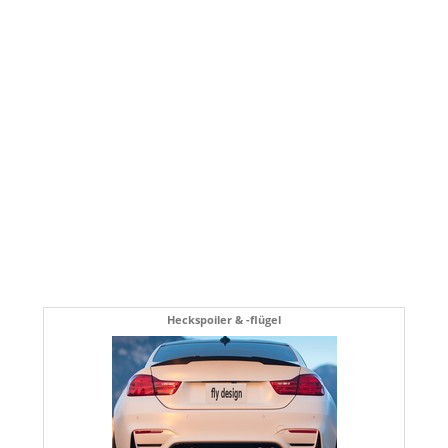
Heckspoiler & -flügel