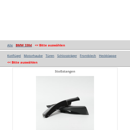
Alle
BMW 330d
<< Bitte auswählen
Kotflügel
Motorhaube
Türen
Schlossträger
Frontblech
Heckklappe
<< Bitte auswählen
Stoßstangen