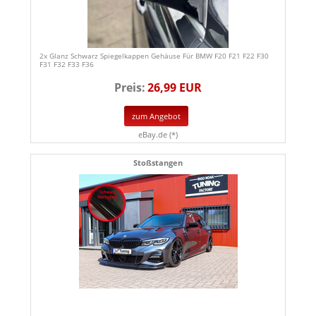
2x Glanz Schwarz Spiegelkappen Gehäuse Für BMW F20 F21 F22 F30
F31 F32 F33 F36
Preis:
26,99 EUR
zum Angebot
eBay.de (*)
Stoßstangen