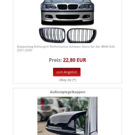
Doppelsteg Kühlergrill Performance Schwarz Glanz für 3er BMW E46
2001-2005
Preis:
22,80 EUR
zum Angebot
eBay.de (*)
Außenspiegelkappen