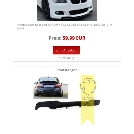
Frontspoiler passend für BMW E92 Coupé E93 Cabrio 2006-2013 M-
Sport
Preis:
59,99 EUR
zum Angebot
eBay.de (*)
Stoßstangen