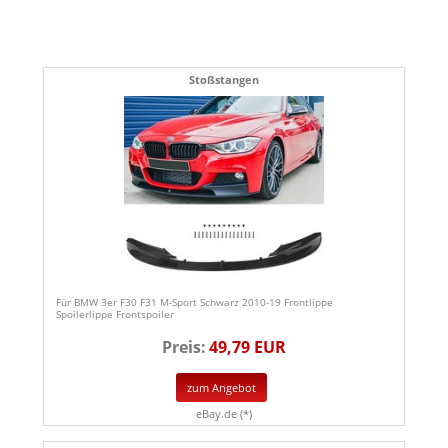
Stoßstangen
Für BMW 3er F30 F31 M-Sport Schwarz 2010-19 Frontlippe
Spoilerlippe Frontspoiler
Preis:
49,79 EUR
zum Angebot
eBay.de (*)