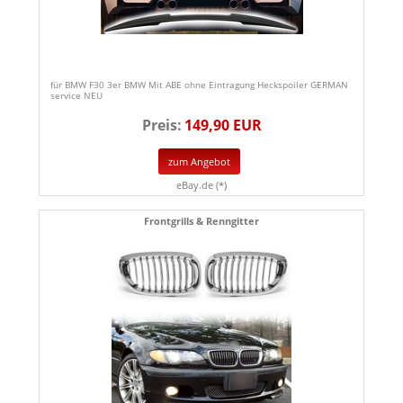
für BMW F30 3er BMW Mit ABE ohne Eintragung Heckspoiler GERMAN
service NEU
Preis:
149,90 EUR
zum Angebot
eBay.de (*)
Frontgrills & Renngitter