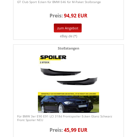
GT Club Sport Ecken für BMW E46 für M-Paket Stoßstange
Preis:
94,92 EUR
zum Angebot
eBay.de (*)
Stoßstangen
Für BMW 3er E90 E91 LCI 318d Frontspoiler Ecken Glanz Schwarz
Front Spoiler NEU
Preis:
45,99 EUR