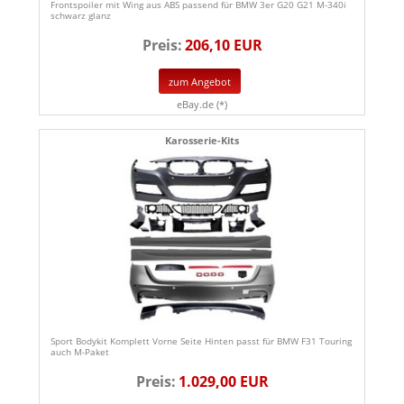
Frontspoiler mit Wing aus ABS passend für BMW 3er G20 G21 M-340i
schwarz glanz
Preis:
206,10 EUR
zum Angebot
eBay.de (*)
Karosserie-Kits
Sport Bodykit Komplett Vorne Seite Hinten passt für BMW F31 Touring
auch M-Paket
Preis:
1.029,00 EUR