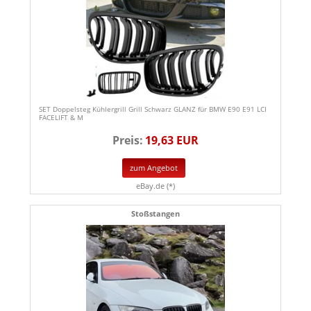
SET Doppelsteg Kühlergrill Grill Schwarz GLANZ für BMW E90 E91 LCI
FACELIFT & M
Preis:
19,63 EUR
zum Angebot
eBay.de (*)
Stoßstangen