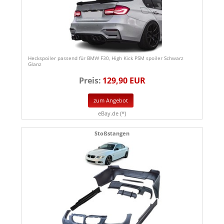
Heckspoiler passend für BMW F30, High Kick PSM spoiler Schwarz
Glanz
Preis:
129,90 EUR
zum Angebot
eBay.de (*)
Stoßstangen