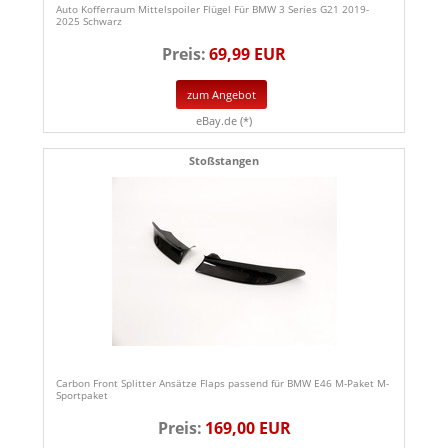
Auto Kofferraum Mittelspoiler Flügel Für BMW 3 Series G21 2019-
2025 Schwarz
Preis:
69,99 EUR
zum Angebot
eBay.de (*)
Stoßstangen
Carbon Front Splitter Ansätze Flaps passend für BMW E46 M-Paket M-
Sportpaket
Preis:
169,00 EUR